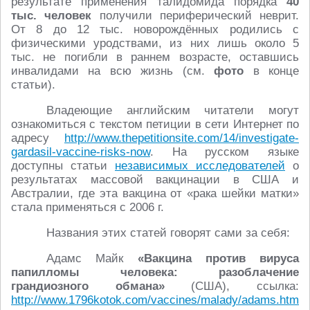
результате применения талидомида порядка
40
тыс. человек
получили периферический неврит.
От 8 до 12 тыс. новорождённых родились с
физическими уродствами, из них лишь около 5
тыс. не погибли в раннем возрасте, оставшись
инвалидами на всю жизнь (см.
фото
в конце
статьи).
Владеющие английским читатели могут
ознакомиться с текстом петиции в сети Интернет по
адресу
http://www.thepetitionsite.com/14/investigate-
gardasil-vaccine-risks-now
. На русском языке
доступны статьи
независимых исследователей
о
результатах массовой вакцинации в США и
Австралии, где эта вакцина от «рака шейки матки»
стала применяться с 2006 г.
Названия этих статей говорят сами за себя:
Адамс Майк
«Вакцина против вируса
папилломы человека: разоблачение
грандиозного обмана»
(США), ссылка:
http://www.1796kotok.com/vaccines/malady/adams.htm