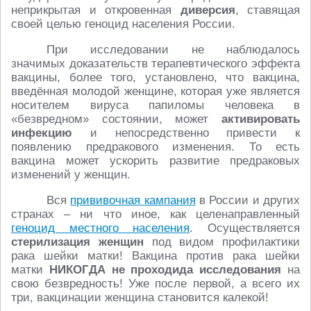
неприкрытая и откровенная
диверсия
, ставящая
своей целью геноцид населения России.
При исследовании не наблюдалось
значимых доказательств терапевтического эффекта
вакцины, более того, установлено, что вакцина,
введённая молодой женщине, которая уже является
носителем вируса папиломы человека в
«безвредном» состоянии, может
активировать
инфекцию
и непосредственно привести к
появлению предракового изменения. То есть
вакцина может ускорить развитие предраковых
изменений у женщин.
Вся
прививочная кампания
в России и других
странах – ни что иное, как целенаправленный
геноцид местного населения
. Осуществляется
стерилизация женщин
под видом профилактики
рака шейки матки! Вакцина против рака шейки
матки
НИКОГДА не проходида исследования
на
свою безвредность! Уже после первой, а всего их
три, вакцинации женщина становится калекой!