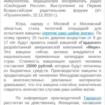
иммунологии, медицинский обозреватель радио
«Свободная Россия». Выступление на Первом
Всероссийском родительском форуме (к/т
«Пушкинский», 22.12.2010 г.).
Югра, наряду с Москвой и Московской
областью, стала пилотной площадкой для
испытания вакцины
«против рака шейки матки»
. По
этому проекту 15 тысяч девочек возрастом от 9 до
17 лет будут привиты новой вакциной
«Гардасил»
разработанной американской компанией
«Мерк»
.
Эта вакцина сейчас активно внедряется в
национальные прививочные календари многих
стран. Стоимость вакцинации одного человека
составляет
15000 рублей
, которые будут оплачены
из бюджетных средств. Производители вакцины и
продвигающие её чиновники Минздравсоцразвития
в многочисленных рекламных материалах
доказывают, что эта вакцина способна значительно
сократить количество случаев рака шейки матки.
По информации производителей
Гардасил
рассчитан на девственниц. Женщинам, начавшим