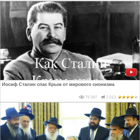
Иосиф Сталин спас Крым от мирового сионизма
75 397
2 013