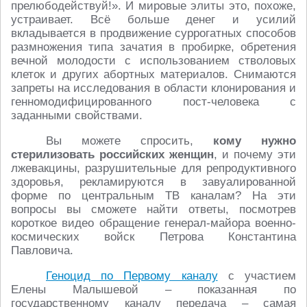
прелюбодействуй!». И мировые элиты это, похоже,
устраивает. Всё больше денег и усилий
вкладывается в продвижение суррогатных способов
размножения типа зачатия в пробирке, обретения
вечной молодости с использованием стволовых
клеток и других абортных материалов. Снимаются
запреты на исследования в области клонирования и
генномодифицированного пост-человека с
заданными свойствами.
Вы можете спросить,
кому нужно
стерилизовать российских женщин
, и почему эти
лжевакцины, разрушительные для репродуктивного
здоровья, рекламируются в завуалированной
форме по центральным ТВ каналам? На эти
вопросы вы сможете найти ответы, посмотрев
короткое видео обращение генерал-майора военно-
космических войск Петрова Константина
Павловича.
Геноцид по Первому каналу
с участием
Елены Малышевой – показанная по
государственному каналу передача – самая