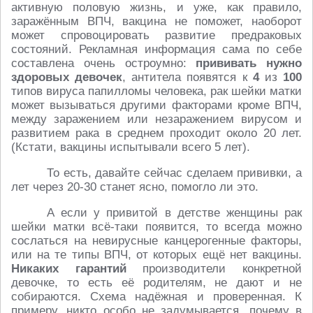
активную половую жизнь, и уже, как правило,
заражённым ВПЧ, вакцина не поможет, наоборот
может спровоцировать развитие предраковых
состояний. Рекламная информация сама по себе
составлена очень остроумно:
прививать нужно
здоровых девочек
, антитела появятся к
4
из
100
типов вируса папилломы человека, рак шейки матки
может вызываться другими факторами кроме ВПЧ,
между заражением или незаражением вирусом и
развитием рака в среднем проходит около 20 лет.
(Кстати, вакцины испытывали всего 5 лет).
То есть, давайте сейчас сделаем прививки, а
лет через 20-30 станет ясно, помогло ли это.
А если у привитой в детстве женщины рак
шейки матки всё-таки появится, то всегда можно
сослаться на невирусные канцерогенные факторы,
или на те типы ВПЧ, от которых ещё нет вакцины.
Никаких гарантий
производители конкретной
девочке, то есть её родителям, не дают и не
собираются. Схема надёжная и проверенная. К
примеру, никто особо не задумывается, почему в