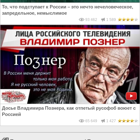
То, что подступает к России – это нечто нечеловеческое,
запредельное, немыслимое
93 462
1 589
Досье Владимира Познера, как отпетый русофоб воюет с
Россией
65 649
1 427