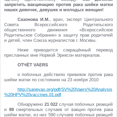
запретить вакцинацию против рака шейки матки
наших девочек, девушек и молодых женщин!
Сазонова И.М.
, врач, эксперт Центрального
Совета Всероссийского Родительского
общественного движения «Всероссийское
Родительское Собрание» в защиту прав родителей
и детей, член Союза журналистов г. Москвы.
Ниже приводится сокращённый перевод
присланных мне Нормой Эриксон материалов.
ОТЧЁТ VAERS
о побочных действиях прививок против рака
шейки матки по состоянию на 23 ноября 2010
http://sanevax.org/pdf/SV%20Vaers%20Analysis
%20HPV%20vaccines.01.pdf
Обнаружено
21 022
случая побочных реакций
и
89
смертельных случаев от вакцин против рака
шейки матки, из них 590 случаев побочных реакций