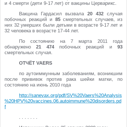
и 4 смерти (дети 9-17 лет) от вакцины Церварикс.
Вакцина Гардасил вызвала
20 432
случая
побочных реакций и
85
смертельных случаев, из
них 32 умерших были детьми в возрасте 9-17 лет и
32 человека в возрасте 17-44 лет.
По состоянию на 7 марта 2011 года
обнаружено
21 474
побочных реакций и
93
смертельных случая.
ОТЧЁТ VAERS
по аутоиммунным заболеваниям, возникшим
после прививок против рака шейки матки, по
состоянию на июнь 2010 года
http://sanevax.org/pdf/SV%20Vaers%20Analysis
%20HPV%20vaccines.06.autoimmune%20disorders.pd
f
. . . . . . .