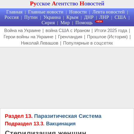
Ру
сское
А
гентство
Н
овостей
Главная
Главные новости
Новости
Лента новостей
|
|
|
|
Россия
Путин
Украина
Крым
ДНР
ЛНР
США
|
|
|
|
|
|
|
Сирия
Мир
Помощь
|
|
Война на Украине
|
война США с Ираном
|
Итоги 2025 года
|
Герои войны на Украине
|
Гренландия
|
Прошлое (История)
|
Николай Левашов
|
Популярные в соцсетях
Раздел 13.
Паразитическая Система
Подраздел 13.3.
Вакцинация
Стерилизация женщин