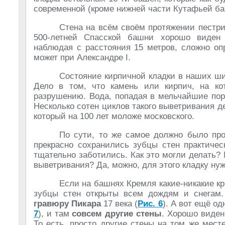
современной (кроме нижней части Кутафьей ба
Стена на всём своём протяжении пестри
500-летней Спасской башни хорошо виден 
наблюдая с расстояния 15 метров, сложно оп
может при Александре I.
Состояние кирпичной кладки в наших ши
Дело в том, что камень или кирпич, на кот
разрушению. Вода, попадая в мельчайшие пор
Несколько сотен циклов такого выветривания де
который на 100 лет моложе московского.
По сути, то же самое должно было про
прекрасно сохранились зубцы стен практичес
тщательно заботились. Как это могли делать?
выветривания? Да, можно, для этого кладку нуж
Если на башнях Кремля какие-никакие к
зубцы стен открыты всем дождям и снегам.
гравюру Пикара
17 века (
Рис. 6
). А вот ещё о
7
), и там
совсем другие стены
. Хорошо виден
То есть, просто другие стены на том же месте