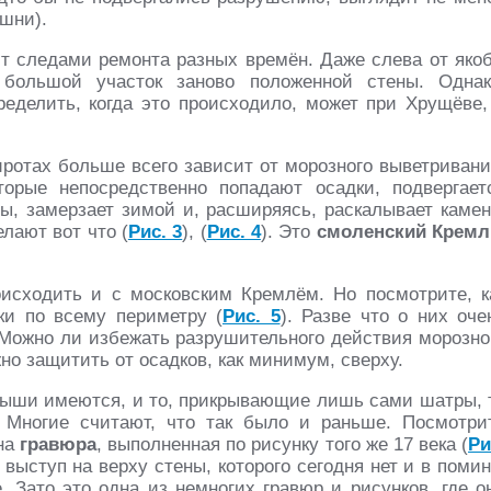
шни).
т следами ремонта разных времён. Даже слева от яко
большой участок заново положенной стены. Однак
ределить, когда это происходило, может при Хрущёве,
ротах больше всего зависит от морозного выветривани
орые непосредственно попадают осадки, подвергает
ы, замерзает зимой и, расширяясь, раскалывает камен
лают вот что (
Рис. 3
), (
Рис. 4
). Это
смоленский Кремл
исходить и с московским Кремлём. Но посмотрите, к
ки по всему периметру (
Рис. 5
). Разве что о них оче
 Можно ли избежать разрушительного действия морозно
но защитить от осадков, как минимум, сверху.
рыши имеются, и то, прикрывающие лишь сами шатры, 
 Многие считают, что так было и раньше. Посмотри
дна
гравюра
, выполненная по рисунку того же 17 века (
Ри
 выступ на верху стены, которого сегодня нет и в помин
. Зато это одна из немногих гравюр и рисунков, где о