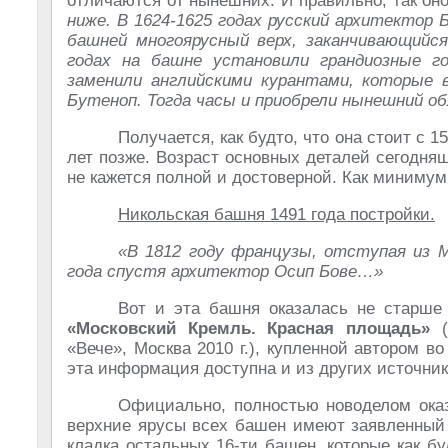
отличаются от нынешних. И правильно, так оно
ниже. В 1624-1625 годах русский архитектор 
башней многоярусный верх, заканчивающийс
годах на башне установили грандиозные г
заменили английскими курантами, которые 
Бутеноп. Тогда часы и приобрели нынешний о
Получается, как будто, что она стоит с 1
лет позже. Возраст основных деталей сегодня
не кажется полной и достоверной. Как минимум
Никольская башня 1491 года постройки.
«В 1812 году французы, отступая из
года спустя архитектор Осип Бове…»
Вот и эта башня оказалась не старше
«Московский Кремль. Красная площадь»
(
«Вече», Москва 2010 г.), купленной автором 
эта информация доступна и из других источник
Официально, полностью новоделом оказ
верхние ярусы всех башен имеют заявленный в
кладка остальных 16-ти башен, которые как б