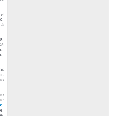
бы
о,
 а
я.
ся
ь.
ь
,
ак
нь
го
то
те
с.
е.
ни