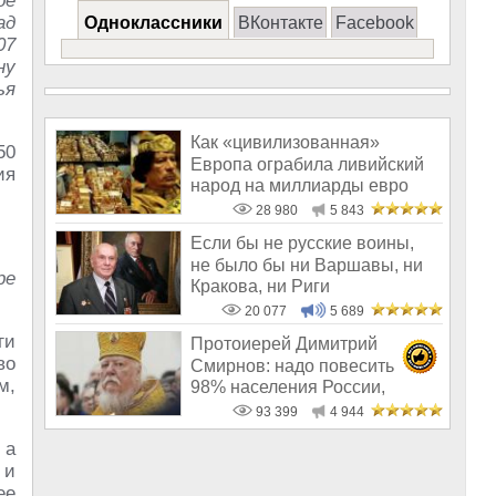
ое
ад
Одноклассники
ВКонтакте
Facebook
07
ну
ья
Как «цивилизованная»
50
Европа ограбила ливийский
ия
народ на миллиарды евро
28 980
5 843
Если бы не русские воины,
не было бы ни Варшавы, ни
ре
Кракова, ни Риги
20 077
5 689
ги
Протоиерей Димитрий
во
Смирнов: надо повесить
м,
98% населения России,
чтобы восторжество
93 399
4 944
 а
 и
ее