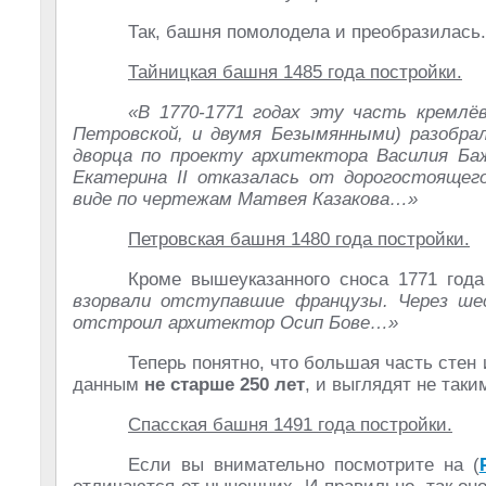
Так, башня помолодела и преобразилась.
Тайницкая башня 1485 года постройки.
«В 1770-1771 годах эту часть кремлё
Петровской, и двумя Безымянными) разобра
дворца по проекту архитектора Василия Баж
Екатерина
II отказалась от дорогостоящег
виде по чертежам Матвея Казакова…»
Петровская башня 1480 года постройки.
Кроме вышеуказанного сноса 1771 год
взорвали отступавшие французы. Через ше
отстроил архитектор Осип Бове…»
Теперь понятно, что большая часть сте
данным
не старше 250 лет
, и выглядят не таки
Спасская башня 1491 года постройки.
Если вы внимательно посмотрите на (