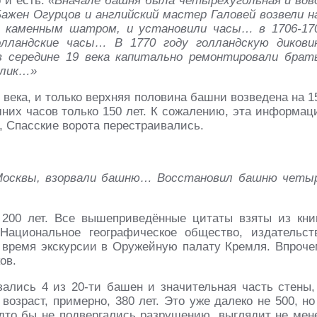
 и есть:
«Вначале башня была четырёхугольная и вдв
Бажен Огурцов и английский мастер Галовей возвели н
я каменным шатром, и установили часы… в 1706-17
олландские часы… В 1770 году голландскую дикови
в середине 19 века капитально ремонтировали брат
блик…»
5 века, и только верхняя половина башни возведена на 1
шних часов только 150 лет. К сожалению, эта информац
, Спасские ворота перестраивались.
 Москвы, взорвали башню… Восстановил башню четы
 200 лет. Все вышеприведённые цитаты взяты из кни
Национальное географическое общество, издательст
во время экскурсии в Оружейную палату Кремля. Впроче
ов.
ались 4 из 20-ти башен и значительная часть стены,
озраст, примерно, 380 лет. Это уже далеко не 500, но
удто бы не подвергались разрушению, выглядит не мен