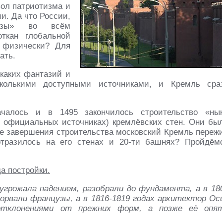
ол патриотизма и
и. Да что России,
озы» во всём
ткан глобальной
, физически? Для
ать.
икаких фантазий и
сколькими доступными источниками, и Кремль сра
чалось и в 1495 закончилось строительство «ны
 официальных источниках) кремлёвских стен. Они бы
ле завершения строительства московский Кремль переж
отразилось на его стенах и 20-ти башнях? Пройдём
а постройки.
угрожала падением, разобрали до фундамента, а в 18
зорвали французы, а в 1816-1819 годах архитектор Ос
тклонениями от прежних форм, а позже её опя