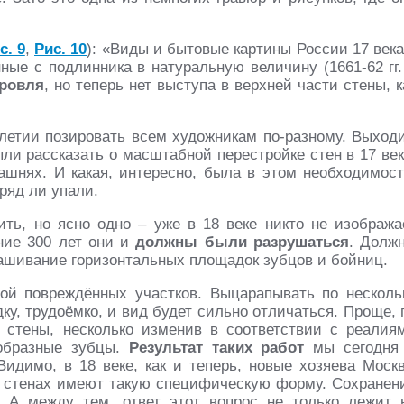
с. 9
,
Рис. 10
): «Виды и бытовые картины России 17 века
ные с подлинника в натуральную величину (1661-62 гг.
ровля
, но теперь нет выступа в верхней части стены, к
летии позировать всем художникам по-разному. Выходи
ли рассказать о масштабной перестройке стен в 17 век
ашнях. И какая, интересно, была в этом необходимост
ряд ли упали.
ть, но ясно одно – уже в 18 веке никто не изобража
ние 300 лет они и
должны были разрушаться
. Долж
рашивание горизонтальных площадок зубцов и бойниц.
ой повреждённых участков. Выцарапывать по несколь
у, трудоёмко, и вид будет сильно отличаться. Проще, 
 стены, несколько изменив в соответствии с реалия
образные зубцы.
Результат таких работ
мы сегодня
идимо, в 18 веке, как и теперь, новые хозяева Моск
а стенах имеют такую специфическую форму. Сохранен
 А между тем, ответ этот вопрос не только лежит 