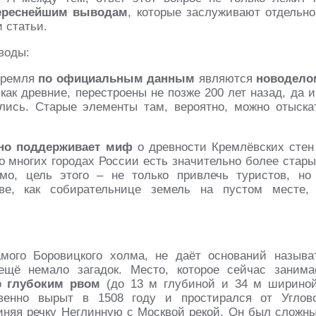
ереснейшим выводам
, которые заслуживают отдельно
 статьи.
воды:
ремля
по официальным данным
являются
новодело
как древние, перестроены не позже 200 лет назад, да и
лись. Старые элементы там, вероятно, можно отыска
ьно поддерживает миф
о древности Кремлёвских стен
о многих городах России есть значительно более стары
мо, цель этого – не только привлечь туристов, но
е, как собирательнице земель на пустом месте,
амого Боровицкого холма, не даёт оснований называ
щё немало загадок. Место, которое сейчас занима
ло
глубоким рвом
(до 13 м глубиной и 34 м шириной
венно вырыт в 1508 году и простирался от Углов
няя речку Неглинную с Москвой рекой. Он был сложн