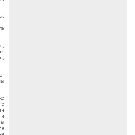
».
 –
ак
т,
е.
ь,
ет
ны
ко
по
ми
 и
вы
ие
на