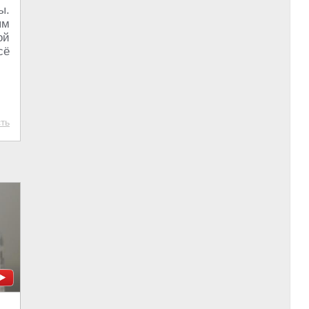
ы.
ым
ой
сё
ть