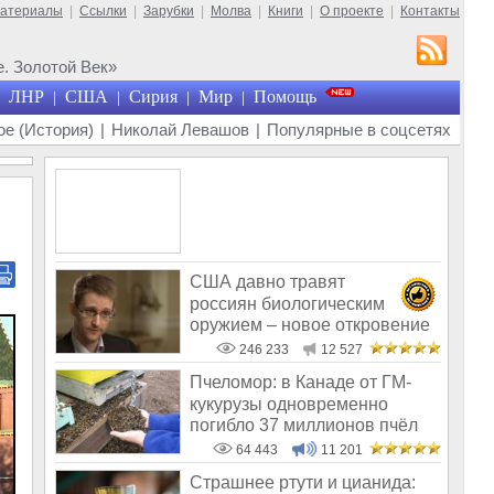
материалы
|
Ссылки
|
Зарубки
|
Молва
|
Книги
|
О проекте
|
Контакты
. Золотой Век»
ЛНР
США
Сирия
Мир
Помощь
|
|
|
|
е (История)
|
Николай Левашов
|
Популярные в соцсетях
США давно травят
россиян биологическим
оружием – новое откровение
Эдварда Сноудена
246 233
12 527
Пчеломор: в Канаде от ГМ-
кукурузы одновременно
погибло 37 миллионов пчёл
64 443
11 201
Страшнее ртути и цианида: