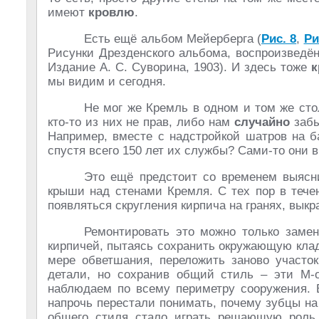
имеют
кровлю
.
Есть ещё альбом Мейерберга (
Рис. 8
,
Ри
Рисунки Дрезденского альбома, воспроизведён
Издание А. С. Суворина, 1903). И здесь тоже
к
мы видим и сегодня.
Не мог же Кремль в одном и том же сто
кто-то из них не прав, либо нам
случайно
забы
Например, вместе с надстройкой шатров на б
спустя всего 150 лет их службы? Сами-то они в
Это ещё предстоит со временем выясни
крыши над стенами Кремля. С тех пор в тече
появляться скругления кирпича на гранях, вык
Ремонтировать это можно только замен
кирпичей, пытаясь сохранить окружающую кладк
мере обветшания, переложить заново участок
детали, но сохранив общий стиль – эти М-
наблюдаем по всему периметру сооружения. В
напрочь перестали понимать, почему зубцы н
общего стиля стало играть решающую роль.