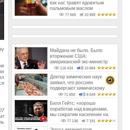
как нас травят ядовитым
пальмовым маслом
77 666
10 996
зу
Майдана не было. Было
вторжение США:
американский экс-министр
не
написал открытое пись
116 434
10 884
ли
Доктор химических наук
ил
заявил, что россиян
ся
подвергают химическому
геноциду
71 850
8 649
Билл Гейтс: «хорошо
поработав над вакцинами,
07
мы сократим население на
ип
10-15%»
77 136
7 191
ть
Эпоха дегенератов,