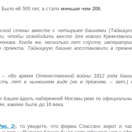
 Было ей 500 лет, а стало
меньше чем 200
.
вской стены вместе с четырьмя башнями (Тайницко
ли, чтобы освободить место для нового Кремлёвско
енова. Когда же, несколько лет спустя, императри
о проекта, Тайницкую башню восстановили в прежн
а –
«Во время Отечественной войны 1812 года баш
сть лет в нынешнем виде (не в прежнем, – авт.) 
н и башен вдоль набережной Москвы-реки по официальн
ми, какими были до 18 века.
Рис. 2
), то увидите, что форма Спасских ворот и ча