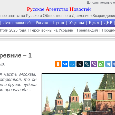
Дополнительные 
Ру
сское
А
гентство
Н
овостей
ое агентство Русского Общественного Движения «Возрождение
Лента новостей
Россия
Путин
Украина
Крым
ДНР
|
|
|
|
|
|
|
Итоги 2025 года
|
Герои войны на Украине
|
Гренландия
|
Прошло
ревние – 1
626
я часть Москвы.
мотреться, то он
о и другие чудеса
 пропаганда...