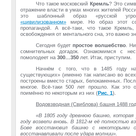
Что такое московский
Кремль
? Это симв
отражение власти в умах многих жителей Росси
это шаблонный образ «русской угр
«цивилизованном»
мире. Но образ этот со
пропагандой. А всё-таки, что такое Кремль
освобождения от ментального сна, это важно зн
Сегодня будет
простое волшебство
. Н
сомнительных догадок. Ознакомимся с не
помолодеет на
300…350
лет. Итак, приступим.
Начнём с того, что в 1485 году на
существующих» (именно так написано во всех
построены вместо старых, белокаменных. Пос
многое. Всё-таки 500 лет прошло. Как это 
поимённо по некоторым из них (
Рис. 1
).
Водовзводная (Свиблова) башня 1488 год
«В 1805 году древнюю башню, которая 
году возвели вновь. В 1812-м её полностью в
Бове восстановил башню с некоторыми о
восстанавливали после удара молнии».