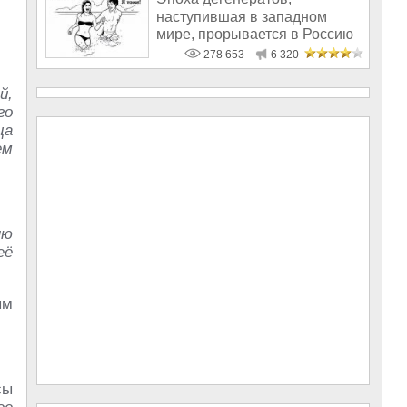
наступившая в западном
мире, прорывается в Россию
278 653
6 320
й,
го
ца
ем
ню
её
ым
сы