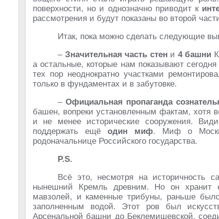
поверхности, но и однозначно приводит к
инт
рассмотрения и будут показаны во второй части
Итак, пока можно сделать следующие вы
–
Значительная часть стен
и
4 башни
К
а остальные, которые нам показывают сегодня 
тех пор неоднократно участками ремонтирова
только в фундаментах и в забутовке.
–
Официальная пропаганда сознател
башен, вопреки установленным фактам, хотя в
и не менее исторические сооружения. Види
поддержать ещё
один миф
. Миф о Москв
родоначальнице Российского государства.
P.
S.
Всё это, несмотря на историчность с
нынешний Кремль древним. Но он хранит е
мавзолей, и каменные трибуны, раньше бы
заполненным водой. Этот ров был искусст
Арсенальной башни до Беклемишевской, соеди