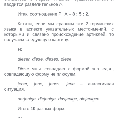
вводится разделительное
n.
Итак, соотношение РНА –
8 : 5 : 2
.
Кстати, если мы сравним эти 2 германских
языка в аспекте указательных местоимений, с
которыми и связано происхождение артиклей, то
получаем следующую картину.
Н
:
dieser,
diese,
dieses,
diese
Diese
мн.ч. совпадает с формой ж.р. ед.ч.,
совпадающую форму не плюсуем.
jener,
jene,
jenes,
jene
– аналогичная
ситуация.
derjenige,
diejenige,
dasjenige,
diejenigen
Итого
10
разных форм.