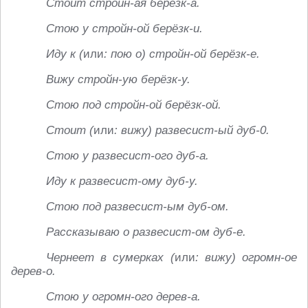
Стоит стройн-ая берёзк-а.
Стою у стройн-ой берёзк-и.
Иду к (
или
: пою о) стройн-ой берёзк-е.
Вижу стройн-ую берёзк-у.
Стою под стройн-ой берёзк-ой.
Стоит (
или
: вижу) развесист-ый дуб-0.
Стою у развесист-ого дуб-а.
Иду к развесист-ому дуб-у.
Стою под развесист-ым дуб-ом.
Рассказываю о развесист-ом дуб-е.
Чернеет в сумерках (
или
: вижу) огромн-ое
дерев-о.
Стою у огромн-ого дерев-а.