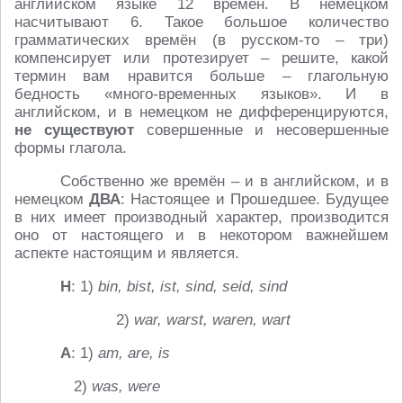
английском языке 12 времён. В немецком
насчитывают 6. Такое большое количество
грамматических времён (в русском-то – три)
компенсирует или протезирует – решите, какой
термин вам нравится больше – глагольную
бедность «много-временных языков». И в
английском, и в немецком не дифференцируются,
не существуют
совершенные и несовершенные
формы глагола.
Собственно же времён – и в английском, и в
немецком
ДВА
: Настоящее и Прошедшее. Будущее
в них имеет производный характер, производится
оно от настоящего и в некотором важнейшем
аспекте настоящим и является.
Н
: 1)
bin, bist, ist, sind, seid, sind
2)
war, warst, waren, wart
А
: 1)
am, are, is
2)
was, were