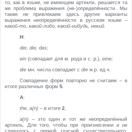
то, как в языке, не имеющем артикли, решается та
же проблема выражения (не-)определённости. Мы
также не привлекаем здесь другие варианты
выражения неопределённости в русском языке –
какой-то, какой-либо, какой-нибудь, некий.
Н
:
der,
die,
das;
ein
(совпадает для м. рода и с. р.),
eine;
die
мн. числа совпадает с
die
ж.р. ед.ч.
Совпадение форм повторно не считаем – в
итоге различных форм
5
.
А
:
the, a(n)
– в итоге
2
.
a(
n)
– это один и тот же неопределённый
артикль. Для того, чтобы при произнесении
a
не
сливалось с первой гласной существительного,