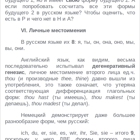
будущего 1, но и имеет
свою
форму будущего 2. А
если попробовать сосчитать все эти формы
будущего 2 в русском языке? Чтобы оценить, что
есть в Р и чего нет в Н и А?
VI. Личные местоимения
В русском языке их
8
: я, ты, он, она, оно, мы,
вы, они.
Английский язык, как видим, весьма
последовательно испытывал
дегенеративный
генезис
, личное местоимение второго лица ед.ч.
thou
(и производные
thee
,
thine
) давно вышли из
употребления, это также означает, что утеряна
соответствующая дифференциация глагольных
форм:
thou
hast
(ты имеешь),
thou makest
(ты
делаешь),
thou madest
(ты делал).
Немецкий демонстрирует даже большее
разнообразие форм, чем русский:
ich, du, er, sie, es, wir, ihr, Sie, sie – итого
9
,
поскольку у него ДВЕ формы второго лица