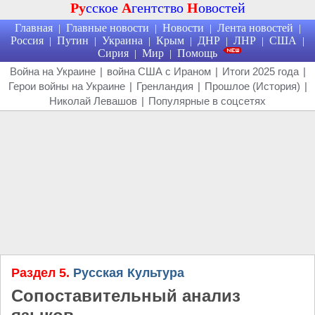
Ру
сское
А
гентство
Н
овостей
Главная
Главные новости
Новости
Лента новостей
|
|
|
|
Россия
Путин
Украина
Крым
ДНР
ЛНР
США
|
|
|
|
|
|
|
Сирия
Мир
Помощь
|
|
Война на Украине
|
война США с Ираном
|
Итоги 2025 года
|
Герои войны на Украине
|
Гренландия
|
Прошлое (История)
|
Николай Левашов
|
Популярные в соцсетях
Раздел 5.
Русская Культура
Сопоставительный анализ