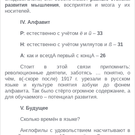
развития мышления
, восприятия и мозга у их
носителей.
IV. Алфавит
Р
: естественно с учётом
ё
и
й
–
33
Н
: естественно с учётом умляутов и
ß
–
31
А
: как и всегдА первый с концА –
26
Стоит в этой связи припомнить:
революционные деятели, заботясь … понятно, о
чём, в(-скоре после) 1917 г. урезали в русском
языке и культуре понятия азбуки до фонем
алфавита. Так было стёрто огромное содержание, а
для обучаемого – потенциал развития.
V. Будущее
Сколько времён в языке?
Англофилы с удовольствием насчитывают в