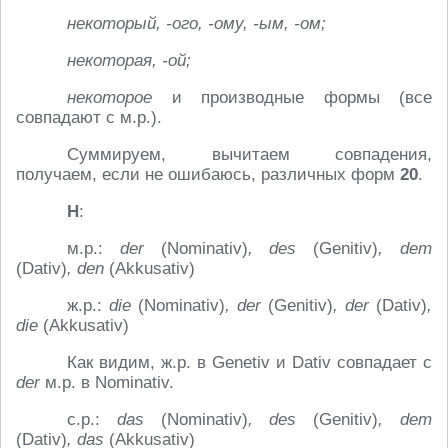
некоторый, -ого, -ому, -ым, -ом;
некоторая, -ой;
некоторое
и производные формы (все
совпадают с м.р.).
Суммируем, вычитаем совпадения,
получаем, если не ошибаюсь, различных форм
20
.
Н
:
м.р.:
der
(Nominativ)
, des
(Genitiv)
, dem
(Dativ)
, den
(Akkusativ)
ж.р.:
die
(Nominativ)
, der
(Genitiv)
, der
(Dativ)
,
die
(Akkusativ)
Как видим, ж.р. в Genetiv и Dativ совпадает с
der
м.р. в Nominativ.
с.р.:
das
(Nominativ)
, des
(Genitiv)
, dem
(Dativ)
, das
(Akkusativ)