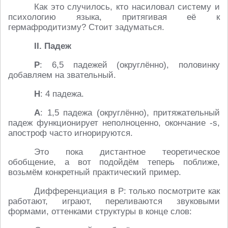
Как это случилось, кто насиловал систему и
психологию языка, притягивая её к
гермафродитизму? Стоит задуматься.
II. Падеж
Р
: 6,5 падежей (округлённо), половинку
добавляем на звательный.
Н
: 4 падежа.
А
: 1,5 падежа (округлённо), притяжательный
падеж функционирует неполноценно, окончание -s,
апостроф часто игнорируются.
Это пока дистантное теоретическое
обобщение, а вот подойдём теперь поближе,
возьмём конкретный практический пример.
Дифференциация в Р: только посмотрите как
работают, играют, переливаются звуковыми
формами, оттенками структуры в конце слов: