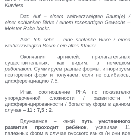
Klaviers
Dat:
Auf – einem weitverzweigten Baum(e) /
einer schlanken Birke / einem rosenartigen Gewächs –
Meister Rabe hockt.
Akk:
Ich sehe – eine schlanke Birke / einen
weitverzweigten Baum / ein altes Klavier.
Окончания артиклей, прилагательных
существительных, как видим, в немецком
работают
. Суммируем разные формы, игнорируем
повторения форм и получаем, если не ошибаюсь,
дифференциацию 7,5.
Итак, соотношение РНА по показателю
упорядоченной сложности / развитости /
дифференцированности / богатству форм в данном
случае –
11 : 7,5 : 2
.
Вдумаемся – какой
путь умственного
развития проходит ребёнок
, усваивая 11
падежных форм в случае русского языка (и они все