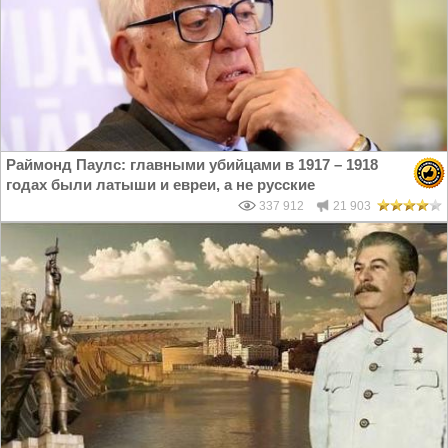
Раймонд Паулс: главными убийцами в 1917 – 1918
годах были латыши и евреи, а не русские
337 912
21 903