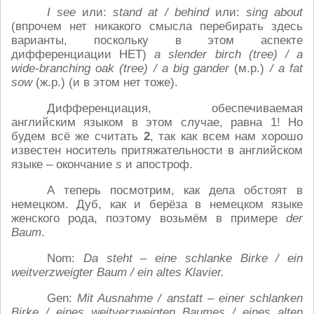
I
see
или:
stand
at /
behind
или:
sing
about
(впрочем нет никакого смысла перебирать здесь
варианты, поскольку в этом аспекте
дифференциации НЕТ)
a
slender
birch (
tree) /
a
wide-
branching
oak (
tree) /
a
big
gander
(м.р.)
/
a
fat
sow
(ж.р.) (и в этом нет тоже).
Дифференциация, обеспечиваемая
английским языком в этом случае, равна 1! Но
будем всё же считать
2
, так как всем нам хорошо
известен носитель притяжательности в английском
языке – окончание
s
и апостроф.
А теперь посмотрим, как дела обстоят в
немецком. Дуб, как и берёза в немецком языке
женского рода, поэтому возьмём в примере
der
Baum
.
Nom:
Da steht – eine schlanke Birke / ein
weitverzweigter Baum / ein altes Klavier.
Gen:
Mit Ausnahme / anstatt – einer schlanken
Birke / eines weitverzweigten Baumes / eines alten