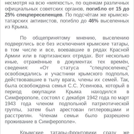
несмотря на всю «мягкость», по оценкам различных
официальных советских органов,
погибло от 15 до
25% спецпереселенцев
. По подсчётам же крымско-
татарских активистов, погибло до
46%
выселенных
из Крыма.
По общепринятому мнению, выселению
подверглись все без исключения крымские татары,
в том числе и все, воевавшие в рядах Красной
Армии или в партизанских отрядах. Вот несколько
иные, отражённые в документах тех времён,
сведения: «От статуса "спецпоселенец"
освобождались и участники крымского подполья,
действовавшие в тылу врага, члены их семей. Так,
была освобождена семья С.С. Усеинова, который в
период оккупации Крыма находился в
Симферополе, состоял с декабря 1942 года по март
1943 года членом подпольной патриотической
группы, затем был арестован гитлеровцами и
расстрелян. Членам семьи было разрешено
проживание в Симферополе».
Крымские татары-фронтовики сразу же