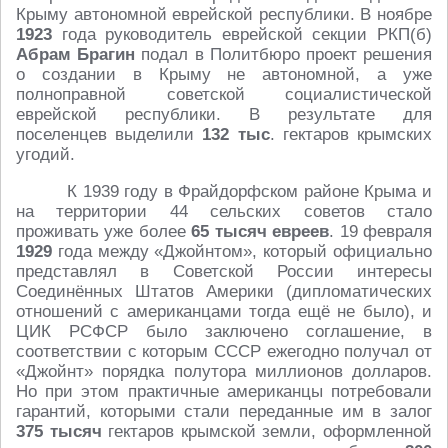
Крыму автономной еврейской республики. В ноябре
1923
года руководитель еврейской секции РКП(б)
Абрам Брагин
подал в Политбюро проект решения
о создании в Крыму не автономной, а уже
полноправной советской социалистической
еврейской республики. В результате для
поселенцев выделили
132 тыс
. гектаров крымских
угодий.
К 1939 году в Фрайдорфском районе Крыма и
на территории 44 сельских советов стало
проживать уже более
65 тысяч евреев
. 19 февраля
1929
года между «Джойнтом», который официально
представлял в Советской России интересы
Соединённых Штатов Америки (дипломатических
отношений с американцами тогда ещё не было), и
ЦИК РСФСР было заключено соглашение, в
соответствии с которым СССР ежегодно получал от
«Джойнт» порядка полутора миллионов долларов.
Но при этом практичные американцы потребовали
гарантий, которыми стали переданные им в залог
375 тысяч
гектаров крымской земли, оформленной