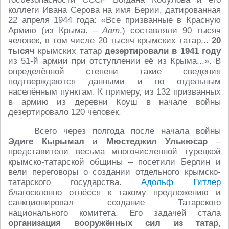
коллеги Ивана Серова на имя Берии, датированная
22 апреля 1944 года: «Все призванные в Красную
Армию (из Крыма. –
Авт
.) составляли 90 тысяч
человек, в том числе 20 тысяч крымских татар...
20
тысяч
крымских татар
дезертировали в 1941 году
из 51-й армии при отступлении её из Крыма...». В
определённой степени такие сведения
подтверждаются данными и по отдельным
населённым пунктам. К примеру, из 132 призванных
в армию из деревни Коуш в начале войны
дезертировало 120 человек.
Всего через полгода после начала войны
Эдиге Кырымал
и
Мюстеджил Улькюсар
–
представители весьма многочисленной турецкой
крымско-татарской общины – посетили Берлин и
вели переговоры о создании отдельного крымско-
татарского государства.
Адольф Гитлер
благосклонно отнёсся к такому предложению и
санкционировал создание Татарского
национального комитета. Его задачей стала
организация вооружённых сил из татар
,