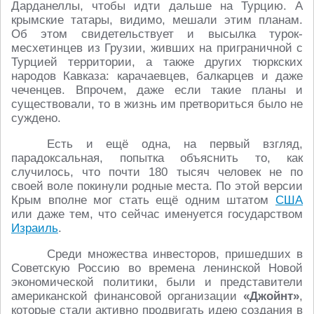
Дарданеллы, чтобы идти дальше на Турцию. А
крымские татары, видимо, мешали этим планам.
Об этом свидетельствует и высылка турок-
месхетинцев из Грузии, живших на приграничной с
Турцией территории, а также других тюркских
народов Кавказа: карачаевцев, балкарцев и даже
чеченцев. Впрочем, даже если такие планы и
существовали, то в жизнь им претвориться было не
суждено.
Есть и ещё одна, на первый взгляд,
парадоксальная, попытка объяснить то, как
случилось, что почти 180 тысяч человек не по
своей воле покинули родные места. По этой версии
Крым вполне мог стать ещё одним штатом
США
или даже тем, что сейчас именуется государством
Израиль
.
Среди множества инвесторов, пришедших в
Советскую Россию во времена ленинской Новой
экономической политики, были и представители
американской финансовой организации
«Джойнт»
,
которые стали активно продвигать идею создания в