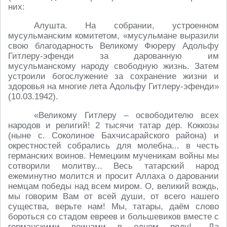
них:
Алушта. На собрании, устроенном
мусульманским комитетом, «мусульмане выразили
свою благодарность Великому Фюреру Адольфу
Гитлеру-эфенди за дарованную им
мусульманскому народу свободную жизнь. Затем
устроили богослужение за сохранение жизни и
здоровья на многие лета Адольфу Гитлеру-эфенди»
(10.03.1942).
«Великому Гитлеру – освободителю всех
народов и религий! 2 тысячи татар дер. Коккозы
(ныне с. Соколиное Бахчисарайского района) и
окрестностей собрались для молебна... в честь
германских воинов. Немецким мученикам войны мы
сотворили молитву... Весь татарский народ
ежеминутно молится и просит Аллаха о даровании
немцам победы над всем миром. О, великий вождь,
мы говорим Вам от всей души, от всего нашего
существа, верьте нам! Мы, татары, даём слово
бороться со стадом евреев и большевиков вместе с
германскими воинами в одном ряду!.. Да