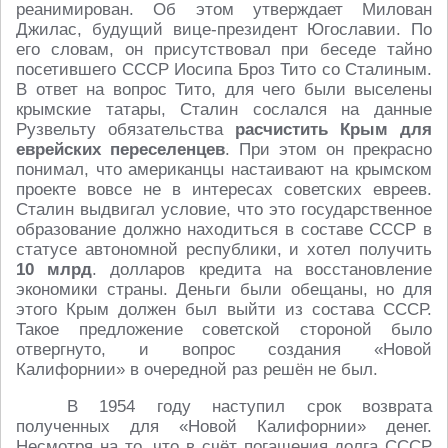
реанимирован. Об этом утверждает Милован
Джилас, будущий вице-президент Югославии. По
его словам, он присутствовал при беседе тайно
посетившего СССР Иосипа Броз Тито со Сталиным.
В ответ на вопрос Тито, для чего были выселены
крымские татары, Сталин сослался на данные
Рузвельту обязательства
расчистить Крым для
еврейских переселенцев
. При этом он прекрасно
понимал, что американцы настаивают на крымском
проекте вовсе не в интересах советских евреев.
Сталин выдвигал условие, что это государственное
образование должно находиться в составе СССР в
статусе автономной республики, и хотел получить
10 млрд
. долларов кредита на восстановление
экономики страны. Деньги были обещаны, но для
этого Крым должен был выйти из состава СССР.
Такое предложение советской стороной было
отвергнуто, и вопрос создания «Новой
Калифорнии» в очередной раз решён не был.
В 1954 году наступил срок возврата
полученных для «Новой Калифорнии» денег.
Несмотря на то, что в счёт погашения долга СССР