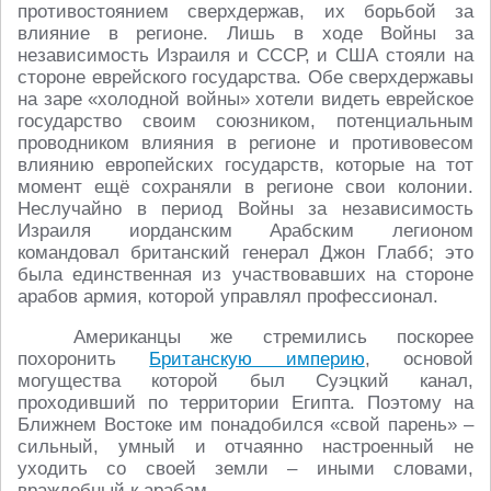
противостоянием сверхдержав, их борьбой за
влияние в регионе. Лишь в ходе Войны за
независимость Израиля и СССР, и США стояли на
стороне еврейского государства. Обе сверхдержавы
на заре «холодной войны» хотели видеть еврейское
государство своим союзником, потенциальным
проводником влияния в регионе и противовесом
влиянию европейских государств, которые на тот
момент ещё сохраняли в регионе свои колонии.
Неслучайно в период Войны за независимость
Израиля иорданским Арабским легионом
командовал британский генерал Джон Глабб; это
была единственная из участвовавших на стороне
арабов армия, которой управлял профессионал.
Американцы же стремились поскорее
похоронить
Британскую империю
, основой
могущества которой был Суэцкий канал,
проходивший по территории Египта. Поэтому на
Ближнем Востоке им понадобился «свой парень» –
сильный, умный и отчаянно настроенный не
уходить со своей земли – иными словами,
враждебный к арабам.