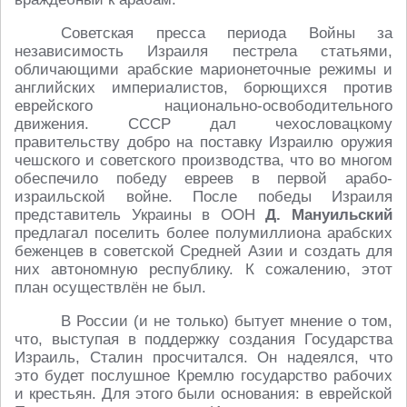
Советская пресса периода Войны за
независимость Израиля пестрела статьями,
обличающими арабские марионеточные режимы и
английских империалистов, борющихся против
еврейского национально-освободительного
движения. СССР дал чехословацкому
правительству добро на поставку Израилю оружия
чешского и советского производства, что во многом
обеспечило победу евреев в первой арабо-
израильской войне. После победы Израиля
представитель Украины в ООН
Д. Мануильский
предлагал поселить более полумиллиона арабских
беженцев в советской Средней Азии и создать для
них автономную республику. К сожалению, этот
план осуществлён не был.
В России (и не только) бытует мнение о том,
что, выступая в поддержку создания Государства
Израиль, Сталин просчитался. Он надеялся, что
это будет послушное Кремлю государство рабочих
и крестьян. Для этого были основания: в еврейской