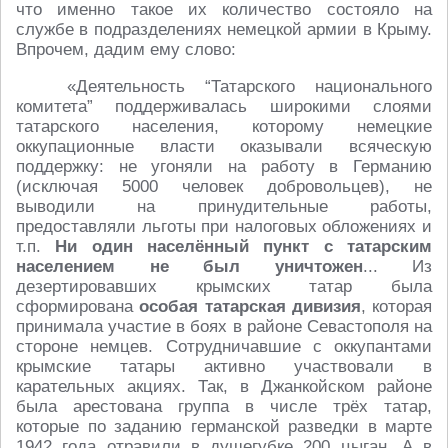
что именно такое их количество состояло на
службе в подразделениях немецкой армии в Крыму.
Впрочем, дадим ему слово:
«Деятельность “Татарского национального
комитета” поддерживалась широкими слоями
татарского населения, которому немецкие
оккупационные власти оказывали всяческую
поддержку: не угоняли на работу в Германию
(исключая 5000 человек добровольцев), не
выводили на принудительные работы,
предоставляли льготы при налоговых обложениях и
т.п.
Ни один населённый пункт с татарским
населением не был уничтожен
... Из
дезертировавших крымских татар была
сформирована
особая татарская дивизия
, которая
принимала участие в боях в районе Севастополя на
стороне немцев. Сотрудничавшие с оккупантами
крымские татары активно участвовали в
карательных акциях. Так, в Джанкойском районе
была арестована группа в числе трёх татар,
которые по заданию германской разведки в марте
1942 года отравили в душегубке 200 цыган. А в