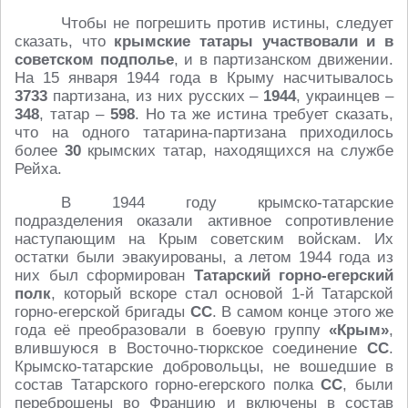
Чтобы не погрешить против истины, следует
сказать, что
крымские татары участвовали и в
советском подполье
, и в партизанском движении.
На 15 января 1944 года в Крыму насчитывалось
3733
партизана, из них русских –
1944
, украинцев –
348
, татар –
598
. Но та же истина требует сказать,
что на одного татарина-партизана приходилось
более
30
крымских татар, находящихся на службе
Рейха.
В 1944 году крымско-татарские
подразделения оказали активное сопротивление
наступающим на Крым советским войскам. Их
остатки были эвакуированы, а летом 1944 года из
них был сформирован
Татарский горно-егерский
полк
, который вскоре стал основой 1-й Татарской
горно-егерской бригады
СС
. В самом конце этого же
года её преобразовали в боевую группу
«Крым»
,
влившуюся в Восточно-тюркское соединение
СС
.
Крымско-татарские добровольцы, не вошедшие в
состав Татарского горно-егерского полка
СС
, были
переброшены во Францию и включены в состав