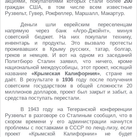
акциями, покупателями которых стали более
200
граждан США, в том числе всем известные
Рузвельт, Гувер, Рокфеллер, Маршалл, Макартур.
Деньги шли еврейским переселенцам
напрямую через банк «Агро-Джойнт», минуя
советский бюджет. На них покупали технику,
инвентарь и продукты. Это вызвало протесты
проживавших в Крыму русских, татар, болгар,
греков и немцев. И вот на одном из заседаний
Политбюро Сталин заявил, что ничего, кроме
национальной междоусобицы, этот проект, носящий
название
«Крымская Калифорния»
, стране не
даёт. В результате в
1936
году после получения
советским государством в общей сложности 20
миллионов долларов, проект был закрыт и забыт, а
средства поступать перестали.
В 1943 году на Тегеранской конференции
Рузвельт в разговоре со Сталиным сообщил, что в
скором времени у его администрации начнутся
проблемы с поставками в СССР по ленд-лизу, если
проект «Крымской Калифорнии» не будет