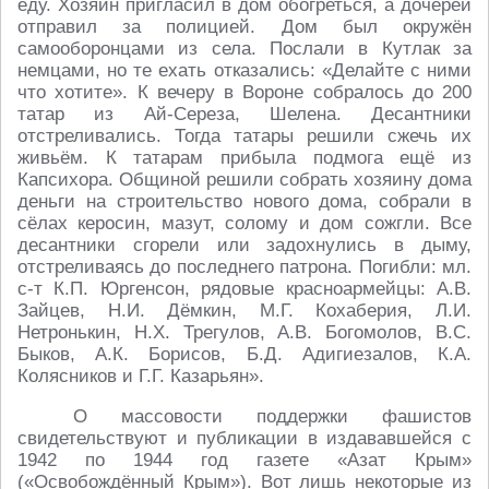
еду. Хозяин пригласил в дом обогреться, а дочерей
отправил за полицией. Дом был окружён
самооборонцами из села. Послали в Кутлак за
немцами, но те ехать отказались: «Делайте с ними
что хотите». К вечеру в Вороне собралось до 200
татар из Ай-Сереза, Шелена. Десантники
отстреливались. Тогда татары решили сжечь их
живьём. К татарам прибыла подмога ещё из
Капсихора. Общиной решили собрать хозяину дома
деньги на строительство нового дома, собрали в
сёлах керосин, мазут, солому и дом сожгли. Все
десантники сгорели или задохнулись в дыму,
отстреливаясь до последнего патрона. Погибли: мл.
с-т К.П. Юргенсон, рядовые красноармейцы: А.В.
Зайцев, Н.И. Дёмкин, М.Г. Кохаберия, Л.И.
Нетронькин, Н.Х. Трегулов, А.В. Богомолов, В.С.
Быков, А.К. Борисов, Б.Д. Адигиезалов, К.А.
Колясников и Г.Г. Казарьян».
О массовости поддержки фашистов
свидетельствуют и публикации в издававшейся с
1942 по 1944 год газете «Азат Крым»
(«Освобождённый Крым»). Вот лишь некоторые из