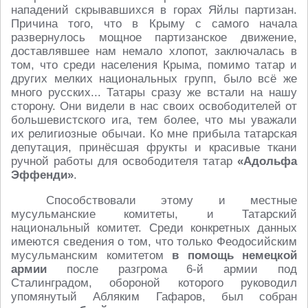
нападений скрывавшихся в горах Яйлы партизан.
Причина того, что в Крыму с самого начала
развернулось мощное партизанское движение,
доставлявшее нам немало хлопот, заключалась в
том, что среди населения Крыма, помимо татар и
других мелких национальных групп, было всё же
много русских... Татары сразу же встали на нашу
сторону. Они видели в нас своих освободителей от
большевистского ига, тем более, что мы уважали
их религиозные обычаи. Ко мне прибыла татарская
депутация, принёсшая фрукты и красивые ткани
ручной работы для освободителя татар
«Адольфа
Эффенди»
.
Способствовали этому и местные
мусульманские комитеты, и Татарский
национальный комитет. Среди конкретных данных
имеются сведения о том, что только Феодосийским
мусульманским комитетом
в помощь немецкой
армии
после разгрома 6-й армии под
Сталинградом, обороной которого руководил
упомянутый Абляким Гафаров, был собран