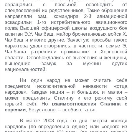
обращались с просьбой освободить от
спецпоселений их родственников. Такие обращения
направляли зам. командира 2-й авиационной
эскадрильи 1-го истребительного авиационного
полка Высшей офицерской школы воздушного боя
капитан Э.У. Чалбаш, майор бронетанковых войск Х.
Чалбаш и многие другие. Зачастую просьбы такого
характера удовлетворялись, в частности, семье Э.
Чалбаша разрешили проживание в Херсонской
области. Освобождались от выселения и женщины,
вышедшие замуж за мужчин других
национальностей.
Ни один народ не может считать себя
предметом исключительной ненависти «отца
народов». Каждая нация – и большая, и малая –
может предъявить Сталину и его режиму свой
горький счёт. Но
взаимоотношения Сталина с
евреями
, безусловно, – особая статья.
В марте 2003 года со дня смерти «вождя
народов» (по определению одних) или «одного из