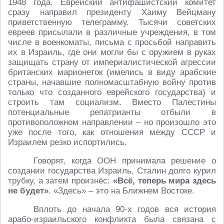
1948 года. Еврейский антифашистский комитет
сразу направил президенту Хаиму Вейцману
приветственную телеграмму. Тысячи советских
евреев присылали в различные учреждения, в том
числе в военкоматы, письма с просьбой направить
их в Израиль, где они могли бы с оружием в руках
защищать страну от империалистической агрессии
британских марионеток (имелись в виду арабские
страны, начавшие полномасштабную войну против
только что созданного еврейского государства) и
строить там социализм. Вместо Палестины
потенциальные репатрианты отбыли в
противоположном направлении – но произошло это
уже после того, как отношения между СССР и
Израилем резко испортились.
Говорят, когда ООН принимала решение о
создании государства Израиль, Сталин долго курил
трубку, а затем произнёс:
«Всё, теперь мира здесь
не будет»
. «Здесь» – это на Ближнем Востоке.
Вплоть до начала 90-х годов вся история
арабо-израильского конфликта была связана с