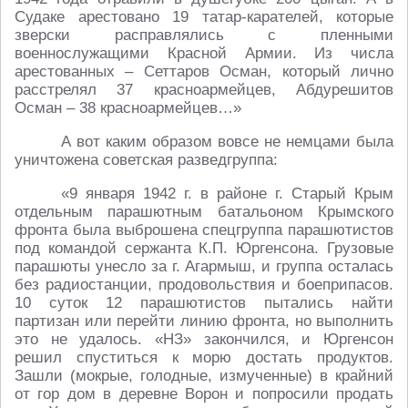
Судаке арестовано 19 татар-карателей, которые
зверски расправлялись с пленными
военнослужащими Красной Армии. Из числа
арестованных – Сеттаров Осман, который лично
расстрелял 37 красноармейцев, Абдурешитов
Осман – 38 красноармейцев…»
А вот каким образом вовсе не немцами была
уничтожена советская разведгруппа:
«9 января 1942 г. в районе г. Старый Крым
отдельным парашютным батальоном Крымского
фронта была выброшена спецгруппа парашютистов
под командой сержанта К.П. Юргенсона. Грузовые
парашюты унесло за г. Агармыш, и группа осталась
без радиостанции, продовольствия и боеприпасов.
10 суток 12 парашютистов пытались найти
партизан или перейти линию фронта, но выполнить
это не удалось. «НЗ» закончился, и Юргенсон
решил спуститься к морю достать продуктов.
Зашли (мокрые, голодные, измученные) в крайний
от гор дом в деревне Ворон и попросили продать