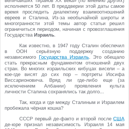
величайших тиранов ХХ века» (по мнению других)
исполняется 50 лет. В преддверии этой даты самое
время проследить диалектику взаимоотношений
евреев и Сталина. Из-за необычайной широты и
многогранности этой темы автор статьи решил
ограничиться периодом, начиная с провозглашения
Государства
Израиль
.
Как известно, в 1947 году Сталин обеспечил
в ООН серьёзную поддержку созданию
независимого
Государства Израиль
. Это обещало
стать прекрасным фундаментом отношений двух
стран. Во многих израильских кибуцах висели – а
кое-где висят до сих пор – портреты Иосифа
Виссарионовича. Вряд ли где-либо еще (за
исключением Албании) проявления культа
личности Сталина сохранялись так долго...
Так, когда и где между Сталиным и Израилем
пробежала чёрная кошка?
СССР первый де-факто и второй после
США
де-юре признал независимость Израиля 14 мая