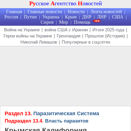
Ру
сское
А
гентство
Н
овостей
Главная
Главные новости
Новости
Лента новостей
|
|
|
|
Россия
Путин
Украина
Крым
ДНР
ЛНР
США
|
|
|
|
|
|
|
Сирия
Мир
Помощь
|
|
Война на Украине
|
война США с Ираном
|
Итоги 2025 года
|
Герои войны на Украине
|
Гренландия
|
Прошлое (История)
|
Николай Левашов
|
Популярные в соцсетях
Раздел 13.
Паразитическая Система
Подраздел 13.4.
Власть паразитов
Крымская Калифорния