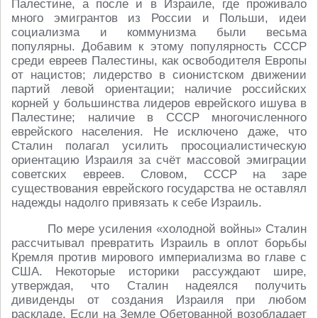
Палестине, а после и в Израиле, где проживало
много эмигрантов из России и Польши, идеи
социализма и коммунизма были весьма
популярны. Добавим к этому популярность СССР
среди евреев Палестины, как освободителя Европы
от нацистов; лидерство в сионистском движении
партий левой ориентации; наличие российских
корней у большинства лидеров еврейского ишува в
Палестине; наличие в СССР многочисленного
еврейского населения. Не исключено даже, что
Сталин полагал усилить просоциалистическую
ориентацию Израиля за счёт массовой эмиграции
советских евреев. Словом, СССР на заре
существования еврейского государства не оставлял
надежды надолго привязать к себе Израиль.
По мере усиления «холодной войны» Сталин
рассчитывал превратить Израиль в оплот борьбы
Кремля против мирового империализма во главе с
США. Некоторые историки рассуждают шире,
утверждая, что Сталин надеялся получить
дивиденды от создания Израиля при любом
раскладе. Если на Земле Обетованной возобладает