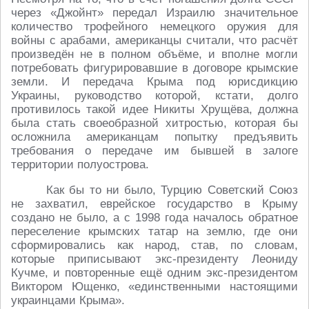
через «Джойнт» передал Израилю значительное
количество трофейного немецкого оружия для
войны с арабами, американцы считали, что расчёт
произведён не в полном объёме, и вполне могли
потребовать фигурировавшие в договоре крымские
земли. И передача Крыма под юрисдикцию
Украины, руководство которой, кстати, долго
противилось такой идее Никиты Хрущёва, должна
была стать своеобразной хитростью, которая бы
осложнила американцам попытку предъявить
требования о передаче им бывшей в залоге
территории полуострова.
Как бы то ни было, Турцию Советский Союз
не захватил, еврейское государство в Крыму
создано не было, а с 1998 года началось обратное
переселение крымских татар на землю, где они
сформировались как народ, став, по словам,
которые приписывают экс-президенту Леониду
Кучме, и повторенные ещё одним экс-президентом
Виктором Ющенко, «единственными настоящими
украинцами Крыма».