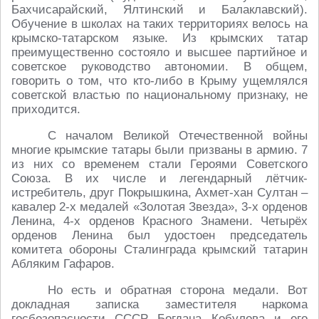
Бахчисарайский, Ялтинский и Балаклавский).
Обучение в школах на таких территориях велось на
крымско-татарском языке. Из крымских татар
преимущественно состояло и высшее партийное и
советское руководство автономии. В общем,
говорить о том, что кто-либо в Крыму ущемлялся
советской властью по национальному признаку, не
приходится.
С началом Великой Отечественной войны
многие крымские татары были призваны в армию. 7
из них со временем стали Героями Советского
Союза. В их числе и легендарный лётчик-
истребитель, друг Покрышкина, Ахмет-хан Султан –
кавалер 2-х медалей «Золотая Звезда», 3-х орденов
Ленина, 4-х орденов Красного Знамени. Четырёх
орденов Ленина был удостоен председатель
комитета обороны Сталинграда крымский татарин
Абляким Гафаров.
Но есть и обратная сторона медали. Вот
докладная записка заместителя наркома
госбезопасности СССР Богдана Кобулова и его