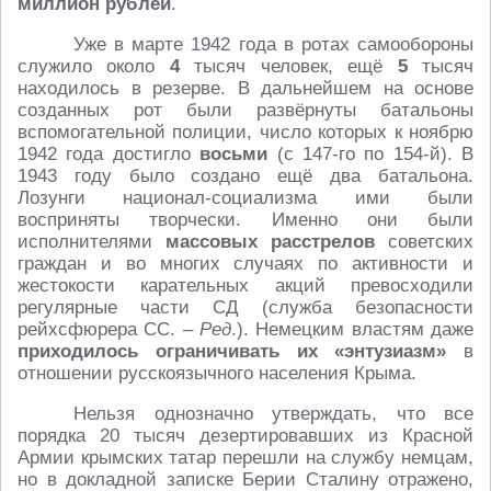
миллион рублей
.
Уже в марте 1942 года в ротах самообороны
служило около
4
тысяч человек, ещё
5
тысяч
находилось в резерве. В дальнейшем на основе
созданных рот были развёрнуты батальоны
вспомогательной полиции, число которых к ноябрю
1942 года достигло
восьми
(с 147-го по 154-й). В
1943 году было создано ещё два батальона.
Лозунги национал-социализма ими были
восприняты творчески. Именно они были
исполнителями
массовых расстрелов
советских
граждан и во многих случаях по активности и
жестокости карательных акций превосходили
регулярные части СД (служба безопасности
рейхсфюрера СС. –
Ред
.). Немецким властям даже
приходилось ограничивать их «энтузиазм»
в
отношении русскоязычного населения Крыма.
Нельзя однозначно утверждать, что все
порядка 20 тысяч дезертировавших из Красной
Армии крымских татар перешли на службу немцам,
но в докладной записке Берии Сталину отражено,