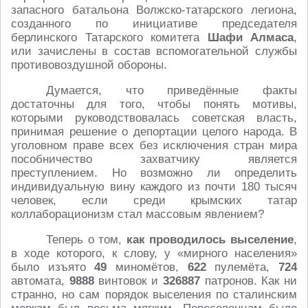
запасного батальона Волжско-татарского легиона,
созданного по инициативе председателя
берлинского Татарского комитета
Шафи Алмаса
,
или зачислены в состав вспомогательной службы
противовоздушной обороны.
Думается, что приведённые факты
достаточны для того, чтобы понять мотивы,
которыми руководствовалась советская власть,
принимая решение о депортации целого народа. В
уголовном праве всех без исключения стран мира
пособничество захватчику является
преступлением. Но возможно ли определить
индивидуальную вину каждого из почти 180 тысяч
человек, если среди крымских татар
коллаборационизм стал массовым явлением?
Теперь о том,
как проводилось выселение
,
в ходе которого, к слову, у «мирного населения»
было изъято
49
миномётов,
622
пулемёта,
724
автомата,
9888
винтовок и
326887
патронов. Как ни
странно, но сам порядок выселения по сталинским