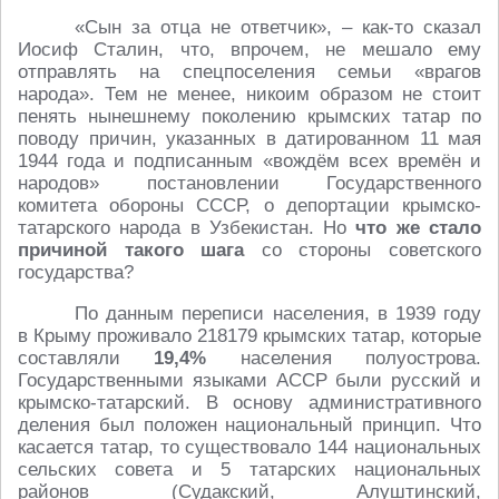
«Сын за отца не ответчик», – как-то сказал
Иосиф Сталин, что, впрочем, не мешало ему
отправлять на спецпоселения семьи «врагов
народа». Тем не менее, никоим образом не стоит
пенять нынешнему поколению крымских татар по
поводу причин, указанных в датированном 11 мая
1944 года и подписанным «вождём всех времён и
народов» постановлении Государственного
комитета обороны СССР, о депортации крымско-
татарского народа в Узбекистан. Но
что же стало
причиной такого шага
со стороны советского
государства?
По данным переписи населения, в 1939 году
в Крыму проживало 218179 крымских татар, которые
составляли
19,4%
населения полуострова.
Государственными языками АССР были русский и
крымско-татарский. В основу административного
деления был положен национальный принцип. Что
касается татар, то существовало 144 национальных
сельских совета и 5 татарских национальных
районов (Судакский, Алуштинский,