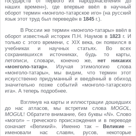
государств от первого их народонаселения до
наших времен»), где впервые ввёл в научный
оборот термин «монголо-татарское иго» (на русский
язык этот труд был переведён в
1845
г.).
В России же термин «монголо-татары» ввёл в
оборот известный историк П.Н. Наумов в
1823
г. И
только с этого времени, с XIX века, он появился в
учебниках и научных статьях. Во всех
сохранившихся источниках, будь то карты,
летописи, словари, конечно же,
нет никаких
«монголо-татар»
. Изучая этимологию слова
«монголо-татары», мы видим, что термин этот
искусственно придуманный и введённый в обиход
значительно позже событий «монголо-татарского
ига». А теперь подробнее.
Взглянув на карты и иллюстрации дошедших
до нас атласов, мы встретим слова
MOGOL
,
MOGUL
! Обратите внимание, без буквы «
N
». Слово
«могол» – греческого происхождения и в переводе
означает «Великий». Именно так –
Великие
–
именовали нас славян, русов, некоторые