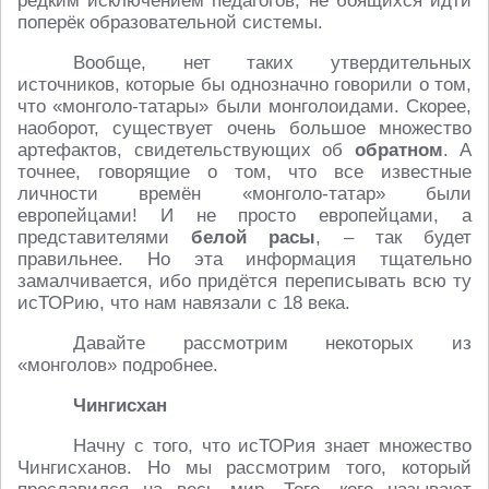
редким исключением педагогов, не боящихся идти
поперёк образовательной системы.
Вообще, нет таких утвердительных
источников, которые бы однозначно говорили о том,
что «монголо-татары» были монголоидами. Скорее,
наоборот, существует очень большое множество
артефактов, свидетельствующих об
обратном
. А
точнее, говорящие о том, что все известные
личности времён «монголо-татар» были
европейцами! И не просто европейцами, а
представителями
белой расы
, – так будет
правильнее. Но эта информация тщательно
замалчивается, ибо придётся переписывать всю ту
исТОРию, что нам навязали с 18 века.
Давайте рассмотрим некоторых из
«монголов» подробнее.
Чингисхан
Начну с того, что исТОРия знает множество
Чингисханов. Но мы рассмотрим того, который