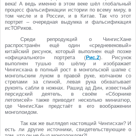
века! А ведь именно в этом веке шёл глобальный
процесс фальсификации истории по всему миру, в
том числе и в России, и в Китае. Так что этот
портрет – очередная выдумка и фальсификация
исТОРиков.
Среди репродукций о ЧингисХане
распространён ещё один «средневековый»
китайский рисунок, который выполнен ещё позже
«официального» портрета (
Рис.2
). Рисунок
выполнен тушью по шёлку и изображает
Чингисхана в полный рост в монгольской шапке с
монгольским луком в правой руке, колчаном со
стрелами за спиной, левая рука обхватывает
рукоять сабли в ножнах. Рашид ад Дин, известный
персидский деятель, в своём «Сборнике
летописей» также приводит несколько миниатюр,
где ЧингисХан предстаёт в его воображении
монголоидом.
Так как же выглядел настоящий Чингисхан? И
есть ли другие источники, свидетельствующие о
том, что он не был монголоидом?!