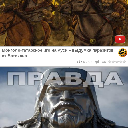
Монголо-татарское иго на Руси – выдумка паразитов
из Ватикана
4 780
146