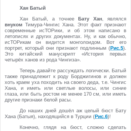
Хан Батый
Хан Батый, а точнее
Бату Хан
, являлся
внуком
Тимура-Чингис Хана. Этот факт признают
современные исТОРики, и об этом написано в
летописях и других документах. Ну, и как обычно,
исТОРикам он видится монголоидом. Вот его
портрет, который они признают подлинным (
Рис.5
).
Это китайский манускрипт «История первых
четырёх ханов из рода Чингиза».
Теперь давайте рассуждать логически. Батый
также принадлежит к роду Борджигинов и должен
хоть краем уха походить на своего деда, т.е. Чингис
Хана, и иметь или светлые волосы, или синие
глаза, или быть ростом не менее 170 см, или иметь
другие признаки белой расы.
До наших дней дошёл аж целый бюст Бату
Хана (Батыя), находящийся в Турции (
Рис.6
)!
Конечно, глядя на бюст, сложно сделать