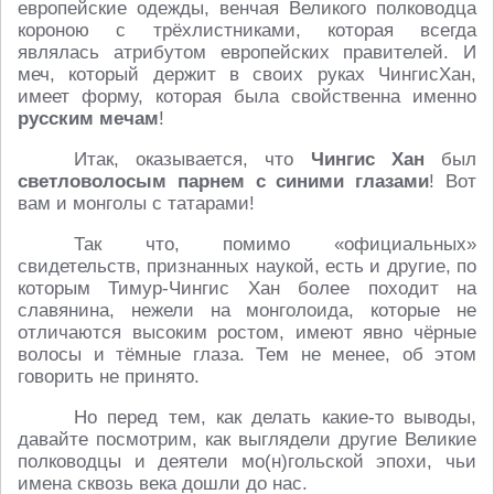
европейские одежды, венчая Великого полководца
короною с трёхлистниками, которая всегда
являлась атрибутом европейских правителей. И
меч, который держит в своих руках ЧингисХан,
имеет форму, которая была свойственна именно
русским мечам
!
Итак, оказывается, что
Чингис Хан
был
светловолосым парнем с синими глазами
! Вот
вам и монголы с татарами!
Так что, помимо «официальных»
свидетельств, признанных наукой, есть и другие, по
которым Тимур-Чингис Хан более походит на
славянина, нежели на монголоида, которые не
отличаются высоким ростом, имеют явно чёрные
волосы и тёмные глаза. Тем не менее, об этом
говорить не принято.
Но перед тем, как делать какие-то выводы,
давайте посмотрим, как выглядели другие Великие
полководцы и деятели мо(н)гольской эпохи, чьи
имена сквозь века дошли до нас.