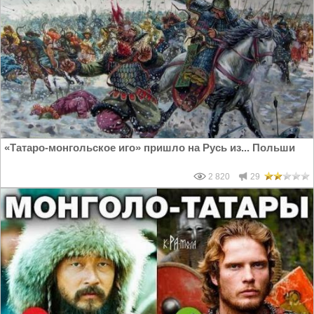
«Татаро-монгольское иго» пришло на Русь из... Польши
2 820
29