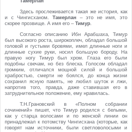
Тамерлан
Здесь прослеживается такая же история, как
и с Чингисханом.
Тамерлан
– это не имя, это
скорее прозвище. А имя его –
Тимур
.
Согласно описанию Ибн Арабшаха, Тимур
был высокого роста, широкоплеч, обладал большой
головой и густыми бровями, имел длинные ноги и
длинные сухие руки, носил большую бороду. На
правую ногу Тимур был хром. Глаза его были
подобны свечам, но без блеска. Голосом обладал
громким, отличался мощной силой и большой
храбростью, смерти не боялся, до конца жизни
сохранил ясную память, не любил шуток и лжи,
напротив того, правда, даже ставившая его в
затруднительное положение, ему нравилась.
Т.Н.Грановский в «Полном собрании
сочинений» пишет, что Тимур родился с белыми,
как у старца волосами и по женской линии он
принадлежал к потомству Чингисхана (которые, как
говорят нам источники, были светловолосыми и