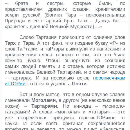
– брата и сестры, которые были, по
представлениям древних славян, хранителями
земли русской (Богиня Тара – покровительница
Природы и её старший брат Тарх – Даждь бог –
хранитель древней Великой Мудрости)…»
Слово Тартария произошло от слияния слов
Тарх
и
Тара
. А тот факт, что позднее букву «Р» из
слов ТаРтария и таРтары выкинули из написания и
произнесения слова, говорит о том, что это было
кому-то нужно. Чтобы вычеркнуть из сознания
самих людей память и о стране, которая истинно
именовалась Великой Тартарией, и о самом народе
– тартарах. И за несколько веков
переписчикам
исТОРии
это почти удалось.
Почти
.
Вот и получается, что в одном случае славян
именовали
Моголами
, в другом (на несколько веков
позже) –
Тартарами
. Но никогда – «монголо-
татарами»! А слова «монголы» и «татары» – это
уже современная придумка горе-исТОРиков от
науки. И если взять оригинал сохранившегося
артефакта и перевод, то можно лично убедиться,