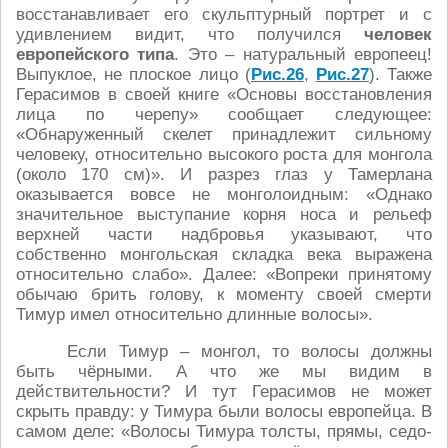
восстанавливает его скульптурный портрет и с
удивлением видит, что получился
человек
европейского типа
. Это – натуральный европеец!
Выпуклое, не плоское лицо (
Рис.26
,
Рис.27
). Также
Герасимов в своей книге «Основы восстановления
лица по черепу» сообщает следующее:
«Обнаруженный скелет принадлежит сильному
человеку, относительно высокого роста для монгола
(около 170 см)». И разрез глаз у Тамерлана
оказывается вовсе не монголоидным: «Однако
значительное выступание корня носа и рельеф
верхней части надбровья указывают, что
собственно монгольская складка века выражена
относительно слабо». Далее: «Вопреки принятому
обычаю брить голову, к моменту своей смерти
Тимур имел относительно длинные волосы».
Если Тимур – монгол, то волосы должны
быть чёрными. А что же мы видим в
действительности? И тут Герасимов не может
скрыть правду: у Тимура были волосы европейца. В
самом деле: «Волосы Тимура толсты, прямы, седо-