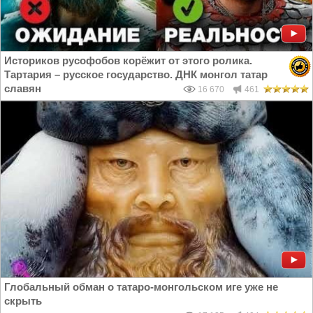
Историков русофобов корёжит от этого ролика.
Тартария – русское государство. ДНК монгол татар
славян
16 670
461
Глобальный обман о татаро-монгольском иге уже не
скрыть