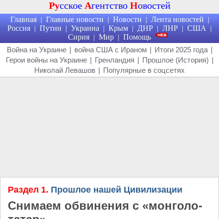
Ру
сское
А
гентство
Н
овостей
Главная
Главные новости
Новости
Лента новостей
|
|
|
|
Россия
Путин
Украина
Крым
ДНР
ЛНР
США
|
|
|
|
|
|
|
Сирия
Мир
Помощь
|
|
Война на Украине
|
война США с Ираном
|
Итоги 2025 года
|
Герои войны на Украине
|
Гренландия
|
Прошлое (История)
|
Николай Левашов
|
Популярные в соцсетях
Раздел 1.
Прошлое нашей Цивилизации
Снимаем обвинения с «монголо-