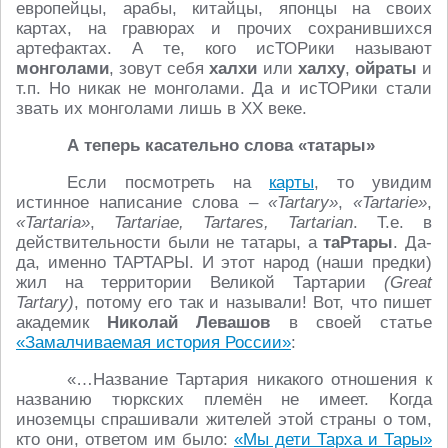
европейцы, арабы, китайцы, японцы на своих
картах, на гравюрах и прочих сохранившихся
артефактах. А те, кого исТОРики называют
монголами
, зовут себя
халхи
или
халху
,
ойраты
и
т.п. Но никак не монголами. Да и исТОРики стали
звать их монголами лишь в XX веке.
А теперь касательно слова «татары»
Если посмотреть на
карты
, то увидим
истинное написание слова –
«Tartary»
,
«Tartarie»
,
«Tartaria»
,
Tartariae, Tartares, Tartarian
. Т.е. в
действительности были не татары, а
таРтары
. Да-
да, именно ТАРТАРЫ. И этот народ (наши предки)
жил на территории Великой Тартарии
(Great
Tartary)
, потому его так и называли! Вот, что пишет
академик
Николай Левашов
в своей статье
«Замалчиваемая история России»
:
«…Название Тартария никакого отношения к
названию тюркских племён не имеет. Когда
иноземцы спрашивали жителей этой страны о том,
кто они, ответом им было:
«Мы дети Тарха и Тары»