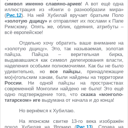
символ именно славяно-ариев
! А вот ещё одна
иллюстрация из «Книги о разнообразии мира»
(
Рис.12
). На ней Хубилай вручает братьям Поло
«золотую дщицу»
и отправляет их послами к Папе
Римскому. Опять же, облик, одеяния, атрибуты –
всё европейское!
Отдельно хочу обратить ваше внимание на
«золотую дщицу». Это, так называемая, золотая
пайцза. Пайцза – верительная бирка,
выдававшаяся как символ делегирования власти,
наделения особыми полномочиями. Как бы не было
удивительно, но
все пайцзы
, принадлежащие
мо(н)гольским ханам, были найдены на территории
России
. Ни одной пайцзы на пространствах
современной Монголии найдено не было! Это ещё
одно подтверждение того, что
сказка «монголо-
татарском» иге
выдумана от начала и до конца!
Но вернёмся к Хубилаю.
На японском свитке 13-го века изображён
поход Хубилая на Японию (
Рис.13
). Справа на