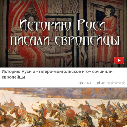
Историю Руси и «татаро-монгольское иго» сочиняли
европейцы
2 631
48