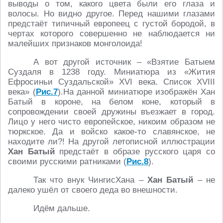
выводы о том, какого цвета были его глаза и
волосы. Но видно другое. Перед нашими глазами
предстаёт типичный европеец с густой бородой, в
чертах которого совершенно не наблюдается ни
малейших признаков монголоида!
А вот другой источник – «Взятие Батыем
Суздаля в 1238 году. Миниатюра из «Жития
Ефросиньи Суздальской» XVI века. Список XVIII
века» (
Рис.7
).На данной миниатюре изображён Хан
Батый в короне, на белом коне, который в
сопровождении своей дружины въезжает в город.
Лицо у него чисто европейское, никоим образом не
тюркское. Да и войско какое-то славянское, не
находите ли?! На другой летописной иллюстрации
Хан Батый
предстаёт в образе русского царя со
своими русскими ратниками (
Рис.8
).
Так что внук ЧингисХана –
Хан Батый
– не
далеко ушёл от своего деда во внешности.
Идём дальше.