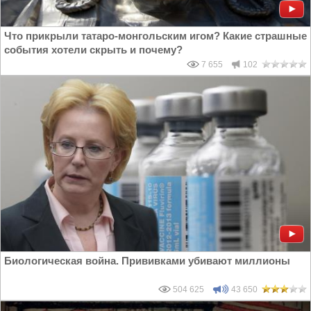
Что прикрыли татаро-монгольским игом? Какие страшные
события хотели скрыть и почему?
7 655
102
Биологическая война. Прививками убивают миллионы
504 625
43 650