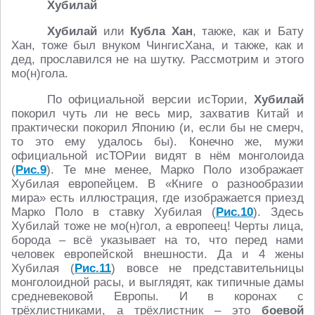
Хубилай
Хубилай
или
Кубла Хан
, также, как и Бату
Хан, тоже был внуком ЧингисХана, и также, как и
дед, прославился не на шутку. Рассмотрим и этого
мо(н)гола.
По официальной версии исТории,
Хубилай
покорил чуть ли не весь мир, захватив Китай и
практически покорил Японию (и, если бы не смерч,
то это ему удалось бы). Конечно же, мужи
официальной исТОРии видят в нём монголоида
(
Рис.9
). Те мне менее, Марко Поло изображает
Хубилая европейцем. В «Книге о разнообразии
мира» есть иллюстрация, где изображается приезд
Марко Поло в ставку Хубилая (
Рис.10
). Здесь
Хубилай тоже не мо(н)гол, а европеец! Черты лица,
борода – всё указывает на то, что перед нами
человек европейской внешности. Да и 4 жены
Хубилая (
Рис.11
) вовсе не представительницы
монголоидной расы, и выглядят, как типичные дамы
средневековой Европы. И в коронах с
трёхлистниками, а трёхлистник – это
боевой