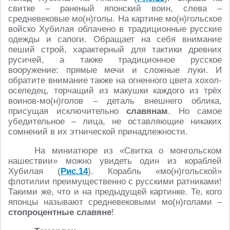
свитке – раненый японский воин, слева –
средневековые мо(н)голы. На картине мо(н)гольское
войско Хубилая облачено в традиционные русские
одежды и сапоги. Обращает на себя внимание
пеший строй, характерный для тактики древних
русичей, а также традиционное русское
вооружение: прямые мечи и сложные луки. И
обратите внимание также на огненного цвета хохол-
оселедец, торчащий из макушки каждого из трёх
воинов-мо(н)голов – деталь внешнего облика,
присущая исключительно
славянам
. Но самое
убедительное – лица, не оставляющие никаких
сомнений в их этнической принадлежности.
На миниатюре из «Свитка о монгольском
нашествии» можно увидеть один из кораблей
Хубилая (
Рис.14
). Корабль «мо(н)гольской»
флотилии преимущественно с русскими ратниками!
Такими же, что и на предыдущей картинке. Те, кого
японцы называют средневековыми мо(н)голами –
стопроцентные славяне
!