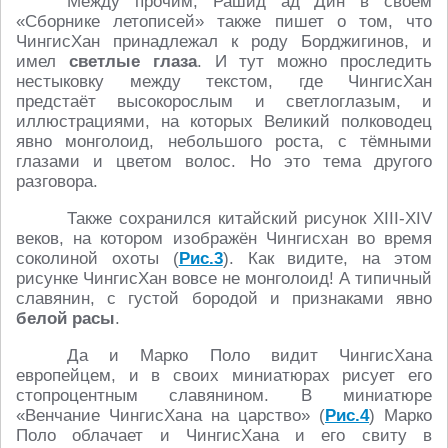
Между прочим, Рашид ад Дин в своём
«Сборнике летописей» также пишет о том, что
ЧингисХан принадлежал к роду Борджигинов, и
имел
светлые глаза
. И тут можно проследить
нестыковку между текстом, где ЧингисХан
предстаёт высокорослым и светлоглазым, и
иллюстрациями, на которых Великий полководец
явно монголоид, небольшого роста, с тёмными
глазами и цветом волос. Но это тема другого
разговора.
Также сохранился китайский рисунок XIII-XIV
веков, на котором изображён Чингисхан во время
соколиной охоты (
Рис.3
). Как видите, на этом
рисунке ЧингисХан вовсе не монголоид! А типичный
славянин, с густой бородой и признаками явно
белой расы
.
Да и Марко Поло видит ЧингисХана
европейцем, и в своих миниатюрах рисует его
стопроцентным славянином. В миниатюре
«Венчание ЧингисХана на царство» (
Рис.4
) Марко
Поло облачает и ЧингисХана и его свиту в