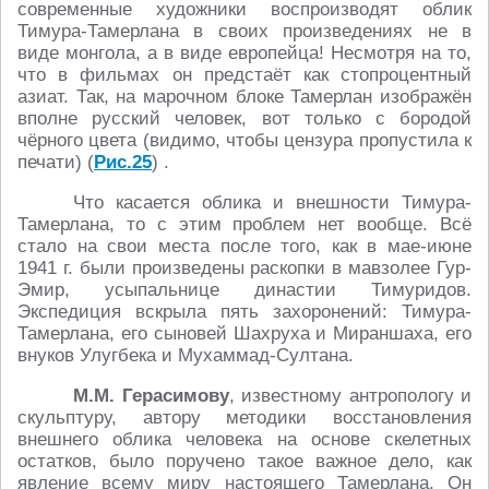
современные художники воспроизводят облик
Тимура-Тамерлана в своих произведениях не в
виде монгола, а в виде европейца! Несмотря на то,
что в фильмах он предстаёт как стопроцентный
азиат. Так, на марочном блоке Тамерлан изображён
вполне русский человек, вот только с бородой
чёрного цвета (видимо, чтобы цензура пропустила к
печати) (
Рис.25
) .
Что касается облика и внешности Тимура-
Тамерлана, то с этим проблем нет вообще. Всё
стало на свои места после того, как в мае-июне
1941 г. были произведены раскопки в мавзолее Гур-
Эмир, усыпальнице династии Тимуридов.
Экспедиция вскрыла пять захоронений: Тимура-
Тамерлана, его сыновей Шахруха и Мираншаха, его
внуков Улугбека и Мухаммад-Султана.
М.М. Герасимову
, известному антропологу и
скульптуру, автору методики восстановления
внешнего облика человека на основе скелетных
остатков, было поручено такое важное дело, как
явление всему миру настоящего Тамерлана. Он