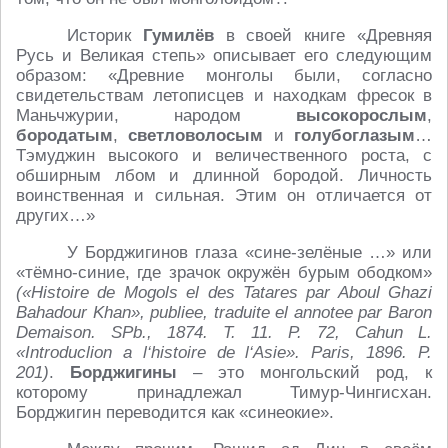
Историк
Гумилёв
в своей книге «Древняя
Русь и Великая степь» описывает его следующим
образом: «Древние монголы были, согласно
свидетельствам летописцев и находкам фресок в
Маньчжурии, народом
высокорослым
,
бородатым
,
светловолосым
и
голубоглазым
…
Тэмуджин высокого и величественного роста, с
обширным лбом и длинной бородой. Личность
воинственная и сильная. Этим он отличается от
других…»
У Борджигинов глаза «сине‑зелёные …» или
«тёмно‑синие, где зрачок окружён бурым ободком»
(«Histoire de Mogols el des Tatares par Aboul Ghazi
Bahadour Khan», publiee, traduite el annotee par Baron
Demaison. SPb., 1874. Т. 11. P. 72, Cahun L.
«Introduclion a l‘histoire de l‘Asie». Paris, 1896. P.
201)
.
Борджигины
– это монгольский род, к
которому принадлежал Тимур-Чингисхан.
Борджигин переводится как «синеокие».