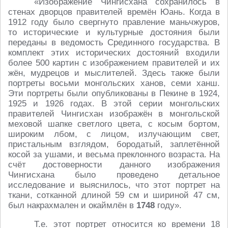
«Изображение Чингисхана сохранилось в
стенах дворцов правителей времён Юань. Когда в
1912 году было свергнуто правление маньчжуров,
то исторические и культурные достояния были
переданы в ведомость Срединного государства. В
комплект этих исторических достояний входили
более 500 картин с изображением правителей и их
жён, мудрецов и мыслителей. Здесь также были
портреты восьми монгольских ханов, семи ханш.
Эти портреты были опубликованы в Пекине в 1924,
1925 и 1926 годах. В этой серии монгольских
правителей Чингисхан изображён в монгольской
меховой шапке светлого цвета, с косым бортом,
широким лбом, с лицом, излучающим свет,
пристальным взглядом, бородатый, заплетённой
косой за ушами, и весьма преклонного возраста. На
счёт достоверности данного изображения
Чингисхана было проведено детальное
исследование и выяснилось, что этот портрет на
ткани, сотканной длиной 59 см и шириной 47 см,
был накрахмален и окаймлён в
1748
году».
Т.е. этот портрет относится ко времени 18