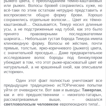
рыжего цвета, с преобладанием тёмно-каштановых
или рыжих. Волосы бровей сохранились хуже, но
всё-таки по этим остаткам нетрудно представить и
воспроизвести общую форму брови. Хорошо
сохранились отдельные волоски… Цвет их тёмно-
каштановый… Оказывается, Тимур носил длинные
усы, а не подстриженные над губой, как это было
принято правоверными последователями
шариата… Небольшая густая борода Тимура имела
клиновидную форму. Волосы её жёсткие, почти
прямые, толстые, ярко-коричневого (рыжего) цвета,
с значительной проседью… Даже предварительное
исследование волос бороды под бинокуляром
убеждает в том, что этот рыже-красноватый цвет её
натуральный, а не крашенный хной, как описывали
историки».
Один этот факт полностью уничтожает все
предыдущие традиционно исТОРические попытки
уйти от очевидности. Вот вам и выводы:
Тамерлан
,
как и его предшественники – «монголо-татары»,
рассматриваемые выше, – оказался
светловолосым человеком
европеоидного типа!..