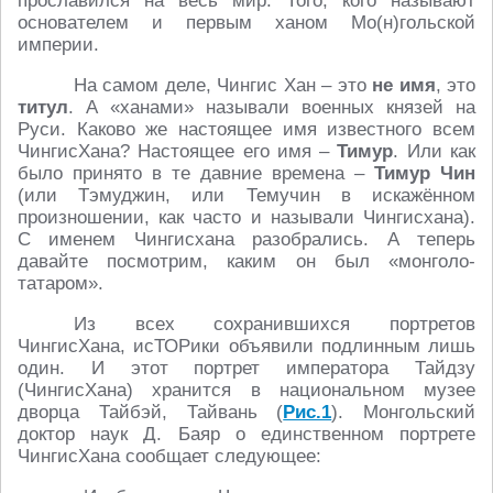
прославился на весь мир. Того, кого называют
основателем и первым ханом Мо(н)гольской
империи.
На самом деле, Чингис Хан – это
не имя
, это
титул
. А «ханами» называли военных князей на
Руси. Каково же настоящее имя известного всем
ЧингисХана? Настоящее его имя –
Тимур
. Или как
было принято в те давние времена –
Тимур Чин
(или Тэмуджин, или Темучин в искажённом
произношении, как часто и называли Чингисхана).
С именем Чингисхана разобрались. А теперь
давайте посмотрим, каким он был «монголо-
татаром».
Из всех сохранившихся портретов
ЧингисХана, исТОРики объявили подлинным лишь
один. И этот портрет императора Тайдзу
(ЧингисХана) хранится в национальном музее
дворца Тайбэй, Тайвань (
Рис.1
). Монгольский
доктор наук Д. Баяр о единственном портрете
ЧингисХана сообщает следующее: