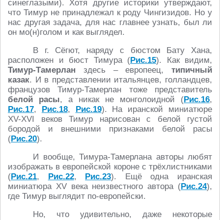
синеглазыми). Хотя другие историки утверждают,
что Тимур не принадлежал к роду Чингизидов. Но у
нас другая задача, для нас главнее узнать, был ли
он мо(н)голом и как выглядел.
В г. Сёгют, наряду с бюстом Бату Хана,
расположен и бюст Тимура (
Рис.15
). Как видим,
Тимур-Тамерлан
здесь – европеец,
типичный
казак
. И в представлении итальянцев, голландцев,
французов Тимур-Тамерлан тоже представитель
белой расы
, а никак не монголоидной (
Рис.16
,
Рис.17
,
Рис.18
,
Рис.19
). На иранской миниатюре
XV-XVI веков Тимур нарисован с белой густой
бородой и внешними признаками белой расы
(
Рис.20
).
И вообще, Тимура-Тамерлана авторы любят
изображать в европейской короне с трёхлистниками
(
Рис.21
,
Рис.22
,
Рис.23
). Ещё одна иранская
миниатюра XV века неизвестного автора (
Рис.24
),
где Тимур выглядит по-европейски.
Но, что удивительно, даже некоторые