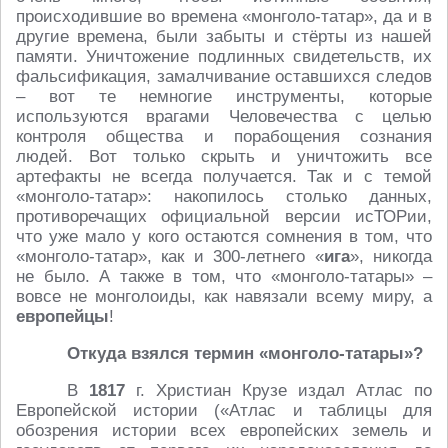
происходившие во времена «монголо-татар», да и в
другие времена, были забыты и стёрты из нашей
памяти. Уничтожение подлинных свидетельств, их
фальсификация, замалчивание оставшихся следов
– вот те немногие инструменты, которые
используются врагами Человечества с целью
контроля общества и порабощения сознания
людей. Вот только скрыть и уничтожить все
артефакты не всегда получается. Так и с темой
«монголо-татар»: накопилось столько данных,
противоречащих официальной версии исТОРии,
что уже мало у кого остаются сомнения в том, что
«монголо-татар», как и 300-летнего «
ига
», никогда
не было. А также в том, что «монголо-татары» –
вовсе не монголоиды, как навязали всему миру, а
европейцы
!
Откуда взялся термин «монголо-татары»?
В
1817
г. Христиан Крузе издал Атлас по
Европейской истории («Атлас и таблицы для
обозрения истории всех европейских земель и