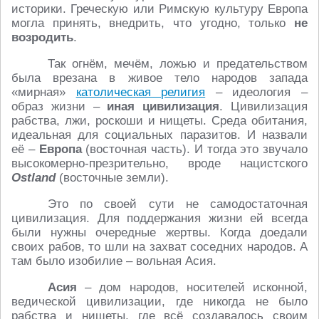
историки. Греческую или Римскую культуру Европа
могла принять, внедрить, что угодно, только
не
возродить
.
Так огнём, мечём, ложью и предательством
была врезана в живое тело народов запада
«мирная»
католическая религия
– идеология –
образ жизни –
иная цивилизация
. Цивилизация
рабства, лжи, роскоши и нищеты. Среда обитания,
идеальная для социальных паразитов. И назвали
её –
Европа
(восточная часть). И тогда это звучало
высокомерно-презрительно, вроде нацистского
Ostland
(восточные земли).
Это по своей сути не самодостаточная
цивилизация. Для поддержания жизни ей всегда
были нужны очередные жертвы. Когда доедали
своих рабов, то шли на захват соседних народов. А
там было изобилие – вольная Асия.
Асия
– дом народов, носителей исконной,
ведической цивилизации, где никогда не было
рабства и нищеты, где всё создавалось своим