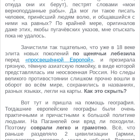
откуда они их берут), пестрят словами «мои
верноподданные рабы». Да мог ли такое писать
человек, принёсший людям волю, и общавшийся с
ними на равных? По крайней мере, оригиналов
даже этих, якобы пугачёвских указов, мне отыскать
пока не удалось.
Зачистили так тщательно, что уже в 18 веке
элита новых поколений
по щенячьи лебезила
перед
«просвещённой Европой»
, и презирала
грязную, тёмную азиатскую помойку, в виде которой
представлялась им неосвоенная Россия. Но следы
великого противостоянии слишком прочно вошли в
оборот во всём мире, сохранились в названиях,
разных языках, легли на карты.
Как это скрыть?
Вот тут и пришла на помощь география.
Тогдашние европейские географы были очень
практичными и причастными к большой политике
людьми. На Паганелей они вряд ли походили.
Поэтому
соврали легко и грамотно
. Всё, что
раньше разделяло 2 цивилизации (армии,