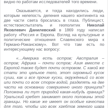
видно по работам исследователей того времени.
Оказывается, и тогда находились люди,
которым нелепость деления нашего континента на
две части света бросалась в глаза. Публицист,
естествоиспытатель и геополитик
Николай
Яковлевич Данилевский
в 1869 году написал
работу «Россия и Европа. Взгляд на культурные и
политические отношения Славянского мира к
Германо-Романскому». Вот что там есть по
интересующему нас вопросу:
«…Америка есть остров; Австралия –
остров; Африка – почти остров; Азия вместе с
Европой также будет почти островом. С какой же
стати это цельное тело, этот огромный кусок
суши, как и все прочие куски, окружённый со всех
или почти со всех сторон водой, разделять на две
части на основании совершенно иного принципа?
Положена ли тут природой какая-нибудь граница?
Уральский хребет занимает около половины этой
границы. Но какие же имеет он особые качества
для того, чтобы изо всех хребтов земного шара