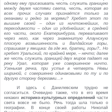
одному ему присвоивать честь служить границею
между двумя частями света, честь, которая во
всех прочих случаях признаётся только за
океанами и редко за морями? Хребет этот по
вышине своей – один из ничтожнейших, по
переходимости – один из удобнейших; в средней
его части, около Екатеринбурга, переваливают
через него, как через знаменитую Алаунскую
плоскую возвышенность и Валдайские горы,
спрашивая у ямщика: да где же, братец, горы?.. Но
хребет Уральский, по крайней мере, – нечто; далее
же честь служить границей двух миров падает на
реку Урал, которая уже совершенное ничто.
Узенькая речка, при устье в четверть Невы
шириной, с совершенно одинаковыми по ту и по
другую сторону берегами…»
И здесь с Данилевским трудно не
согласиться. Очевидно также, что в его время
никаких
историко-культурных определений
части
света вовсе не было. Речь тогда шла только о
географии. В конце своей работы Николай