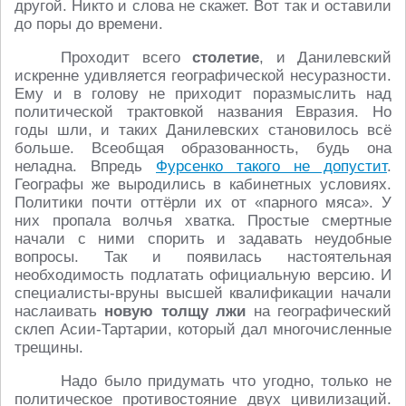
другой. Никто и слова не скажет. Вот так и оставили
до поры до времени.
Проходит всего
столетие
, и Данилевский
искренне удивляется географической несуразности.
Ему и в голову не приходит поразмыслить над
политической трактовкой названия Евразия. Но
годы шли, и таких Данилевских становилось всё
больше. Всеобщая образованность, будь она
неладна. Впредь
Фурсенко такого не допустит
.
Географы же выродились в кабинетных условиях.
Политики почти оттёрли их от «парного мяса». У
них пропала волчья хватка. Простые смертные
начали с ними спорить и задавать неудобные
вопросы. Так и появилась настоятельная
необходимость подлатать официальную версию. И
специалисты-вруны высшей квалификации начали
наслаивать
новую толщу лжи
на географический
склеп Асии-Тартарии, который дал многочисленные
трещины.
Надо было придумать что угодно, только не
политическое противостояние двух цивилизаций.