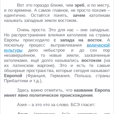
Вот это гораздо ближе, чем
эреб
, и по месту,
и по времени. А самое главное, не просто похоже –
идентично. Остаётся понять,
зачем
католикам
называть западные земли востоком.
Очень просто. Это для нас – они западные.
Но распространение влияния католиков на страны
Европы происходило
с запада на восток
. А
поскольку процесс вытравливания
ведической
культуры
дело небыстрое и до сих пор
незавершённое, то новые земли, захваченные
католиками, ещё долго назывались
востоком
(на
их латинском жаргоне). Это и есть те самые
обширные пространства, которые сегодня называют
Европой
(Франция, Германия, Польша, страны
Прибалтики и т.д.).
Здесь важно отметить, что
название Европа
имеет явно политическое происхождение
.
Азия – а это что за слово. БСЭ гласит: