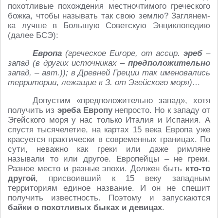
похотливые похождения местночтимого греческого
божка, чтобы называть так свою землю? Заглянем-
ка лучше в Большую Советскую Энциклопедию
(далее БСЭ):
Европа
(греческое Europe, от ассир.
эреб
–
запад (в других источниках –
предположительно
запад, – авт.)); в Древней Греции так именовались
территории
,
лежащие к З. от Эгейского моря)…
Допустим «предположительно запад», хотя
получить из
эреба Европу
непросто. Но к западу от
Эгейского моря у нас только Италия и Испания. А
спустя тысячелетие, на картах 15 века Европа уже
красуется практически в современных границах. По
сути, неважно как греки или даже римляне
называли то или другое. Европейцы – не греки.
Разное место и разные эпохи. Должен быть
кто-то
другой
, присвоивший к 15 веку западным
территориям единое название. И он не спешит
получить известность. Поэтому и запускаются
байки о похотливых быках и девицах
.