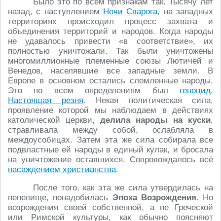
Было это по всем признакам так. Тысячу лет
назад, с наступлением
Ночи Сварога
, на западных
территориях происходил процесс захвата и
объединения территорий и народов. Когда народы
не удавалось привести «в соответствие», их
полностью уничтожали. Так были уничтожены
многомиллионные племенные союзы Лютичей и
Венедов, населявшие все западные земли. В
Европе в основном остались сломленные народы.
Это по всем определениям был
геноцид
.
Настоящая резня
. Некая политическая сила,
проявление которой мы наблюдаем в действиях
католической церкви,
делила народы на куски
,
стравливала между собой, ослабляла в
междоусобицах. Затем эта же сила собирала все
подвластные ей народы в единый кулак, и бросала
на уничтожение оставшихся. Сопровождалось всё
насаждением христианства
.
После того, как эта же сила утвердилась на
пепелище, понадобилась
Эпоха Возрождения
. Но
возрождения своей собственной, а не Греческой
или Римской культуры, как обычно поясняют