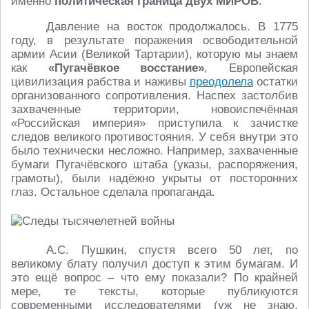
именно
политическая граница двух МИРОВ
.
Давление на восток продолжалось. В 1775
году, в результате поражения освободительной
армии Асии (Великой Тартарии), которую мы знаем
как
«Пугачёвкое восстание»
, Европейская
цивилизация рабства и наживы
преодолела
остатки
организованного сопротивления. Наспех застолбив
захваченные территории, новоиспечённая
«Российская империя» приступила к зачистке
следов великого противостояния. У себя внутри это
было технически несложно. Например, захваченные
бумаги Пугачёвского штаба (указы, распоряжения,
грамоты), были надёжно укрыты от посторонних
глаз. Остальное сделала пропаганда.
А.С. Пушкин, спустя всего 50 лет, по
великому блату получил доступ к этим бумагам. И
это ещё вопрос – что ему показали? По крайней
мере, те тексты, которые публикуются
современными исследователями (уж не знаю,