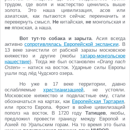
трудом, где воля и мастерство ценились выше
золота. Это наша цивилизация, асов или
азиатская, как пытаются сейчас переиначить и
перевернуть смысл.
Не
китайская,
не
монгольская и
не
японская, а наша.
Вот тут-то собака и зарыта
. Асия всегда
активно
сопротивлялась Европейской экспансии
. В
13 веке зачистили от рабской заразы московское
княжество и другие (якобы
татаро-монгольское
нашествие
). Тогда же был остановлен
«
Drang nach
Osten
»
– натиск на восток. Ударные силы Европы
ушли под лёд Чудского озера.
Но уже в 17 веке территории, давно
ослабляемые
христианизацией
, не устояли.
Московское княжество и подвластные ему, стали
обозначаться на картах, как
Европейская Тартария
,
или просто Европа. Фронт в войне цивилизаций
пополз на восток. В 1720 году
Татищев
, якобы,
предложил провести границу между Европой и
Азией по Уральским горам. На то время это была