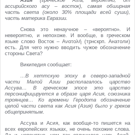
Азия
(греческое Asía, вероятно, от
ассирийского асу – восток), самая обширная
часть света (около 30% площади всей суши),
часть материка Евразии.
Снова это ненаучное – «вероятно». И
невероятно, и непохоже. И вообще, в греческом
языке слово Восток – Ανατολή (трнскрп. Анатоли)
есть. Для чего нужно вводить чужое обозначение
стороны Света?
Википедия сообщает:
…В хеттскую эпоху в северо-западной
части Малой Азии располагалось царство
Ассува… В греческом эпосе это царство
персонифицируется в образе царя Асия, союзника
троянцев… Ко времени Геродота обозначение
целой части света как Асия (Азия) было у греков
общепринятым.
Ассува и Асия, как вообще-то пишется на
всех европейских языках, не очень похожие слова.