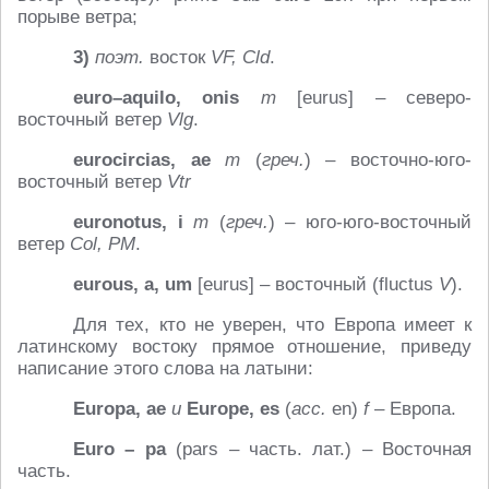
порыве ветра;
3)
поэт
.
восток
VF, Cld
.
euro–
aquilo,
onis
m
[eurus] – северо-
восточный ветер
Vlg
.
eurocircias, ae
m
(
греч.
) – восточно-юго-
восточный ветер
Vtr
euronotus, i
m
(
греч.
) – юго-юго-восточный
ветер
Col, PM
.
eurous, a, um
[eurus] – восточный (fluctus
V
).
Для тех, кто не уверен, что Европа имеет к
латинскому востоку прямое отношение, приведу
написание этого слова на латыни:
Europa, ae
и
Europe
, es
(
acc.
en)
f
– Европа.
Euro –
pa
(pars – часть. лат.) – Восточная
часть.