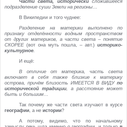
Части света,
исторически
сложившееся
подразделение суши Земли на регионы…
В Википедии и того чуднее:
Разделение на материки выполнено по
признаку отделённости водным пространством
от других материков, а части света – понятие
СКОРЕЕ
(вот она муть пошла, – авт.)
историко-
культурное
.
И ещё:
В отличие от материка, часть света
включает в себя также близкие к материку
острова, причём близость ИМЕЕТСЯ В ВИДУ
по
исторической традиции
, а расстояние может
быть и большим…
Так почему же части света изучают в курсе
географии
, а не
истории
?
А потому, видимо, что по начальному
замыслу речь шла именно о географии, и только
в