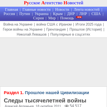
Ру
сское
А
гентство
Н
овостей
Главная
Главные новости
Новости
Лента новостей
|
|
|
|
Россия
Путин
Украина
Крым
ДНР
ЛНР
США
|
|
|
|
|
|
|
Сирия
Мир
Помощь
|
|
Война на Украине
|
война США с Ираном
|
Итоги 2025 года
|
Герои войны на Украине
|
Гренландия
|
Прошлое (История)
|
Николай Левашов
|
Популярные в соцсетях
Раздел 1.
Прошлое нашей Цивилизации
Следы тысячелетней войны
54 517
Алексей Артемьев
, 18 октября 2011