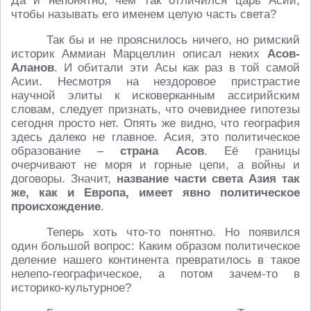
Да и непонятно, чем так отличился царь Асий,
чтобы называть его именем целую часть света?
Так бы и не прояснилось ничего, но римский
историк Аммиан Марцеллин описал неких
Асов-
Аланов
. И обитали эти Асы как раз в той самой
Асии. Несмотря на нездоровое пристрастие
научной элиты к исковерканным ассирийским
словам, следует признать, что очевиднее гипотезы
сегодня просто нет. Опять же видно, что география
здесь далеко не главное. Асия, это политическое
образование –
страна Асов
. Её границы
очерчивают не моря и горные цепи, а войны и
договоры. Значит,
название части света Азия так
же, как и Европа, имеет явно политическое
происхождение
.
Теперь хоть что-то понятно. Но появился
один большой вопрос: Каким образом политическое
деление нашего континента превратилось в такое
нелепо-географическое, а потом зачем-то в
историко-культурное?