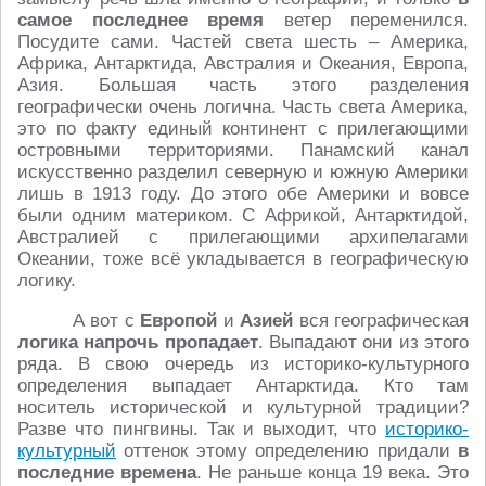
самое последнее время
ветер переменился.
Посудите сами. Частей света шесть – Америка,
Африка, Антарктида, Австралия и Океания, Европа,
Азия. Большая часть этого разделения
географически очень логична. Часть света Америка,
это по факту единый континент с прилегающими
островными территориями. Панамский канал
искусственно разделил северную и южную Америки
лишь в 1913 году. До этого обе Америки и вовсе
были одним материком. С Африкой, Антарктидой,
Австралией с прилегающими архипелагами
Океании, тоже всё укладывается в географическую
логику.
А вот с
Европой
и
Азией
вся географическая
логика напрочь пропадает
. Выпадают они из этого
ряда. В свою очередь из историко-культурного
определения выпадает Антарктида. Кто там
носитель исторической и культурной традиции?
Разве что пингвины. Так и выходит, что
историко-
культурный
оттенок этому определению придали
в
последние времена
. Не раньше конца 19 века. Это