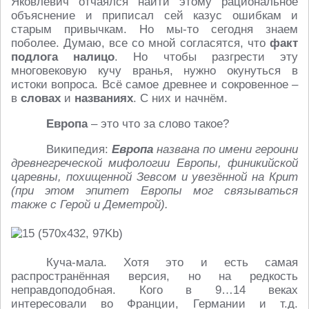
Яковлевич отчаялся найти этому рациональное
объяснение и приписал сей казус ошибкам и
старым привычкам. Но мы-то сегодня знаем
поболее. Думаю, все со мной согласятся, что
факт
подлога налицо
. Но чтобы разгрести эту
многовековую кучу вранья, нужно окунуться в
истоки вопроса. Всё самое древнее и сокровенное –
в
словах
и
названиях
. С них и начнём.
Европа
– это что за слово такое?
Википедия:
Европа
названа по имени героини
древнегреческой мифологии Европы, финикийской
царевны, похищенной Зевсом и увезённой на Крит
(при этом эпитет Европы мог связываться
также с Герой и Деметрой).
Куча-мала. Хотя это и есть самая
распространённая версия, но на редкость
неправдоподобная. Кого в 9…14 веках
интересовали во Франции, Германии и т.д.