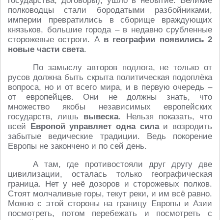
государства, договоры), ушло в небытиё. Великие
полководцы стали бородатыми разбойниками,
империи превратились в сборище враждующих
князьков, большие города – в недавно срубленные
сторожевые остроги. А
в географии появились 2
новые части света
.
По замыслу авторов подлога, не только от
русов должна быть скрыта политическая подоплёка
вопроса, но и от всего мира, и в первую очередь –
от европейцев. Они не должны знать, что
множество якобы независимых европейских
государств, лишь
вывеска
. Нельзя показать, что
всей
Европой управляет одна сила
и возродить
забытые ведические традиции. Ведь покорение
Европы не закончено и по сей день.
А там, где противостояли друг другу две
цивилизации, осталась только географическая
граница. Нет у неё дозоров и сторожевых полков.
Стоят молчаливые горы, текут реки, и им всё равно.
Можно с этой стороны на границу Европы и Азии
посмотреть, потом перебежать и посмотреть с