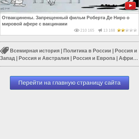
Отвакцинены. Запрещенный фильм Роберта Де Ниро о
мировой афере с вакцинами
210 165
13 168
Всемирная история
|
Политика в России
|
Россия и
Запад
|
Россия и Австралия
|
Россия и Европа
|
Африка
и Россия
|
Россия и Евразия
Перейти на главную страницу сайта