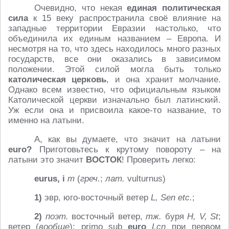
Очевидно, что некая
единая политическая
сила
к 15 веку распространила своё влияние на
западные территории Евразии настолько, что
объединила их единым названием – Европа. И
несмотря на то, что здесь находилось много разных
государств, все они оказались в зависимом
положении. Этой силой могла быть только
католическая церковь
, и она хранит молчание.
Однако всем известно, что официальным языком
Католической церкви изначально был латинский.
Уж если она и присвоила какое-то название, то
именно на латыни.
А, как вы думаете, что значит на латыни
euro?
Приготовьтесь к крутому повороту – на
латыни это значит
ВОСТОК
! Проверить легко:
eurus, i
m
(
греч
.
;
лат
.
vulturnus)
1)
эвр, юго-восточный ветер
L, Sen etc.
;
2)
поэт.
восточный ветер,
тж.
буря
H, V, St
;
ветер (
вообще
): primo sub
euro
Lcn
при первом