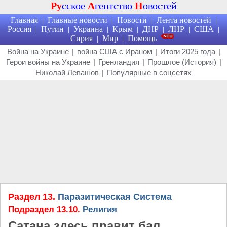
Ру
сское
А
гентство
Н
овостей
Главная
Главные новости
Новости
Лента новостей
|
|
|
|
Россия
Путин
Украина
Крым
ДНР
ЛНР
США
|
|
|
|
|
|
|
Сирия
Мир
Помощь
|
|
Война на Украине
|
война США с Ираном
|
Итоги 2025 года
|
Герои войны на Украине
|
Гренландия
|
Прошлое (История)
|
Николай Левашов
|
Популярные в соцсетях
Раздел 13.
Паразитическая Система
Подраздел 13.10.
Религия
Сатана здесь правит бал