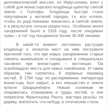
дипломатической миссии, из Иерусалима, взял с
собой для монастырского кладбища щепотку святой
земли с Голгофы. Кладбище быстро стало
популярным у жителей городка, т.к. все хотели,
чтобы их родственники покоились в святой земле,
и в результате сильно разрослось. Особенно много
захоронений было в 1318 году, после эпидемии
чумы – в тот год похоронили более 30 000 человек.
В какой-то момент постоянно растущее
кладбище и нехватка мест на нём послужило
причиной того, что при новых захоронениях старые
скелеты выкапывали и складывали в специальных
часовнях при монастырях – костницах. Так
освобождали места для новых покойников. И таким
образом, там скопилось 6 огромных пирамид
костей. В 1784 году по распоряжению императора
монастырь был закрыт, а его имущество и земли
купили Шварценберги. Новым хозяевам не
понравилась планировка и груды костей, и они
попросили Франтишека Ринта, мастера резьбы по
дереву, воплотить что-нибудь в готическом стиле.