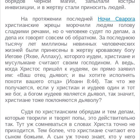
обрядов чёрной магии, запылали костры
инквизиции, и в жертву стали приносить людей.
На протяжении последней
Ночи Сварога
христианские жрецы морочили людям голову
сладкими речами, но о человеке судят по делам, а
дела их говорят совсем об обратном. За последнюю
тысячу лет миллионы невинных человеческих
жизней были принесены в жертву кровавому богу
Иегове (Яхве, Аллаху), которого иудеи, христиане и
мусульмане считают своим господином. А ведь,
когда Христос пришёл к иудеям, он прямо заявил
им: «Ваш отец дьявол; и вы хотите исполнять
похоти вашего отца» (Иоанн 8:44). Так что же
получается, если у христиан и иудеев один и тот
же бог, а богом иудеев является дьявол, так значит,
христиане тоже поклоняются дьяволу?
Судя по христианским обрядам и тем делам,
которые творили и творят попы, это действительно
так. Тут уж сомневаться в словах Христа точно не
приходится. Тем более, что христиане считают его
сыном божьим. А сын уж точно знает, кто у него