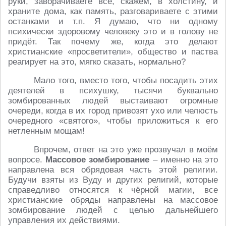
руки, заворачиваете всё, скажем, в холстину, и
храните дома, как память, разговариваете с этими
останками и т.п. Я думаю, что ни одному
психически здоровому человеку это и в голову не
придёт. Так почему же, когда это делают
христианские «просветители», общество и паства
реагирует на это, мягко сказать, нормально?
Мало того, вместо того, чтобы посадить этих
деятелей в психушку, тысячи буквально
зомбированных людей выстаивают огромные
очереди, когда в их город привозят ухо или челюсть
очередного «святого», чтобы приложиться к его
нетленным мощам!
Впрочем, ответ на это уже прозвучал в моём
вопросе.
Массовое зомбирование
– именно на это
направлена вся обрядовая часть этой религии.
Будучи взяты из Вуду и других религий, которые
справедливо относятся к чёрной магии, все
христианские обряды направлены на массовое
зомбирование людей с целью дальнейшего
управления их действиями.