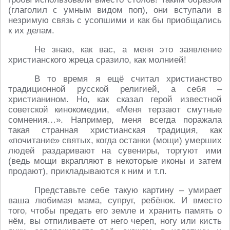
(глаголил с умным видом поп), они вступали в
незримую связь с усопшими и как бы приобщались
к их делам.
Не знаю, как вас, а меня это заявление
христианского жреца сразило, как молнией!
В то время я ещё считал христианство
традиционной русской религией, а себя –
христианином. Но, как сказал герой известной
советской кинокомедии, «Меня терзают смутные
сомнения…». Например, меня всегда поражала
такая странная христианская традиция, как
«почитание» святых, когда останки (мощи) умерших
людей раздаривают на сувениры, торгуют ими
(ведь мощи вкрапляют в некоторые иконы и затем
продают), прикладываются к ним и т.п.
Представьте себе такую картину – умирает
ваша любимая мама, супруг, ребёнок. И вместо
того, чтобы предать его земле и хранить память о
нём, вы отпиливаете от него череп, ногу или кисть