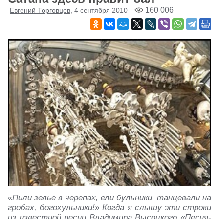
160 006
Евгений Торговцев
, 4 сентября 2010
«Пили зелье в черепах, ели бульники, танцевали на
гробах, богохульники!» Когда я слышу эти строки
из известной песни Владимира Высоцкого «Песня-