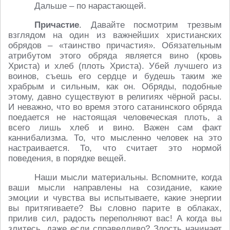
Дальше – по нарастающей.
Причастие
. Давайте посмотрим трезвым
взглядом на один из важнейших христианских
обрядов – «таинство причастия». Обязательным
атрибутом этого обряда является вино (кровь
Христа) и хлеб (плоть Христа). Убей лучшего из
воинов, съешь его сердце и будешь таким же
храбрым и сильным, как он. Обряды, подобные
этому, давно существуют в религиях чёрной расы.
И неважно, что во время этого сатанинского обряда
поедается не настоящая человеческая плоть, а
всего лишь хлеб и вино. Важен сам факт
каннибализма. То, что мысленно человек на это
настраивается. То, что считает это нормой
поведения, в порядке вещей.
Наши мысли материальны. Вспомните, когда
ваши мысли направлены на созидание, какие
эмоции и чувства вы испытываете, какие энергии
вы притягиваете? Вы словно парите в облаках,
прилив сил, радость переполняют вас! А когда вы
злитесь, даже если справедливо? Злость начинает