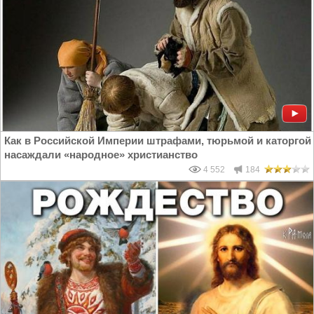
Как в Российской Империи штрафами, тюрьмой и каторгой
насаждали «народное» христианство
4 552
184