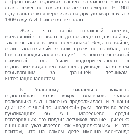
о фронтовых подвигах нашего отважного земляка
стало известно только после его смерти. В 1966
году наша семья переехала на другую квартиру, а в
1969 году А.И. Грисенко не стало.
Жаль, что такой отважный лётчик,
воевавший с первого и до последнего дня войны,
так и остался в чине полковника! Ведь на войне,
если талантливый лётчик сразу не погибал, он
быстро продвигался по службе. Вероятно, основной
причиной этого были подозрительность и
недоверие тогдашнего высшего руководства ко всем
побывавшим за границей лётчикам-
интернационалистам.
К большому сожалению, какая-то
недостойная возня вокруг воинского звания
полковника А.И. Грисенко продолжилась и в наши
дни! Так, с чьей-то «нелёгкой» руки, почти во всех
публикациях об А.П. Маресьеве, среди
повторивших его подвиг лётчиков звание Грисенко
ошибочно указывается как «подполковник». И это
притом, что на самом деле именно Александр