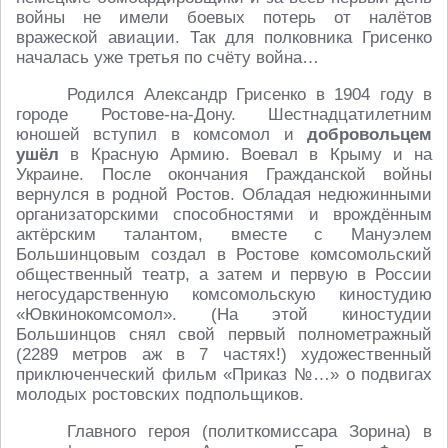
войны не имели боевых потерь от налётов
вражеской авиации. Так для полковника Грисенко
началась уже третья по счёту война…
Родился Александр Грисенко в 1904 году в
городе Ростове-на-Дону. Шестнадцатилетним
юношей вступил в комсомол и
добровольцем
ушёл
в Красную Армию. Воевал в Крыму и на
Украине. После окончания Гражданской войны
вернулся в родной Ростов. Обладая недюжинными
организаторскими способностями и врождённым
актёрским талантом, вместе с Мануэлем
Большинцовым создал в Ростове комсомольский
общественный театр, а затем и первую в России
негосударственную комсомольскую киностудию
«Ювкинокомсомол». (На этой киностудии
Большинцов снял свой первый полнометражный
(2289 метров аж в 7 частях!) художественный
приключенческий фильм «Приказ №…» о подвигах
молодых ростовских подпольщиков.
Главного героя (политкомиссара Зорина) в