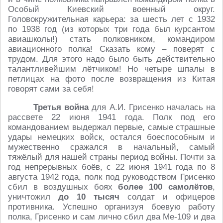
Особый Киевский военный округ.
Головокружительная карьера: за шесть лет с 1932
по 1938 год (из которых три года был курсантом
авиашколы!) стать полковником, командиром
авиационного полка! Сказать кому – поверят с
трудом. Для этого надо было быть действительно
талантливейшим лётчиком! Но четыре шпалы в
петлицах на фото после возвращения из Китая
говорят сами за себя!
Третья война
для А.И. Грисенко началась на
рассвете 22 июня 1941 года. Полк под его
командованием выдержал первые, самые страшные
удары немецких войск, остался боеспособным и
мужественно сражался в начальный, самый
тяжёлый для нашей страны период войны. Почти за
год непрерывных боёв, с 22 июня 1941 года по 8
августа 1942 года, полк под руководством Грисенко
сбил в воздушных боях
более 100 самолётов
,
уничтожил
до 10 тысяч
солдат и офицеров
противника. Успешно организуя боевую работу
полка, Грисенко и сам лично сбил два Ме-109 и два