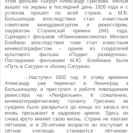
этом фильме сыграл Александр Грисенко. Фильм
вышел на экраны в последний день 1926 года и с
успехом прошёл по всей стране, а М.В.
Большинцов впоследствии стал известным
советским кинодраматургом и режиссёром,
лауреатом Сталинской премии 1941 года.
Сценарист фильмов «Ювкинокомсомола» Михаил
Блейман впоследствии тоже стал известным
кинематографистом – одним из создателей
культового фильма «Подвиг разведчика».
Последними фильмами М.Ю. Блеймана были
«Путь в Сатурн» и «Конец Сатурна».
…Наступил 1932 год. К этому времени
Александр уже переехал в Ленинград к
Большинцову и приступил к работе помощником
режиссёра на «Ленфильме». К сожалению,
кинематографическому таланту Грисенко не
суждено было раскрыться до конца: из запаса его
вновь призывают в кадровую армию. Здесь он
снова круто меняет свою жизнь. Стране не хватает
лётчиков, и в 29-летнем возрасте он поступает в
лётное училище, становится лётчиком-