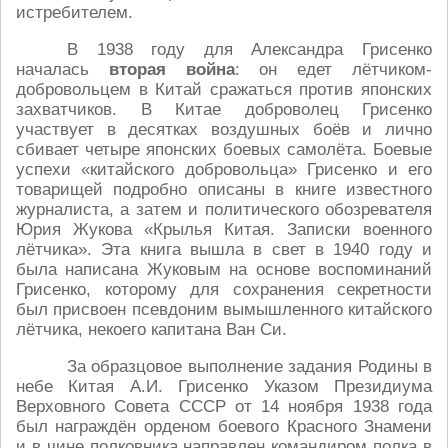
истребителем.
В 1938 году для Александра Грисенко
началась
вторая война
: он едет лётчиком-
добровольцем в Китай сражаться против японских
захватчиков. В Китае доброволец Грисенко
участвует в десятках воздушных боёв и лично
сбивает четыре японских боевых самолёта. Боевые
успехи «китайского добровольца» Грисенко и его
товарищей подробно описаны в книге известного
журналиста, а затем и политического обозревателя
Юрия Жукова «Крылья Китая. Записки военного
лётчика». Эта книга вышла в свет в 1940 году и
была написана Жуковым на основе воспоминаний
Грисенко, которому для сохранения секретности
был присвоен псевдоним вымышленного китайского
лётчика, некоего капитана Ван Си.
За образцовое выполнение задания Родины в
небе Китая А.И. Грисенко Указом Президиума
Верховного Совета СССР от 14 ноября 1938 года
был награждён орденом боевого Красного Знамени
и в чине полковника направлен командиром полка в