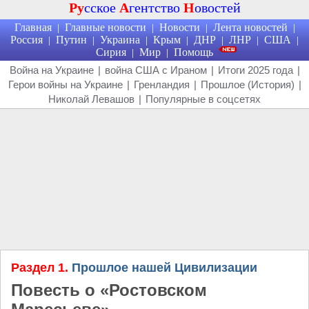
Ру
сское
А
гентство
Н
овостей
Главная
Главные новости
Новости
Лента новостей
|
|
|
|
Россия
Путин
Украина
Крым
ДНР
ЛНР
США
|
|
|
|
|
|
|
Сирия
Мир
Помощь
|
|
Война на Украине
|
война США с Ираном
|
Итоги 2025 года
|
Герои войны на Украине
|
Гренландия
|
Прошлое (История)
|
Николай Левашов
|
Популярные в соцсетях
Раздел 1.
Прошлое нашей Цивилизации
Повесть о «Ростовском