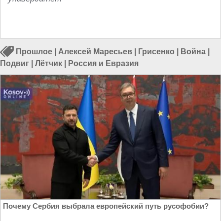
Прошлое
|
Алексей Маресьев
|
Грисенко
|
Война
|
Подвиг
|
Лётчик
|
Россия и Евразия
Почему Сербия выбрала европейский путь русофобии?