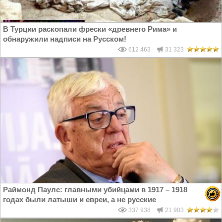
В Турции раскопали фрески «древнего Рима» и
обнаружили надписи на Русском!
612 463
31 323
Раймонд Паулс: главными убийцами в 1917 – 1918
годах были латыши и евреи, а не русские
337 938
21 903