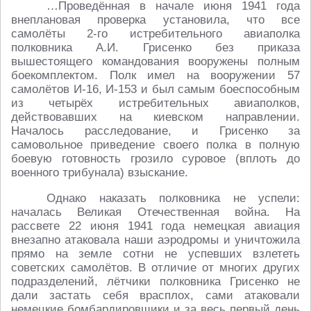
…Проведённая в начале июня 1941 года
внеплановая проверка установила, что все
самолёты 2-го истребительного авиаполка
полковника А.И. Грисенко без приказа
вышестоящего командования вооружены полным
боекомплектом. Полк имел на вооружении 57
самолётов И-16, И-153 и был самым боеспособным
из четырёх истребительных авиаполков,
действовавших на киевском направлении.
Началось расследование, и Грисенко за
самовольное приведение своего полка в полную
боевую готовность грозило суровое (вплоть до
военного трибунала) взыскание.
Однако наказать полковника не успели:
началась Великая Отечественная война. На
рассвете 22 июня 1941 года немецкая авиация
внезапно атаковала наши аэродромы и уничтожила
прямо на земле сотни не успевших взлететь
советских самолётов. В отличие от многих других
подразделений, лётчики полковника Грисенко не
дали застать себя врасплох, сами атаковали
немецкие бомбардировщики и за весь первый день