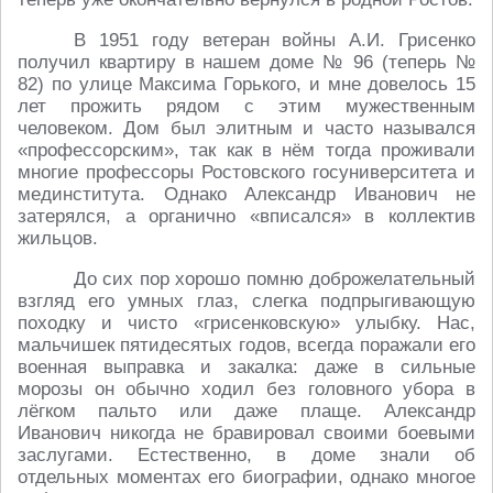
В 1951 году ветеран войны А.И. Грисенко
получил квартиру в нашем доме № 96 (теперь №
82) по улице Максима Горького, и мне довелось 15
лет прожить рядом с этим мужественным
человеком. Дом был элитным и часто назывался
«профессорским», так как в нём тогда проживали
многие профессоры Ростовского госуниверситета и
мединститута. Однако Александр Иванович не
затерялся, а органично «вписался» в коллектив
жильцов.
До сих пор хорошо помню доброжелательный
взгляд его умных глаз, слегка подпрыгивающую
походку и чисто «грисенковскую» улыбку. Нас,
мальчишек пятидесятых годов, всегда поражали его
военная выправка и закалка: даже в сильные
морозы он обычно ходил без головного убора в
лёгком пальто или даже плаще. Александр
Иванович никогда не бравировал своими боевыми
заслугами. Естественно, в доме знали об
отдельных моментах его биографии, однако многое