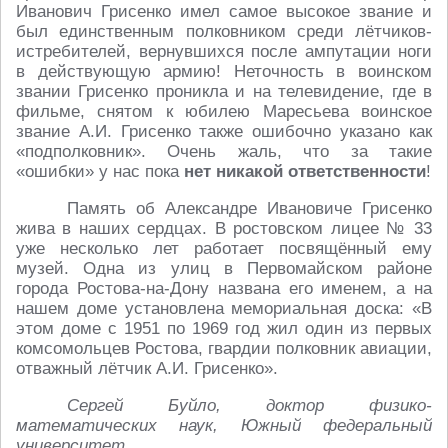
Иванович Грисенко имел самое высокое звание и
был единственным полковником среди лётчиков-
истребителей, вернувшихся после ампутации ноги
в действующую армию! Неточность в воинском
звании Грисенко проникла и на телевидение, где в
фильме, снятом к юбилею Маресьева воинское
звание А.И. Грисенко также ошибочно указано как
«подполковник». Очень жаль, что за такие
«ошибки» у нас пока
нет никакой ответственности
!
Память об Александре Ивановиче Грисенко
жива в наших сердцах. В ростовском лицее № 33
уже несколько лет работает посвящённый ему
музей. Одна из улиц в Первомайском районе
города Ростова-на-Дону названа его именем, а на
нашем доме установлена мемориальная доска: «В
этом доме с 1951 по 1969 год жил один из первых
комсомольцев Ростова, гвардии полковник авиации,
отважный лётчик А.И. Грисенко».
Сергей Буйло, д
октор физико-
математических наук, Южный федеральный
университет