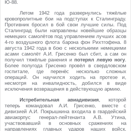
Ю-88.
Летом 1942 года развернулись тяжёлые
кровопролитные бои на подступах к Сталинграду.
Противник бросил в бой свои лучшие силы. Под
Сталинград были направлены новейшие образцы
немецких самолётов под управлением лучших асов
4-го воздушного флота барона фон Рихтгофена. 8
августа 1942 года в бою с несколькими немецкими
асами самолёт А.И. Грисенко был сбит, а сам он
получил тяжёлые ранения и
потерял левую ногу
.
Более полугода Грисенко провёл в свердловском
госпитале, где перенёс несколько сложных
операций. Он научился ходить на протезе и,
несмотря на инвалидность, добился в виде
исключения возвращения в действующую армию.
Истребительная авиадивизия
, которой
теперь командовал А.И. Грисенко, вместе с
дивизией А.И. Покрышкина входила в гвардейский
авиакорпус генерал-лейтенанта А.В. Утина,
участвовавший в основных сражениях на
направлениях главных ударов наших войск.