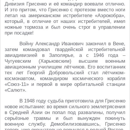
Дивизия Грисенко и её командир воевали отлично.
И это притом, что Грисенко с протезом вместо ноги
летал на американском истребителе «Аэрокобра»,
который, в отличие от наших истребителей, имел
ножные тормоза и был очень строг в управлении
при посадке!
Войну Александр Иванович закончил в Вене,
затем командовал гвардейской истребительной
авиадивизией в Заполярье, а с 1946 года –
Чугуевским (Харьковским) высшим военным
авиационным училищем лётчиков. Его воспитанник
тех лет Георгий Добровольский стал лётчиком-
космонавтом, командиром космического корабля
«Союз-11» и первой в мире орбитальной станции
«Салют».
В 1948 году судьба приготовила для Грисенко
новое испытание: во время сильного землетрясения
в Средней Азии он попал под развалины, получил
серьёзные травмы и был вынужден покинуть
военную службу. Демобилизовавшись, Грисенко
теперь уже окончательно вернулся в родной Ростов.