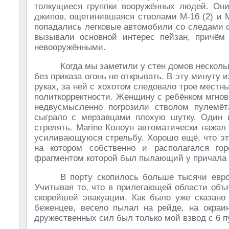
толкущиеся группки вооружённых людей. Они 
джипов, ощетинившаяся стволами М-16 (2) и М
попадались легковые автомобили со следами о
вызывали основной интерес пейзан, причём
невооружёнными.
Когда мы заметили у стен домов нескольк
без приказа огонь не открывать. В эту минуту 
руках, за ней с хохотом следовало трое местны
политкорректности. Женщину с ребёнком мгнов
недвусмысленно погрозили стволом пулемёта
сыграло с мерзавцами плохую шутку. Один и
стрелять. Marine Колоун автоматически нажа
усиливающуюся стрельбу. Хорошо ещё, что эт
на котором собственно и располагался го
фрагментом которой был пылающий у при­чала 
В порту скопилось больше тысячи евро
Учитывая то, что в прилегающей области объ
скорейшей эвакуации. Как было уже сказано 
беженцев, весело пылал на рейде, на окраин
дружественных сил был только мой взвод с 6 пу