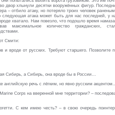
 они попытались выбить ворота грузови­ком. Это им поч
 во двор хлынули десятки воору­жённых фигур. Последн
ра – отбило атаку, но потеряло троих человек раненым
то следующая атака может быть для нас последней, у н
городе хватало. Нам повезло, что подошло время намаза
ав максимальное количество гражданских, ста
д­ствами.
от Смити:
ов и вроде от русских. Требуют старшего. Позволите п
ная Сибирь, а Сибирь, она вроде бы в России…
е английскую речь с лёгким, но явно русским акцен­том
s Marine Corps на вверенной мне территории? – после­дов
 Фогетти. С кем имею честь? – в свою очередь поинтер