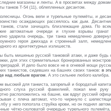
оследние магазины и ленты. А в просветах между домам
ы танков Т-54 (11), облепленных десантом.
олесницы. Огонь вели и турельные пулемёты, и десан
воинство осаждающих рассеялось как дым. Десант­ни
 танков, стали зачищать близлежащие дома. По все
ткие автоматные очереди и глухие взрывы гранат
но ударила очередь, три танка немедленно довер­ну
умного героя джихада и строенный залп, не­медлен
дного из архитектурных излишеств.
бы быть мишенью русской танковой атаки, и даже будь 
жки, для этих стремительных брони­рованных монстров
реградой. И дело было вовсе не в огневой мощи русск
их танки­стов, сидевших на башнях своих танков:
в эт
еде над любым врагом
. А это сильнее любого калибра.
м высокий для танкиста, загорелый и бородатый капи­та
едного слуха русской фамилией, пожал мне руку
ртно расположились на башне, как вдруг русский офиц
срывая с плеча автомат, что-то чиркнуло с ше­лестящ
лбу у него поползла струйка крови, но он поднял автом
енные чётко-скуповатой очередью турельного пулемёта,