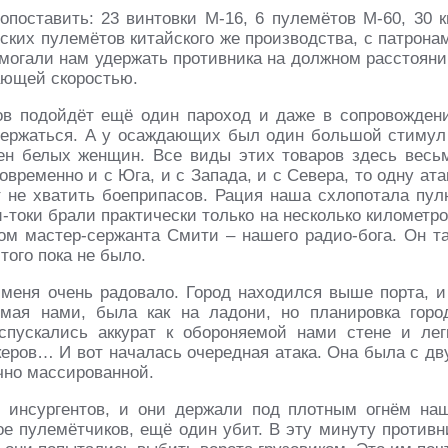
оставить: 23 винтовки М-16, 6 пулемётов М-60, 30 к
ских пулемётов китайского же производства, с патрона
помогали нам удержать противника на должном расстояни
ающей скоростью.
сов подойдёт ещё один пароход и даже в сопровожден
держаться. А у осаждающих был один большой сти­мул
ен белых женщин. Все виды этих товаров здесь весь
временно и с Юга, и с Запада, и с Севера, то одну ата
т не хватить боеприпасов. Рация наша схлопотала пул
и-токи брали практически только на несколько километро
ом мастер-сержанта Смити – нашего радио-бога. Он т
этого пока не было.
 меня очень радовало. Город находился выше порта, и
мая нами, была как на ладони, но планировка го­ро
пускались аккурат к обороняемой нами стене и лег
керов… И вот началась очередная атака. Она была с дв
чно массированной.
 инсургентов, и они держали под плотным огнём на
е пулемётчиков, ещё один убит. В эту минуту про­тивн