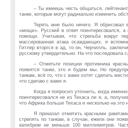
– Ты имеешь честь общаться, лейтенант,
танки, которые могут радикально изменить обста
Терять мне было нечего. Я обрисовал 
«мощи». Русский в ответ поинтересовался, а
помощи. Учитывая, что стрельба вокруг п
массированная атака осаждающих, я вспомни
Гитлер вторгся в ад, то он, Черчилль, заклю
русскому утвердительно. На что последовала 
– Отметьте позиции противника красн
появятся танки, это и будем мы. Но предуп
танкам, всё то, что с вами хотят сделать мест
что сделаю с вами я.
Когда я попросил уточнить, когда именн
поинтересовался не из Техаса ли я, а, получи
что Африка больше Техаса и нисколько на это 
Я приказал отметить красными ракетами
стрелять по танкам, в случае, ежели они появя
калибром не меньше 100 миллиметров. Част