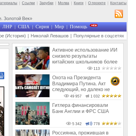
материалы
|
Ссылки
|
Зарубки
|
Молва
|
Книги
|
О проекте
|
Контакты
. Золотой Век»
ЛНР
США
Сирия
Мир
Помощь
|
|
|
|
е (История)
|
Николай Левашов
|
Популярные в соцсетях
Активное использование ИИ
снизило результаты
китайских школьников более
чем на 20%
113
Охота на Президента
Владимира Путина. Акт
следующий, но далеко не
последний
49 957
1 032
Гитлера финансировали
Банк Англии и ФРС США
5 342
778
Россиянка, прожившая в