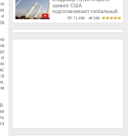
ти
заявил: США
ки
подготавливают глобальный
 и
удар по России
71 498
586
ед
но
на
до
 и
ью
ас
сё
м,
им
й.
ли
ть
из