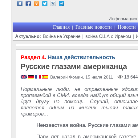
Информационн
Главная
Главные новости
Новости
|
|
Актуально:
Война на Украине
|
война США с Ираном
|
Раздел 4.
Наша действительность
Русские глазами американца
18 644
Валерий Фомин
, 15 июля 2011
Нормальные люди, не отравленные ядови
пропагандой в СМИ, всегда найдут общий язы
друг другу на помощь. Случай, описыва
является одним из многих тысяч таких
примеров...
Неизвестная война. Русские глазами а
Пару лет назад в американской газетке