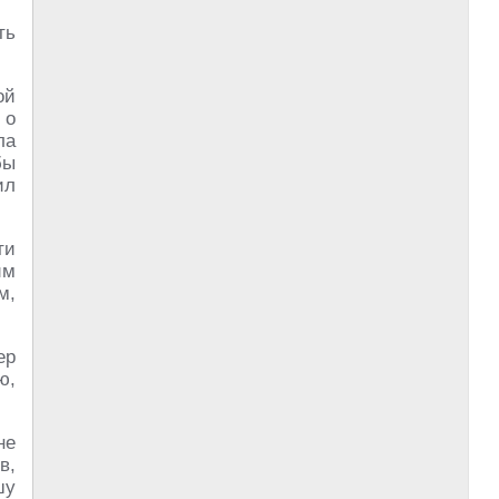
ть
ой
 о
ла
бы
ил
ти
им
м,
ер
ю,
не
в,
шу