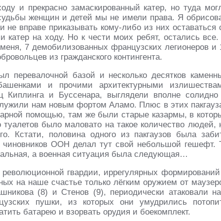
ходу и прекрасно замаскированный катер, но туда мог
судьбы женщин и детей мы не имели права. Я обри­сов
и не вправе приказывать кому-либо из них оставаться 
и катер на ходу. Но к чести моих ребят, остались все.
меня, 7 де­мобилизованных французских легионеров и 
­ровольцев из гражданского контингента.
ыл перевалочной базой и несколько десятков каменн
 башенками и прочими архитектурными излишества
ц Киплинга и Буссенара, выглядели вполне солидно
ослужили нам новым фортом Аламо. Плюс в этих пакгауз
арной помощью, там же были старые казармы, в котор
о туалетов было маловато на такое количество людей, 
о. Кстати, половина одного из пакгаузов была за­би
з чиновников ООН делал тут свой небольшой гешефт. 
мальная, а военная ситуация была сле­дующая…
з революционной гвардии, иррегулярных формирований
нных на наше счастье только лёгким оружием от маузер
шникова (8) и Стенов (9), периодически ата­ковали н
узских пушки, из которых они умудрились потопи
тить батарею и взорвать орудия и бое­комплект.