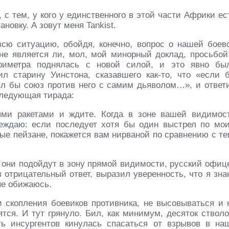
 с тем, у кого у единственного в этой части Африки ес
новку. А зовут меня Tankist.
всю ситуацию, обойдя, конечно, вопрос о нашей боев
 не является ли, мол, мой минорный доклад, просьбой
ериметра поднялась с новой силой, и это явно бы
л старину Уинстона, сказавшего как-то, что «если 
чил бы союз против него с самим дьяволом…», и ответ
следующая тирада:
ыми ракетами и ждите. Когда в зоне вашей видимос
реждаю: если последует хотя бы один выстрел по мо
ные пейзане, покажется вам нирваной по срав­нению с те
о они подойдут в зону прямой видимости, русский офи­ц
в отрицательный ответ, выразил уверенность, что я зна
не обижаюсь.
 скопления боевиков противника, не высовываться и 
тся. И тут грянуло. Бил, как минимум, десяток ство­ло
ь инсургентов кинулась спасаться от взрывов в на