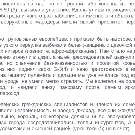
косились на нас, но не трогали, ибо колонна из пя
-60 (3), вызывала уважение. Вдоль улицы пе­риодичес
бстрела и явного разграбления, но именно эти объекты
 вооружённые мародёры имели явный приоритет пер
о трупов явных европейцев, я приказал быть наготове, 
из узкого переулка выбежала белая женщина с девочкой 
х нигеров (извините, афро-африкан­цев). Нам стало не 
енно втянули в джип, а на её преследователей цыкнули
, но опьянение без­наказанностью и пролитой кров
з них поднял свою G-3(4) и явно приготовился в н
л на гашетку пулемёта и дальше мы уже мчались под в
и уроды не умели метко стрелять. Мы взлетели на хол
­род, и увидели внизу панораму порта, самым ярк
пароход.
пейских гражданских специалистов и членов их семе
явили независимость и заодно джихад, все они жаж­да
выше, корабль, на котором должны были эва­куирова
ах города сосредотачивались толпы инсур­гентов, а 
лемётами и скисшей рацией (уоки-токи (5) не в счёт).