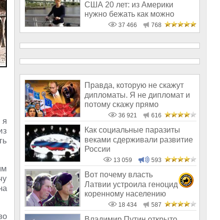
США 20 лет: из Америки
нужно бежать как можно
скорее
37 466
768
Правда, которую не скажут
дипломаты. Я не дипломат и
потому скажу прямо
36 921
616
 я
Как социальные паразиты
из
веками сдерживали развитие
ть
России
13 059
593
ям
Вот почему власть
чу
Латвии устроила геноцид
на
коренному населению
18 434
587
во
Владимир Путин открыто