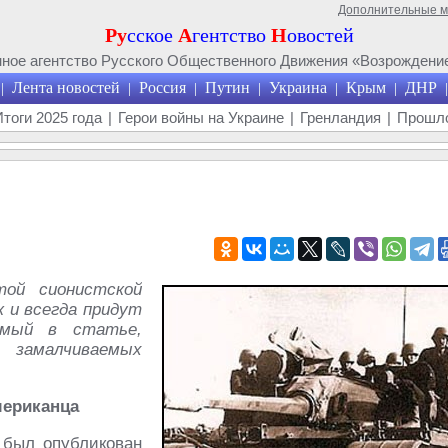
Дополнительные 
Ру
сское
А
гентство
Н
овостей
ое агентство Русского Общественного Движения «Возрождение
Лента новостей
Россия
Путин
Украина
Крым
ДНР
|
|
|
|
|
|
|
Итоги 2025 года
|
Герои войны на Украине
|
Гренландия
|
Прошло
той сионистской
к и всегда придут
емый в статье,
 замалчиваемых
мериканца
 был опубликован