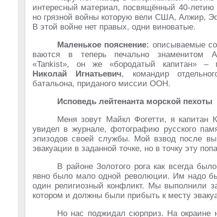
интересный материал, посвящённый 40-летию 
но грязной войны которую вели США, Алжир, 
В этой войне нет правых, одни виноватые.
Маленькое пояснение:
описываемые со
ваются в теперь печально знаменитом А
«Tankist», он же «бородатый капитан» 
Николай Игнатьевич
, командир отдельног
батальона, приданого миссии ООН.
Исповедь лейтенанта морской пехоты
Меня зовут Майкл Фогетти, я капитан 
увидел в журнале, фотографию русского памя
эпизодов своей службы. Мой взвод после вы
эвакуации в заданной точке, но в точку эту поп
В районе Золотого рога как всегда был
явно было мало одной революции. Им надо бы
один религиозный конфликт. Мы выполнили за
котором и должны были прибыть к месту эваку
Но нас поджидал сюрприз. На окраине н