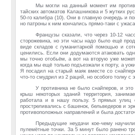
Мы могли на данный момент им противоп
тайских автоматов Калашникова и 5 жутких рус
50-го калибра (10). Они в главную очередь и 
но патроны к ним кончались прямо-таки с ужас
Французы сказали, что через 10-12 ча
сторожевика, но эти часы надо было ещё про
виде складов с гуманитарной помощью и сот
ценились. Если они додумаются атаковать одно
мы точно отобьём, а вот на вторую уже може
когда мы ещё только подъезжали к порту, а уок
Я посадил на старый маяк вместе со снайпер
что-то смудрил из 2 раций, но особого толку с 
У противника не было снайперов, и это
крыш некоторых зданий территория, занимае
работала и в нашу пользу. 5 прямых улиц с
простреливались с башенок, бельведеров и эр
противоположных направлений и была достато
Предыдущие неудачи кое-чему научили
пулемётные точки. За 5 минут было ранено тро