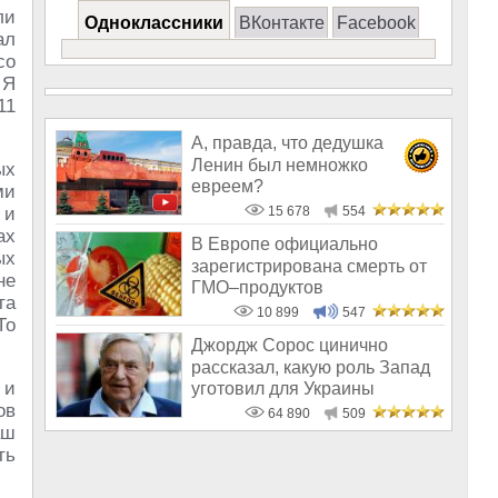
ли
Одноклассники
ВКонтакте
Facebook
ал
со
 Я
11
А, правда, что дедушка
Ленин был немножко
ых
евреем?
ми
 и
15 678
554
ах
В Европе официально
ых
зарегистрирована смерть от
не
ГМО–продуктов
та
10 899
547
То
Джордж Сорос цинично
рассказал, какую роль Запад
 и
уготовил для Украины
ов
64 890
509
аш
ть