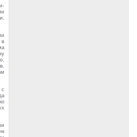
и­
ми
и,
ии
 в
ма
ку
ю,
в.
ам
 с
да
ко
ух
ши
ик