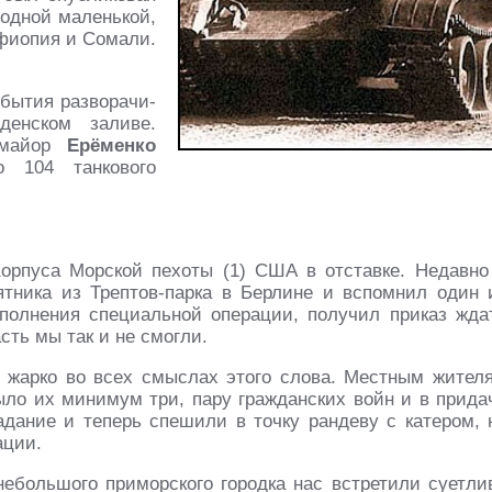
одной маленькой,
Эфиопия и Сомали.
бытия разворачи­
денском заливе.
– майор
Ерёменко
о 104 танкового
Корпуса Морской пехоты (1) США в отставке. Недавно
тника из Трептов-парка в Берлине и вспомнил один 
полнения специальной операции, получил приказ жда
асть мы так и не смогли.
о жарко во всех смыслах этого слова. Местным жител
ло их минимум три, пару гражданских войн и в прида
дание и теперь спешили в точку рандеву с катером, 
ации.
ебольшого приморского городка нас встретили суетли