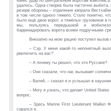
нанес удар по центральным воротам комплекса:
удалось. Одна створка была частично выбита,
резерв обороны – отделение капрала Вестхайме
в том числе одного тяжело. Стало понятно, ч
было ещё двое ворот, а тяжёлых грузовиков в 
мы, пользуясь передышкой и мобилизов
баррикадировать ворота всеми подручными сре
Внезапно на мою рацию поступил вызов 
– Сэр. У меня какой-то непонятный выз
реключить на вас?
– А почему ты решил, что это Русские?
– Они сказали, что нас вызывает солнеч
– Валяй, – сказал я и услышал в наушник
– Могу я узнать, что делает United State
вопрос.
– Здесь Marine First Lieutenant Майкл
совался я.