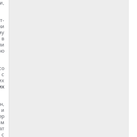
и,
т­
ки
му
 в
ли
но
со
 с
их
их
н,
 и
ер
им
ат
 с