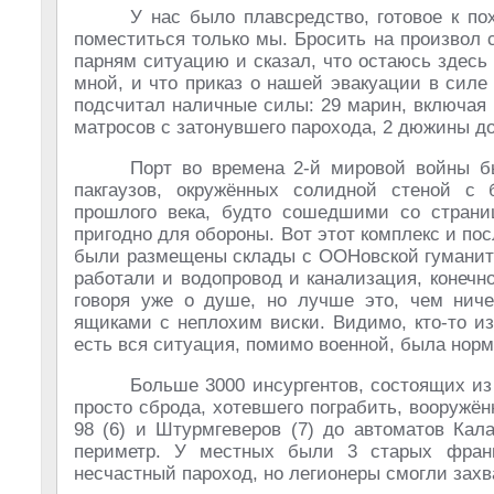
У нас было плавсредство, готовое к по
поместиться только мы. Бросить на произвол 
парням ситуацию и сказал, что остаюсь здесь 
мной, и что приказ о нашей эвакуации в силе 
подсчитал наличные силы: 29 марин, включая 
матросов с затонувшего парохода, 2 дюжины доб
Порт во времена 2-й мировой войны б
пакгаузов, окружённых солидной стеной с
прошлого века, будто сошедшими со страни
пригодно для обороны. Вот этот комплекс и п
были разме­щены склады с ООНовской гуманит
ра­ботали и водопровод и канализация, конечн
говоря уже о душе, но лучше это, чем ничег
ящиками с неплохим виски. Видимо, кто-то и
есть вся ситуация, помимо военной, была нор
Больше 3000 инсургентов, состоящих и
просто сброда, хотевшего пограбить, вооружё
98 (6) и Штурмгеверов (7) до автоматов Кала
периметр. У местных были 3 старых франц
несчастный пароход, но легионеры смогли захва