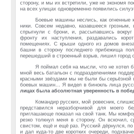
сторону, и мы их встретили, уже не экономя п
на всех улицах одновременно появились силуэт
Боевые машины неслись, как огненные к
ники. Совсем недавно, казавшееся грозным, 
спрыгнули с брони, и, рассыпавшись вокруг
фронту их наступления, раздавались коро
помещениях. С крыши одного из домов внезап
башни в сторону последнего прибежища поло
перешедший в строенный взрыв, лишил город о
Я поймал себя на мысли, что не хотел 
мной весь батальон с подразделениями поддер
красными звёздами мы не были бы серьёзной п
боевых машин… Я видел в бинокль лица русск
лицах была абсолютная уверенность в по­б
Командир русских, мой ровесник, слишко
представился неразборчивой для моего б
приглашающе показал на свой танк. Мы комфо
резко толкнул меня в сторону. Он вскочил, 
свистом, ещё и ещё раз. Русский дёрнулся, по 
и дал куда-то две коротких очереди, подхвач