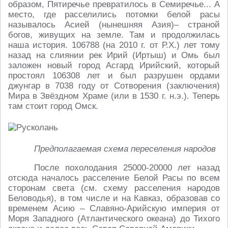
образом, Пятиречье превратилось в Семиречье... А
место, где расселились потомки белой расы
называлось Асией (нынешняя Азия)– страной
богов, живущих на земле. Там и продолжилась
наша история. 106788 (на 2010 г. от Р.Х.) лет тому
назад на слиянии рек Ирий (Иртыш) и Омь был
заложен новый город Асгард Ирийский, который
простоял 106308 лет и был разрушен ордами
джунгар в 7038 году от Сотворения (заключения)
Мира в Звёздном Храме (или в 1530 г. н.э.). Теперь
там стоит город Омск.
Предполагаемая схема переселения народов
После похолодания 25000-20000 лет назад
отсюда началось расселение Белой Расы по всем
сторонам света (см. схему расселения народов
Беловодья), в том числе и на Кавказ, образовав со
временем Асию – Славяно-Арийскую империя от
Моря Западного (Атлантического океана) до Тихого