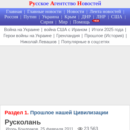
Ру
сское
А
гентство
Н
овостей
Главная
Главные новости
Новости
Лента новостей
|
|
|
|
Россия
Путин
Украина
Крым
ДНР
ЛНР
США
|
|
|
|
|
|
|
Сирия
Мир
Помощь
|
|
Война на Украине
|
война США с Ираном
|
Итоги 2025 года
|
Герои войны на Украине
|
Гренландия
|
Прошлое (История)
|
Николай Левашов
|
Популярные в соцсетях
Раздел 1.
Прошлое нашей Цивилизации
Русколань
23 563
Игорь Кондраков
, 25 февраля 2011