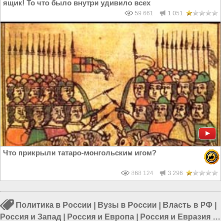
ящик! То что было внутри удивило всех
59 661
1 051
Что прикрыли татаро-монгольским игом?
868 124
3 296
Политика в России
|
Вузы в России
|
Власть в РФ
|
Россия и Запад
|
Россия и Европа
|
Россия и Евразия
|