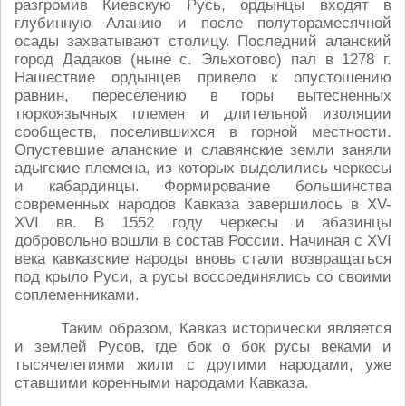
разгромив Киевскую Русь, ордынцы входят в
глубинную Аланию и после полуторамесячной
осады захватывают столицу. Последний аланский
город Дадаков (ныне с. Эльхотово) пал в 1278 г.
Нашествие ордынцев привело к опустошению
равнин, переселению в горы вытесненных
тюркоязычных племен и длительной изоляции
сообществ, поселившихся в горной местности.
Опустевшие аланские и славянские земли заняли
адыгские племена, из которых выделились черкесы
и кабардинцы. Формирование большинства
современных народов Кавказа завершилось в ХV-
ХVI вв. В 1552 году черкесы и абазинцы
добровольно вошли в состав России. Начиная с XVI
века кавказские народы вновь стали возвращаться
под крыло Руси, а русы воссоединялись со своими
соплеменниками.
Таким образом, Кавказ исторически является
и землей Русов, где бок о бок русы веками и
тысячелетиями жили с другими народами, уже
ставшими коренными народами Кавказа.