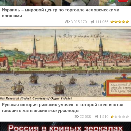
Израиль – мировой центр по торговле человеческими
органами
3 015 170
111 055
Русская история рижских улочек, о которой стесняются
говорить латышские экскурсоводы
22 638
1 510