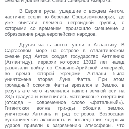
океана и далее весь Север Северной Америки.
В Европе русы, ушедшие с вождем Антом,
частично осели по берегам Средиземноморья, где
уже обитали племена негроидной группы, с
которыми со временем произошло смешение и
образование ряда европейских народов.
Другая часть антов, ушли в Атлантику. В
Саргасовом море на острове в Атлантическом
океане род Антов создал государство Антланию
(Атлантиду), иерархи которого 13019 лет назад
развязали войну со Славяно-Арийской империей,
во время которой жрецами Антлани была
уничтожена вторая Луна Фатта. При этом
громадный осколок Фатты врезался в Землю, в
результате чего изменился наклон земной оси на
23,5 градуса и изменились материковые очертания
(отсюда – современное слово «фатальный»).
Гигантская волна трижды обошла землю,
уничтожив Антлань и ряд островов. Возросшая
вулканическая активность и последствия ядерных
ударов привели к загрязнению атмосферы, что