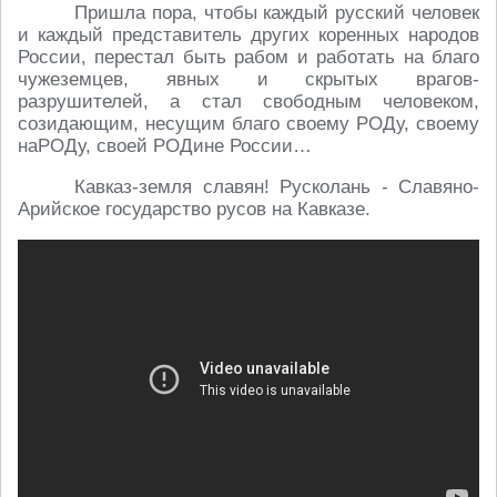
Пришла пора, чтобы каждый русский человек
и каждый представитель других коренных народов
России, перестал быть рабом и работать на благо
чужеземцев, явных и скрытых врагов-
разрушителей, а стал свободным человеком,
созидающим, несущим благо своему РОДу, своему
наРОДу, своей РОДине России…
Кавказ-земля славян! Русколань - Славяно-
Арийское государство русов на Кавказе.