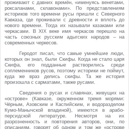
проживают с давних времён, «именуясь венетами,
роксаланами, склавонами». По представлениям
историков того времени русы пришли с Северного
Кавказа, где проживали с древности и вплоть до
нового времени. Тогда их называли казаками или
черкасами. В XIX веке имя черкасов перешло на
часть союзных русским адыгских народов – на
современных черкесов.
Геродот писал, что самые умнейшие люди,
которых он знал, были Скифы. Когда не стало царя
Скифа, его подданные растворились среди
соплеменников русов, поэтому историки не поймут,
куда же враз делись скифы. Та же история
произошла с сарматами, также русами.
Сведения о русах и славянах, живущих на
«острове» (Кавказе, окруженном тремя морями:
Чёрным, Азовским и Каспийским, и водоразделом
Кумо-Манычской впадиной), имеются в арабо-
персидской литературе. Несмотря на их
разрозненность и повторения авторов, они, по
описаниям, говорят об одном и том же «острове