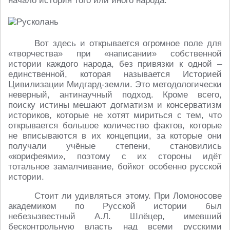
начало история того или иного народа.
Вот здесь и открывается огромное поле для
«творчества» при «написании» собственной
истории каждого народа, без привязки к одной –
единственной, которая называется Историей
Цивилизации Мидгард-земли. Это методологически
неверный, антинаучный подход. Кроме всего,
поиску истины мешают догматизм и консерватизм
историков, которые не хотят мириться с тем, что
открывается большое количество фактов, которые
не вписываются в их концепции, за которые они
получали учёные степени, становились
«корифеями», поэтому с их стороны идёт
тотальное замалчивание, бойкот особенно русской
истории.
Стоит ли удивляться этому. При Ломоносове
академиком по Русской истории был
небезызвестный А.Л. Шлёцер, имевший
бесконтрольную власть над всеми русскими