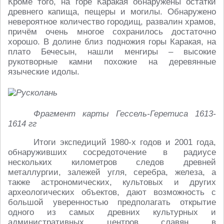
Кроме того, на горе Каракая обнаружены остатки
древнего капища, пещеры и могилы. Обнаружено
невероятное количество городищ, развалин храмов,
причём очень многое сохранилось достаточно
хорошо. В долине близ подножия горы Каракая, на
плато Бечесын, нашли менгиры – высокие
рукотворные камни похожие на деревянные
языческие идолы.
Фрагмент карты Гессель-Геретиса 1613-
1614
гг
Итоги экспедиций 1980-х годов и 2001 года,
обнаруживших сосредоточение в радиусе
нескольких километров следов древней
металлургии, залежей угля, серебра, железа, а
также астрономических, культовых и других
археологических объектов, дают возможность с
большой уверенностью предполагать открытие
одного из самых древних культурных и
административных центров славян в