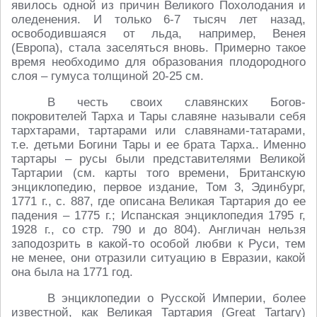
явилось одной из причин Великого Похолодания и
оледенения. И только 6-7 тысяч лет назад,
освободившаяся от льда, например, Венея
(Европа), стала заселяться вновь. Примерно такое
время необходимо для образования плодородного
слоя – гумуса толщиной 20-25 см.
В честь своих славянских Богов-
покровителей Тарха и Тары славяне называли себя
тархтарами, тартарами или славянами-татарами,
т.е. детьми Богини Тары и ее брата Тарха.. Именно
тартары – русы были представителями Великой
Тартарии (см. карты того времени, Британскую
энциклопедию, первое издание, Том 3, Эдинбург,
1771 г., с. 887, где описана Великая Тартария до ее
падения – 1775 г.; Испанская энциклопедия 1795 г,
1928 г., со стр. 790 и до 804). Англичан нельзя
заподозрить в какой-то особой любви к Руси, тем
не менее, они отразили ситуацию в Евразии, какой
она была на 1771 год.
В энциклопедии о Русской Империи, более
известной, как Великая Тартария (Great Tartary)