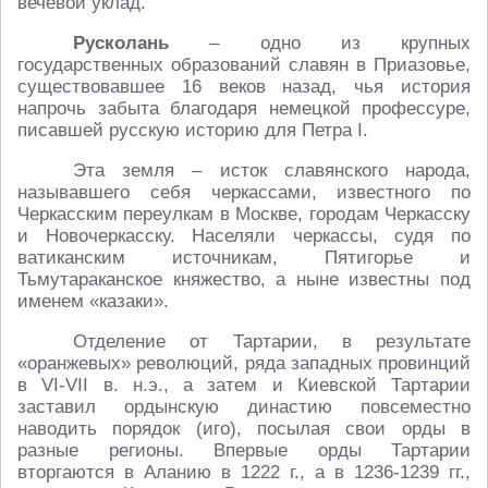
вечевой уклад.
Русколань
– одно из крупных
государственных образований славян в Приазовье,
существовавшее 16 веков назад, чья история
напрочь забыта благодаря немецкой профессуре,
писавшей русскую историю для Петра I.
Эта земля – исток славянского народа,
называвшего себя черкассами, известного по
Черкасским переулкам в Москве, городам Черкасску
и Новочеркасску. Населяли черкассы, судя по
ватиканским источникам, Пятигорье и
Тьмутараканское княжество, а ныне известны под
именем «казаки».
Отделение от Тартарии, в результате
«оранжевых» революций, ряда западных провинций
в VI-VII в. н.э., а затем и Киевской Тартарии
заставил ордынскую династию повсеместно
наводить порядок (иго), посылая свои орды в
разные регионы. Впервые орды Тартарии
вторгаются в Аланию в 1222 г., а в 1236-1239 гг.,