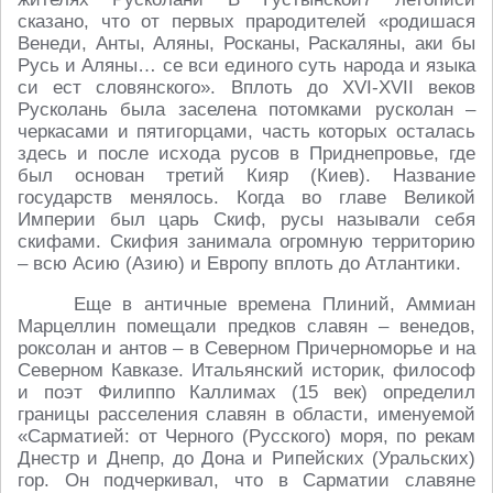
сказано, что от первых прародителей «родишася
Венеди, Анты, Аляны, Росканы, Раскаляны, аки бы
Русь и Аляны… се вси единого суть народа и языка
си ест словянского». Вплоть до XVI-XVII веков
Русколань была заселена потомками русколан –
черкасами и пятигорцами, часть которых осталась
здесь и после исхода русов в Приднепровье, где
был основан третий Кияр (Киев). Название
государств менялось. Когда во главе Великой
Империи был царь Скиф, русы называли себя
скифами. Скифия занимала огромную территорию
– всю Асию (Азию) и Европу вплоть до Атлантики.
Еще в античные времена Плиний, Аммиан
Марцеллин помещали предков славян – венедов,
роксолан и антов – в Северном Причерноморье и на
Северном Кавказе. Итальянский историк, философ
и поэт Филиппо Каллимах (15 век) определил
границы расселения славян в области, именуемой
«Сарматией: от Черного (Русского) моря, по рекам
Днестр и Днепр, до Дона и Рипейских (Уральских)
гор. Он подчеркивал, что в Сарматии славяне