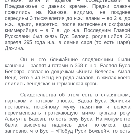
славян, алан и адыгов – соседствовали в
Предкавказье с давних времен. Предки славян
появились на Кавказе, видимо, не позднее
середины 3 тысячелетия до н.э.; аланы – во 2 в. до
н.э., адыги, вероятно, после вытеснения скифами
киммерийцев – в 7 в. до н.э. Последним Главой
Русколани был князь Бус Белояр, родившийся 20
апреля 295 года н.э. в семье саря (то есть царя)
Дажина.
Он и его ближайшие сподвижники были
казнены – распяты готами в 368 г. н.э. Распял Буса
Белояра, согласно дощечкам «Книги Велеса», Амал
Венд. Это был Венд из рода амалов, в жилах коего
слились венедская и германская кровь.
Свидетельства об этом есть в славянском,
нартском и готском эпосах. Вдова Буса Эвлисия
поставила покойному мужу памятник и велела
переименовать протекающую мимо кургана реку
Альтул в Баксан, то есть реку Буса. На монументе
была высечена надпись для потомков, где
записано, что Бус – «Побуд Руси Божьей», то есть