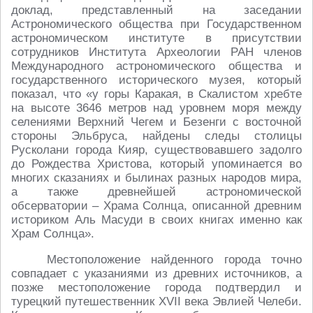
доклад, представленный на заседании
Астрономического общества при Государственном
астрономическом институте в присутствии
сотрудников Института Археологии РАН членов
Международного астрономического общества и
государственного исторического музея, который
показал, что «у горы Каракая, в Скалистом хребте
на высоте 3646 метров над уровнем моря между
селениями Верхний Чегем и Безенги с восточной
стороны Эльбруса, найдены следы столицы
Русколани города Кияр, существовавшего задолго
до Рождества Христова, который упоминается во
многих сказаниях и былинах разных народов мира,
а также древнейшей астрономической
обсерватории – Храма Солнца, описанной древним
историком Аль Масуди в своих книгах именно как
Храм Солнца».
Местоположение найденного города точно
совпадает с указаниями из древних источников, а
позже местоположение города подтвердил и
турецкий путешественник XVII века Эвлией Челеби.