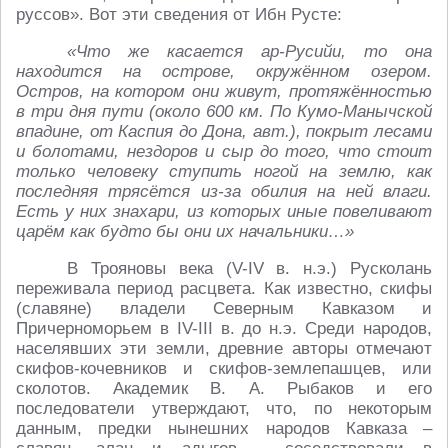
руссов». Вот эти сведения от Ибн Русте:
«Что же касается ар-Русийи, то она
находится на острове, окружённом озером.
Остров, на котором они живут, протяжённостью
в три дня пути (около 600 км. По Кумо-Манычской
впадине, от Каспия до Дона, авт.), покрыт лесами
и болотами, нездоров и сыр до того, что стоит
только человеку ступить ногой на землю, как
последняя трясётся из-за обилия на ней влаги.
Есть у них знахари, из которых иные повеливают
царём как будто бы они их начальники…»
В Трояновы века (V-IV в. н.э.) Русколань
переживала период расцвета. Как известно, скифы
(славяне) владели Северным Кавказом и
Причерноморьем в IV-III в. до н.э. Среди народов,
населявших эти земли, древние авторы отмечают
скифов-кочевников и скифов-землепашцев, или
сколотов. Академик В. А. Рыбаков и его
последователи утверждают, что, по некоторым
данным, предки нынешних народов Кавказа –