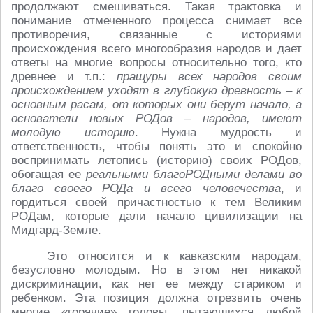
продолжают смешиваться. Такая трактовка и
понимание отмеченного процесса снимает все
противоречия, связанные с историями
происхождения всего многообразия народов и дает
ответы на многие вопросы относительно того, кто
древнее и т.п.:
пращуры всех народов своим
происхождением уходят в глубокую древность – к
основным расам, от которых они берут начало, а
основатели новых РОДов – народов, имеют
молодую историю
. Нужна мудрость и
ответственность, чтобы понять это и спокойно
воспринимать летопись (историю) своих РОДов,
обогащая ее
реальными благоРОДными делами во
благо своего РОДа и всего человечества
, и
гордиться своей причастностью к тем Великим
РОДам, которые дали начало цивилизации на
Мидгард-Земле.
Это относится и к кавказским народам,
безусловно молодым. Но в этом нет никакой
дискриминации, как нет ее между стариком и
ребенком. Эта позиция должна отрезвить очень
многие «горячие» головы, пытающихся любой