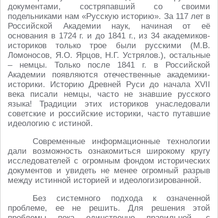
документами, состряпавший со своими
подельниками нам «Русскую историю». За 117 лет в
Российской Академии наук, начиная от её
основания в 1724 г. и до 1841 г., из 34 академиков-
историков только трое были русскими (М.В.
Ломоносов, Я.О. Ярцов, Н.Г. Устрялов.), остальные
– немцы. Только после 1841 г. в Российской
Академии появляются отечественные академики-
историки. Историю Древней Руси до начала XVII
века писали немцы, часто не знавшие русского
языка! Традиции этих историков унаследовали
советские и российские историки, часто путавшие
идеологию с истиной.
Современные информационные технологии
дали возможность ознакомиться широкому кругу
исследователей с огромным фондом исторических
документов и увидеть не менее огромный разрыв
между истинной историей и идеологизированной.
Без системного подхода к означенной
проблеме, ее не решить. Для решения этой
проблемы пока единственно правильной, с