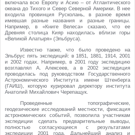
включала всю Европу и Асию – от Атлантического
океана до Тихого и Север Северной Америки. В нее
входила провинция Русколань, в разное время
имевшая разные названия и разные границы.
Например, в «Книге Велеса» сказано, что ее
Древняя столица Кияр находилась вблизи горы
«Великой Алатыря» (Эльбруса).
Известно также, что было проведено на
Эльбрус пять экспедиций: в 1851, 1881, 1914, 2001
и 2002 годах. Например, в 2001 году экспедицию
возглавлял А. Алексеев, а в 2002 экспедиция
проводилась под руководством Государственного
Астрономического Института имени Штенберга
(ГАИШ), которую курировал директору института
Анатолий Михайлович Черепащук.
Проведенные топографические,
геодезические исследований местности, фиксация
астрономических событий, позволила участникам
экспедиции сделать предварительные выводы,
полностью согласующиеся с результатами
экспедиции 2001 года. Дальнейший анализ и