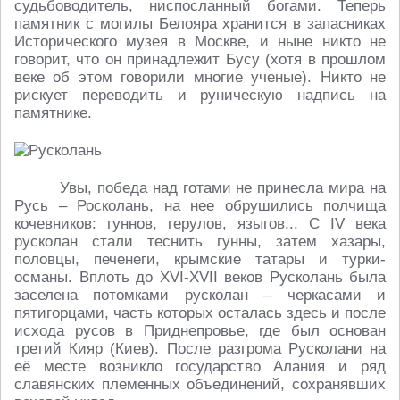
судьбоводитель, ниспосланный богами. Теперь
памятник с могилы Белояра хранится в запасниках
Исторического музея в Москве, и ныне никто не
говорит, что он принадлежит Бусу (хотя в прошлом
веке об этом говорили многие ученые). Никто не
рискует переводить и руническую надпись на
памятнике.
Увы, победа над готами не принесла мира на
Русь – Росколань, на нее обрушились полчища
кочевников: гуннов, герулов, языгов... C IV века
русколан стали теснить гунны, затем хазары,
половцы, печенеги, крымские татары и турки-
османы. Вплоть до XVI-XVII веков Русколань была
заселена потомками русколан – черкасами и
пятигорцами, часть которых осталась здесь и после
исхода русов в Приднепровье, где был основан
третий Кияр (Киев). После разгрома Русколани на
её месте возникло государство Алания и ряд
славянских племенных объединений, сохранявших