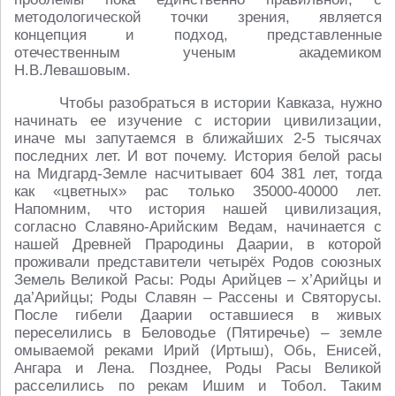
методологической точки зрения, является
концепция и подход, представленные
отечественным ученым академиком
Н.В.Левашовым.
Чтобы разобраться в истории Кавказа, нужно
начинать ее изучение с истории цивилизации,
иначе мы запутаемся в ближайших 2-5 тысячах
последних лет. И вот почему. История белой расы
на Мидгард-Земле насчитывает 604 381 лет, тогда
как «цветных» рас только 35000-40000 лет.
Напомним, что история нашей цивилизация,
согласно Славяно-Арийским Ведам, начинается с
нашей Древней Прародины Даарии, в которой
проживали представители четырёх Родов союзных
Земель Великой Расы: Роды Арийцев – х’Арийцы и
да’Арийцы; Роды Славян – Рассены и Святорусы.
После гибели Даарии оставшиеся в живых
переселились в Беловодье (Пятиречье) – земле
омываемой реками Ирий (Иртыш), Обь, Енисей,
Ангара и Лена. Позднее, Роды Расы Великой
расселились по рекам Ишим и Тобол. Таким