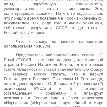
яхты, зарубежную недвижимость,
умопомрачительные «откаты» чиновникам. Это,
если продавать «своим». Но что-то подсказывает,
что пришло время появления в России
«конечных»
покупателей
, тех, ради кого и чьими усилиями,
собственно, разрушили СССР, а до этого –
Российскую Империю.
Что, к слову, не меняет направления
использования прибыли.
Председатель наблюдательного совета UC
Rusal (РУСАЛ – компания-владелец алюминиевой
отрасли России) Натаниэль Ротшильд в интервью
газете «Ведомости» сказал знаменательную фразу:
«...Наверное, можно сказать, что я вернул
Ротшильдов в Россию». По словам Н. Ротшильда,
он уже давно дружит с О. Дерипаской (основным (?)
акционером РУСАЛа) и В. Потаниным
(совладельцем «Норникеля») и планирует
возглавить в России ещё и Совет директоров
«Норникеля» («Норникель» – крупнейший в мире