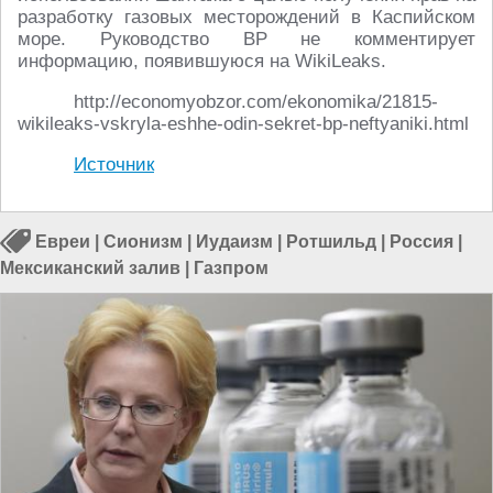
разработку газовых месторождений в Каспийском
море. Руководство BP не комментирует
информацию, появившуюся на WikiLeaks.
http://economyobzor.com/ekonomika/21815-
wikileaks-vskryla-eshhe-odin-sekret-bp-neftyaniki.html
Источник
Евреи
|
Сионизм
|
Иудаизм
|
Ротшильд
|
Россия
|
Мексиканский залив
|
Газпром