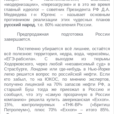
«модернизации», «перезагрузке» и в это же время
главный идеолог – советник Президента РФ Д.А.
Медведева г-н Юргенс – называет основным
противником реализации этих чудесных планов
русский народ
, т.е. 80% населения России.
Предпродажная подготовка России
завершается.
Постепенно убирается всё лишнее, остаётся
всё полезное: территория, недра, вода, чернозёмы,
«ЕГЭ-рабсила». С выходом из тюрьмы
Ходорковского, через любой «независимый суд» в
Страсбурге, Лондоне или где-нибудь в Нью-Йорке
легко решится вопрос по российской нефти. Если
кто забыл, то на ЮКОС, по мнению экспертов,
получено лицензий на 70% запасов нефти РФ, а
старший Буш тогда же приезжал в Россию и
сообщил, что эту «самую прозрачную в России
компанию» решила купить американская «Еххon».
15%, контролируемых «ТНК-ВР» («Бритиш
Петролеум»), плюс 70% «Еххon» – итого 85%.