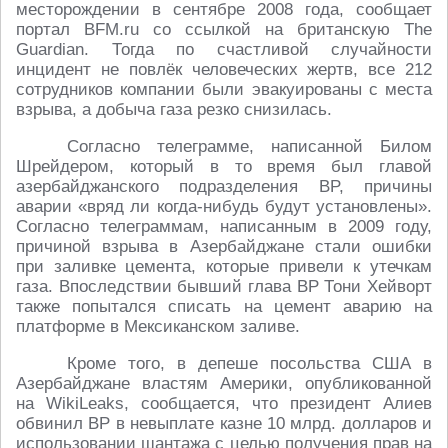
месторождении в сентябре 2008 года, сообщает
портал BFM.ru со ссылкой на британскую The
Guardian. Тогда по счастливой случайности
инцидент не повлёк человеческих жертв, все 212
сотрудников компании были эвакуированы с места
взрыва, а добыча газа резко снизилась.
Согласно телеграмме, написанной Билом
Шрейдером, который в то время был главой
азербайджанского подразделения BP, причины
аварии «вряд ли когда-нибудь будут установлены».
Согласно телеграммам, написанным в 2009 году,
причиной взрыва в Азербайджане стали ошибки
при заливке цемента, которые привели к утечкам
газа. Впоследствии бывший глава BP Тони Хейворт
также попытался списать на цемент аварию на
платформе в Мексиканском заливе.
Кроме того, в депеше посольства США в
Азербайджане властям Америки, опубликованной
на WikiLeaks, сообщается, что президент Алиев
обвинил BP в невыплате казне 10 млрд. долларов и
использовании шантажа с целью получения прав на