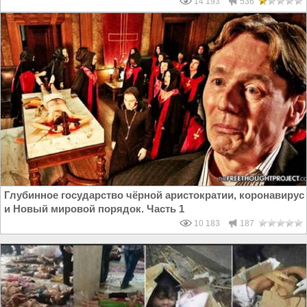
14 193
536
Глубинное государство чёрной аристократии, коронавирус
и Новый мировой порядок. Часть 1
10 183
187