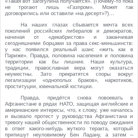
«Такая вот загогулина получается». (Почему-то пока
не трогают лишь «Газпром». Может так
договорились или оставили «на десерт»?)…
На наших глазах сбывается мечта всех
поколений российских либералов и демократов,
начиная от «декабристов» и заканчивая
сегодняшними борцами за права секс-меньшинств:
у нас появился реальный шанс «жить как в
Париже». Правда, половина населения и половина
территории как бы лишние. Наши культура,
традиции, православная вера могут оказаться
неуместны. Зато прекратятся споры вокруг
легализации «однополых браков», наркотиков,
проституции, ювенальной юстиции.
Правда, придётся снова повоевать в
Афганистане в рядах НАТО, защищая английские и
американские интересы, что, к слову, уже началось
и вызвало протест у руководства Афганистана и
тревогу нашей общественности по поводу ожидания
в ответ какого-нибудь жуткого теракта, который
припишут неуловимому Бен Ладану, а затем –