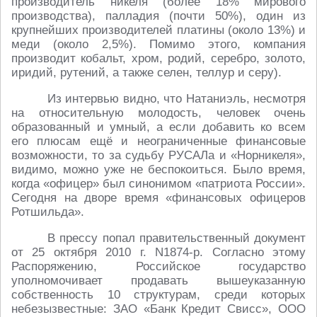
производитель никеля (более 18% мирового
производства), палладия (почти 50%), один из
крупнейших производителей платины (около 13%) и
меди (около 2,5%). Помимо этого, компания
производит кобальт, хром, родий, серебро, золото,
иридий, рутений, а также селен, теллур и серу).
Из интервью видно, что Натаниэль, несмотря
на относительную молодость, человек очень
образованный и умный, а если добавить ко всем
его плюсам ещё и неограниченные финансовые
возможности, то за судьбу РУСАЛа и «Норникеля»,
видимо, можно уже не беспокоиться. Было время,
когда «офицер» был синонимом «патриота России».
Сегодня на дворе время «финансовых офицеров
Ротшильда».
В прессу попал правительственный документ
от 25 октября 2010 г. N1874-р. Согласно этому
Распоряжению, Российское государство
уполномочивает продавать вышеуказанную
собственность 10 структурам, среди которых
небезызвестные: ЗАО «Банк Кредит Свисс», ООО