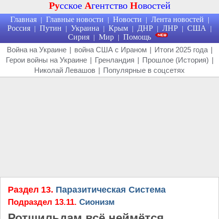
Ру
сское
А
гентство
Н
овостей
Главная
Главные новости
Новости
Лента новостей
|
|
|
|
Россия
Путин
Украина
Крым
ДНР
ЛНР
США
|
|
|
|
|
|
|
Сирия
Мир
Помощь
|
|
Война на Украине
|
война США с Ираном
|
Итоги 2025 года
|
Герои войны на Украине
|
Гренландия
|
Прошлое (История)
|
Николай Левашов
|
Популярные в соцсетях
Раздел 13.
Паразитическая Система
Подраздел 13.11.
Сионизм
Ротшильдам всё неймётся