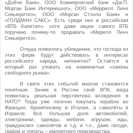
«Дойче Банк», ООО Коммерческий банк «Дж.П.
Морган Банк Интернешнл», ООО «Меррилл Линч
Секьюритиз», ООО «Морган Стэнли Банк» и
«ГОЛДМАН САКС». Есть среди них и российская
«ВТБ Капитал», хотя даже акции самого ВТБ
поручено почему-то продавать «Мерилл Линч
Секьюритиз».
Откуда появилось убеждение, что господа из
этих фирм будут действовать в интересах
российского народа, непонятно? Остаётся в
который раз уповать на знаменитые «законы
свободного рынка».
В свете этих событий многое становится
понятным. Зачем в России свой ВПК, когда
появилась реальная перспектива вхождения в
НАТО? Тогда уже логично покупать корабли во
Франции, бронетехнику в Италии, а самолёты в
Израиле. Всё большая доля автомобилей,
электроники, одежды, мебели, игрушек, еды,
гражданских самолётов и т.д. и т.п., даже гвозди,
грабли и лопаты – импортного производства.