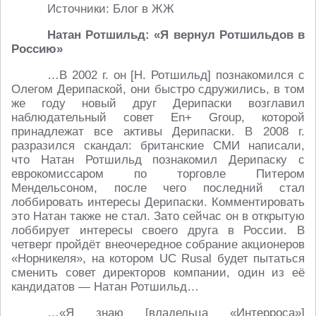
Источники: Блог в ЖЖ
Натан Ротшильд: «Я вернул Ротшильдов в
Россию»
…В 2002 г. он [Н. Ротшильд] познакомился с
Олегом Дерипаской, они быстро сдружились, в том
же году новый друг Дерипаски возглавил
наблюдательный совет En+ Group, которой
принадлежат все активы Дерипаски. В 2008 г.
разразился скандал: британские СМИ написали,
что Натан Ротшильд познакомил Дерипаску с
еврокомиссаром по торговле Питером
Мендельсоном, после чего последний стал
лоббировать интересы Дерипаски. Комментировать
это Натан также не стал. Зато сейчас он в открытую
лоббирует интересы своего друга в России. В
четверг пройдёт внеочередное собрание акционеров
«Норникеля», на котором UC Rusal будет пытаться
сменить совет директоров компании, один из её
кандидатов — Натан Ротшильд…
…«Я знаю [владельца «Интерроса»]