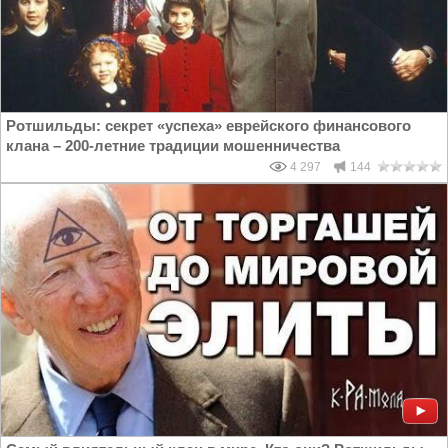
Ротшильды: секрет «успеха» еврейского финансового
клана – 200-летние традиции мошенничества
4 297
144