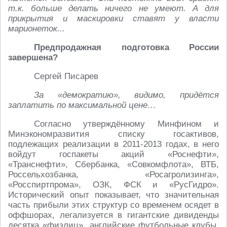
т.к. больше делать ничего не умеют. А для
прикрытия и маскировки ставят у власти
марионеток...
Предпродажная подготовка России
завершена?
Сергей Писарев
За «демократию», видимо, придётся
заплатить по максимальной цене…
Согласно утверждённому Минфином и
Минэкономразвития списку госактивов,
подлежащих реализации в 2011-2013 годах, в него
войдут госпакеты акций «Роснефти»,
«Транснефти», Сбербанка, «Совкомфлота», ВТБ,
Россельхозбанка, «Росагролизинга»,
«Росспиртпрома», ОЗК, ФСК и «РусГидро».
Исторический опыт показывает, что значительная
часть прибыли этих структур со временем осядет в
оффшорах, легализуется в гигантские дивиденды
десятка «физлиц», английские футбольные клубы,