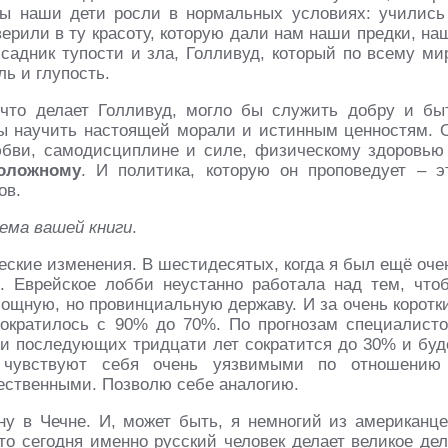
ы наши дети росли в нормальных условиях: учились
ерили в ту красоту, которую дали нам наши предки, на
садник тупости и зла, Голливуд, который по всему ми
ь и глупость.
 что делает Голливуд, могло бы служить добру и бы
бы научить настоящей морали и истинным ценностям. 
юбви, самодисциплине и силе, физическому здоровью
оложному
. И политика, которую он проповедует – э
ов.
тема вашей книги
.
ские изменения. В шестидесятых, когда я был ещё оче
 Еврейское лобби неустанно работала над тем, что
мощную, но провинциальную державу. И за очень коротк
ократилось с 90% до 70%. По прогнозам специалисто
ии последующих тридцати лет сократится до 30% и буд
 чувствуют себя очень уязвимыми по отношению
ественными. Позволю себе аналогию.
ну в Чечне. И, может быть, я немногий из американце
то сегодня именно русский человек делает великое дел