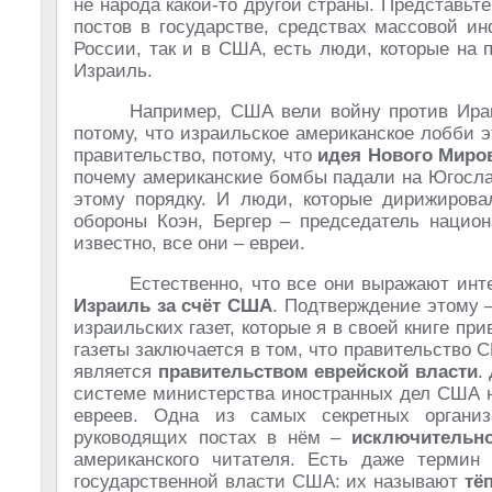
не народа какой-то другой страны. Представьт
постов в государстве, средствах массовой и
России, так и в США, есть люди, которые на 
Израиль.
Например, США вели войну против Ирака
потому, что израильское американское лобби э
правительство, потому, что
идея Нового Миро
почему американские бомбы падали на Югосла
этому порядку. И люди, которые дирижировал
обороны Коэн, Бергер – председатель национ
известно, все они – евреи.
Естественно, что все они выражают ин
Израиль за счёт США
. Подтверждение этому 
израильских газет, которые я в своей книге пр
газеты заключается в том, что правительство 
является
правительством еврейской власти
.
системе министерства иностранных дел США н
евреев. Одна из самых секретных органи
руководящих постах в нём –
исключительн
американского читателя. Есть даже терми
государственной власти США: их называют
тё