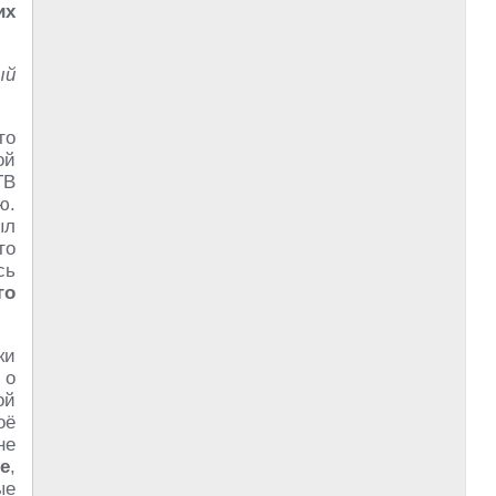
их
ый
то
ой
ТВ
ю.
ыл
то
сь
го
ки
 о
ой
оё
не
е
,
ые