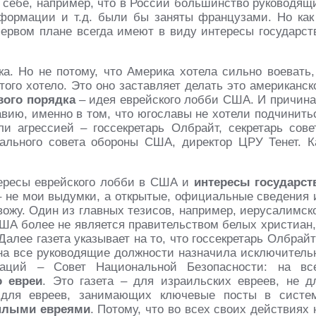
е себе, например, что в России большинство руководящ
нформации и т.д. были бы заняты французами. Но как
первом плане всегда имеют в виду интересы государст
. Но не потому, что Америка хотела сильно воевать,
того хотело. Это оно заставляет делать это американск
вого порядка
– идея еврейского лобби США. И причина
вию, именно в том, что югославы не хотели подчинить
и агрессией – госсекретарь Олбрайт, секретарь сове
ального совета обороны США, директор ЦРУ Тенет. К
тересы еврейского лобби в США и
интересы государст
– не мои выдумки, а открытые, официальные сведения 
ивожу. Один из главных тезисов, например, иерусалимск
США более не является правительством белых христиан,
 Далее газета указывает на то, что госсекретарь Олбрайт
а все руководящие должности назначила исключитель
заций – Совет Национальной Безопасности: на вс
о евреи
. Это газета – для израильских евреев, не д
н для евреев, занимающих ключевые посты в систе
плыми евреями
. Потому, что во всех своих действиях 