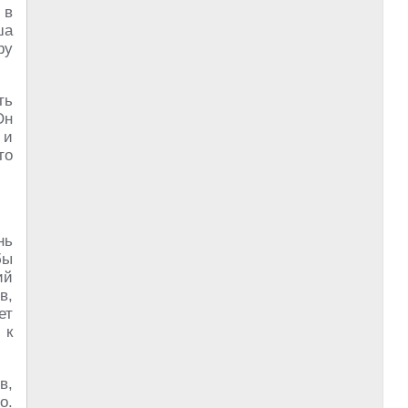
 в
ша
ру
ть
Он
 и
то
нь
бы
ий
в,
ет
 к
в,
о.