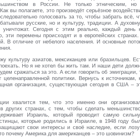
льшинством в России. Не только этническим, но
 Как вы полагаете, это произведёт серьёзное воздейств
следовательно голосовать за то, чтобы забрать всё, ч
абатывали русские, но и культуру, традиции. А духовн
 уничтожат. Сегодня с этим реально, каждый день 
, эти перемены происходят и в европейских странах.
й. В отличие от небелого населения. И основные пото
ения.
жу культуру азиатов, мексиканцев или бразильцев. Ес
поехать. Но я не хотел бы жить там. И наши дети долж
будем сражаться за это. А если говорить об эмиграции, 
т целенаправленной политики. Вернусь к источникам, 
ощная организация, существующая сегодня в США – э
ции хвалится тем, что это именно они организова
в других странах, с тем, чтобы сделать меньшинств
держивает Израиль, который проводит самую сильн
тинцы, которые родились в Израиле, в 1948 году бы
защищают свои интересы и своё наследие, если лозу
 то почему Америка для американцев – это шовинизм?