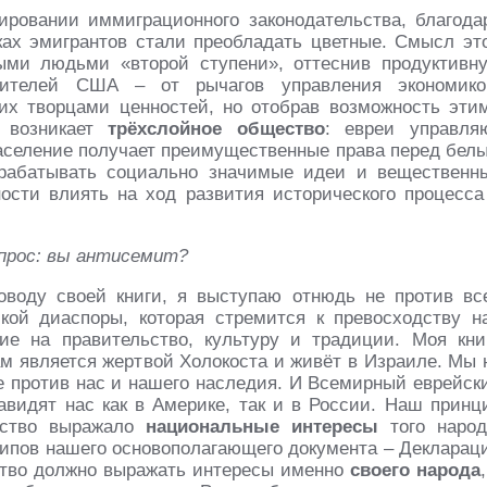
ровании иммиграционного законодательства, благода
оках эмигрантов стали преобладать цветные. Смысл эт
ыми людьми «второй ступени», оттеснив продуктивн
жителей США – от рычагов управления экономико
их творцами ценностей, но отобрав возможность эти
, возникает
трёхслойное общество
: евреи управля
аселение получает преимущественные права перед бел
ырабатывать социально значимые идеи и вещественн
сти влиять на ход развития исторического процесса
прос: вы антисемит?
оводу своей книги, я выступаю отнюдь не против вс
кой диаспоры, которая стремится к превосходству н
е на правительство, культуру и традиции. Моя кни
м является жертвой Холокоста и живёт в Израиле. Мы 
ые против нас и нашего наследия. И Всемирный еврейск
навидят нас как в Америке, так и в России. Наш принц
льство выражало
национальные интересы
того народ
нципов нашего основополагающего документа – Декларац
ьство должно выражать интересы именно
своего народа