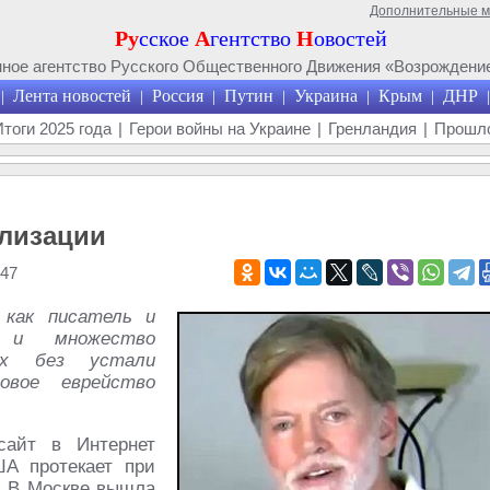
Дополнительные 
Ру
сское
А
гентство
Н
овостей
ое агентство Русского Общественного Движения «Возрождение
Лента новостей
Россия
Путин
Украина
Крым
ДНР
|
|
|
|
|
|
|
Итоги 2025 года
|
Герои войны на Украине
|
Гренландия
|
Прошло
илизации
47
 как писатель и
 и множество
ых без устали
вое еврейство
сайт в Интернет
А протекает при
. В Москве вышла