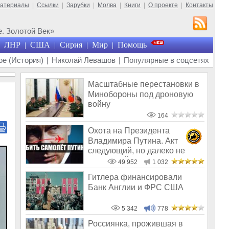
материалы
|
Ссылки
|
Зарубки
|
Молва
|
Книги
|
О проекте
|
Контакты
. Золотой Век»
ЛНР
США
Сирия
Мир
Помощь
|
|
|
|
е (История)
|
Николай Левашов
|
Популярные в соцсетях
Масштабные перестановки в
Минобороны под дроновую
войну
164
Охота на Президента
Владимира Путина. Акт
следующий, но далеко не
последний
49 952
1 032
Гитлера финансировали
Банк Англии и ФРС США
5 342
778
Россиянка, прожившая в