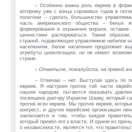
– Особенно важна роль евреев в форми
которому уже с конца сороковых годов в пот
политики – сделать большинство управляем
часть американского общества – белых 
формирования и охранения морали, оставив 
ценностями распоряжаться. Таким образом
страной, подавляющее управляемое небелое н
населением, белое население продолжает в
атрибуты цивилизации, но не имеют возможно
стране.
– Ответьте, пожалуйста, на прямой во
– Отвечаю – нет. Выступая здесь по п
евреев. Я настроен против той части еврейс
нашим народом, пытаются оказывать давлени
посвящена доктору Израилю Шааку, который са
против всех евреев. Мы против евреев, котор
конгресс, и другие еврейские организации не
заключается в том, чтобы каждое правите
который привёл его к власти. И одним из при
о независимости, является тот, что правител