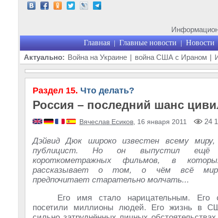
Информационн
Главная
Главные новости
Новости
|
|
Актуально:
Война на Украине
|
война США с Ираном
|
Раздел 15.
Что делать?
Россия – последний шанс цив
24 1
Вячеслав Есиков
, 16 января 2011
Дэйвид Дюк широко известен всему миру,
публицист. Но он выпустил ещё
короткометражных фильмов, в котор
рассказывает о том, о чём всё миро
предпочитает старательно молчать...
Его имя стало нарицательным. Его 
посетили миллионы людей. Его жизнь в СШ
сильно затруднённых личных обстоятельствах