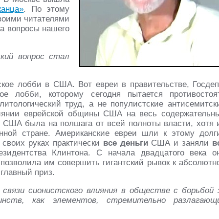
канца»
. По этому
своими читателями
на вопросы нашего
ский вопрос стал
кое лобби в США. Вот евреи в правительстве, Госдеп
ое лобби, которому сегодня пытается противостоя
итологический труд, а не популистские антисемитск
лиянии еврейской общины США на весь содержательн
а США была на полшага от всей полноты власти, хотя 
ной стране. Американские евреи шли к этому долг
 своих руках практически
все деньги
США и заняли
в
зидентства Клинтона. С начала двадцатого века о
я позволила им совершить гигантский рывок к абсолютн
 главный приз.
 связи сионистского влияния в обществе с борьбой 
инств, как элементов, стремительно разлагающ
.