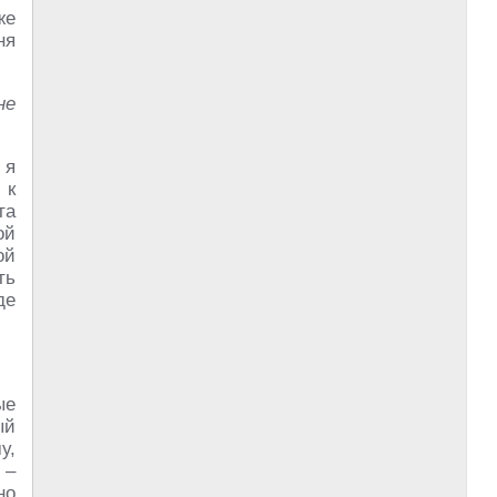
же
ня
не
 я
 к
та
ой
ой
ть
де
ые
ый
у,
–
но