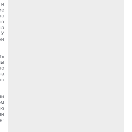
 и
ие
то
ую
на
 У
ки
ть
ны
то
на
то
ли
ом
ую
ли
нг