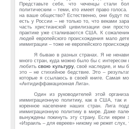
Представьте себе, что чеченцы стали бо
политическим – теми, кто имеет право голоса.
на ваше общество? Естественно, они будут по
есть у России – не только то, что веками зар
часть христианской цивилизации они просто
практике уже сталкиваются США. К сожалению
людей европейского происхождения мало дете
иммиграции – тоже не европейского происхожд
Я бываю в разных странах. Я не ненави
много стран, куда можно было бы с интересом 
любить
свою культуру
, своё наследие, и мы 
это – не стихийное бедствие. Это – результа
которые я ссылаюсь в своей книге. Самая м
«Антидиффамационная Лига».
Один из руководителей этой организа
иммиграционную политику, как в США, так и 
коренное население наших стран. Лига под
иммиграционную политику в мире. Даже палес
вынуждены покинуть эту страну. Если евреи 
«Израиль – для евреев» никому не режет слух,