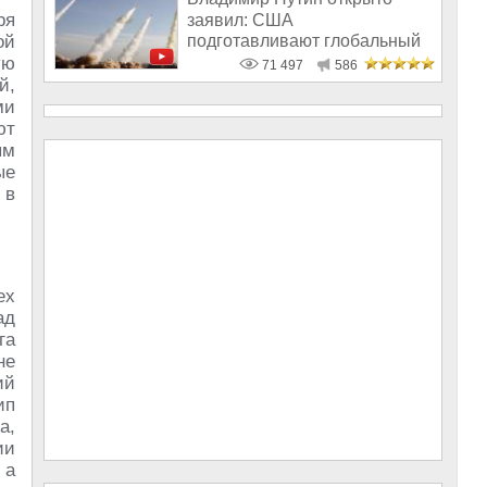
ря
заявил: США
подготавливают глобальный
ой
удар по России
ую
71 497
586
й,
ми
ют
ым
ые
 в
ех
ад
га
не
ий
ип
а,
ии
, а