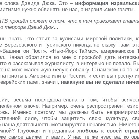
не слова Дэвида Дюка. Это –
информация израильск
емитизме нужно обвинять не нас, а израильские газеты.
 НТВ прошёл сюжет о том, что к нам приезжает главн
го террора Дэвид Дюк
...
ы знать, кто стоит за кулисами мировой политики, к
е Березовского и Гусинского никогда не скажут вам эт
«Вашингтон Пост», «Нью-Йорк Таймс», американское 
ел. Канал обратился ко мне с просьбой дать интервь
 что я рассказывал журналисту, в интервью не попало. Б
е на мою маленькую белую собачку. С намёком на то, ч
 патриоты в Америке или в России, и если вы проснули
еврейских газет, значит,
накануне вы не сделали ниче
сии, весьма последовательна в том, чтобы всячес
делённом ключе. Например, очень распространён тезис
ложь. Именно поэтому мы должны быть непримирим
ственной силе, чтобы защитить свою культуру, св
о наша деятельность мотивируется ненавистью. Ничего 
 мной? Глубокая и преданная
любовь к своей стран
же самое движет и вами. У нас те же чувства, котор