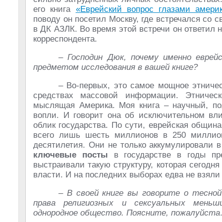
его книга
«Еврейский вопрос глазами амери
поводу он посетил Москву, где встречался со 
в ДК АЗЛК. Во время этой встречи он ответил 
корреспондента.
– Господин Дюк, почему именно еврей
предметом исследования в вашей книге?
– Во-первых, это самое мощное этничес
средствах массовой информации. Этническ
мыслящая Америка. Моя книга – научный, пол
вопли. И говорит она об исключительном в
облик государства. По сути, еврейская общин
всего лишь шесть миллионов в 250 миллион
десятилетия. Они не только аккумулировали в
ключевые посты
в государстве в годы пре
выстраивали такую структуру, которая сегодн
власти. И на последних выборах едва не взяли
– В своей книге вы говорите о тесной
права религиозных и сексуальных меньш
однородное общество. Поясните, пожалуйста