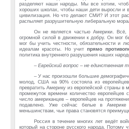
разделяют наши народы. Мы все хотим, чтоб
хороших школах, чтобы наши дети выросли и в
цивилизация. Но что делают СМИ? И этот рас
распыляет разрушительную либеральную морал
Он не является частью Америки. Всё,
огромной силой в движении к добру. Он мог 
мог бы учить честности, обязательности и л
идеалам красоты. Но учит
прямо противоп
политика внутреннего разрушения наших народ
– Еврейский вопрос – не единственная 
– У нас произошли большие демографиче
молод, США на 90% состояла из европейцев.
превратить Америку из европейской страны в 
промежуток времени количество европейцев с
число американцев – европейцев на протяжен
подавлено. Уже сейчас белые в Америке
меньшинствам, чьи права становятся преимущ
Россия в течение многих лет ведёт вой
который на стороне русского народа. Потому ч