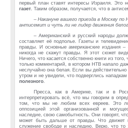
первый план ставят интересы Израиля. Это 
газет
. Таким образом, получается, что в антис
– Накануне вашего приезда в Москву по
антисемит и чуть ли не лидер движения бело
– Американский и русский народы должн
составляет её подполье. Газеты и телевидени
правды. И основные американские издания – 
никогда не скажут правды. Я этот сюжет вид
Ничего, что касается собственно книги из того,
только комментарий, в котором НТВ напало даж
неслучайно она белая. Если вы действительно
утром и не увидели, что подверглись нападкам 
полезного
.
Пресса, как в Америке, так и в Рос
интерпретировать всё, что мы говорим в опре
том, что мы не любим всех евреев. Это 
оппозицией этой организованной и могуще
наследие, свою самобытность. Они говорят, чт
может быть дальше от правды. Что движет
служение свободе и наследию. Верю, что то 