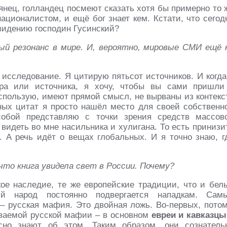
янец, голландец посмеют сказать хотя бы примерно то 
ационалистом, и ещё бог знает кем. Кстати, что сегод
евидению господин Гусинский?
ый резонанс в мире. И, вероятно, мировые СМИ ещё 
 исследование. Я цитирую пятьсот источников. И когда
ера или источника, я хочу, чтобы вы сами пришли
использую, имеют прямой смысл, не вырваны из контекс
ных цитат я просто нашёл место для своей собственн
собой представляю с точки зрения средств массов
видеть во мне насильника и хулигана. То есть принизи
. А речь идёт о вещах глобальных. И я точно знаю, г
 что книга увидела свет в России. Почему?
ое наследие, те же европейские традиции, что и бел
й народ постоянно подвергается нападкам. Сам
– русская мафия. Это двойная ложь. Во-первых, потом
ываемой русской мафии – в основном
евреи и кавказцы
но знают об этом. Таким образом, они сознатель