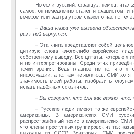
Но если русский, француз, немец, италь
самое, он немедленно станет и фашистом, и н
вечером или завтра утром скажет о нас по тел
– Ваша книга уже вызвала общественн
раз к ней вернутся
.
– Эта книга представляет собой цельное
цитирую слова какого-либо еврейского лид
собственному выводу. Все цитаты, которые я 
и не интерпретированы. Среди этих приведён
точки зрения. Ведь главное не то, что я 
информации, а то, кем не являюсь. СМИ хотят 
значимость моей работы, изобразить клоуном
искать надёжных союзников.
– Вы говорили, что для вас важно, что,
– Русские люди имеют то же европейск
американцы. В американских СМИ русски
распространённый тезис в американских СМИ 
что члены преступных группировок из так наз
выходцы из СССР. Во-вторых, СМИ прекрас