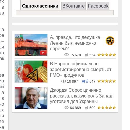
их
Одноклассники
ВКонтакте
Facebook
 в
ва
 а
ое
А, правда, что дедушка
 –
Ленин был немножко
ся
евреем?
та
15 678
554
ак
В Европе официально
зарегистрирована смерть от
ва
ГМО–продуктов
из
10 897
547
ой
Джордж Сорос цинично
 а
рассказал, какую роль Запад
 в
уготовил для Украины
но
64 869
509
ех
ля
ме
на