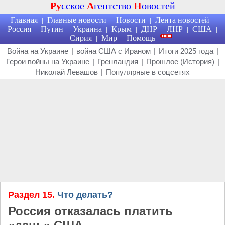
Ру
сское
А
гентство
Н
овостей
Главная
Главные новости
Новости
Лента новостей
|
|
|
|
Россия
Путин
Украина
Крым
ДНР
ЛНР
США
|
|
|
|
|
|
|
Сирия
Мир
Помощь
|
|
Война на Украине
|
война США с Ираном
|
Итоги 2025 года
|
Герои войны на Украине
|
Гренландия
|
Прошлое (История)
|
Николай Левашов
|
Популярные в соцсетях
Раздел 15.
Что делать?
Россия отказалась платить