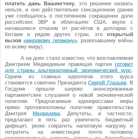
платить дань Вашингтону
, это решение назвать
нельзя, и оно действительно сенсационное (ранее
уже сообщалось о постепенном сокращении доли
российских ЗВР в облигациях США, вкупе с
начавшимся отказом от расчётов в долларах с
Китаем и рядом других стран, это
открытый
вызов
«мировому гегемону»
, развязавшему войны
по всему миру).
А на днях стало известно, что возглавляемая
Дмитрием Медведевым правящая партия
готовит
для страны альтернативный экономический курс
.
Одним из главных идеологов этого курса
становится советник Президента
Сергей Глазьев
. В
Госдуме прошли широко анонсированные
парламентские слушания о новой экономической
политике. Предлагаемые единороссами меры
прямо противоположны политике правительства
Дмитрия
Медведева
. Депутаты, в частности,
предлагают в пять раз увеличить бюджетный
дефицит, резко сократить налоговую нагрузку и
потратить на инвестиции почти половину