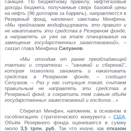
санкций. По бюджетному правилу, нефтегазовые
доходы бюджета, получаемые сверх базовой цены
на нефть (96 долларов за баррель), направляются в
Резервный фонд, напомнил замглавы Минфина.
«Мы предлагаем модифицировать это правило и
не накапливать эти средства в Резервном фонде,
а направлять их уже на этапе планирования на
замещение государственных заимствований»,
–
сказал глава Минфина
Силуанов
.
«Мы отходим от ранее преобладающей
тактики и стратегии – "занимай и сберегай",
которая позволяла занимать и накапливать
средства в Резервном фонде
, – сообщил
Силуанов. –
Раз у нас ситуация такая, считаем
правильным не направлять эти средства в
Резервный фонд, а сократить тем самым объём
государственных заимствований и госдолга…»
Сберегал Минфин, напомним, в основном в
гособлигациях стратегического конкурента –
США
.
Объём Резервного фонда оценивается в сумму
около
3,5 трлн. руб
. Так что иначе, как
отказом