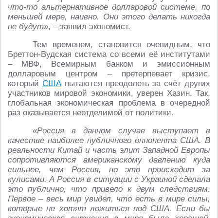
что-то альтернативное долларовой системе, по
меньшей мере, наивно. Они этого делать никогда
не будут»
, – заявил экономист.
Тем временем, становится очевидным, что
Бреттон-Вудская система со всеми её институтами
– МВФ, Всемирным банком и эмиссионным
долларовым центром – претерпевает кризис,
который
США
пытаются преодолеть за счёт других
участников мировой экономики, уверен Хазин. Так,
глобальная экономическая проблема в очередной
раз оказывается неотделимой от политики.
«Россия в данном случае выступает в
качестве наиболее публичного оппонента США. В
реальности Китай и часть элит Западной Европы
сопротивляются американскому давлению куда
сильнее, чем Россия, но это происходит за
кулисами. А Россия в ситуации с Украиной сделала
это публично, что привело к двум следствиям.
Первое – весь мир увидел, что есть в мире силы,
которые не хотят ложиться под США. Если бы