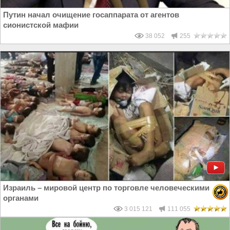
Путин начал очищение госаппарата от агентов
сионистской мафии
38 052
255
Израиль – мировой центр по торговле человеческими
органами
3 015 121
111 055