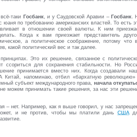
 всё-таки
Госбанк
, и у Саудовской Аравии –
Госбанк
. 
с юаня по требованию американских властей. То есть э
авливает в отношении своей валюты. К ним приезжа
елать. Когда к вам приезжает представитель друго
мическое, а политическое соображение, потому что 
в, какой политический вес и так далее.
 принципах. Это их решение, связанное с политическ
ят ссориться для сохранения стабильности. Но Росс
ешение принимается вместо них. Когда создавали на
 А Китай, напоминаю, отбил «бархатную революцию»
зумный субъект международного права,
начала откупать
 не можем принимать такие решения, за нас эти решен
ая – нет. Например, как я выше говорил, у нас запреще
может, и не против, чтобы мы платили дань
США
д
развитие.