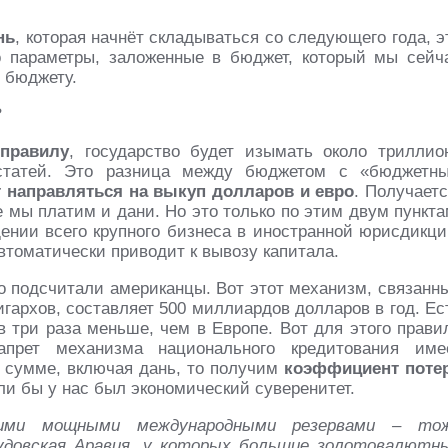
нь
, которая начнёт складываться со следующего года, э
о параметры, заложенные в бюджет, который мы сейч
 бюджету.
?
правилу
, государство будет изымать около триллио
статей. Это разница между бюджетом с «бюджетн
т направляться на выкуп долларов и евро
. Получаетс
е мы платим и дани. Но это только по этим двум пункта
щении всего крупного бизнеса в иностранной юрисдикци
томатически приводит к вывозу капитала.
го подсчитали американцы. Вот этот механизм, связанн
гархов, составляет 500 миллиардов долларов в год. Ес
в три раза меньше, чем в Европе. Вот для этого прави
апрет механизма национального кредитования име
 сумме, включая дань, то получим
коэффициент поте
сли бы у нас был экономический суверенитет.
оими мощными международными резервами – то
удовская Аравия, у которых большие золотовалютн