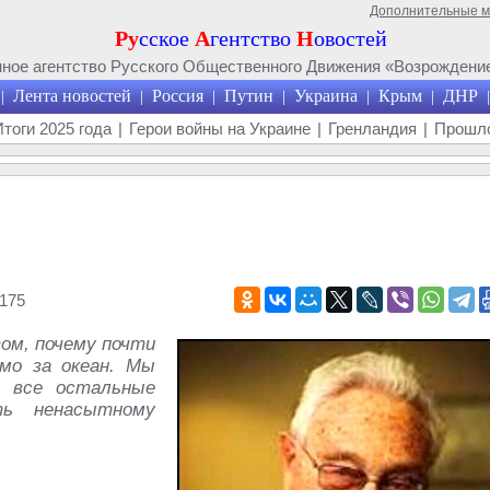
Дополнительные 
Ру
сское
А
гентство
Н
овостей
ое агентство Русского Общественного Движения «Возрождение
Лента новостей
Россия
Путин
Украина
Крым
ДНР
|
|
|
|
|
|
|
Итоги 2025 года
|
Герои войны на Украине
|
Гренландия
|
Прошло
175
ом, почему почти
мо за океан. Мы
и все остальные
ь ненасытному