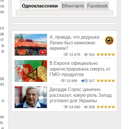
ть
на
Одноклассники
ВКонтакте
Facebook
ые
то
ов
А, правда, что дедушка
нт
Ленин был немножко
 в
евреем?
 в
15 678
554
В Европе официально
зарегистрирована смерть от
ГМО–продуктов
од
10 899
547
аз
Джордж Сорос цинично
рассказал, какую роль Запад
 и
уготовил для Украины
64 890
509
же
я.
 и