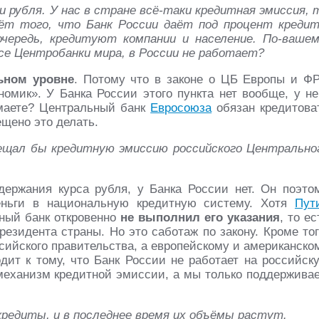
и рубля. У нас в стране всё-таки кредитная эмиссия, 
чёт того, что Банк России даёт под процент креди
очередь, кредитуют компании и население. По-вашем
е Центробанки мира, в России не работает?
ьном уровне
. Потому что в законе о ЦБ Европы и Ф
омик». У Банка России этого пункта нет вообще, у не
имаете? Центральный банк
Евросоюза
обязан кредитова
щено это делать.
рещал бы кредитную эмиссию российского Центрально
держания курса рубля, у Банка России нет. Он поэто
еньги в национальную кредитную систему. Хотя
Пут
ьный банк откровенно
не выполнил его указания
, то ес
езидента страны. Но это саботаж по закону. Кроме тог
ийского правительства, а европейскому и американско
дит к тому, что Банк России не работает на российск
еханизм кредитной эмиссии, а мы только поддержива
кредиты, и в последнее время их объёмы растут.