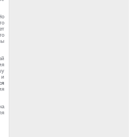
Но
то
ет
го
вы
ой
ия
шу
 и
ся
ия
на
ля