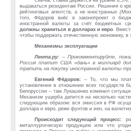
Сейчас ставка держится на уровне 8,5%.
выдаваться резидентам России. Решения о кр
рейтинговых агентств, а не иностранных
(Moo
того, Фёдоров внёс в законопроект о бюдж
иностранной валюты за счёт бюджетных ср
должны храниться в долларах и евро
. Вмест
чтобы поддержать отечественную экономику, в т
Механизмы эксплуатации
Лента.ру:
– Прокомментируйте, пожал
Россия платит США «дань» в миллиард дол
тратить на покупку иностранной валюты трил
Евгений Фёдоров:
– То, что мы плати
установление в отношении всех государств б
Белоруссии – там Лукашенко изменил ситуаци
Механизм ущерба делится на несколько часте
следующим образом: вся эмиссия в РФ осущес
доллара и евро, реже фунтов и иен, на валютн
Происходит следующий процесс:
рос
металлургическую продукцию или что угодн