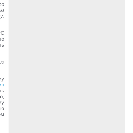
то
ты
у,
РС
го
ть
го
му
ин
ть
о,
му
ую
ем