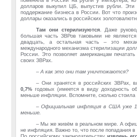
поменяла в России на рубли у импортёра, ко
долларов выкупил ЦБ, выпустив рубли. Эти 
поддержание бизнеса в России. Вот что прои
доллары оказались в российских золотовалютн
Там они стерилизуются
. Даже руково
большая часть ЗВРов таковыми не являются 
двадцать, а остальная часть – это меха
международного механизма стерилизации дол
России. Это позволяет американцам печатать
своих ЗВРах.
– А как это они там уничтожаются?
– Они хранятся в российских ЗВРах, 
0,7%
годовых (имеется в виду доходность 
меньше инфляции. Вспомните, сколько стоила кв
– Официальная инфляция в США уже 1
меньше.
– Мы же живём в реальном мире. А офиц
не инфляция. Важно то, что после попадания в 
По российскому законодательству
извлечь ег