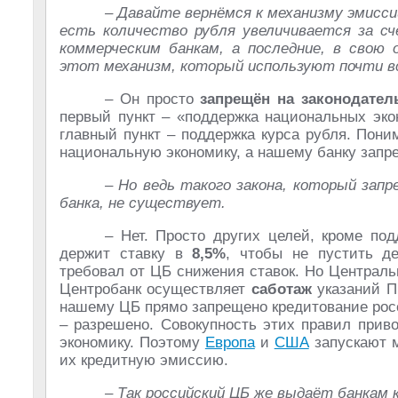
– Давайте вернёмся к механизму эмисси
есть количество рубля увеличивается за с
коммерческим банкам, а последние, в свою 
этот механизм, который используют почти вс
– Он просто
запрещён на законодател
первый пункт – «поддержка национальных экон
главный пункт – поддержка курса рубля. Пон
национальную экономику, а нашему банку запре
– Но ведь такого закона, который зап
банка, не существует.
– Нет. Просто других целей, кроме под
держит ставку в
8,5%
, чтобы не пустить д
требовал от ЦБ снижения ставок. Но Централ
Центробанк осуществляет
саботаж
указаний Пр
нашему ЦБ прямо запрещено кредитование росс
– разрешено. Совокупность этих правил приво
экономику. Поэтому
Европа
и
США
запускают м
их кредитную эмиссию.
– Так российский ЦБ же выдаёт банкам 