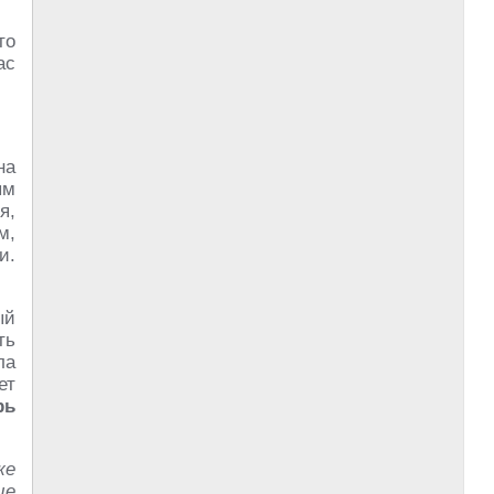
то
ас
на
ым
я,
м,
и.
ый
ть
ла
ет
рь
же
ые