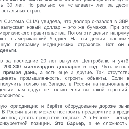
ь 30 лет. Но реально он «стаивает» лет за десят
 остальных стран.
я Система США) увидела, что доллар оказался в ЗВР
е выпускает новый доллар – это же бумажка. При эт
американского правительства. Потом эти деньги напрям
ют в американский бюджет. На эти деньги, наприме
онную программу медицинских страховок. Вот
он 
деньги
.
ов за последние 20 лет выкупил Центробанк, и учтё
ся
200-300 миллиардов долларов в год
. Чуть мень
о прямая дань
, а есть ещё и другие. Так, отсутств
щивать промышленность, строить объекты. Если 
получить только на Западе, в России на национальн
деньги вам дадут не только если вы такой хороший
говоритесь.
ную юрисдикцию и берёте оборудование дороже рынк
 В России вы не можете построить предприятие в креди
ько под десять процентов годовых. А в Европе – четыр
конкурентной позиции.
Это барьер
, а не сложность