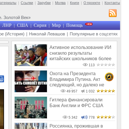
материалы
|
Ссылки
|
Зарубки
|
Молва
|
Книги
|
О проекте
|
Контакты
. Золотой Век»
ЛНР
США
Сирия
Мир
Помощь
|
|
|
|
е (История)
|
Николай Левашов
|
Популярные в соцсетях
Активное использование ИИ
снизило результаты
китайских школьников более
чем на 20%
113
Охота на Президента
Владимира Путина. Акт
следующий, но далеко не
последний
49 957
1 032
Гитлера финансировали
Банк Англии и ФРС США
5 342
778
Россиянка, прожившая в