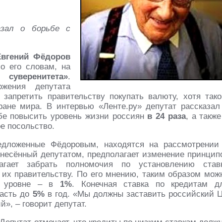
азал о борьбе с
Евгений Фёдоров
о его словам, на
 суверенитета»
.
жения депутата
 запретить правительству покупать валюту, хотя тако
ане мира. В интервью «Ленте.ру» депутат рассказал
обе повысить уровень жизни россиян
в 24 раза
, а также
ое посольство.
едложенные Фёдоровым, находятся на рассмотрении
внесённый депутатом, предполагает изменение принцип
агает забрать полномочия по установлению став
 их правительству. По его мнению, таким образом мож
м» уровне – в
1%
. Конечная ставка по кредитам д
пасть до
5%
в год. «Мы должны заставить российский 
й», – говорит депутат.