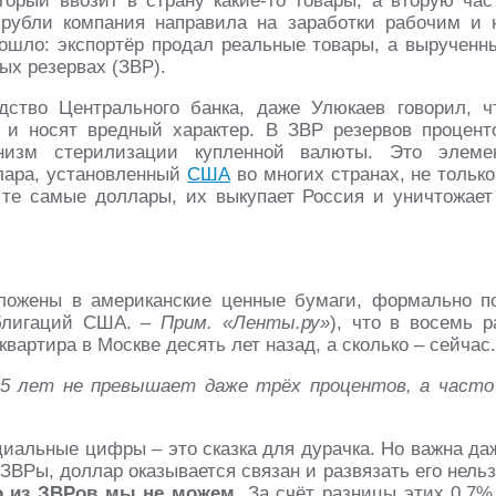
торый ввозит в страну какие-то товары, а вторую час
рубли компания направила на заработки рабочим и 
зошло: экспортёр продал реальные товары, а вырученн
ых резервах (ЗВР).
дство Центрального банка, даже Улюкаев говорил, ч
и носят вредный характер. В ЗВР резервов процент
низм стерилизации купленной валюты. Это элеме
лара, установленный
США
во многих странах, не только
 те самые доллары, их выкупает Россия и уничтожает
вложены в американские ценные бумаги, формально п
облигаций США. –
Прим. «Ленты.ру»
), что в восемь р
артира в Москве десять лет назад, а сколько – сейчас.
5 лет не превышает даже трёх процентов, а часто
иальные цифры – это сказка для дурачка. Но важна да
ЗВРы, доллар оказывается связан и развязать его нельз
о из ЗВРов мы не можем
. За счёт разницы этих 0,7%