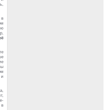
ь,
 в
ом
ую
р,
её
те
ше
ие
вы
ом
 и
а,
т,
е-
 в