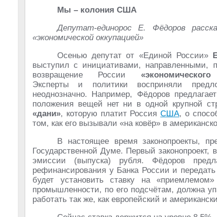
Мы – колония США
Депутат-единорос Е. Фёдоров расск
«экономической оккупацией»
Осенью депутат от «Единой России»
выступил с инициативами, направленными, п
возвращение России
«экономического
Эксперты и политики восприняли предло
неоднозначно. Например, Фёдоров предлагает
положения вещей нет ни в одной крупной стр
«дани»
, которую платит Россия
США
, о спос
том, как его вызывали «на ковёр» в американск
В настоящее время законопроекты, пр
Государственной Думе. Первый законопроект, 
эмиссии (выпуска) рубля. Фёдоров предл
рефинансирования у Банка России и передать
будет установить ставку на «приемлемо
промышленности, по его подсчётам, должна у
работать так же, как европейский и американски