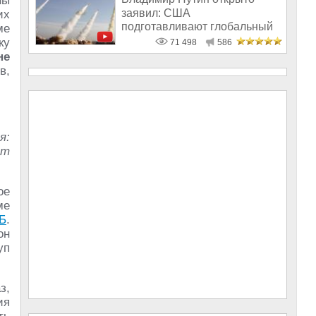
ны
заявил: США
их
подготавливают глобальный
ме
удар по России
ку
71 498
586
не
в,
я:
ет
ое
ме
Б
.
он
уп
з,
ия