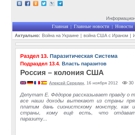
Информационн
Главная
Главные новости
Новости
|
|
Актуально:
Война на Украине
|
война США с Ираном
|
Раздел 13.
Паразитическая Система
Подраздел 13.4.
Власть паразитов
Россия – колония США
30 
Алексей Середин
, 16 ноября 2012
Депутат Е. Фёдоров рассказывает правду о т
все наши доходы вытекают из страны пря
платим дань сионистскому монстру, как 
страны, кому ещё есть, что отдават
паразиту...