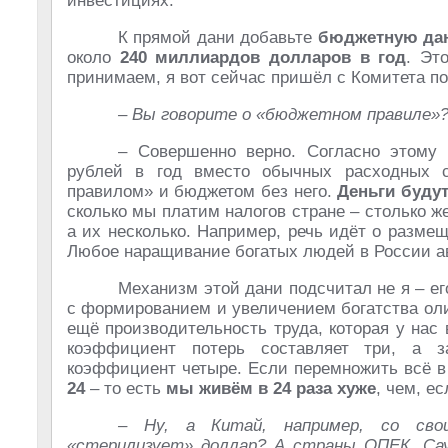
инвестициях.
К прямой дани добавьте
бюджетную да
около
240 миллиардов долларов в год
. Эт
принимаем, я вот сейчас пришёл с Комитета по
– Вы говорите о «бюджетном правиле»
– Совершенно верно. Согласно этому
рублей в год вместо обычных расходных 
правилом» и бюджетом без него.
Деньги буду
сколько мы платим налогов стране – столько ж
а их несколько. Например, речь идёт о разме
Любое наращивание богатых людей в России ав
Механизм этой дани подсчитал не я – е
с формированием и увеличением богатства оли
ещё производительность труда, которая у нас 
коэффициент потерь составляет три, а з
коэффициент четыре. Если перемножить всё в
24
– то есть
мы живём в 24 раза хуже
, чем, е
– Ну, а Китай, например, со св
«стерилизует» доллар? А страны ОПЕК, Са