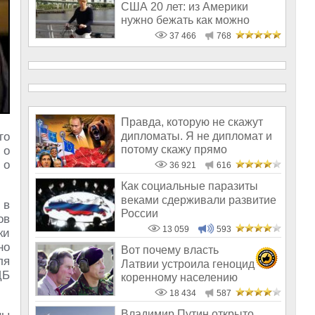
США 20 лет: из Америки
нужно бежать как можно
скорее
37 466
768
Правда, которую не скажут
дипломаты. Я не дипломат и
го
потому скажу прямо
 о
 о
36 921
616
Как социальные паразиты
веками сдерживали развитие
 в
России
ов
13 059
593
ки
но
Вот почему власть
ля
Латвии устроила геноцид
ЦБ
коренному населению
18 434
587
Владимир Путин открыто