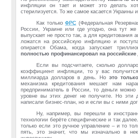
инфляции он тает и может это делать хот
стерилизуется. То же самое касается Украины и
Как только
ФРС
(Федеральная Резервна
России, Украине или где угодно, она тут ж
выпускает не просто так, а для кредитования 
ложатся на российскую инфляцию и поступа
опирается Обама, когда запускает трилли
полностью профинансировал на российские 
Если вы подсчитаете, сколько доллар
коэффициент инфляции, то у вас получит
миллиарда долларов в день. Но
это тольк
механизма кредитования мешает нам нара
предприниматель в России, то деньги можно 
уровне вы этих денег не получите. Но эти 
написали бизнес-план, но и если вы с ними до
Ну, например, вы перешли в иностран
технологии берёте специфические и так далее.
только если это ручное управление – и то тол
пять, это значит, что мы изначально в не