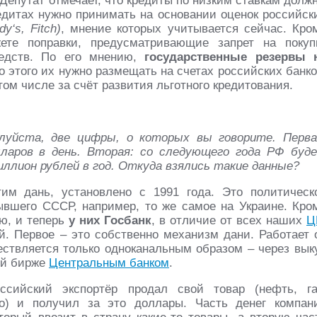
 Депутат отмечает, что кредиты по низким ставкам долж
едитах нужно принимать на основании оценок российск
dy‘s, Fitch)
, мнение которых учитывается сейчас. Кро
ете поправки, предусматривающие запрет на покуп
едств. По его мнению,
государственные резервы 
о этого их нужно размещать на счетах российских банко
ом числе за счёт развития льготного кредитования.
уйста, две цифры, о которых вы говорите. Перва
ларов в день. Вторая: со следующего года РФ буд
лион рублей в год. Откуда взялись такие данные?
м дань, установлено с 1991 года. Это политическ
ывшего СССР, например, то же самое на Украине. Кро
ю, и теперь
у них Госбанк
, в отличие от всех наших
Ц
й. Первое – это собственно механизм дани. Работает 
твляется только одноканальным образом – через вык
ой бирже
Центральным банком
.
сийский экспортёр продал свой товар (нефть, га
о) и получил за это доллары. Часть денег компан