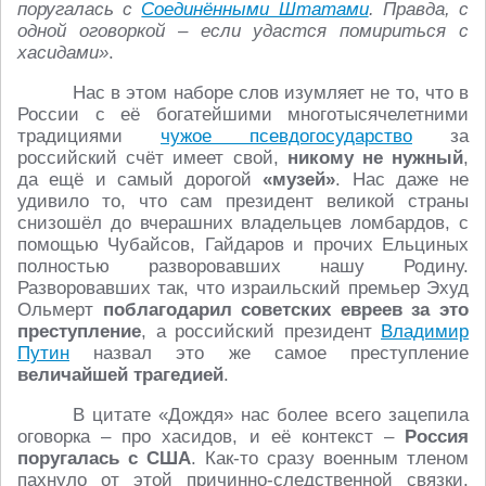
поругалась с
Соединёнными Штатами
. Правда, с
одной оговоркой – если удастся помириться с
хасидами»
.
Нас в этом наборе слов изумляет не то, что в
России с её богатейшими многотысячелетними
традициями
чужое псевдогосударство
за
российский счёт имеет свой,
никому не нужный
,
да ещё и самый дорогой
«музей»
. Нас даже не
удивило то, что сам президент великой страны
снизошёл до вчерашних владельцев ломбардов, с
помощью Чубайсов, Гайдаров и прочих Ельциных
полностью разворовавших нашу Родину.
Разворовавших так, что израильский премьер Эхуд
Ольмерт
поблагодарил советских евреев за это
преступление
, а российский президент
Владимир
Путин
назвал это же самое преступление
величайшей трагедией
.
В цитате «Дождя» нас более всего зацепила
оговорка – про хасидов, и её контекст –
Россия
поругалась с США
. Как-то сразу военным тленом
пахнуло от этой причинно-следственной связки.