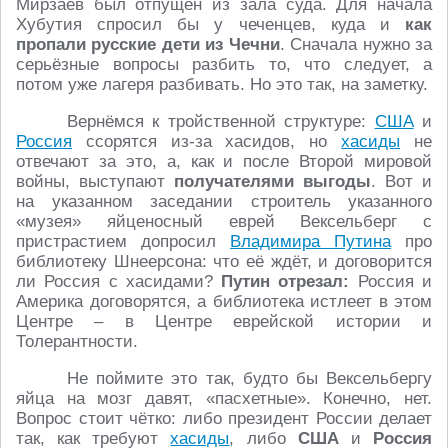
Мирзаев был отпущен из зала суда. Для начала
Хубутия спросил бы у чеченцев, куда и
как
пропали русские дети из Чечни
. Сначала нужно за
серьёзные вопросы разбить то, что следует, а
потом уже лагеря разбивать. Но это так, на заметку.
Вернёмся к тройственной структуре:
США
и
Россия
ссорятся из-за хасидов, но
хасиды
не
отвечают за это, а, как и после Второй мировой
войны, выступают
получателями выгоды
. Вот и
на указанном заседании строитель указанного
«музея» яйценосный еврей Вексельберг с
пристрастием допросил
Владимира Путина
про
библиотеку Шнеерсона: что её ждёт, и договорится
ли Россия с хасидами?
Путин отрезал:
Россия и
Америка договорятся, а библиотека истлеет в этом
Центре – в Центре еврейской истории и
Толерантности.
Не поймите это так, будто бы Вексельбергу
яйца на мозг давят, «пасхетные». Конечно, нет.
Вопрос стоит чётко: либо президент России делает
так, как требуют
хасиды
, либо
США
и
Россия