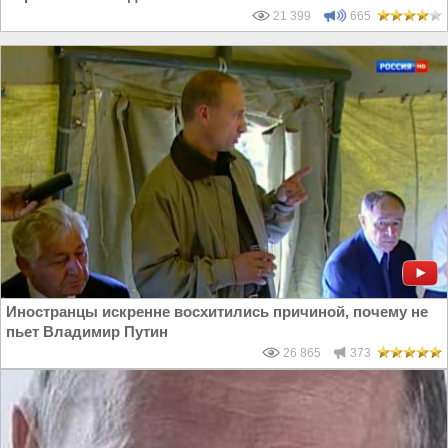
21 399
665
Иностранцы искренне восхитились причиной, почему не
пьет Владимир Путин
26 865
373