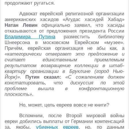
продолжают ругаться.
Адвокат еврейской религиозной организации
американских хасидов «Агудас хасидей Хабад»
Натан Левин
официально заявил, что хасиды
отказываются от предложения президента России
Владимира Путина
разместить библиотеку
Шнеерсона в московском Еврейском «музее».
Причём, еврейская организация не абы как, а
«категорически отвергает это предложение и
считает единственным приемлемым
результатом возвращение коллекции в штаб-
квартиру организации в Бруклине (город Нью-
Йорк)»
.
Путин сказал:
«С сожалением должен
констатировать, что дискуссия по этой
проблеме вышла в конфронтационную
плоскость»
.
Но, может, цель евреев вовсе не книги?
Вспомним, после Второй мировой войны
евреи добились выплаты от Германии компенсаций
за, якобы,
убиенных евреев
, но, по данным