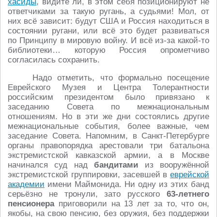
хасиды
, видите ли, в этом себя позиционируют не
ответчиками за такую ругань, а судьями! Мол, от
них всё зависит: будут США и Россия находиться в
состоянии ругани, или всё это будет развиваться
по Принципу в мировую войну. И всё из-за какой-то
библиотеки… которую Россия опрометчиво
согласилась сохранить.
Надо отметить, что формально посещение
Еврейского Музея и Центра Толерантности
российским президентом было привязано к
заседанию Совета по межнациональным
отношениям. Но в эти же дни состоялись другие
межнациональные события, более важные, чем
заседание Совета. Напомним, в Санкт-Петербурге
органы правопорядка арестовали три батальона
экстремистской кавказской армии, а в Москве
начинался суд над
бандитами
из вооружённой
экстремистской группировки, засевшей в
еврейской
академии
имени Маймонида. Ни одну из этих банд
серьёзно не тронули, зато русского
63-летнего
пенсионера
приговорили на 13 лет за то, что он,
якобы, на свою пенсию, без оружия, без поддержки