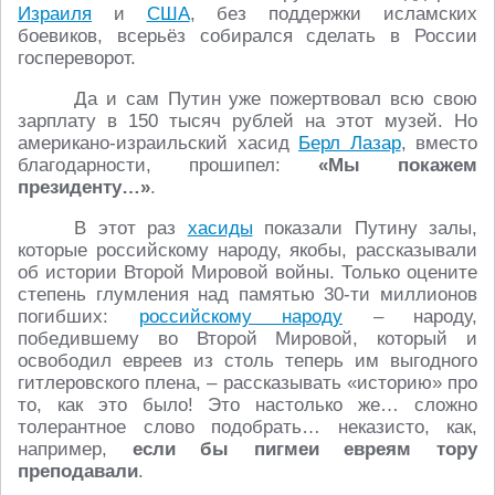
Израиля
и
США
, без поддержки исламских
боевиков, всерьёз собирался сделать в России
госпереворот.
Да и сам Путин уже пожертвовал всю свою
зарплату в 150 тысяч рублей на этот музей. Но
американо-израильский хасид
Берл Лазар
, вместо
благодарности, прошипел:
«Мы покажем
президенту…»
.
В этот раз
хасиды
показали Путину залы,
которые российскому народу, якобы, рассказывали
об истории Второй Мировой войны. Только оцените
степень глумления над памятью 30-ти миллионов
погибших:
российскому народу
– народу,
победившему во Второй Мировой, который и
освободил евреев из столь теперь им выгодного
гитлеровского плена, – рассказывать «историю» про
то, как это было! Это настолько же… сложно
толерантное слово подобрать… неказисто, как,
например,
если бы пигмеи евреям тору
преподавали
.