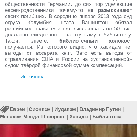
общественности Германии, до сих пор уцелевшие
евреи-родственники почему-то
не разыскивают
своих погибших. В середине января 2013 года суд
округа Колумбия штата Вашингтон обязал
российское правительство выплачивать по 50 тыс.
долларов ежедневно – за эту самую библиотеку.
Такой, знаете,
библиотечный холокост
получается. Из которого видно, что хасидам нет
выгоды от возврата книг. Зато есть выгода от
стравливания США и России на «установленной»
судом твёрдой финансовой сумме компенсаций.
Источник
Евреи
|
Сионизм
|
Иудаизм
|
Владимир Путин
|
Менахем-Мендл Шнеерсон
|
Хасиды
|
Библиотека