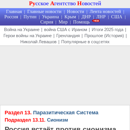
Ру
сское
А
гентство
Н
овостей
Главная
Главные новости
Новости
Лента новостей
|
|
|
|
Россия
Путин
Украина
Крым
ДНР
ЛНР
США
|
|
|
|
|
|
|
Сирия
Мир
Помощь
|
|
Война на Украине
|
война США с Ираном
|
Итоги 2025 года
|
Герои войны на Украине
|
Гренландия
|
Прошлое (История)
|
Николай Левашов
|
Популярные в соцсетях
Раздел 13.
Паразитическая Система
Подраздел 13.11.
Сионизм
Россия встаёт против сионизма