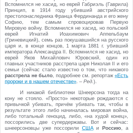
Вспомнился не хасид, но еврей Габриэль (Гаврила)
Принцип, в 1914 году убивший австрийского
престолонаследника Франца Фердинанда и его жену
Софию, тем самым спровоцировав Первую
Мировую войну. Вспомнился не хасид, но польский
еврей Игнатий Иоахимович Аппельбаум
(Гриневицкий), семь раз покушавшийся на русского
царя и, в конце концов, 1 марта 1881 г. убивший
императора Александра II. Вспомнился не хасид, но
еврей Яков Михайлович Юровский, один из
главных участников расстрела царя Николая II и его
семьи (сейчас стало известно о том, что никакого
расстрела не было
, подробнее см. репортаж
«Есть
пророки и в нашем отечестве»
. –
Ред
.).
И никакой библиотеки Шнеерсона тогда на
кону не стояло. «Просто» некоторые рождаются с
привычкой убивать, причём убивать так, чтобы в
результате этого либо начиналась мировая война,
либо тотальный геноцид, либо, «на худой конец»,
поссорились две супердержавы. Вот и сейчас:
шнеерсоновцы уже поссорили
США
и
Россию
, а