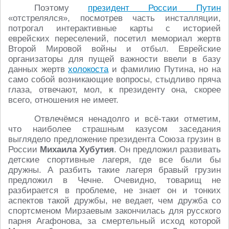
Поэтому
президент России Путин
«отстрелялся», посмотрев часть инсталляции,
потрогал интерактивные карты с историей
еврейских переселений, посетил мемориал жертв
Второй Мировой войны и отбыл. Еврейские
организаторы для пущей важности ввели в базу
данных жертв
холокоста
и фамилию Путина, но на
само собой возникающие вопросы, стыдливо пряча
глаза, отвечают, мол, к президенту она, скорее
всего, отношения не имеет.
Отвлечёмся ненадолго и всё-таки отметим,
что наиболее страшным казусом заседания
выглядело предложение президента Союза грузин в
России
Михаила Хубутия
. Он предложил развивать
детские спортивные лагеря, где все были бы
дружны. А разбить такие лагеря бравый грузин
предложил в Чечне. Очевидно, товарищ не
разбирается в проблеме, не знает он и тонких
аспектов такой дружбы, не ведает, чем дружба со
спортсменом Мирзаевым закончилась для русского
парня Агафонова, за смертельный исход которой