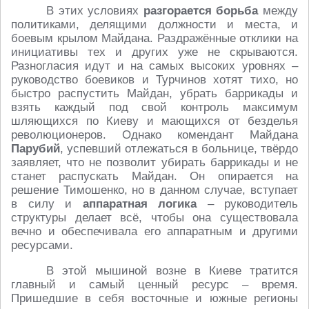
В этих условиях
разгорается борьба
между
политиками, делящими должности и места, и
боевым крылом Майдана. Раздражённые отклики на
инициативы тех и других уже не скрываются.
Разногласия идут и на самых высоких уровнях –
руководство боевиков и Турчинов хотят тихо, но
быстро распустить Майдан, убрать баррикады и
взять каждый под свой контроль максимум
шляющихся по Киеву и мающихся от безделья
революционеров. Однако комендант Майдана
Парубий
, успевший отлежаться в больнице, твёрдо
заявляет, что не позволит убирать баррикады и не
станет распускать Майдан. Он опирается на
решение Тимошенко, но в данном случае, вступает
в силу и
аппаратная логика
– руководитель
структуры делает всё, чтобы она существовала
вечно и обеспечивала его аппаратным и другими
ресурсами.
В этой мышиной возне в Киеве тратится
главный и самый ценный ресурс – время.
Пришедшие в себя восточные и южные регионы