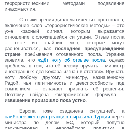
террористическими методами подавления
инакомыслия.
С точки зрения дипломатических протоколов,
включение слов «террористические методы» – это
уже красный сигнал, которым выражается
отношение к сложившейся ситуации. Отзыв посла
– тоже из крайних мер, которые могут
расцениваться, как
последнее предупреждение
стране
пребывания отозванного посла. Украина
заявила, что
ждёт ноту об отзыве посла
, однако
проблема в том, что её некому вручать – министр
иностранных дел Кожара изгнан в отставку. Вручать
ноту любому другому министру, назначенному
Радой, чья легитимность и дееспособность под
сомнением – означает признать её решения.
Поэтому найдена компромиссная формула –
извещение произошло пока устно
.
Европа тоже озадачена ситуацией, а
наиболее жёсткую реакцию выразила Турция
через
министра по делам
ЕС
, который попутно
раскритиковал и европейскую политику в