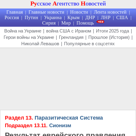
Ру
сское
А
гентство
Н
овостей
Главная
Главные новости
Новости
Лента новостей
|
|
|
|
Россия
Путин
Украина
Крым
ДНР
ЛНР
США
|
|
|
|
|
|
|
Сирия
Мир
Помощь
|
|
Война на Украине
|
война США с Ираном
|
Итоги 2025 года
|
Герои войны на Украине
|
Гренландия
|
Прошлое (История)
|
Николай Левашов
|
Популярные в соцсетях
Раздел 13.
Паразитическая Система
Подраздел 13.11.
Сионизм
Результат еврейского правления