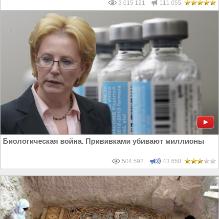
3 015 121
111 055
Биологическая война. Прививками убивают миллионы
504 592
43 650