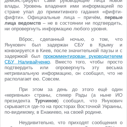
демонстрируют сами руководящие лица новой
влады. Уровень владения ими информацией по
стране упал до примитивного гадания «фифти-
фифти». Официальные лица – причём,
первые
лица ведомств
– не в состоянии ни подтвердить,
ни опровергнуть информацию любого уровня.
Вброс, сделанный ночью, о том, что
Янукович был задержан СБУ в Крыму и
конвоируется в Киев, после значительной паузы и с
задержкой был
прокомментирован руководителем
СБУ Наливайченко
. Вместо того, чтобы просто
подтвердить или опровергнуть эту весьма
нетривиальную информацию, он сообщил, что не
располагает ею. Совсем.
При этом за день до этого ещё один
«керивнык» страны, спикер Рады (а ныне ИО
президента
Турчинов
) сообщил, что Янукович
скрывается где-то на просторах Восточной Украины,
по-видимому, в Енакиево, на своей родине.
Неудивительно, что приходят сообщения о