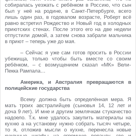
собиралась уезжать с ребёнком в Россию, что сын
был у неё на родине, в Санкт-Петербурге, всего
лишь один раз, в годовалом возрасте, Роберт всё
равно встретил Рождество и Новый год в холодных
приютских стенах. После этого его на две недели
отпустили домой, а затем снова забрали мальчика
в приют – теперь уже до мая.
– Сейчас я уже сам готов просить в России
убежища, только чтобы быть вместе со своим
ребёнком, – с возмущением сказал «МК» Вели-
Пекка Рампала…
Америка, и Австралия превращаются в
полицейские государства
Всему должна быть определённая мера. Я
мать троих австралийцев (сыновья 14, 12 лет и
доча 9 лет). И мне и другим землячкам стукачество
надоело. Т.к. мне удалось закупить материалы на
кухню а на установку нужно собрать тысяч четыре,
то я, отложив мысли о кухне, перенесла новые
кухонные шкафы на огромную веранду, где и