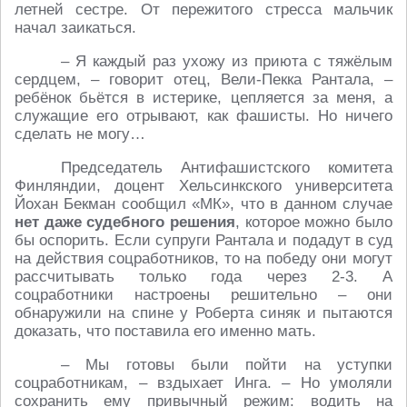
летней сестре. От пережитого стресса мальчик
начал заикаться.
– Я каждый раз ухожу из приюта с тяжёлым
сердцем, – говорит отец, Вели-Пекка Рантала, –
ребёнок бьётся в истерике, цепляется за меня, а
служащие его отрывают, как фашисты. Но ничего
сделать не могу…
Председатель Антифашистского комитета
Финляндии, доцент Хельсинкского университета
Йохан Бекман сообщил «МК», что в данном случае
нет даже судебного решения
, которое можно было
бы оспорить. Если супруги Рантала и подадут в суд
на действия соцработников, то на победу они могут
рассчитывать только года через 2-3. А
соцработники настроены решительно – они
обнаружили на спине у Роберта синяк и пытаются
доказать, что поставила его именно мать.
– Мы готовы были пойти на уступки
соцработникам, – вздыхает Инга. – Но умоляли
сохранить ему привычный режим: водить на