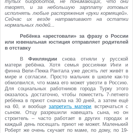
тупых биороботов, не понимающих, что они
творят, и за небольшую зарплату готовых
исполнять любые распоряжения «руки кормящей».
Сейчас их везде натравливают на остатки
нормальных людей...
Ребёнка «арестовали» за фразу о России
или ювенальная юстиция отправляет родителей
в отставку
В
Финляндии
снова отняли у русской
матери ребёнка. Хотя семья россиянки Инги и
финна Вели-Пекка Рантала уже десять лет живёт в
мире и согласии. Просто мальчик в школе как-то
обмолвился, что мама его может увезти в Россию.
Для социальных работников города Турку этого
оказалось достаточно, чтобы поместить 7-летнего
ребёнка в приют сначала на 30 дней, а затем ещё
на 60, и вообще
запретить матери
встречаться с
сыном. Отцу разрешили навещать сына, но он
строитель – часто работает в других городах и
каждый день посещать приют не может. Маленький
Роберт же очень скучает по маме, по дому, по 19-