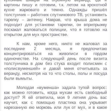
картины пишу и готовим, т.к. летом на крохотной
кухне жарковато и темно. Однажды пришёл
толстунчик – работник спутникового ТВ, установить
тарелку – антенну. Наврав, что крыша дома не
подходит для установки тарелки, он вприпрыжку
поскакал жаловаться полиции, что я готовлю на
открытом для мух пространстве.
К нам, кроме него, никто не жаловал за
последние 2 месяца, я предпочитаю
концентрироваться на живописи в гордом
одиночестве. На следующий день после визита
толстунчика в дом без стука входит полисмен с
«полисвуменшей» и давай меня отчитывать за
веранду, несмотря на то что столы, полы и посуда
были вымыты.
Молодая «вуменша» задала тупой вопрос:
как можно готовить, когда мухам есть свободный
доступ? Я ей ответила, моя 9 летняя дочь вас
научит, как с помощью пластика она укрывает
нарезанную ею морковь или лук от мух, и в какое