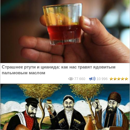
Страшнее ртути и цианида: как нас травят ядовитым
пальмовым маслом
77 660
10 996