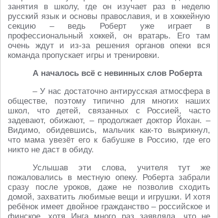
занятия в школу, где он изучает раз в неделю
русский язык и основы православия, и в хоккейную
секцию – ведь Роберт уже играет в
профессиональный хоккей, он вратарь. Его там
очень ждут и из-за решения органов опеки вся
команда пропускает игры и тренировки.
А началось всё с невинных слов Роберта
– У нас достаточно антирусская атмосфера в
обществе, поэтому типично для многих наших
школ, что детей, связанных с Россией, часто
задевают, обижают, – продолжает доктор Йохан. –
Видимо, обидевшись, мальчик как-то выкрикнул,
что мама увезёт его к бабушке в Россию, где его
никто не даст в обиду.
Услышав эти слова, учителя тут же
пожаловались в местную опеку. Роберта забрали
сразу после уроков, даже не позволив сходить
домой, захватить любимые вещи и игрушки. И хотя
ребёнок имеет двойное гражданство – российское и
финское, хотя Инга много раз заявляла, что не