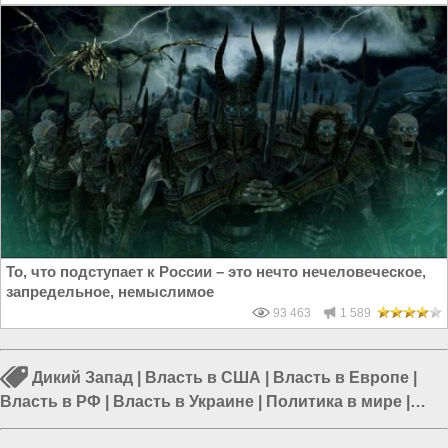
То, что подступает к России – это нечто нечеловеческое,
запредельное, немыслимое
93 463
1 589
Дикий Запад
|
Власть в США
|
Власть в Европе
|
Власть в РФ
|
Власть в Украине
|
Политика в мире
|
Паразитическая система