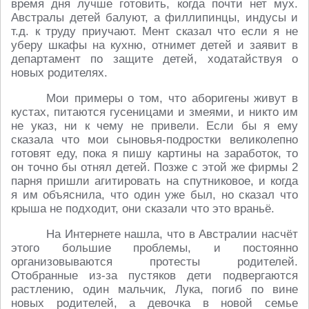
время дня лучше готовить, когда почти нет мух.
Австралы детей балуют, а филлипинцы, индусы и
т.д. к труду приучают. Мент сказал что если я не
уберу шкафы на кухню, отнимет детей и заявит в
департамент по защите детей, ходатайствуя о
новых родителях.
Мои примеры о том, что аборигены живут в
кустах, питаются гусеницами и змеями, и никто им
не указ, ни к чему не привели. Если бы я ему
сказала что мои сыновья-подростки великолепно
готовят еду, пока я пишу картины на заработок, то
он точно бы отнял детей. Позже с этой же фирмы 2
парня пришли агитировать на спутниковое, и когда
я им объяснила, что один уже был, но сказал что
крыша не подходит, они сказали что это враньё.
На Интернете нашла, что в Австралии насчёт
этого большие проблемы, и постоянно
организовываются протесты родителей.
Отобранные из-за пустяков дети подвергаются
растлению, один мальчик, Лука, погиб по вине
новых родителей, а девочка в новой семье