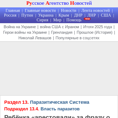
Ру
сское
А
гентство
Н
овостей
Главная
Главные новости
Новости
Лента новостей
|
|
|
|
Россия
Путин
Украина
Крым
ДНР
ЛНР
США
|
|
|
|
|
|
|
Сирия
Мир
Помощь
|
|
Война на Украине
|
война США с Ираном
|
Итоги 2025 года
|
Герои войны на Украине
|
Гренландия
|
Прошлое (История)
|
Николай Левашов
|
Популярные в соцсетях
Раздел 13.
Паразитическая Система
Подраздел 13.4.
Власть паразитов
Ребёнка «арестовали» за фразу о