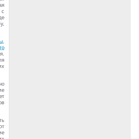
ая
 с
де
у,
ы
,
го
я.
ля
их
но
ие
ет
ов
ть
от
ие
их