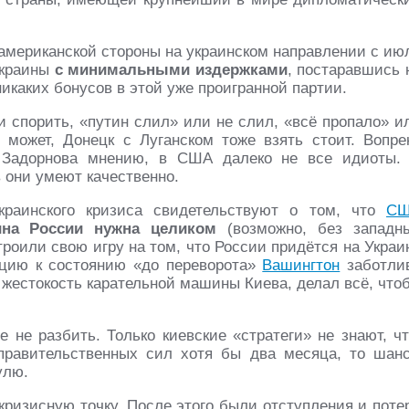
 американской стороны на украинском направлении с ию
краины
с минимальными издержками
, постаравшись 
никаких бонусов в этой уже проигранной партии.
 спорить, «путин слил» или не слил, «всё пропало» и
может, Донецк с Луганском тоже взять стоит. Вопре
а Задорнова мнению, в США далеко не все идиоты.
 они умеют качественно.
краинского кризиса свидетельствуют о том, что
С
ина России нужна целиком
(возможно, без западн
троили свою игру на том, что России придётся на Украи
ацию к состоянию «до переворота»
Вашингтон
заботли
 жестокость карательной машины Киева, делал всё, что
 не разбить. Только киевские «стратеги» не знают, чт
правительственных сил хотя бы два месяца, то шан
улю.
ризисную точку. После этого были отступления и поте