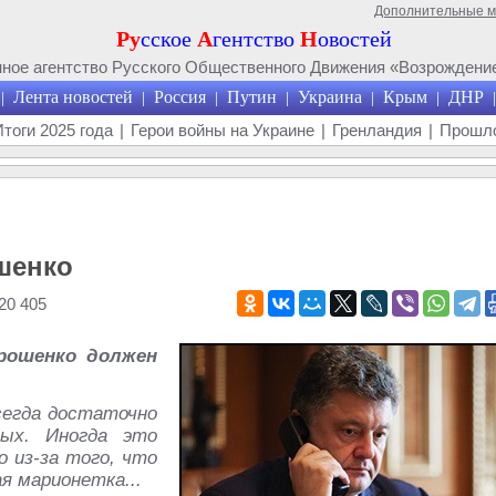
Дополнительные 
Ру
сское
А
гентство
Н
овостей
ое агентство Русского Общественного Движения «Возрождение
Лента новостей
Россия
Путин
Украина
Крым
ДНР
|
|
|
|
|
|
|
Итоги 2025 года
|
Герои войны на Украине
|
Гренландия
|
Прошло
шенко
20 405
орошенко должен
сегда достаточно
ых. Иногда это
о из-за того, что
я марионетка...