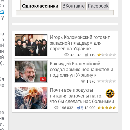
Он
Одноклассники
ВКонтакте
Facebook
ко
 у
на
Игорь Коломойский готовит
 в
запасной плацдарм для
ей
евреев на Украине
ли
37 137
119
ей
),
Как иудей Коломойский,
создал армию неонацистов и
подтолкнул Украину к
бя
катастрофе
1 976
из
Почти все продукты
питания заточены на то,
что бы сделать нас больными
и бесплодным
196 032
13 900
ие
же
и.
ий