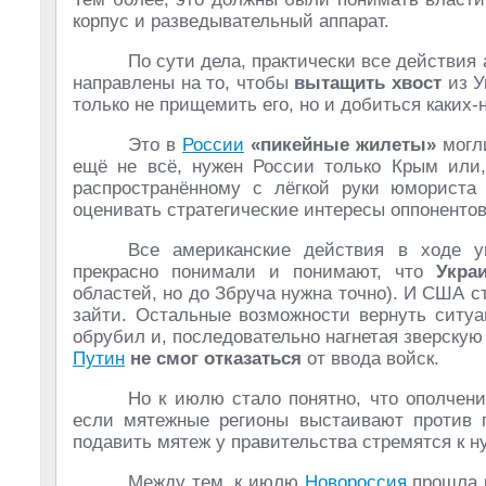
корпус и разведывательный аппарат.
По сути дела, практически все действия
направлены на то, чтобы
вытащить хвост
из У
только не прищемить его, но и добиться каких-
Это в
России
«пикейные жилеты»
могли
ещё не всё, нужен России только Крым или, 
распространённому с лёгкой руки юморист
оценивать стратегические интересы оппонентов
Все американские действия в ходе у
прекрасно понимали и понимают, что
Укра
областей, но до Збруча нужна точно). И США с
зайти. Остальные возможности вернуть ситу
обрубил и, последовательно нагнетая зверскую
Путин
не смог отказаться
от ввода войск.
Но к июлю стало понятно, что ополчение
если мятежные регионы выстаивают против 
подавить мятеж у правительства стремятся к н
Между тем, к июлю
Новороссия
прошла к