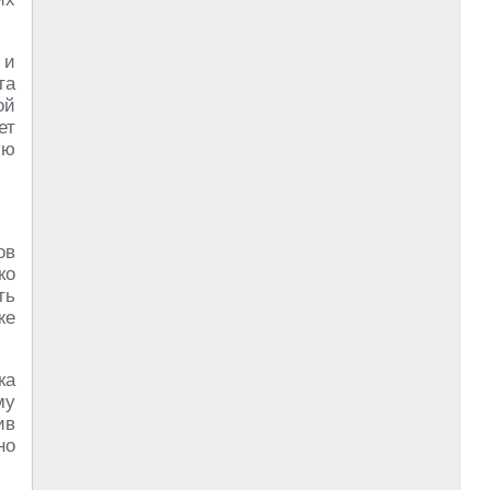
 и
та
ой
ет
ую
ов
ко
ть
же
ка
му
ив
но