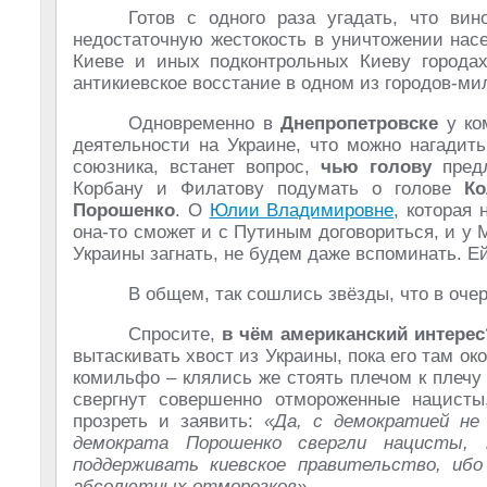
Готов с одного раза угадать, что ви
недостаточную жестокость в уничтожении нас
Киеве и иных подконтрольных Киеву городах
антикиевское восстание в одном из городов-м
Одновременно в
Днепропетровске
у ко
деятельности на Украине, что можно нагадить
союзника, встанет вопрос,
чью голову
пред
Корбану и Филатову подумать о голове
Ко
Порошенко
. О
Юлии Владимировне
, которая 
она-то сможет и с Путиным договориться, и у
Украины загнать, не будем даже вспоминать. Е
В общем, так сошлись звёзды, что в оче
Спросите,
в чём американский интерес
вытаскивать хвост из Украины, пока его там о
комильфо – клялись же стоять плечом к плечу
свергнут совершенно отмороженные нацист
прозреть и заявить:
«Да, с демократией не
демократа Порошенко свергли нацисты,
поддерживать киевское правительство, иб
абсолютных отморозков»
.