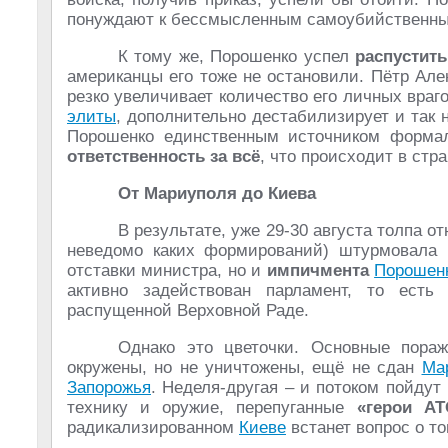
понуждают к бессмысленным самоубийственны
К тому же, Порошенко успел
распустит
американцы его тоже не остановили. Пётр Алек
резко увеличивает количество его личных враг
элиты
, дополнительно дестабилизирует и так 
Порошенко единственным источником формаль
ответственность за всё
, что происходит в стр
От Мариуполя до Киева
В результате, уже 29-30 августа толпа 
неведомо каких формирований) штурмовала 
отставки министра, но и
импичмента
Порошен
активно задействован парламент, то есть
распущенной Верховной Раде.
Однако это цветочки. Основные пораж
окружены, но не уничтожены, ещё не сдан
Ма
Запорожья
. Неделя-другая – и потоком пойдут
технику и оружие, перепуганные
«герои АТ
радикализированном
Киеве
встанет вопрос о т