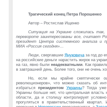
Трагический конец Петра Порошенко
Автор – Ростислав Ищенко
Ситуация на Украине сложилась так,
перевороте заинтересованы все, считает Р
президент Центра системного анализа и пр
МИА «Россия сегодня»…
Люди, свергавшие
Януковича
за год до е
на российские деньги нарастить жирок на укра
на газ, явно были
неадекватными
. Как правил
в завтрашний день. Более того, они не очень х
Но, если мы крайне скептически оц
революционеров», что можно сказать об инт
избраться
президентом
Украины
? Тогда уже
Украины больше нет, что центральная власть н
области, да и столицу контролирует условно
прогуляться в правительственный квартал. 
операция в
Новороссии
проваливается, а
Запад