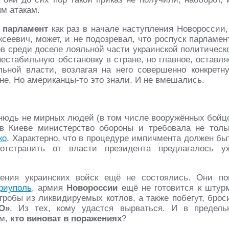
м атакам.
ь парламент
как раз в начале наступления Новороссии,
сеевич, может, и не подозревал, что роспуск парламен
ов среди доселе лояльной части украинской политическ
нестабильную обстановку в стране, но главное, оставля
ной власти, возлагая на него совершенно конкретн
ане. Но американцы-то это знали. И не вмешались.
отнюдь не мирных людей (в том числе вооружённых бойц
в Киеве министерство обороны и требовала не толь
ко
. Характерно, что в процедуре импичмента должен бы
 отстранить от власти президента предлагалось у
ения украинских войск ещё не состоялись. Они по
риуполь
, армия
Новороссии
ещё не готовится к штур
 гробы из ликвидируемых котлов, а также побегут, брос
О»
. Из тех, кому удастся вырваться. И в предель
ом,
кто виноват в поражениях
?