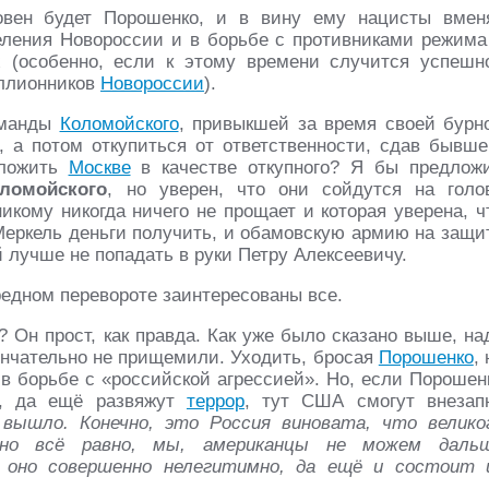
новен будет Порошенко, и в вину ему нацисты вмен
еления Новороссии и в борьбе с противниками режима
 (особенно, если к этому времени случится успешн
иллионников
Новороссии
).
манды
Коломойского
, привыкшей за время своей бурн
, а потом откупиться от ответственности, сдав бывше
ложить
Москве
в качестве откупного? Я бы предлож
ломойского
, но уверен, что они сойдутся на голо
никому никогда ничего не прощает и которая уверена, ч
 Меркель деньги получить, и обамовскую армию на защи
й лучше не попадать в руки Петру Алексеевичу.
редном перевороте заинтересованы все.
? Он прост, как правда. Как уже было сказано выше, на
кончательно не прищемили. Уходить, бросая
Порошенко
, 
 в борьбе с «российской агрессией». Но, если Порошен
ы, да ещё развяжут
террор
, тут США смогут внезап
 вышло. Конечно, это Россия виновата, что велико
 но всё равно, мы, американцы не можем даль
о оно совершенно нелегитимно, да ещё и состоит 