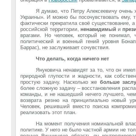
Я думаю, что Петру Алексеевичу очень 
Украины». И можно бы посочувствовать ему, т
фактически прекратила своё существование, а
российской территории,
ненавидимый
и
през
врагами. Но человек, который не понимал, 
политический и военный гений уровня Бона
Баррас), не заслуживает сочувствия.
Что делать, когда ничего нет
Януковича ненавидят за то, что он имел
природной глупости и жадности, как собстве
простую задачу. Насколько же
больше заслу
более сложную задачу – восстановления распав
команды, и не нашедший ничего лучшего, че
возврата резню на принципиально новый у
Человек, решивший вместо поиска компром
реализовать этот план.
На момент получения номинальной влас
политике. У него не было частной армии не то
родную Винницкую область он контролиров