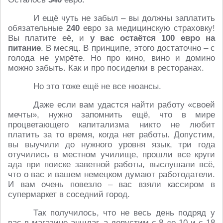
И ещё чуть не забыл – вы должны заплатить
обязательные
240
евро за медицинскую страховку!
Вы платите её, и
у вас остаётся 100 евро на
питание
. В месяц. В принципе, этого достаточно – с
голода не умрёте. Но про кино, вино и домино
можно забыть. Как и про посиделки в ресторанах.
Но это тоже ещё не все нюансы.
Даже если вам удастся найти работу «своей
мечты», нужно запомнить ещё, что в мире
процветающего капитализма никто не любит
платить за то время, когда нет работы. Допустим,
вы выучили до нужного уровня язык, три года
отучились в местном училище, прошли все круги
ада при поиске заветной работы, выслушали всё,
что о вас и вашем немецком думают работодатели.
И вам очень повезло – вас взяли кассиром в
супермаркет в соседний город.
Так получилось, что не весь день подряд у
вас в магазине аншлаг, а допустим с 8 до 10 и с 18