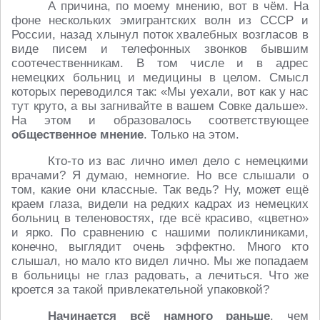
А причина, по моему мнению, вот в чём. На
фоне нескольких эмигрантских волн из СССР и
России, назад хлынул поток хвалебных возгласов в
виде писем и телефонных звонков бывшим
соотечественникам. В том числе и в адрес
немецких больниц и медицины в целом. Смысл
которых переводился так: «Мы уехали, вот как у нас
тут круто, а вы загнивайте в вашем Совке дальше».
На этом и образовалось соответствующее
общественное мнение
. Только на этом.
Кто-то из вас лично имел дело с немецкими
врачами? Я думаю, немногие. Но все слышали о
том, какие они классные. Так ведь? Ну, может ещё
краем глаза, видели на редких кадрах из немецких
больниц в теленовостях, где всё красиво, «цветно»
и ярко. По сравнению с нашими поликлиниками,
конечно, выглядит очень эффектно. Много кто
слышал, но мало кто видел лично. Мы же попадаем
в больницы не глаз радовать, а лечиться. Что же
кроется за такой привлекательной упаковкой?
Начинается всё намного раньше
, чем