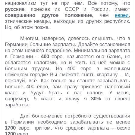
национализм тут не при чём. Всё потому, что
русские
, приехав из СССР и России, имеют
совершенно другое положение
, чем
евреи
,
этнические немцы, выходцы из других республик.
Но, об этом позже.
Многим, наверное, довелось слышать, что в
Германии большие зарплаты. Давайте остановимся
на этом немного подробнее. Минимальная зарплата
в Германии –
400
евро, называется она базис, не
облагается налогами, но и жить на неё можно с
большим трудом. На 400 евро в маленьком
немецком городке Вы сможете снять квартиру… И,
пожалуй, всё. Как только вы станете зарабатывать
больше 400 евро, вам сразу присвоят налоговый
класс и будут брать с вас налоги. У меня,
например, 5 класс и плачу я
30%
от своего
заработка.
Для более-менее потребного существования
в Германии необходимо зарабатывать не менее
1700
евро, притом, что средняя зарплата – около
1200
евро.