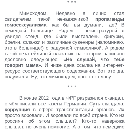
* * *
Мимоходом. Недавно я лично стал
свидетелем такой ненавязчивой
пропаганды
гомосексуализма
, как бы вы думали, где? В
немецкой больнице. Рядом с регистратурой я
увидел стенд, где были выставлены фигурки,
брелки, флажки и различные сувениры (напоминаю,
это в больнице!) с радужной символикой. А рядом
такой незатейливый плакатик, на котором написано
дословно следующее:
«Не слушай, что тебе
говорит мама»
. И ниже дана ссылка на интернет-
ресурс соответствующего содержания. Вот это да,
подумал я. Ну, это мимоходом, просто к слову.
* * *
В конце 2012 года в ФРГ разразился скандал,
о чём писали все газеты Германии. Суть скандала:
коррупция
в сфере трансплантации органов. Их
просто воровали. И воровали по всей стране. Кто из
россиян об этом слышал? Кто-то наверняка
слышал, но очень немногие. А о том, что немецкие