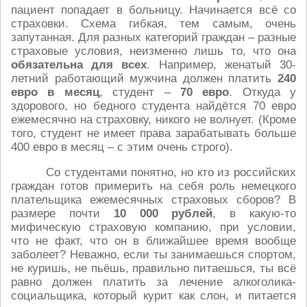
пациент попадает в больницу. Начинается всё со
страховки. Схема гибкая, тем самым, очень
запутанная. Для разных категорий граждан – разные
страховые условия, неизменно лишь то, что она
обязательна для всех
. Например, женатый 30-
летний работающий мужчина должен платить
240
евро в месяц
, студент –
70 евро
. Откуда у
здорового, но бедного студента найдётся 70 евро
ежемесячно на страховку, никого не волнует. (Кроме
того, студент не имеет права зарабатывать больше
400 евро в месяц – с этим очень строго).
Со студентами понятно, но кто из российских
граждан готов примерить на себя роль немецкого
плательщика ежемесячных страховых сборов? В
размере почти
10 000 рублей
, в какую-то
мифическую страховую компанию, при условии,
что не факт, что он в ближайшее время вообще
заболеет? Неважно, если ты занимаешься спортом,
не куришь, не пьёшь, правильно питаешься, ты всё
равно должен платить за лечение алкоголика-
социальщика, который курит как слон, и питается