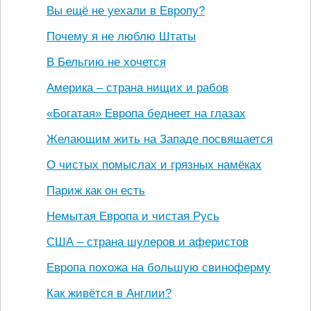
Вы ещё не уехали в Европу?
Почему я не люблю Штаты
В Бельгию не хочется
Америка – страна нищих и рабов
«Богатая» Европа беднеет на глазах
Желающим жить на Западе посвящается
О чистых помыслах и грязных намёках
Париж как он есть
Немытая Европа и чистая Русь
США – страна шулеров и аферистов
Европа похожа на большую свиноферму
Как живётся в Англии?