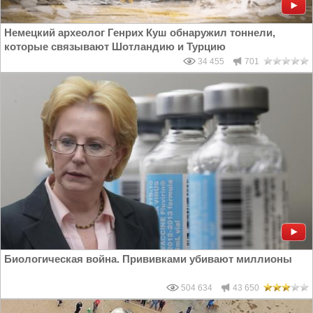
Немецкий археолог Генрих Куш обнаружил тоннели,
которые связывают Шотландию и Турцию
34 455
701
Биологическая война. Прививками убивают миллионы
504 634
43 650