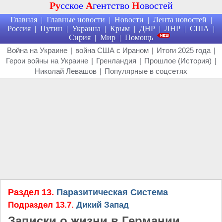
Ру
сское
А
гентство
Н
овостей
Главная
Главные новости
Новости
Лента новостей
|
|
|
|
Россия
Путин
Украина
Крым
ДНР
ЛНР
США
|
|
|
|
|
|
|
Сирия
Мир
Помощь
|
|
Война на Украине
|
война США с Ираном
|
Итоги 2025 года
|
Герои войны на Украине
|
Гренландия
|
Прошлое (История)
|
Николай Левашов
|
Популярные в соцсетях
Раздел 13.
Паразитическая Система
Подраздел 13.7.
Дикий Запад
Записки о жизни в Германии