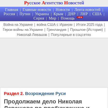
Ру
сское
А
гентство
Н
овостей
Главная
Главные новости
Новости
Лента новостей
|
|
|
|
Россия
Путин
Украина
Крым
ДНР
ЛНР
США
|
|
|
|
|
|
|
Сирия
Мир
Помощь
|
|
Война на Украине
|
война США с Ираном
|
Итоги 2025 года
|
Герои войны на Украине
|
Гренландия
|
Прошлое (История)
|
Николай Левашов
|
Популярные в соцсетях
Раздел 2.
Возрождение Руси
Продолжаем дело Николая