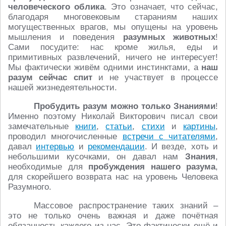
человеческого облика
. Это означает, что сейчас,
благодаря многовековым стараниям наших
могущественных врагов, мы опущены на уровень
мышления и поведения
разумных животных
!
Сами посудите: нас кроме жилья, еды и
примитивных развлечений, ничего не интересует!
Мы фактически живём одними инстинктами, а
наш
разум сейчас спит
и не участвует в процессе
нашей жизнедеятельности.
Пробудить разум можно только Знаниями
!
Именно поэтому Николай Викторович писал свои
замечательные
книги
,
статьи
,
стихи
и
картины
,
проводил многочисленные
встречи с читателями
,
давал
интервью
и
рекомендации
. И везде, хоть и
небольшими кусочками, он давал нам
Знания
,
необходимые для
пробуждения нашего разума
,
для скорейшего возврата нас на уровень Человека
Разумного.
Массовое распространение таких знаний –
это не только очень важная и даже почётная
обязанность каждого из нас. Это фактически ещё и