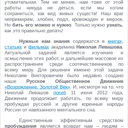
утомительная. Тем не менее, нам тоже от этой
работы никуда не деться, если мы хотим
сохраниться, как вид живых существ! Наш враг
непримирим, злобен, подл, кровожаден и мерзок.
Но
бить его можно и нужно
. Только нужно
узнать
,
как это правильно делать!
Нужные нам знания
содержатся в
книгах
,
статьях
и
фильмах
академика
Николая Левашова
.
Актуальной задачей является изучение и
осмысление этих работ, и дальнейшее массовое их
распространение среди соотечественников по
всему миру. Для решения именно этой задачи
Николаем Викторовичем было недавно создано
наше
Русское Общественное Движение
«Возрождение. Золотой Век»
. И, несмотря на то, что
Николай Левашов
погиб
11 июня 2012 года,
Движение продолжает работать, по всему миру
пробуждая русский и другие коренные народы
России от навязанного ментального сна.
Единственным эффективным средством
пробуждения
является возврат нам – людям –