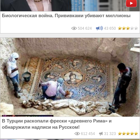
Биологическая война. Прививками убивают миллионы
504 624
43 650
В Турции раскопали фрески «древнего Рима» и
обнаружили надписи на Русском!
612 454
31 323