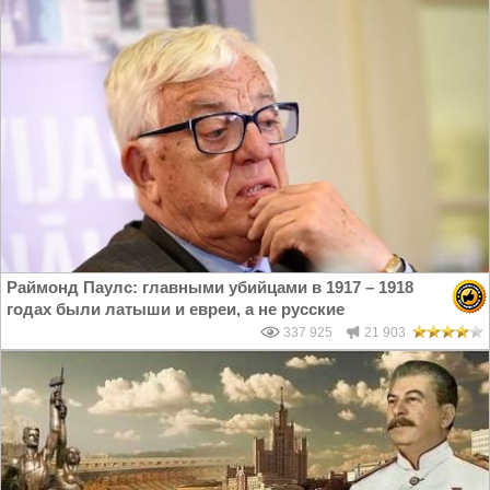
Раймонд Паулс: главными убийцами в 1917 – 1918
годах были латыши и евреи, а не русские
337 925
21 903