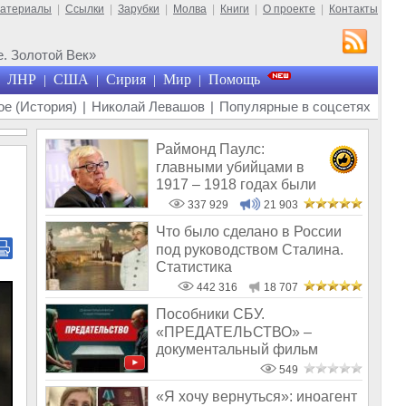
материалы
|
Ссылки
|
Зарубки
|
Молва
|
Книги
|
О проекте
|
Контакты
. Золотой Век»
ЛНР
США
Сирия
Мир
Помощь
|
|
|
|
е (История)
|
Николай Левашов
|
Популярные в соцсетях
Раймонд Паулс:
главными убийцами в
1917 – 1918 годах были
латыши и евреи, а не русс
337 929
21 903
Что было сделано в России
под руководством Сталина.
Статистика
442 316
18 707
Пособники СБУ.
«ПРЕДАТЕЛЬСТВО» –
документальный фильм
Андрея Медведева
549
«Я хочу вернуться»: иноагент