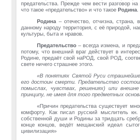
предательства. Прежде чем вести разговор на
что такое «предательство» и что такое
Родина
.
Родина
– отечество, отчизна, страна, 
данному народу территория, с её природой, на
культуры, быта и нравов.
Предательство
– всегда измена, и преда
потому, что внешний враг действует в интере
Родине, предаёт свой наРОД, свой РОД, соотве
свете ничего страшнее этого.
«В понятиях Святой Руси страшнейше
его достоин смерти. Предательство состоит
помыслах, чувствах, решениях) или внешне
принципу, не имея для того предметных основ
«Причин предательства существует мног
комфорту. Как писал русский мыслитель кн.
собственной души и Родины за тридцать сребре
конце концов, ведёт мещанский идеал сытог
цивилизация»