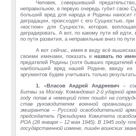
Человек, совершивший предательство
неправильное, в первую очередь губит свою С
больший вред для народа и Родины наносит п
деградации, происходят с его Сущностью, при 
«костюм» для Сущности, которая, воплощая
деградировать. А вот, по какому пути ей идти
по пути развития, а неправильные вниз по пути
А вот сейчас, имея в виду всё вышеска
своими именами, показать и
назвать по име
предателей Родины (хотя бывших предателей н
наибольший вред нашей Родине, ввиду их в
аргументов будем учитывать только результаты 
1.
«
Власов Андрей Андреевич
–
со
Битвы за Москву. Командовал 2-й ударной арм
году попав в немецкий плен пошёл на сотруд
став руководителем военной организации
эмигрантов – Русской освободительной арми
председатель Президиума Комитета освобожд
РОА (28 января – 12 мая 1945). В 1945 году пл
государственной измене, лишён воинских зван