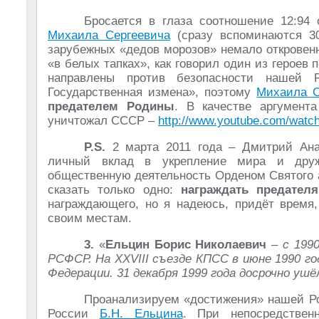
Бросается в глаза соотношение 12:94 
Михаила Сергеевича
(сразу вспоминаются 30
зарубежных «дедов морозов» немало открове
«в белых тапках», как говорил один из героев
направлены против безопасности нашей
Государственная измена», поэтому
Михаила С
предателем Родины
. В качестве аргумен
уничтожал СССР –
http://www.youtube.com/wat
P.S.
2 марта 2011 года – Дмитрий Ан
личный вклад в укрепление мира и дру
общественную деятельность Орденом Святого 
сказать только одно:
награждать предателя
награждающего, но я надеюсь, придёт время,
своим местам.
3.
«
Ельцин Борис Николаевич
–
с 199
РСФСР. На XXVIII съезде КПСС в июне 1990 г
Федерации. 31 декабря 1999 года досрочно ушё
Проанализируем «достижения» нашей Ро
России
Б.Н. Ельцина
. При непосредствен