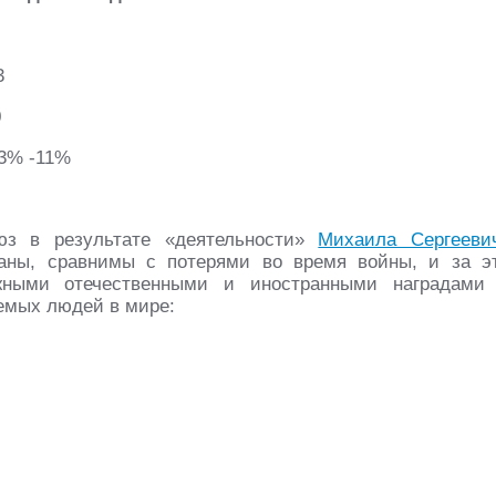
3
0
,3% -11%
юз в результате «деятельности»
Михаила Сергееви
аны, сравнимы с потерями во время войны, и за э
жными отечественными и иностранными наградами
емых людей в мире: