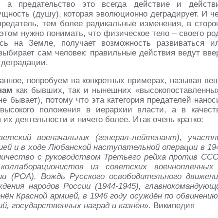
, а предательство это всегда действие и действ
ущность (душу), которая эволюционно деградирует. И ч
редатель, тем более радикальные изменения, в сторо
этом нужно понимать, что физическое тело – своего ро
сь на Земле, получает возможность развиваться и
, выбирает сам человек: правильные действия ведут вве
 деградации.
занное, попробуем на конкретных примерах, называя ве
нам
как бывших, так и нынешних «высокопоставленны
е бывает), потому что эта категория предателей нанос
ысокого положения в иерархии власти, а в качест
их деятельности и ничего более. Итак очень кратко:
ветский военачальник (генерал-лейтенант), участн
ией и в ходе Любанской наступательной операции в 19
ничество с руководством Третьего рейха против ССС
 коллаборационистов из советских военнопленных
и (РОА). Вождь Русского освободительного движени
ения народов России (1944-1945), главнокомандующ
енён Красной армией, в 1946 году осуждён по обвинению
ий, государственных наград и казнён
». Википедия