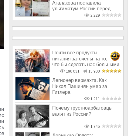
Агалакова поставила
ультиматум России перед
возвращени
2 229
Почти все продукты
питания заточены на то,
что бы сделать нас больными
и бесплодным
196 031
13 900
Легионер вермахта. Как
Никол Пашинян умер за
Гитлера
1 211
Почему грустноарбатовцы
ли
валят из России?
мо
ли
сь
1 745
ов
Девицкие Орлята: