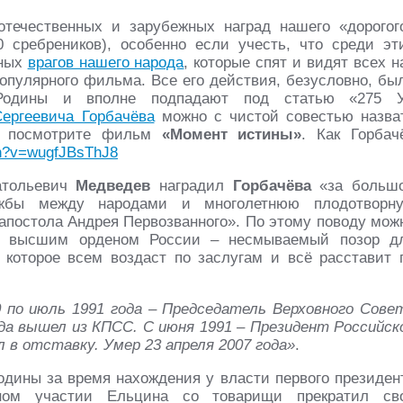
отечественных и зарубежных наград нашего «дорогог
 сребреников), особенно если учесть, что среди эт
нных
врагов нашего народа
, которые спят и видят всех н
 популярного фильма. Все его действия, безусловно, бы
 Родины и вполне подпадают под статью «275 
ергеевича Горбачёва
можно с чистой совестью назва
та посмотрите фильм
«Момент истины»
. Как Горбач
ch?v=wugfJBsThJ8
атольевич
Медведев
наградил
Горбачёва
«за больш
жбы между народами и многолетнюю плодотворн
апостола Андрея Первозванного». По этому поводу мож
высшим орденом России – несмываемый позор д
 которое всем воздаст по заслугам и всё расставит 
0 по июль 1991 года – Председатель Верховного Сове
ода вышел из КПСС. С июня 1991 – Президент Российск
л в отставку. Умер 23 апреля 2007 года»
.
дины за время нахождения у власти первого президен
ном участии Ельцина со товарищи прекратил св