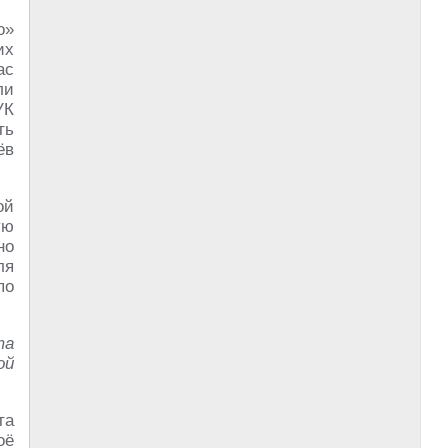
о»
их
ас
ли
УК
ть
ёв
ой
ую
но
ля
по
та
ой
та
оё