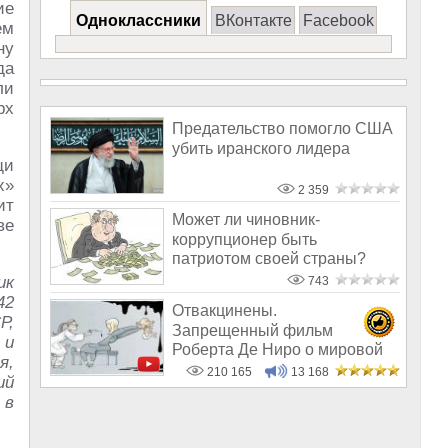
ие
Одноклассники
ВКонтакте
Facebook
ем
ну
да
ли
рх
Предательство помогло США
убить иранского лидера
щи
х»
2 359
ит
Может ли чиновник-
ве
коррупционер быть
патриотом своей страны?
ик
743
42
Отвакцинены.
Р,
Запрещенный фильм
 и
Роберта Де Ниро о мировой
я,
афере с вакцинами
210 165
13 168
ий
 в