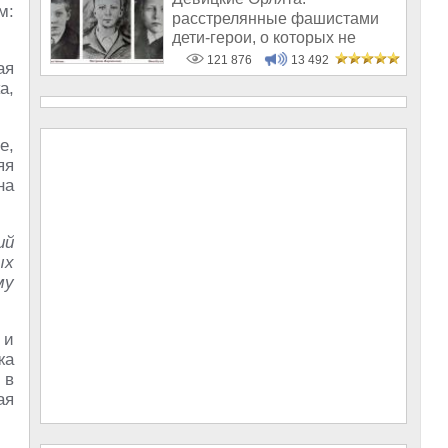
м:
расстрелянные фашистами
дети-герои, о которых не
рассказывают в шк
121 876
13 492
ая
а,
е,
яя
на
ий
ых
му
 и
жа
 в
ая