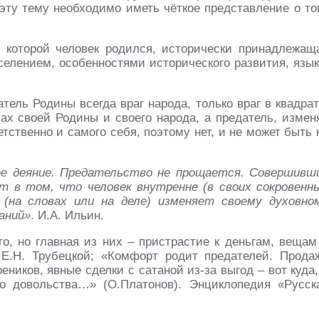
 эту тему необходимо иметь чёткое представление о то
в которой человек родился, исторически принадлежащ
селением, особенностями исторического развития, язык
тель Родины всегда враг народа, только враг в квадрат
сах своей Родины и своего народа, а предатель, измен
тственно и самого себя, поэтому нет, и не может быть 
е деяние. Предательство не прощается. Совершивш
 в том, что человек внутренне (в своих сокровенн
 (на словах или на деле) изменяет своему духовно
аний»
. И.А. Ильин.
о, но главная из них – пристрастие к деньгам, вещам
 Е.Н. Трубецкой; «Комфорт родит предателей. Прода
ников, явные сделки с сатаной из-за выгод – вот куда,
о довольства…» (О.Платонов). Энциклопедия «Русск