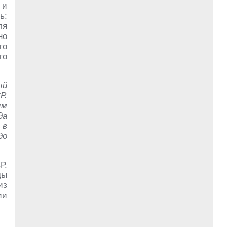
 и
ь:
ля
но
то
го
ый
Р.
ым
да
 в
до
Р.
ды
из
ии