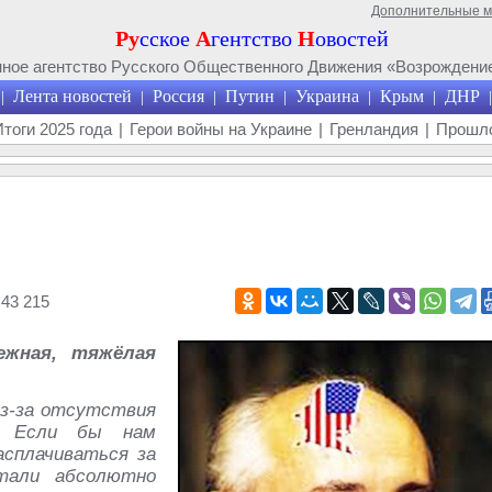
Дополнительные 
Ру
сское
А
гентство
Н
овостей
ое агентство Русского Общественного Движения «Возрождение
Лента новостей
Россия
Путин
Украина
Крым
ДНР
|
|
|
|
|
|
|
Итоги 2025 года
|
Герои войны на Украине
|
Гренландия
|
Прошло
43 215
ежная, тяжёлая
з-за отсутствия
ы. Если бы нам
асплачиваться за
тали абсолютно