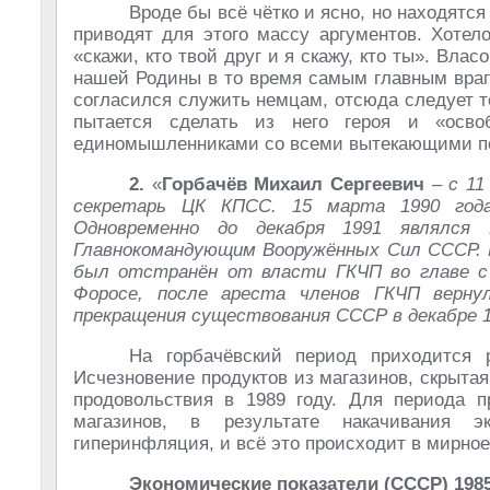
Вроде бы всё чётко и ясно, но находятся
приводят для этого массу аргументов. Хотел
«скажи, кто твой друг и я скажу, кто ты». Вла
нашей Родины в то время самым главным враг
согласился служить немцам, отсюда следует то
пытается сделать из него героя и «освоб
единомышленниками со всеми вытекающими п
2.
«
Горбачёв Михаил Сергеевич
–
с 11
секретарь ЦК КПСС. 15 марта 1990 года
Одновременно до декабря 1991 являлся
Главнокомандующим Вооружённых Сил СССР. П
был отстранён от власти ГКЧП во главе с 
Форосе, после ареста членов ГКЧП верну
прекращения существования СССР в декабре 
На горбачёвский период приходится 
Исчезновение продуктов из магазинов, скрыта
продовольствия в 1989 году. Для периода 
магазинов, в результате накачивания э
гиперинфляция, и всё это происходит в мирное
Экономические показатели (СССР) 1985