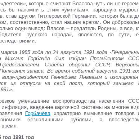
 «деятели», которые считают Власова чуть ли не героем
ось бы напомнить этим «умникам», народную мудрост
сов, став другом Гитлеровской Германии, которая была д
ом, соответственно, стал нашим врагом. Он доброволь
лько один вывод: Власов – предатель Родины, а все, к
одителя русского народа», являются, по сути, е
оследствиями.
 марта 1985 года по 24 августа 1991 года -Генеральн
 Михаил Горбачёв был избран Президентом ССС
 Председателем Совета обороны СССР, Верховн
олковник запаса. Во время событий августа 1991 го
вице-президентом Геннадием Янаевым и изолирован
лся из отпуска на свой пост, который занимал 
1991»
.
резкое уменьшение воспроизводства населения ССС
я инфляция, введение карточной системы на многие ви
правления
Горбачёва
характерно вымывание товаров 
кономики безналичными рублями, а впоследств
 время.
 год 1991 год