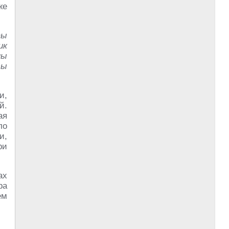
же
ты
ик
ны
сы
и,
й.
ая
ло
и,
ри
ах
ра
ем