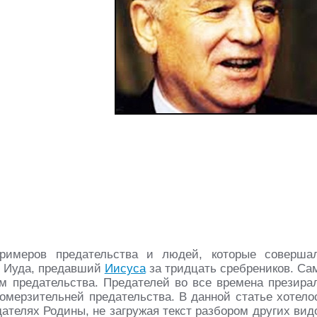
примеров предательства и людей, которые соверша
– Иуда, предавший
Иисуса
за тридцать сребреников. Са
 предательства. Предателей во все времена презира
о омерзительней предательства. В данной статье хотело
дателях Родины, не загружая текст разбором других вид