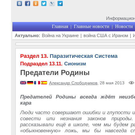
Информационн
Главная
Главные новости
Новости
|
|
Актуально:
Война на Украине
|
война США с Ираном
|
Раздел 13.
Паразитическая Система
Подраздел 13.11.
Сионизм
Предатели Родины
Александр Слободчиков
, 28 мая 2013
Предателей Родины всегда ждёт неизб
кара
Люди часто совершают ошибки и глупости и
совести или незнания законов природ
рассказывали ещё в школе, чем мы будем р
«обыкновенную» ложь, мы бы навсегда с