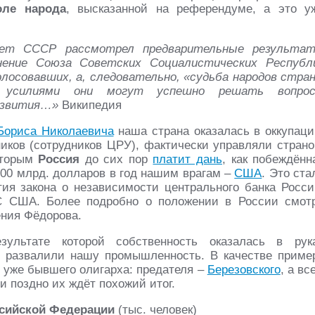
оле народа
, высказанной на референдуме, а это у
вет СССР рассмотрел предварительные результа
ение Союза Советских Социалистических Республ
лосовавших, а, следовательно, «судьба народов стра
и усилиями они могут успешно решать вопро
развития…»
Википедия
Бориса Николаевича
наша страна оказалась в оккупаци
ников (сотрудников ЦРУ), фактически управляли страно
оторым
Россия
до сих пор
платит дань
, как побеждённ
 500 млрд. долларов в год нашим врагам –
США
. Это ста
тия закона о независимости центрального банка Росси
С США. Более подробно о положении в России смот
ения Фёдорова.
зультате которой собственность оказалась в рук
и развалили нашу промышленность. В качестве приме
о уже бывшего олигарха: предателя –
Березовского
, а вс
и поздно их ждёт похожий итог.
ссийской Федерации
(тыс. человек)