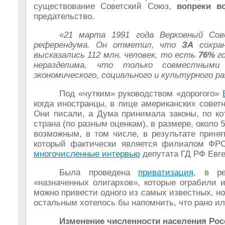
существование Советский Союз,
вопреки в
предательство.
«21 марта 1991 года Верховный Со
референдума. Он отметил, что
ЗА
сохран
высказались 112 млн. человек, то есть
76%
го
неразделима, что только совместным
экономического, социального и культурного 
Под «чутким» руководством «дорогого»
когда иностранцы, в лице американских совет
Они писали, а Дума принимала законы, по к
страна (по разным оценкам), в размере, около
возможным, в том числе, в результате приня
который фактически является филиалом ФР
многочисленные интервью
депутата ГД РФ Евг
Была проведена
приватизация
, в ре
«назначенных олигархов», которые ограбили 
можно привести одного из самых известных, н
остальным хотелось бы напомнить, что рано ил
Изменение численности населения Ро