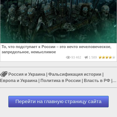
То, что подступает к России – это нечто нечеловеческое,
запредельное, немыслимое
93 462
1 589
Россия и Украина
|
Фальсификация истории
|
Европа и Украина
|
Политика в России
|
Власть в РФ
|
Древние цивилизации
|
Русь
Перейти на главную страницу сайта