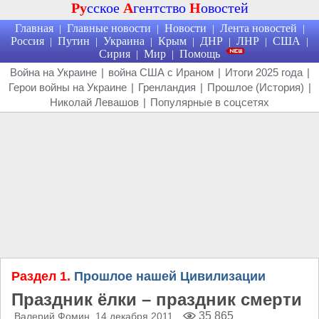
Ру
сское
А
гентство
Н
овостей
Главная
Главные новости
Новости
Лента новостей
|
|
|
|
Россия
Путин
Украина
Крым
ДНР
ЛНР
США
|
|
|
|
|
|
|
Сирия
Мир
Помощь
|
|
Война на Украине
|
война США с Ираном
|
Итоги 2025 года
|
Герои войны на Украине
|
Гренландия
|
Прошлое (История)
|
Николай Левашов
|
Популярные в соцсетях
Раздел 1.
Прошлое нашей Цивилизации
Праздник ёлки – праздник смерти
35 865
Валерий Фомин
, 14 декабря 2011