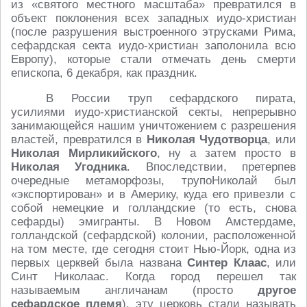
из «святого местного масштаба» превратился в
объект поклонения всех западных иудо-христиан
(после разрушения выстроенного этрусками Рима,
сефардская секта иудо-христиан заполонила всю
Европу), которые стали отмечать день смерти
епископа, 6 декабря, как праздник.
В России труп сефардского пирата,
усилиями иудо-христианской секты, непрерывно
занимающейся нашим уничтожением с разрешения
властей, превратился в
Николая Чудотворца
, или
Николая Мирликийского
, ну а затем просто в
Николая Угодника
. Впоследствии, претерпев
очередные метаморфозы, трупоHиколай был
«экспортирован» и в Америку, куда его привезли с
собой немецкие и голландские (то есть, снова
сефарды) эмигранты. В Новом Амстердаме,
голландской (сефардской) колонии, расположенной
на том месте, где сегодня стоит Нью-Йорк, одна из
первых церквей была названа
Синтер Клаас
, или
Синт Николаас. Когда город перешел так
называемым англичанам (просто
другое
сефардское племя
), эту церковь стали называть