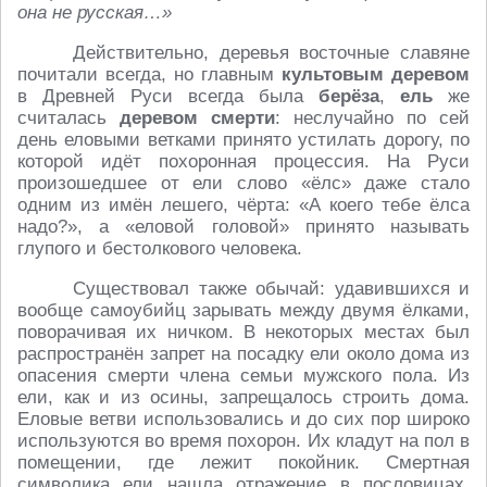
она не русская…»
Действительно, деревья восточные славяне
почитали всегда, но главным
культовым деревом
в Древней Руси всегда была
берёза
,
ель
же
считалась
деревом смерти
: неслучайно по сей
день еловыми ветками принято устилать дорогу, по
которой идёт похоронная процессия. На Руси
произошедшее от ели слово «ёлс» даже стало
одним из имён лешего, чёрта: «А коего тебе ёлса
надо?», а «еловой головой» принято называть
глупого и бестолкового человека.
Существовал также обычай: удавившихся и
вообще самоубийц зарывать между двумя ёлками,
поворачивая их ничком. В некоторых местах был
распространён запрет на посадку ели около дома из
опасения смерти члена семьи мужского пола. Из
ели, как и из осины, запрещалось строить дома.
Еловые ветви использовались и до сих пор широко
используются во время похорон. Их кладут на пол в
помещении, где лежит покойник. Смертная
символика ели нашла отражение в пословицах,