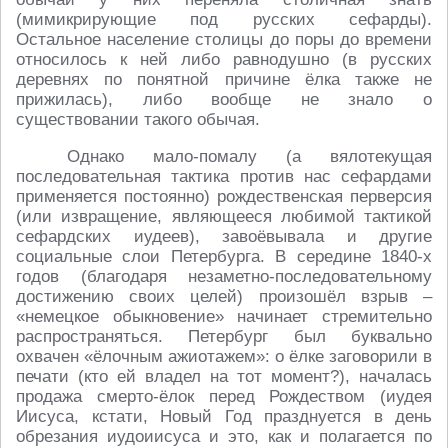
(мимикрирующие под русских сефарды).
Остальное население столицы до поры до времени
относилось к ней либо равнодушно (в русских
деревнях по понятной причине ёлка также не
прижилась), либо вообще не знало о
существовании такого обычая.
Однако мало-помалу (а вялотекущая
последовательная тактика против нас сефардами
применяется постоянно) рождественская перверсия
(или извращение, являющееся любимой тактикой
сефардских иудеев), завоёвывала и другие
социальные слои Петербурга. В середине 1840-х
годов (благодаря незаметно-последовательному
достижению своих целей) произошёл взрыв –
«немецкое обыкновение» начинает стремительно
распространяться. Петербург был буквально
охвачен «ёлочным ажиотажем»: о ёлке заговорили в
печати (кто ей владел на тот момент?), началась
продажа смерто-ёлок перед Рождеством (иудея
Иисуса, кстати, Новый Год празднуется в день
обрезания иудоиисуса и это, как и полагается по