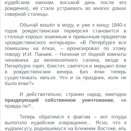
иудейским законам, восьмой день после его
рождения), её стали устраивать во многих домах
северной столицы.
Обычай вошёл в моду, и уже к концу 1840-х
годов рождественская перверсия становится в
столице хорошо знакомым и привычным предметом
«рождественского интерьера». «В Петербурге все
помешаны на ёлках, – иронизировал по этому
поводу И.И. Панаев. – Начиная от бедной комнаты
чиновника до великолепного салона, везде в
Петербурге горят, блестят, светятся и мерцают ёлки
в рождественские вечера. Без ёлки теперь
существовать нельзя. Что и за праздник, коли не
было ёлки?»
И действительно, странен народ, ежегодно
празднующий собственное уничтожение
, не
правда ли?..
Теперь обратимся к фактам – вот откуда
выползло иудейское извращение... Ясно, что к
иудоиисусу, родившемуся на Ближнем Востоке, ель