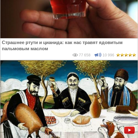
Страшнее ртути и цианида: как нас травят ядовитым
пальмовым маслом
77 658
10 996