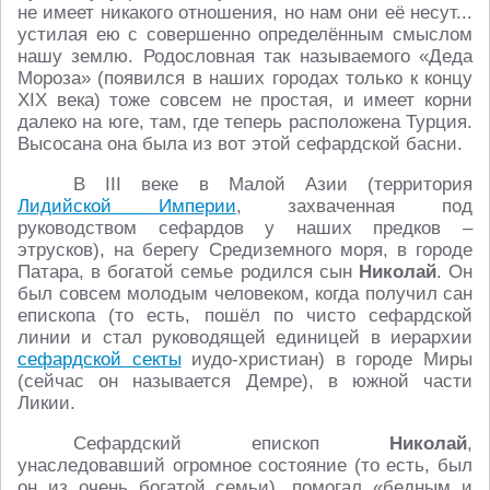
не имеет никакого отношения, но нам они её несут...
устилая ею с совершенно определённым смыслом
нашу землю. Родословная так называемого «Деда
Мороза» (появился в наших городах только к концу
XIX века) тоже совсем не простая, и имеет корни
далеко на юге, там, где теперь расположена Турция.
Высосана она была из вот этой сефардской басни.
В III веке в Малой Азии (территория
Лидийской Империи
, захваченная под
руководством сефардов у наших предков –
этрусков), на берегу Средиземного моря, в городе
Патара, в богатой семье родился сын
Николай
. Он
был совсем молодым человеком, когда получил сан
епископа (то есть, пошёл по чисто сефардской
линии и стал руководящей единицей в иерархии
сефардской секты
иудо-христиан) в городе Миры
(сейчас он называется Демре), в южной части
Ликии.
Сефардский епископ
Николай
,
унаследовавший огромное состояние (то есть, был
он из очень богатой семьи), помогал «бедным и