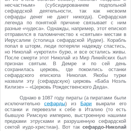
несчастным» (субсидированием подпольной
сефардской деятельности, так как несвоим
сефарды денег не дают никогда). Сефардская
легенда по понятной причине связывает с ним
разные «чудеса». Однажды, например, этот епископ
отправился в паломничество к «святым» местам в
Иерусалим (столица сефардской Иудеи). Корабль
попал в шторм, люди потеряли надежду спастись,
но Николай «укротил» бурю, и все остались живы.
После смерти этот Николай из Мир Ликийских был
признан святым. В Демре и по сей день
сохранилась церковь, где покоились останки
сефардского епископа Николая. Якобы турки
назвали эту (сефардскую) церковь «Баба Ноэль
Килизе» – «Церковь Рождественского Деда».
Однако в 1087 году пираты (а пиратами были
исключительно
сефарды
) из
Бари
выкрали его
останки и перевезли к себе в Италию (то есть
бывшую Римскую империю, выстроенную нашими
предками этрусками и разрушенную сефардской
сектой иудо-христиан). Вот так
сефардо-Николай