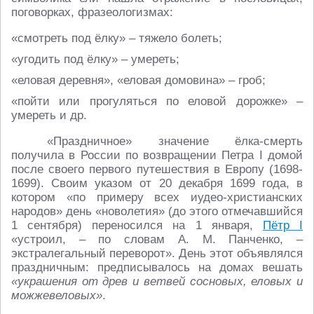
поговорках, фразеологизмах:
«смотреть под ёлку» – тяжело болеть;
«угодить под ёлку» – умереть;
«еловая деревня», «еловая домовина» – гроб;
«пойти или прогуляться по еловой дорожке» –
умереть и др.
«Праздничное» значение ёлка-смерть
получила в России по возвращении Петра I домой
после своего первого путешествия в Европу (1698-
1699). Своим указом от 20 декабря 1699 года, в
котором «по примеру всех иудео-христианских
народов» день «новолетия» (до этого отмечавшийся
1 сентября) переносился на 1 января,
Пётр I
«устроил, – по словам А. М. Панченко, –
экстралегальный переворот». День этот объявлялся
праздничным: предписывалось на домах вешать
«украшения от древ и ветвей сосновых, еловых и
можжевеловых»
.