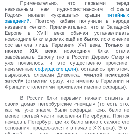
Примечательно, что первыми перед
навязанным нам иудо-христианским «Новым
Годом» начали «украшать» крыши
питейных
заведений
. Поэтому кабаки получили в народе
название «ёлки». Примечательно, что в Западной
Европе в XVIII веке обычая устанавливать
новогодние ёлки в домах
ещё не было
, исключение
составляла лишь Германия XVI века.
Только в
начале XIX века
новогодняя ёлка стала
завоёвывать Европу (но в России Дерево Смерти
уже появилось, и это существенно проясняет
неизменные
сефардские цели
), оставаясь при этом,
выражаясь словами Диккенса,
«милой немецкой
затеей»
(отметим сразу, что именно в Германии и
Франции столетиями проживали именно сефарды).
В России ёлки первыми начали ставить в
своих домах петербургские «немцы» (то есть это,
как мы уже знаем, были сефарды, коих было не
менее третьей части населения Петербурга. Приток
немцев в Петербург, где их было много с самого его
основания, продолжался и в начале XIX века). Этот
обычай у них переняла столичная знать