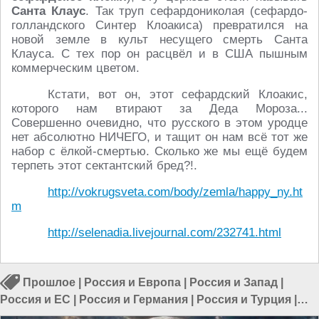
Санта Клаус
. Так труп сефардониколая (сефардо-
голландского Синтер Клоакиса) превратился на
новой земле в культ несущего смерть Санта
Клауса. С тех пор он расцвёл и в США пышным
коммерческим цветом.
Кстати, вот он, этот сефардский Клоакис,
которого нам втирают за Деда Мороза...
Совершенно очевидно, что русского в этом уродце
нет абсолютно НИЧЕГО, и тащит он нам всё тот же
набор с ёлкой-смертью. Сколько же мы ещё будем
терпеть этот сектантский бред?!.
http://vokrugsveta.com/body/zemla/happy_ny.ht
m
http://selenadia.livejournal.com/232741.html
Прошлое
|
Россия и Европа
|
Россия и Запад
|
Россия и ЕС
|
Россия и Германия
|
Россия и Турция
|
Россия и Евразия