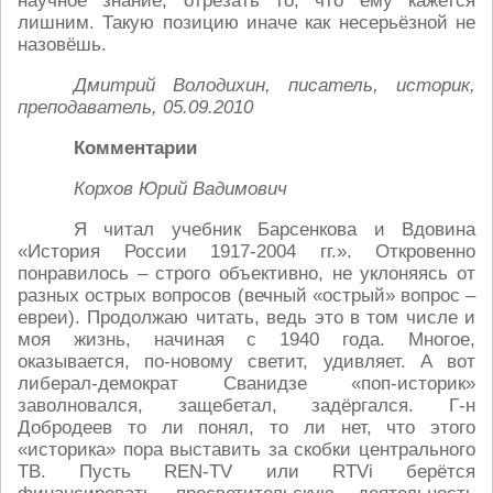
научное знание, отрезать то, что ему кажется
лишним. Такую позицию иначе как несерьёзной не
назовёшь.
Дмитрий Володихин, писатель, историк,
преподаватель, 05.09.2010
Комментарии
Корхов Юрий Вадимович
Я читал учебник Барсенкова и Вдовина
«История России 1917-2004 гг.». Откровенно
понравилось – строго объективно, не уклоняясь от
разных острых вопросов (вечный «острый» вопрос –
евреи). Продолжаю читать, ведь это в том числе и
моя жизнь, начиная с 1940 года. Многое,
оказывается, по-новому светит, удивляет. А вот
либерал-демократ Сванидзе «поп-историк»
заволновался, защебетал, задёргался. Г-н
Добродеев то ли понял, то ли нет, что этого
«историка» пора выставить за скобки центрального
ТВ. Пусть REN-TV или RTVi берётся