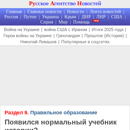
Ру
сское
А
гентство
Н
овостей
Главная
Главные новости
Новости
Лента новостей
|
|
|
|
Россия
Путин
Украина
Крым
ДНР
ЛНР
США
|
|
|
|
|
|
|
Сирия
Мир
Помощь
|
|
Война на Украине
|
война США с Ираном
|
Итоги 2025 года
|
Герои войны на Украине
|
Гренландия
|
Прошлое (История)
|
Николай Левашов
|
Популярные в соцсетях
Раздел 9.
Правильное образование
Появился нормальный учебник