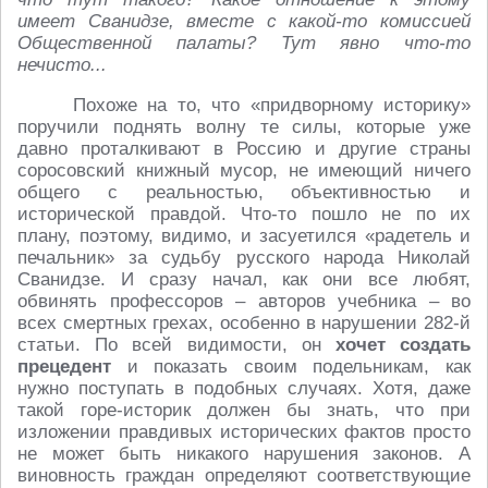
имеет Сванидзе, вместе с какой-то комиссией
Общественной палаты? Тут явно что-то
нечисто...
Похоже на то, что «придворному историку»
поручили поднять волну те силы, которые уже
давно проталкивают в Россию и другие страны
соросовский книжный мусор, не имеющий ничего
общего с реальностью, объективностью и
исторической правдой. Что-то пошло не по их
плану, поэтому, видимо, и засуетился «радетель и
печальник» за судьбу русского народа Николай
Сванидзе. И сразу начал, как они все любят,
обвинять профессоров – авторов учебника – во
всех смертных грехах, особенно в нарушении 282-й
статьи. По всей видимости, он
хочет создать
прецедент
и показать своим подельникам, как
нужно поступать в подобных случаях. Хотя, даже
такой горе-историк должен бы знать, что при
изложении правдивых исторических фактов просто
не может быть никакого нарушения законов. А
виновность граждан определяют соответствующие