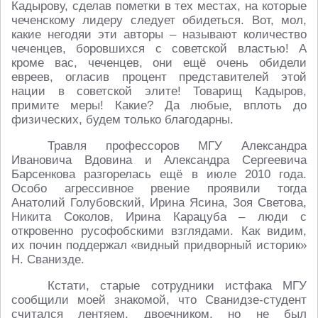
Кадырову, сделав пометки в тех местах, на которые
чеченскому лидеру следует обидеться. Вот, мол,
какие негодяи эти авторы – называют количество
чеченцев, боровшихся с советской властью! А
кроме вас, чеченцев, они ещё очень обидели
евреев, огласив процент представителей этой
нации в советской элите! Товарищ Кадыров,
примите меры! Какие? Да любые, вплоть до
физических, будем только благодарны.
Травля профессоров МГУ Александра
Ивановича Вдовина и Александра Сергеевича
Барсенкова разгорелась ещё в июле 2010 года.
Особо агрессивное рвение проявили тогда
Анатолий Голубовский, Ирина Ясина, Зоя Светова,
Никита Соколов, Ирина Карацуба – люди с
откровенно русофобскими взглядами. Как видим,
их почин поддержал «видный придворный историк»
Н. Сванизде.
Кстати, старые сотрудники истфака МГУ
сообщили моей знакомой, что Сванидзе-студент
считался лентяем, двоечником, но не был