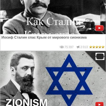
Иосиф Сталин спас Крым от мирового сионизма
75 397
2 013