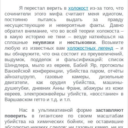
Я перестал верить в
холокост
из-за того, что
сочинители этого мифа считают меня идиотом,
постоянно пытаясь выдать за правду
несуществующие и невероятные факты. Давно
обратил внимание, что во всей теории холокоста –
в какую историю не ткни – везде наткнёшься на
сплошные
неувязки
и
нестыковки
. Возьмите
любую из известных вам
холокостных легенд
– и
вы обнаружите, что она состоит из преувеличений,
выдумок, подделок и фальсификаций: список
Шиндлера, мыло из евреев, Бабий Яр, протоколы
Ванзейской конференции, убийства паром, отчёты
айнзатцгрупп, газовые камеры, дизельные
двигатели, как орудия убийства, машины-
душегубки, дневник Анны Франк, абажуры из кожи
евреев, электроконвейеры убийств, «восстание» в
Варшавском гетто и т.д. и т.п.
Нас в ультимативной форме
заставляют
поверить
в гигантские по своим масштабам
убийства на химических бойнях, не оставившие
абсолютно никаких следов: ни газовых камер, ни их