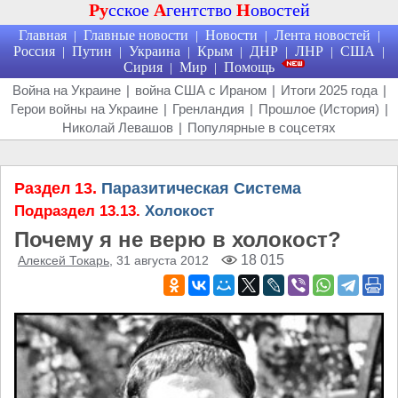
Ру
сское
А
гентство
Н
овостей
Главная
Главные новости
Новости
Лента новостей
|
|
|
|
Россия
Путин
Украина
Крым
ДНР
ЛНР
США
|
|
|
|
|
|
|
Сирия
Мир
Помощь
|
|
Война на Украине
|
война США с Ираном
|
Итоги 2025 года
|
Герои войны на Украине
|
Гренландия
|
Прошлое (История)
|
Николай Левашов
|
Популярные в соцсетях
Раздел 13.
Паразитическая Система
Подраздел 13.13.
Холокост
Почему я не верю в холокост?
18 015
Алексей Токарь
, 31 августа 2012