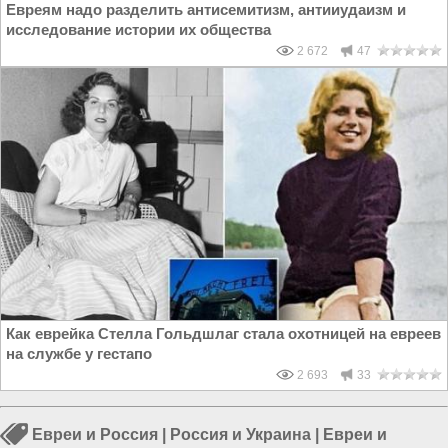
Евреям надо разделить антисемитизм, антииудаизм и
исследование истории их общества
2 672
47
Как еврейка Стелла Гольдшлаг стала охотницей на евреев
на службе у гестапо
2 693
33
Евреи и Россия
|
Россия и Украина
|
Евреи и