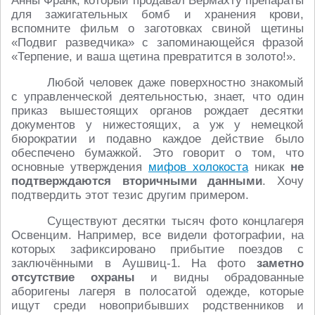
Анны Франк, который продавал Вермахту препараты
для зажигательных бомб и хранения крови,
вспомните фильм о заготовках свиной щетины
«Подвиг разведчика» с запоминающейся фразой
«Терпение, и ваша щетина превратится в золото!».
Любой человек даже поверхностно знакомый
с управленческой деятельностью, знает, что один
приказ вышестоящих органов рождает десятки
документов у нижестоящих, а уж у немецкой
бюрократии и подавно каждое действие было
обеспечено бумажкой. Это говорит о том, что
основные утверждения
мифов холокоста
никак
не
подтверждаются вторичными данными
. Хочу
подтвердить этот тезис другим примером.
Существуют десятки тысяч фото концлагеря
Освенцим. Например, все видели фотографии, на
которых зафиксировано прибытие поездов с
заключёнными в Аушвиц-1. На фото
заметно
отсутствие охраны
и видны обрадованные
аборигены лагеря в полосатой одежде, которые
ищут среди новоприбывших родственников и