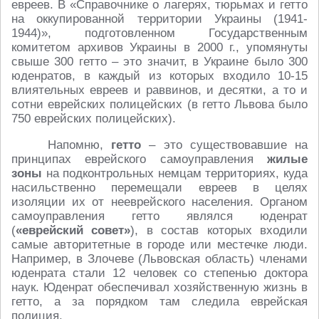
евреев. В «Справочнике о лагерях, тюрьмах и гетто
на оккупированной территории Украины (1941-
1944)», подготовленном Государственным
комитетом архивов Украины в 2000 г., упомянуты
свыше 300 гетто – это значит, в Украине было 300
юденратов, в каждый из которых входило 10-15
влиятельных евреев и раввинов, и десятки, а то и
сотни еврейских полицейских (в гетто Львова было
750 еврейских полицейских).
Напомню,
гетто
– это существовавшие на
принципах еврейского самоуправления
жилые
зоны
на подконтрольных немцам территориях, куда
насильственно перемещали евреев в целях
изоляции их от нееврейского населения. Органом
самоуправления гетто являлся юденрат
(
«еврейский совет»
), в состав которых входили
самые авторитетные в городе или местечке люди.
Например, в Злочеве (Львовская область) членами
юденрата стали 12 человек со степенью доктора
наук. Юденрат обеспечивал хозяйственную жизнь в
гетто, а за порядком там следила еврейская
полиция.