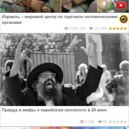
Израиль – мировой центр по торговле человеческими
органами
3 015 133
111 055
Правда и мифы о еврейском холокосте в 20 веке
5 048
85