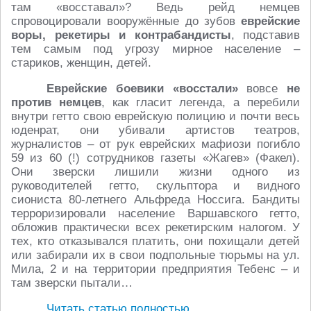
там «восставал»? Ведь рейд немцев
спровоцировали вооружённые до зубов
еврейские
воры, рекетиры и контрабандисты
, подставив
тем самым под угрозу мирное население –
стариков, женщин, детей.
Еврейские боевики «восстали»
вовсе
не
против немцев
, как гласит легенда, а перебили
внутри гетто свою еврейскую полицию и почти весь
юденрат, они убивали артистов театров,
журналистов – от рук еврейских мафиози погибло
59 из 60 (!) сотрудников газеты «Жагев» (Факел).
Они зверски лишили жизни одного из
руководителей гетто, скульптора и видного
сиониста 80-летнего Альфреда Носсига. Бандиты
терроризировали население Варшавского гетто,
обложив практически всех рекетирским налогом. У
тех, кто отказывался платить, они похищали детей
или забирали их в свои подпольные тюрьмы на ул.
Мила, 2 и на территории предприятия Тебенс – и
там зверски пытали…
Читать статью полностью
…