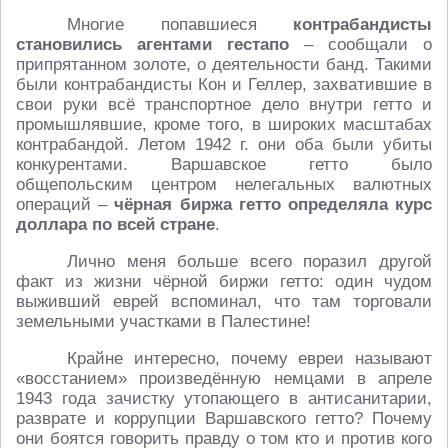
Многие попавшиеся
контрабандисты
становились агентами гестапо
– сообщали о
припрятанном золоте, о деятельности банд. Такими
были контрабандисты Кон и Геллер, захватившие в
свои руки всё транспортное дело внутри гетто и
промышлявшие, кроме того, в широких масштабах
контрабандой. Летом 1942 г. они оба были убиты
конкурентами. Варшавское гетто было
общепольским центром нелегальных валютных
операций –
чёрная биржа гетто определяла курс
доллара по всей стране
.
Лично меня больше всего поразил другой
факт из жизни чёрной биржи гетто: один чудом
выживший еврей вспоминал, что там торговали
земельными участками в Палестине!
Крайне интересно, почему евреи называют
«восстанием» произведённую немцами в апреле
1943 года зачистку утопающего в антисанитарии,
разврате и коррупции Варшавского гетто? Почему
они боятся говорить правду о том кто и против кого