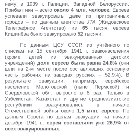
нему в 1939 г. Галиции, Западной Белоруссии,
Прибалтики – всего
около 4 млн. человек
. Евреев
успевали эвакуировать даже из приграничных
городов – по данным агентства
JTA
(Жидовскоее
Телеграфное Агентство) из
65
тысяч евреев
Кишинёва было эвакуировано
52
тысячи!
По данным ЦСУ СССР, из учтённого по
спискам на 15 сентября 1941 г. эваконаселения
(кроме детей из эвакуированных детских
учреждений)
доля евреев была равна 24,8%
(они
шли на 2-м месте после составлявших основную
часть рабочих на заводах русских – 52,9%). В
результате эвакуации, например, еврейское
население Молотовской (ныне Пермской) и
Свердловской обл. выросло в 8 раз. Только в
Узбекистан, Казахстан и другие среднеазиатские
республики эвакуировались в начале
Отечественной войны около
1,5 млн. евреев
. По
данным Совета по делам эвакуации на начало
декабря 1941 г.,
евреи составляли уже 26,9% от
всех эвакуированных
.