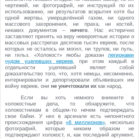
чертежей, ни фотографий, ни инструкций по их
использованию, ни результатов вскрытия хотя бы
одной жертвы, умерщвлённой газом, ни одного
массового захоронения, ни праха, ни костей,
никаких документов –
ничего
. Нас истерично
заставляют принять на веру невероятные истории о
массовых расстрелах десятков тысяч евреев, после
которых не осталось ни могил, ни трупов, ни пуль,
ни гильз. «Холокост» якобы доказан
легионами
чудом уцелевших евреев
, при этом каждый в
отдельности уцелевший являет собой
доказательство того, что, хотя немцы, несомненно,
интернировали и депортировали объявивших им
войну евреев, они
не уничтожали их
как народ.
Если вы хоть немного вникните в
холокостные дела, то обнаружите, что
холокостникам в общем-то нечем подтверждать
свои байки. У них в арсенале есть непонятного
происхождения цифра
«6 миллионов»
, несколько
фотографий, которые никоим образом не
подтверждают холокост, и, как последний аргумент,