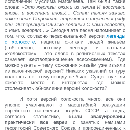
исполнении Муслима Магомаева. Там были такие
слова: «
Это жертвы ожили из пепла И восстали
вновь, и восстали вновь!... Сотни тысяч заживо
сожжённых Строятся, строятся в шеренги к ряду
ряд. Интернациональные колонны С нами говорят,
с нами говорят…»
Сегодня эта песня напоминает о
том, что, согласно первоначальной версии
легенды
о холокосте
, нацисты сжигали людей живьём
(собственно, поэтому легенду и назвали
«холокостом» – это слово в религиозных текстах
означает жертвоприношение всесожжением). Где
можно узнать – тему сожжения живьём уже изъяли
из канонической версии? Никаких указаний от гуру
холокоста по этому поводу не было. Существует ли
какое-то место в интернетах, где можно
отслеживать обновление версий холокоста?
И хотя версий холокоста много, все они
упорно умалчивают о масштабной эвакуации
еврейского населения вглубь СССР, а ведь,
согласно статистике,
были эвакуированы
практически все евреи
с занятых немцами
территорий Советского Союза и присоединённых к