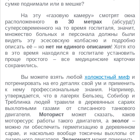
сумке поднимали или в мешке?
На эту «газовую камеру» смотрят окна
расположенного
в 30 метрах
(абсурд!)
суперсовременного на то время госпиталя, значит,
множество больных и персонала должны были
видеть эту эсесовскую колбасню и подробно
описать её – но
нет ни единого описания
! Хотя кто
в это время находился в госпитале установить
проще простого – все медицинские карточки
сохранились.
Вы можете взять любой
холокостный миф
и
потренировать на его деталях свой ум и применить
к нему профессиональные знания. Например,
утверждается, что в лагерях Бельзец, Собибор и
Треблинка людей травили в деревянных сараях
выхлопными газами от списанного танкового
двигателя.
Моторист
может сказать, каков
моторесурс работы такого двигателя, а
эколог
–
можно ли обеспечить герметизацию в деревянном
сарае, и насколько вообще токсичны выхлопы от
дизельного двигателя.
Экономист
может прикинуть,