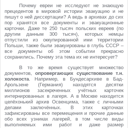
Почему евреи не исследуют не знающую
прецедентов в мировой истории эвакуацию и не
пишут о ней диссертации? А ведь в архивах до сих
пор хранятся все документы и эвакуационные
карточки. Даже те 250 тысяч польских евреев (по
другим данным 300 тысяч), которых немцы
отпустили из оккупированной ими территории
Польши, также были эвакуированы в глубь СССР –
все документы об этом событии прекрасно
сохранились. Почему эта тема их не интересует?
В то же время существует множество
документов,
опровергающих существование т.н.
холокоста
. Например, в Бундесархиве в Бад-
Арользене (Германия) находятся десятки
миллионов засекреченных учётных карточек
интернированных в лагеря. А в Москве находится
целёхонький архив Освенцима, также с личными
делами заключённых. В этих карточках
зафиксированы все перемещения и прочие данные
обо всех узниках лагерей, в том числе виды
выполняемых ими работ и даже размер