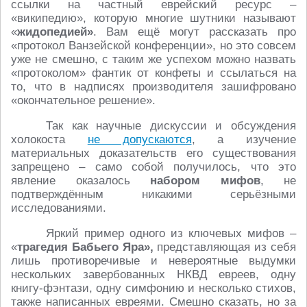
ссылки на частный еврейский ресурс –
«википедию», которую многие шутники называют
«
жидопедией»
. Вам ещё могут рассказать про
«протокол Ванзейской конференции», но это совсем
уже не смешно, с таким же успехом можно назвать
«протоколом» фантик от конфеты и ссылаться на
то, что в надписях производителя зашифровано
«окончательное решение».
Так как научные дискуссии и обсуждения
холокоста
не допускаются
, а изучение
материальных доказательств его существования
запрещено – само собой получилось, что это
явление оказалось
набором мифов
, не
подтверждённым никакими серьёзными
исследованиями.
Яркий пример одного из ключевых мифов –
«
трагедия Бабьего Яра»,
представляющая из себя
лишь противоречивые и невероятные выдумки
нескольких завербованных НКВД евреев, одну
книгу-фэнтази, одну симфонию и несколько стихов,
также написанных евреями. Смешно сказать, но за