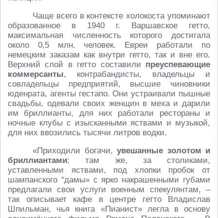
Чаще всего в контексте холокоста упоминают
образованное в 1940 г. Варшавское гетто,
максимальная численность которого достигала
около 0,5 млн. человек. Евреи работали по
немецким заказам как внутри гетто, так и вне его.
Верхний слой в гетто составили
преуспевающие
коммерсанты
, контрабандисты, владельцы и
совладельцы предприятий, высшие чиновники
юденрата, агенты гестапо. Они устраивали пышные
свадьбы, одевали своих женщин в меха и дарили
им бриллианты, для них работали рестораны и
ночные клубы с изысканными яствами и музыкой,
для них ввозились тысячи литров водки.
«Приходили богачи,
увешанные золотом и
бриллиантами
; там же, за столиками,
уставленными яствами, под хлопки пробок от
шампанского “дамы» с ярко накрашенными губами
предлагали свои услуги военным спекулянтам, –
так описывает кафе в центре гетто Владислав
Шпильман, чья книга «Пианист» легла в основу