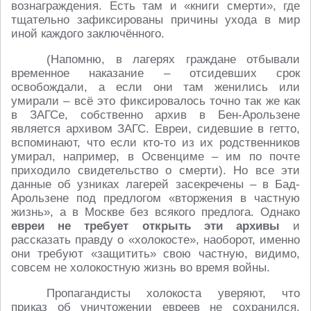
вознаграждения. Есть там и «книги смерти», где
тщательно зафиксированы причины ухода в мир
иной каждого заключённого.
(Напомню, в лагерях граждане отбывали
временное наказание – отсидевших срок
освобождали, а если они там женились или
умирали – всё это фиксировалось точно так же как
в ЗАГСе, собственно архив в Бен-Арользене
является архивом ЗАГС. Евреи, сидевшие в гетто,
вспоминают, что если кто-то из их родственников
умирал, например, в Освенциме – им по почте
приходило свидетельство о смерти). Но все эти
данные об узниках лагерей засекречены – в Бад-
Арользене под предлогом «вторжения в частную
жизнь», а в Москве без всякого предлога. Однако
евреи не требует открыть эти архивы
и
рассказать правду о «холокосте», наоборот, именно
они требуют «защитить» свою частную, видимо,
совсем не холокостную жизнь во время войны.
Пропагандисты холокоста уверяют, что
приказ об уничтожении евреев не сохранился.