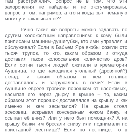
там расстреляли». Вопрос не в том, что эти
захоронения не найдены и не эксгумированы,
вопрос в том, например, а кто и когда рыл немалую
могилу и закапывал её?
Точно такие же вопросы можно задавать по
другим холокостным направлениям: к кому были
приписаны машины-душегубки, кто ими управлял и
обслуживал? Если в Бабьем Яре якобы сожгли сто
тысяч трупов, то кто, каким образом и откуда
доставил такое колоссальное количество дров?
Если сотни тысяч людей сжигали в крематории
Аушвица, то где находился угольный (дровяной?)
склад, и каким образом и кем топливо
доставлялось и загружалось в печи? Если в
Аушвице евреев травили порошком от насекомых,
насыпая его через дырку в крыше – то, каким
образом этот порошок доставлялся на крышу и как
именно и кем засыпался? На крыше стоял
эсесовец, вскрывал консервным ножом банку, и
ссыпал её вниз? Или у него был помощник? А на
крышу банки им бросали снизу или поднимали по
приставной лестнице? Если по лестнице, то в