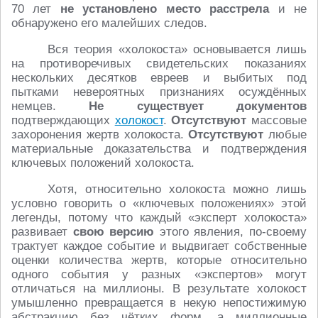
70 лет
не установлено место расстрела
и не
обнаружено его малейших следов.
Вся теория «холокоста» основывается лишь
на противоречивых свидетельских показаниях
нескольких десятков евреев и выбитых под
пытками невероятных признаниях осуждённых
немцев.
Не существует документов
подтверждающих
холокост
.
Отсутствуют
массовые
захоронения жертв холокоста.
Отсутствуют
любые
материальные доказательства и подтверждения
ключевых положений холокоста.
Хотя, относительно холокоста можно лишь
условно говорить о «ключевых положениях» этой
легенды, потому что каждый «эксперт холокоста»
развивает
свою версию
этого явления, по-своему
трактует каждое событие и выдвигает собственные
оценки количества жертв, которые относительно
одного события у разных «экспертов» могут
отличаться на миллионы. В результате холокост
умышленно превращается в некую непостижимую
абстракцию без чётких форм, а миллионные