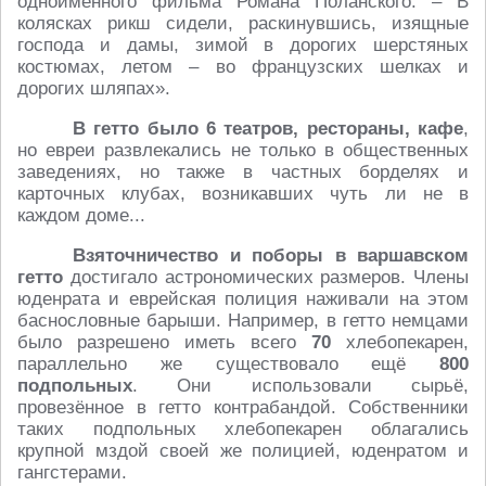
одноимённого фильма Романа Поланского. – В
колясках рикш сидели, раскинувшись, изящные
господа и дамы, зимой в дорогих шерстяных
костюмах, летом – во французских шелках и
дорогих шляпах».
В гетто было 6 театров, рестораны, кафе
,
но евреи развлекались не только в общественных
заведениях, но также в частных борделях и
карточных клубах, возникавших чуть ли не в
каждом доме...
Взяточничество и поборы в варшавском
гетто
достигало астрономических размеров. Члены
юденрата и еврейская полиция наживали на этом
баснословные барыши. Например, в гетто немцами
было разрешено иметь всего
70
хлебопекарен,
параллельно же существовало ещё
800
подпольных
. Они использовали сырьё,
провезённое в гетто контрабандой. Собственники
таких подпольных хлебопекарен облагались
крупной мздой своей же полицией, юденратом и
гангстерами.