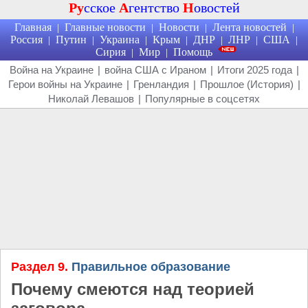
Ру
сское
А
гентство
Н
овостей
Главная
Главные новости
Новости
Лента новостей
|
|
|
|
Россия
Путин
Украина
Крым
ДНР
ЛНР
США
|
|
|
|
|
|
|
Сирия
Мир
Помощь
|
|
Война на Украине
|
война США с Ираном
|
Итоги 2025 года
|
Герои войны на Украине
|
Гренландия
|
Прошлое (История)
|
Николай Левашов
|
Популярные в соцсетях
Раздел 9.
Правильное образование
Почему смеются над теорией