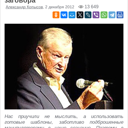
заговора
13 649
Александр Копысов
, 2 декабря 2012
Нас приучили не мыслить, а использовать
готовые шаблоны, заботливо подброшенные
манипуляторами в наше сознание. Поэтому в