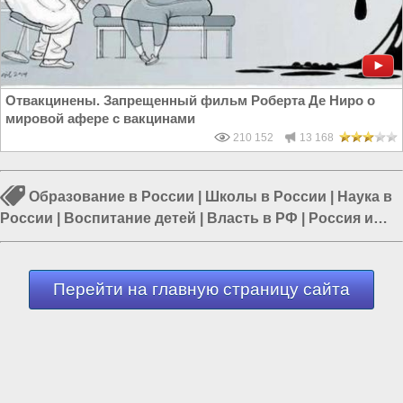
Отвакцинены. Запрещенный фильм Роберта Де Ниро о
мировой афере с вакцинами
210 152
13 168
Образование в России
|
Школы в России
|
Наука в
России
|
Воспитание детей
|
Власть в РФ
|
Россия и
Евразия
|
Политика в России
Перейти на главную страницу сайта