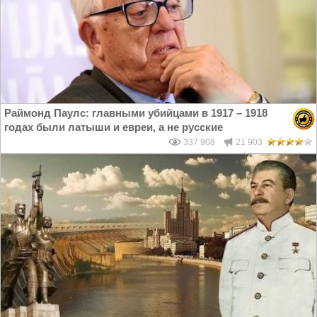
Раймонд Паулс: главными убийцами в 1917 – 1918
годах были латыши и евреи, а не русские
337 908
21 903