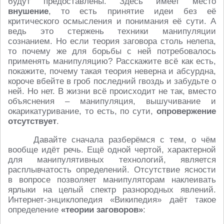
будут предоставлены. Здесь имеет место
внушение
, то есть принятие идеи без её
критического осмысления и понимания её сути. А
ведь это стержень техники манипуляции
сознанием. Но если теория заговора столь нелепа,
то почему же для борьбы с ней потребовалось
применять манипуляцию? Расскажите всё как есть,
покажите, почему такая теория неверна и абсурдна,
короче вбейте в гроб последний гвоздь и забудьте о
ней. Но нет. В жизни всё происходит не так, вместо
объяснения – манипуляция, вышучивание и
окарикатуривание, то есть, по сути,
опровержение
отсутствует
.
Давайте сначала разберёмся с тем, о чём
вообще идёт речь. Ещё одной чертой, характерной
для манипулятивных технологий, является
расплывчатость определений. Отсутствие ясности
в вопросе позволяет манипуляторам наклеивать
ярлыки на целый спектр разнородных явлений.
Интернет-энциклопедия «Википедия» даёт такое
определение
«теории заговоров»
: