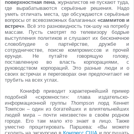
поверхностная пена
, журналистов не пускают туда,
где вырабатываются серьёзные решения. Надо
уметь отличать места, где обсуждаются серьёзные
вопросы от всевозможных балаганных
«саммитов и
встреч»
. Всё это разновидность ток-шоу на потребу
массам. Пусть смотрят по телевизору бодрые
выступления политиков и слушают их бесконечное
словоблудие о партнёрстве, дружбе и
сотрудничестве, поиске компромиссов и прочей
ерунде. Не путайте говорящую голову,
поставленную во власть корпорациями, с
руководством корпораций. Это разные люди и о
своих встречах и переговорах они предпочитают не
трубить на всех углах.
Конифф приводит характернейший пример
подобной «скромности»: глава издательско-
информационной группы
Thompson
лорд Кеннет
Томпсон – один из богатейших и влиятельнейших
людей мира – почти неизвестен в своём родном
городе. Его там мало кто знает в лицо. Также
уместно процитировать Паршева: «Вы можете
сходить на экскурсию в
Конгресс США
и послушать