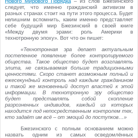
Нового Мирового Порядка
– из слов Бжезинского
следует, что именно гражданский активизм в
разных странах стоит на пути этого процесса. Будет
нелишним вспомнить, каким именно представляет
себе будущий мир Бжезинский в своей книге
«Между двумя эрами: роль Америки в
технотронную эпоху». Вот что он пишет:
«Технотронная эра делает актуальным
постепенное появление более контролируемого
общества. Такое общество будет возглавлять
элита, не связываемая больше традиционными
ценностями. Скоро станет возможным полный и
ежесекундный контроль над каждым гражданином
и такой же мгновенный доступ властей к этой
информации. В технотронную эру общество
будет представлять собой скопление
разрозненных индивидов, каждый из которых
находится под непосредственным контролем тех,
кто задаёт им всё – от эмоций до поступков…»
Бжезинского с полным основанием можно
назвать одним из самых осведомлённых