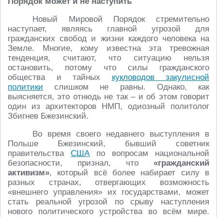
Порядок может и не наступить
Новый Мировой Порядок стремительно
наступает, являясь главной угрозой для
гражданских свобод и жизни каждого человека на
Земле. Многие, кому известна эта тревожная
тенденция, считают, что ситуацию нельзя
остановить, потому что силы гражданского
общества и тайных
кукловодов закулисной
политики
слишком не равны. Однако, как
выясняется, это отнюдь не так – и об этом говорит
один из архитекторов НМП, одиозный политолог
Збигнев Бжезинский.
Во время своего недавнего выступления в
Польше Бжезинский, бывший советник
правительства
США
по вопросам национальной
безопасности, признал, что
«гражданский
активизм»
, который всё более набирает силу в
разных странах, отвергающих возможность
«внешнего управления» их государствами, может
стать реальной угрозой по срыву наступления
нового политического устройства во всём мире.