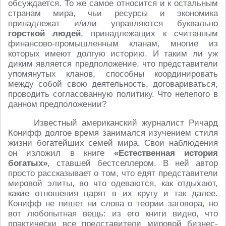
обсуждается. То же самое относится и к остальным
странам мира, чьи ресурсы и экономика
принадлежат и/или управляются буквально
горсткой людей
, принадлежащих к считанным
финансово-промышленным кланам, многие из
которых имеют долгую историю. И таким ли уж
диким является предположение, что представители
упомянутых кланов, способны координировать
между собой свою деятельность, договариваться,
проводить согласованную политику. Что нелепого в
данном предположении?
Известный американский журналист Ричард
Конифф долгое время занимался изучением стиля
жизни богатейших семей мира. Свои наблюдения
он изложил в книге
«Естественная история
богатых»
, ставшей бестселлером. В ней автор
просто рассказывает о том, что едят представители
мировой элиты, во что одеваются, как отдыхают,
какие отношения царят в их кругу и так далее.
Конифф не пишет ни слова о теории заговора, но
вот любопытная вещь: из его книги видно, что
практически все представители мировой бизнес-