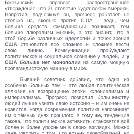
Бжезинский опроверг распространённое
утверждение, что 21 столетие будет веком Америки.
Напротив, подчеркнул он, прогресс работает не
столько на, сколько против США – ведь, чем
больше средств коммуникации возникает, тем
больше плюрализм мнений, а это значит, что в
этой борьбе различных идеологий и точек зрения
США
становится всё сложнее и сложнее вести
свою линию. Коммуникации пробуждают
политическое и социальное сознание у людей, и
у
США больше нет монополии
на самую мощную
пропагандистскую машину в мире.
Бывший советник добавил, что одна из
особенно больных тем – это любая политическая
аллюзия на возвращение эпохи колониализма и
империализма. Прогресс позволил большинству
людей лучше узнать свою историю – и им очень не
нравится, когда современная политика напоминает
им о тёмных днях прошлого. К тому же, тенденция
такова, что политические активисты становятся всё
более и более упорными в своих взглядах. Можно
даже говорить о том, что возник своеобразный, но