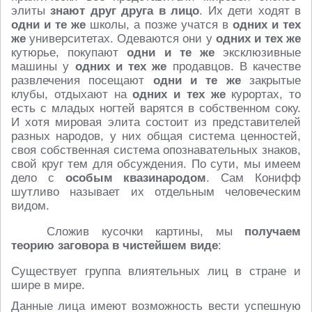
элиты
знают друг друга в лицо
. Их дети ходят в
одни и те же
школы, а позже учатся в
одних и тех
же
университетах. Одеваются они у
одних и тех же
кутюрье, покупают
одни и те же
эксклюзивные
машины у
одних и тех же
продавцов. В качестве
развлечения посещают
одни и те же
закрытые
клубы, отдыхают на
одних и тех же
курортах, то
есть с младых ногтей варятся в собственном соку.
И хотя мировая элита состоит из представителей
разных народов, у них общая система ценностей,
своя собственная система опознавательных знаков,
свой круг тем для обсуждения. По сути, мы имеем
дело с
особым квазинародом
. Сам Конифф
шутливо называет их отдельным человеческим
видом.
Сложив кусочки картины, мы
получаем
теорию заговора в чистейшем виде
:
Существует группа влиятельных лиц в стране и
шире в мире.
Данные лица имеют возможность вести успешную