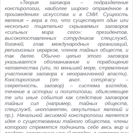
«Теория заговора – подразделение
конспирологии, наиболее широко отражённое в
произведениях искусства и в СМИ. Сущность
явления – вера в то, что существует один или
несколько тщательно скрываемых заговоров
«сильных мира сего»: президентов,
высокопоставленных сотрудников спецслужб,
богачей, глав международных организаций,
религиозных иерархов, членов тайных обществ, и
так далее. Обычно целью этого заговора
указывается оболванивание и порабощение
человечества (или, по меньшей мере, стремление
участников заговора к неограниченной власти).
Конспирология (от англ. conspiracy –
секретность, заговор) – система взглядов,
течение в истории и политологии, объясняющее
те или иные события как следствие заговоров
тайных сил (например, тайных обществ,
спецслужб, инопланетян, оккультных явлений и
пр.). Начальной аксиомой конспирологии является
идея о существовании тайного общества, члены
которого стремятся подчинить себе весь мир и