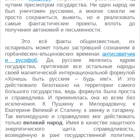
чутким присмотром государства. Ни один народ не
был уничтожен русскими, а многие смогли не
просто сохраниться, выжить, но и реализовать
самые фантастические проекты, вплоть до
получения автономий и письменности.
Это всё факты общеизвестные, их
оспаривать может только застрявший сознанием в
горбачёвских-ельциновских временах
антисоветчик
и русофоб
. Да, русские являлись ядром
государства, притягивая все остальные народы
своей магнетической интернациональной формулой
«Хочешь быть русским – будь им!». И это
действовало безотказно на территории самого
большого государства, ведь формула была проста
и справедлива. И применялась она ко всем без
исключения. К Пушкину и Милорадовичу, к
Екатерине Великой и Сталину, к эвенку и татарину.
Так великодушно и справедливо мог действовать
только
великий народ
. Имея в качестве защитного
энергетического щита справедливость,
возведённую в ранг государственной политики,