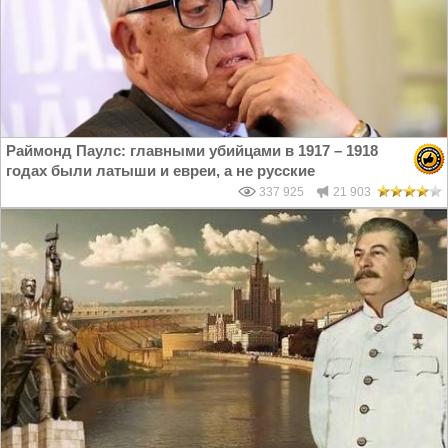
Раймонд Паулс: главными убийцами в 1917 – 1918
годах были латыши и евреи, а не русские
337 925
21 903