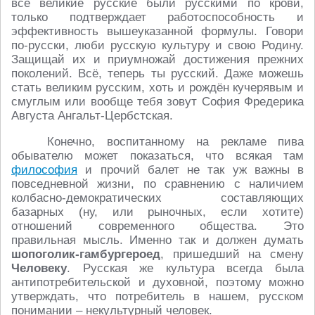
все великие русские были русскими по крови,
только подтверждает работоспособность и
эффективность вышеуказанной формулы. Говори
по-русски, люби русскую культуру и свою Родину.
Защищай их и приумножай достижения прежних
поколений. Всё, теперь ты русский. Даже можешь
стать великим русским, хоть и рождён кучерявым и
смуглым или вообще тебя зовут София Фредерика
Августа Ангальт-Цербстская.
Конечно, воспитанному на рекламе пива
обывателю может показаться, что всякая там
философия
и прочий балет не так уж важны в
повседневной жизни, по сравнению с наличием
колбасно-демократических составляющих
базарных (ну, или рыночных, если хотите)
отношений современного общества. Это
правильная мысль. Именно так и должен думать
шопоголик-гамбургероед
, пришедший на смену
Человеку
. Русская же культура всегда была
антипотребительской и духовной, поэтому можно
утверждать, что потребитель в нашем, русском
понимании – некультурный человек.