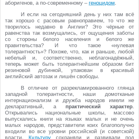
аборигенов, а по-современному –
геноцидом
.
И если на сегодняшний день у них там всё
так хорошо с расовым равноправием, то что же
творилось недавно в Англии? Это чёрные от
равенства так возмущались, от ощущения заботы
со стороны белого населения и белого же
правительства? И что такое «нулевая
толерантность»? Похоже, что, как и раньше, любой
небелый и, соответственно, неблагонадёжный,
теперь может быть толерантнейшим образом бит
резиновой дубинкой, упакован в красивый
английский автозак и лишён свободы.
В отличие от разрекламированного глянца
западной толерантности, наши домотканые
интернационализм и дружба народов имели не
декларативный, а
практический характер
.
Открывались национальные школы, массово
выпускались книги на языках малых и не очень
малых народов, представители коих благополучно
входили во все уровни российской (и советской)
власти.
Культуру
сохраняли и развивали под