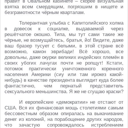
правит в Овальном кабинете – скорее визуальная
взятка всем смердящим, погрязшим в нищете и
безграмотности чёрным кварталам.
Толерантная улыбка с Капитолийского холма
в довесок к социалке, выдаваемой через
решётчатое окошко. Типа, мы тут сами такие же
чёрные, не возмущайтесь, братья, йо! Видите, даже
ваш бразер тусует с белыми, в этой стране всё
возможно, камон эврибади! Всё хорошо, все
довольны, даже окурки великих индейских племён в
своих убогих лачугах почти не ропщут! Кстати,
потомок практически уничтоженного коренного
населения Америки (сиу или там ирокез какой-
нибудь) в качестве президента выглядит куда более
фантастично, чем пернатый представитель
сексуального меньшинства. Я же не сгущаю краски?
И европейские «демократии» не отстают от
США. Вся их финансовая мощь столетиями самым
бессовестным образом опиралась на выкачивание
денег из колоний, на порабощение других народов,
что зачастую сопровождалось истреблением