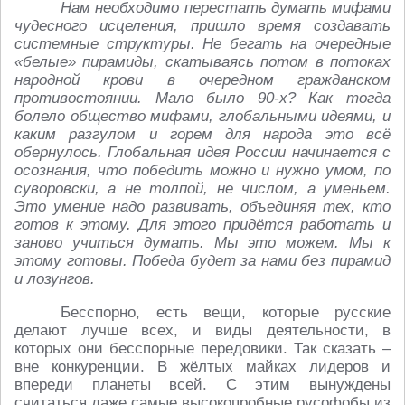
Нам необходимо перестать думать мифами
чудесного исцеления, пришло время создавать
системные структуры. Не бегать на очередные
«белые» пирамиды, скатываясь потом в потоках
народной крови в очередном гражданском
противостоянии. Мало было 90-х? Как тогда
болело общество мифами, глобальными идеями, и
каким разгулом и горем для народа это всё
обернулось. Глобальная идея России начинается с
осознания, что победить можно и нужно умом, по
суворовски, а не толпой, не числом, а уменьем.
Это умение надо развивать, объединяя тех, кто
готов к этому. Для этого придётся работать и
заново учиться думать. Мы это можем. Мы к
этому готовы. Победа будет за нами без пирамид
и лозунгов.
Бесспорно, есть вещи, которые русские
делают лучше всех, и виды деятельности, в
которых они бесспорные передовики. Так сказать –
вне конкуренции. В жёлтых майках лидеров и
впереди планеты всей. С этим вынуждены
считаться даже самые высокопробные русофобы из