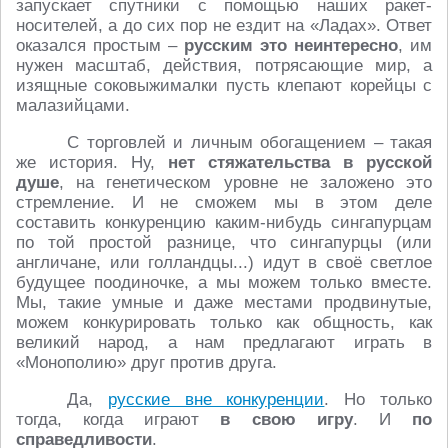
запускает спутники с помощью наших ракет-
носителей, а до сих пор не ездит на «Ладах». Ответ
оказался простым –
русским это неинтересно
, им
нужен масштаб, действия, потрясающие мир, а
изящные соковыжималки пусть клепают корейцы с
малазийцами.
С торговлей и личным обогащением – такая
же история. Ну,
нет стяжательства в русской
душе
, на генетическом уровне не заложено это
стремление. И не сможем мы в этом деле
составить конкуренцию каким-нибудь сингапурцам
по той простой разнице, что сингапурцы (или
англичане, или голландцы...) идут в своё светлое
будущее поодиночке, а мы можем только вместе.
Мы, такие умные и даже местами продвинутые,
можем конкурировать только как общность, как
великий народ, а нам предлагают играть в
«Монополию» друг против друга.
Да,
русские вне конкуренции
. Но только
тогда, когда играют
в свою игру
. И
по
справедливости
.