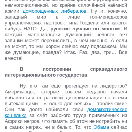
немногочисленной, но крайне сплочённой наёмной
армии
доморощенных либералов
. Ну и, конечно,
западный мир в лице топ-менеджеров
управленческих настроек типа Госдепа или какого-
нибудь НАТО. Да,
русские лучшие во многом
. И
каждый мало-мальски думающий человек без
запинки может перечислить, в чём именно. А если
не может, то мы хором сейчас ему подскажем. Мы
же думающие, правда? Итак. Раз, два, три... Все
вместе!
В построении справедливого
интернационального государства
Ну, кто там ещё претендует на лидерство?
Американцы, которые совсем недавно начали
избавляться от расовой дискриминации со всеми
вытекающими – «Только для белых» – табличками?
Они так долго набивали свои
демократические
кошельки
за счёт рабского труда привезённых из
Африки негров, что память об этом не истребить ни
в самих неграх, ни в белых. То, что
Обама
сейчас