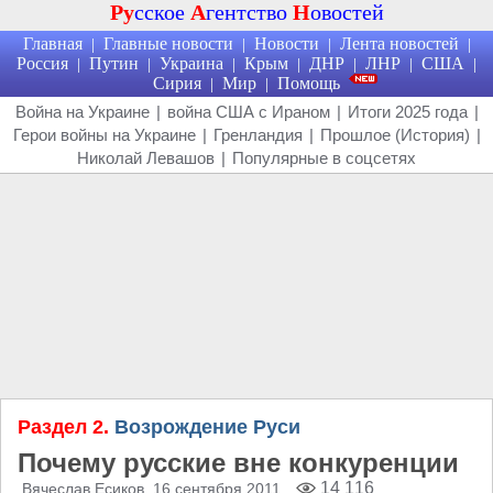
Ру
сское
А
гентство
Н
овостей
Главная
Главные новости
Новости
Лента новостей
|
|
|
|
Россия
Путин
Украина
Крым
ДНР
ЛНР
США
|
|
|
|
|
|
|
Сирия
Мир
Помощь
|
|
Война на Украине
|
война США с Ираном
|
Итоги 2025 года
|
Герои войны на Украине
|
Гренландия
|
Прошлое (История)
|
Николай Левашов
|
Популярные в соцсетях
Раздел 2.
Возрождение Руси
Почему русские вне конкуренции
14 116
Вячеслав Есиков
, 16 сентября 2011