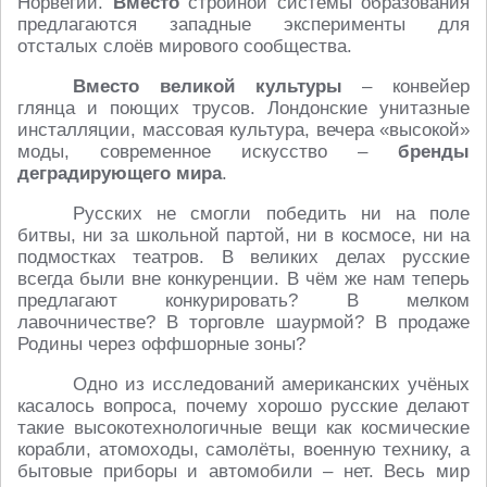
Норвегии.
Вместо
стройной системы образования
предлагаются западные эксперименты для
отсталых слоёв мирового сообщества.
Вместо великой культуры
– конвейер
глянца и поющих трусов. Лондонские унитазные
инсталляции, массовая культура, вечера «высокой»
моды, современное искусство –
бренды
деградирующего мира
.
Русских не смогли победить ни на поле
битвы, ни за школьной партой, ни в космосе, ни на
подмостках театров. В великих делах русские
всегда были вне конкуренции. В чём же нам теперь
предлагают конкурировать? В мелком
лавочничестве? В торговле шаурмой? В продаже
Родины через оффшорные зоны?
Одно из исследований американских учёных
касалось вопроса, почему хорошо русские делают
такие высокотехнологичные вещи как космические
корабли, атомоходы, самолёты, военную технику, а
бытовые приборы и автомобили – нет. Весь мир