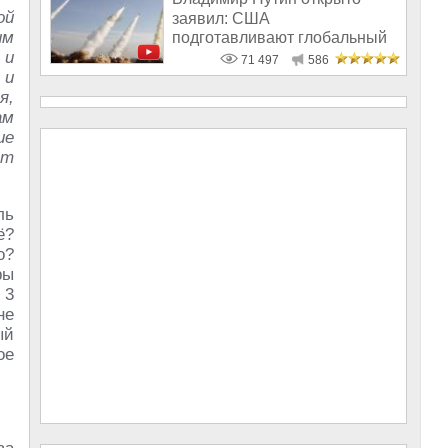
ой
заявил: США
им
подготавливают глобальный
 и
удар по России
71 497
586
 и
я,
ам
ие
ет
ль
ё?
о?
ры
 3
не
ый
ое