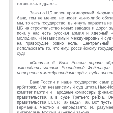
готовьтесь к драке...
Закон о ЦБ полон противоречий. Форма
банк, тем не менее, не несёт каких-либо обяз
мы, то есть государство, выкинуть паразита и
ЦБ на строительство новых заводов и дорог, ж
пока у нас есть русская армия и ядерный «
молодчик. «Независимый международный суд» 
на правосудие ровно ноль. Центральный 
использовать то, что ему, российскому госуда
суд!
«Статья 6. Банк России вправе обр
законодательством Российской Федерации
интересов в международные суды, суды инос
Банк России и наше государство сами р
арбитраж. Или независимый суд штата Нью-Йор
комитет партии и Народные комиссары финанс
правительства, а в суде Третьего рейха. О
правительства СССР. Так ведь? Так. Вот пусть 
Германии. Честно и непредвзято. И, разумее
интересами России и буквой закона.