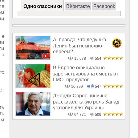
ва
ля
Одноклассники
ВКонтакте
Facebook
ом
ли
 в
А, правда, что дедушка
ли
Ленин был немножко
ти
евреем?
 а
15 678
554
В Европе официально
по
зарегистрирована смерть от
ГМО–продуктов
10 899
547
ет
Джордж Сорос цинично
рассказал, какую роль Запад
ть
уготовил для Украины
ть
64 871
509
им