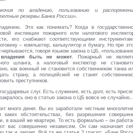
мочия по владению, пользованию и распоряжен
лютные резервы Банка России»
.
адению. Это как понимать? Когда в государственн
овой инспекции пожарного или налогового инспекто
сти, его снабжают соответствующими инструментам
оговику – компьютер, калькулятор и бумагу. Но при эт
черпываются, говоря языком закона о ЦБ, «пользовани
 владения быть не может
. Пожарный не являет
ого шланга, а налоговый инспектор не становит
вно, как военный не становится собственником танка и
ать страну, а полицейский не станет собственник
ловить преступников.
государевых слуг. Есть служение, есть долг, есть присяг
закралось оно в статью закона о ЦБ вовсе не случайно..
ит много денег. Вы их заработали честным многолетн
 каких обстоятельствах, без разрешения совершен
и, в вашей же квартире. То есть формально – он работа
 от вас совершенно независим. Он сам назначает се
о так и делает. Всё та же статья 2 гласит: «Банк Росс