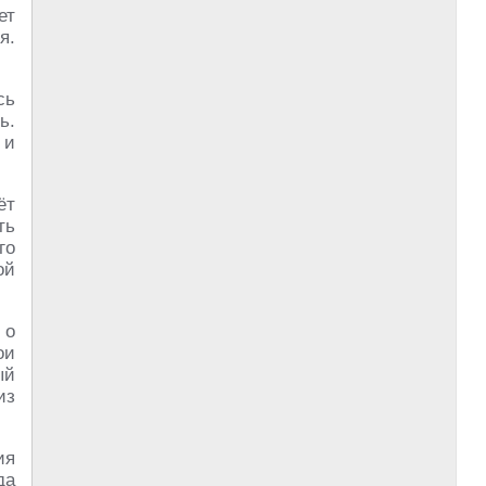
ет
я.
сь
ь.
 и
ёт
ть
го
ой
 о
ои
ый
из
ия
да