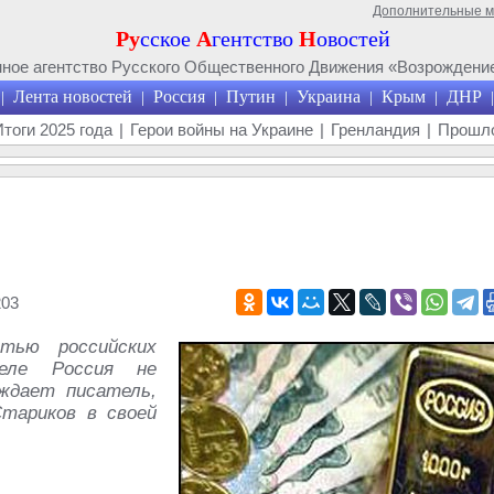
Дополнительные 
Ру
сское
А
гентство
Н
овостей
ое агентство Русского Общественного Движения «Возрождение
Лента новостей
Россия
Путин
Украина
Крым
ДНР
|
|
|
|
|
|
|
Итоги 2025 года
|
Герои войны на Украине
|
Гренландия
|
Прошло
203
тью российских
еле Россия не
ждает писатель,
тариков в своей