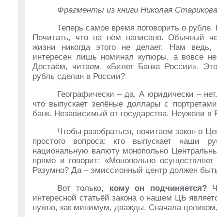
Фрагменты из книги Николая Стариков
Теперь самое время поговорить о рубле. 
Почитать, что на нём написано. Обычный ч
жизни никогда этого не делает. Нам ведь, 
интересен лишь номинал купюры, а вовсе не
Достаём, читаем. «Билет Банка России». Это
рубль сделан в России?
Географически – да. А юридически – не
что выпускает зелёные доллары с портретам
банк. Независимый от государства. Неужели в 
Чтобы разобраться, почитаем закон о Це
простого вопроса: кто выпускает наши р
национальную валюту монопольно Центральный
прямо и говорит: «Монопольно осуществляет
Разумно? Да – эмиссионный центр должен быть
Вот только,
кому он подчиняется?
Чт
интересной статьёй закона о нашем ЦБ являетс
нужно, как минимум, дважды. Сначала целиком,