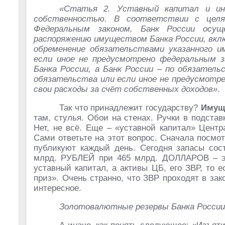
«Статья 2. Уставный капитал и ин
собственностью. В соответствии с целя
Федеральным законом, Банк России осущ
распоряжению имуществом Банка России, вкл
обременение обязательствами указанного и
если иное не предусмотрено федеральным з
Банка России, а Банк России – по обязатель
обязательства или если иное не предусмотр
свои расходы за счёт собственных доходов»
.
Так что принадлежит государству?
Имущ
там, стулья. Обои на стенах. Ручки в подстав
Нет, не всё. Еще – «уставной капитал» Центр
Сами ответьте на этот вопрос. Сначала посм
публикуют каждый день. Сегодня запасы сост
млрд. РУБЛЕЙ при 465 млрд. ДОЛЛАРОВ – эт
уставный капитал, а активы ЦБ, его ЗВР, то е
приз». Очень странно, что ЗВР проходят в за
интересное.
Золотовалютные резервы Банка Росси