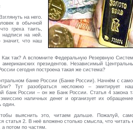
а
Взглянуть на него.
еловек в обычной
что греха таить,
 надписи на ней.
 значит, что наш
т. Как так? А вспомните Федеральную Резервную Систем
и американских президентов. Независимый Центральн
России сегодня построена такая же система?
нтральном банке России (Банке России). Начнём с само
убли? Тут разобраться несложно – эмитирует на
 банк России – он же Банк России. Статья 4 закона т
 эмиссию наличных денег и организует их обращение
 один.
обы выяснить это, читаем дальше. Пожалуй, сам
я статья 2. В неё вложено столько смысла, что читать 
 а потом по частям.