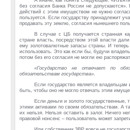
А иначе, как понять следующее: «Изъят
без согласия Банка России не допускаются».
действий с этим имуществом не нужно согла
пользуется. Если государству принадлежит учас
продавать эту землю, согласия нынешнего поль
В случае с ЦБ получается странная ка
стране власть, посредством этой власти дал
ему золотовалютные запасы страны. И теперь 
использовать. Это как если бы, будучи владел
потом без его согласия не могли ею распоряжат
«Государство не отвечает по обя
обязательствам государства»
.
Если государство является владельцам и
быть, чтобы оно не могло отвечать этим имущ
Если деньги и золото государственные, то
этими активами по своим обязательствам. А так
их нельзя. Нельзя оставить в залог. Ничего н
правовой нонсенс – пользователь может запре
Или собственник ЗВР вовсе не государст