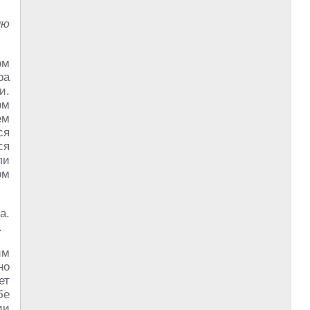
ию
ом
ра
и.
ом
ем
ся
ся
ли
ом
а.
.
им
но
ет
бе
ии