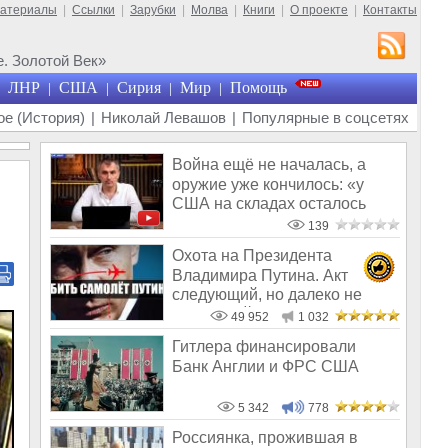
материалы
|
Ссылки
|
Зарубки
|
Молва
|
Книги
|
О проекте
|
Контакты
. Золотой Век»
ЛНР
США
Сирия
Мир
Помощь
|
|
|
|
е (История)
|
Николай Левашов
|
Популярные в соцсетях
Война ещё не началась, а
оружие уже кончилось: «у
США на складах осталось
менее 100
139
Охота на Президента
Владимира Путина. Акт
следующий, но далеко не
последний
49 952
1 032
Гитлера финансировали
Банк Англии и ФРС США
5 342
778
Россиянка, прожившая в