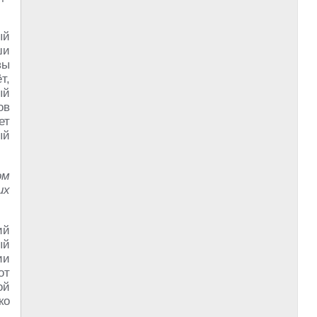
ый
ши
вы
т,
ый
ов
ет
ый
ом
их
ий
ый
ии
от
ой
ко