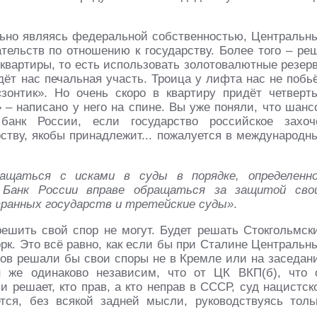
льно являясь федеральной собственностью, Центральн
ательств по отношению к государству. Более того – ре
з квартиры, то есть использовать золотовалютные резер
дёт нас печальная участь. Троица у лифта нас не побьё
зонтик». Но очень скоро в квартиру придёт четверт
– написано у него на спине. Вы уже поняли, что шанс
банк России, если государство российское захоч
рству, якобы принадлежит... пожалуется в международн
ащаться с исками в суды в порядке, определенн
. Банк России вправе обращаться за защитой сво
транных государств и третейские суды»
.
ешить свой спор не могут. Будет решать Стокгольмск
к. Это всё равно, как если бы при Сталине Центральн
ов решали бы свои споры не в Кремле или на заседан
н же одинаково независим, что от ЦК ВКП(б), что 
и решает, кто прав, а кто неправ в СССР, суд нацистск
тся, без всякой задней мысли, руководствуясь толь