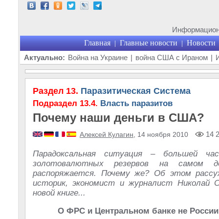
Информационн
Главная
Главные новости
Новости
|
|
Актуально:
Война на Украине
|
война США с Ираном
|
Раздел 13.
Паразитическая Система
Подраздел 13.4.
Власть паразитов
Почему наши деньги в США?
14 
Алексей Кулагин
, 14 ноября 2010
Парадоксальная ситуация – большей час
золотовалютных резервов на самом д
распоряжается. Почему же? Об этом рассу
историк, экономист и журналист Николай С
новой книге...
О ФРС и Центральном банке не России