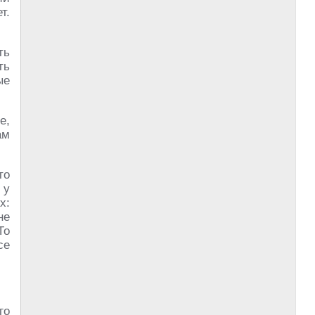
т.
ть
ть
ые
е,
ам
то
 у
х:
не
То
се
го