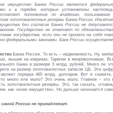
ое имущество Банка России являются федеральн
ми и в порядке, которые установлены настоящ
ествляет полномочия по владению, пользованию
ючая золотовалютные резервы Банка России. Изъятие
мущества без согласия Банка России не допускаютс
аконом. Государство не отвечает по обязательств
ствам государства, если они не приняли на себя так
ено федеральными законами. Банк России осуществля
ество
Банка России. То есть – недвижимость. Ну, мебе
ках, мышки на ковриках. Тарелки в микроволновках. Вс
ального банка в размере 3 млрд. рублей. Много ли эт
отрите на размер золотовалютных запасов ЦБ. Эти циф
авляют порядка 465 млрд. долларов. Вот и скажите,
о много или мало? Это очень мало. Главное – это 
сть золотовалютные резервы. Это, так сказать, «главн
коне, как «иное имущество». Но дальше начинается сам
и
самой России не принадлежат
.