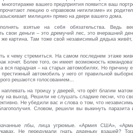
и многотиражке вашего предприятия появится ваш портр
прочитают лекцию о «правовом нигилизме» их родител
разыскивает милиция» прямо на двери вашего дома.
полнять взятые на себя обязательства. Ведь ве
ь свои деньги – это дремучий лес, это вчерашний ден
я же картина. Там тоже свой независимый дядька живёт,
сть к чему стремиться. На самом последнем этаже жив
как хочет. Более того, он имеет возможность командова
а вся парадная – на старых автомобилях. Но причину е
то престижный автомобиль у него от правильной выборн
трого решаются голосованием...
 наплевать на троицу у дверей, что орёт благим матом
ку на выход. Решили не слушать сладкие песни, что св
ктивно. Не убедили вас и слова о том, что независим
 благополучия. Словом, решили вы выкинуть паразита 
качанные лбы, лица угрюмые. «Армия США», «Арм
кавах. Не передумали гнать дяденьку взашей? Тог