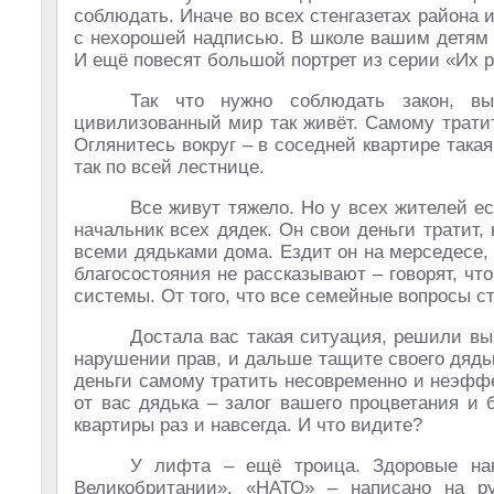
соблюдать. Иначе во всех стенгазетах района 
с нехорошей надписью. В школе вашим детям 
И ещё повесят большой портрет из серии «Их 
Так что нужно соблюдать закон, вы
цивилизованный мир так живёт. Самому тратит
Оглянитесь вокруг – в соседней квартире така
так по всей лестнице.
Все живут тяжело. Но у всех жителей е
начальник всех дядек. Он свои деньги тратит, 
всеми дядьками дома. Ездит он на мерседесе, 
благосостояния не рассказывают – говорят, ч
системы. От того, что все семейные вопросы с
Достала вас такая ситуация, решили вы
нарушении прав, и дальше тащите своего дядь
деньги самому тратить несовременно и неэффе
от вас дядька – залог вашего процветания и
квартиры раз и навсегда. И что видите?
У лифта – ещё троица. Здоровые на
Великобритании», «НАТО» – написано на ру