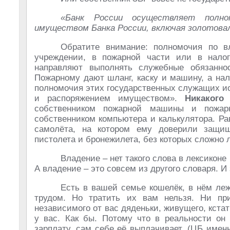
«Банк России осуществляет полно
имуществом Банка России, включая золотова
Обратите внимание: полномочия по вл
учреждении, в пожарной части или в налог
направляют выполнять служебные обязанно
Пожарному дают шланг, каску и машину, а нал
полномочия этих государственных служащих ис
и распоряжением имуществом».
Никакого
собственником пожарной машины и пожарн
собственником компьютера и калькулятора. Ра
самолёта, на котором ему доверили защищ
пистолета и бронежилета, без которых сложно 
Владение – нет такого слова в лексиконе 
А владение – это совсем из другого словаря. И 
Есть в вашей семье кошелёк, в нём леж
трудом. Но тратить их вам нельзя. Ни при
независимого от вас дяденьки, живущего, кстат
у вас. Как бы. Потому что в реальности он
зарплату, сам себе её выплачивает. (ЦБ именн