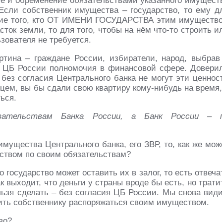
ие и обременение обязательствами указанного имущест
 Если собственник имущества – государство, то ему д
сие того, кто ОТ ИМЕНИ ГОСУДАРСТВА этим имуществ
ток земли, то для того, чтобы на нём что-то строить и
зователя не требуется.
ртина – граждане России, избиратели, народ, выбрав
и ЦБ России полномочия в финансовой сфере. Довери
без согласия Центрального банка не могут эти ценнос
ьцем, вы бы сдали свою квартиру кому-нибудь на время,
ься.
зательствам Банка России, а Банк России – 
мущества Центрального банка, его ЗВР, то, как же мож
еством по своим обязательствам?
 государство может оставить их в залог, то есть отвеча
 выходит, что деньги у страны вроде бы есть, но трати
ельзя сделать – без согласия ЦБ России. Мы снова вид
тить собственнику распоряжаться своим имуществом.
во?