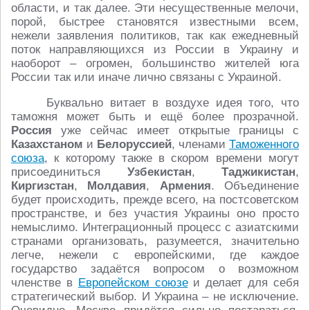
области, и так далее. Эти несущественные мелочи,
порой, быстрее становятся известными всем,
нежели заявления политиков, так как ежедневный
поток направляющихся из России в Украину и
наоборот – огромен, большинство жителей юга
России так или иначе лично связаны с Украиной.
Буквально витает в воздухе идея того, что
таможня может быть и ещё более прозрачной.
Россия
уже сейчас имеет открытые границы с
Казахстаном
и
Белоруссией
, членами
Таможенного
союза
, к которому также в скором времени могут
присоединиться
Узбекистан
,
Таджикистан
,
Киргизстан
,
Молдавия
,
Армения
. Объединение
будет происходить, прежде всего, на постсоветском
пространстве, и без участия Украины оно просто
немыслимо. Интеграционный процесс с азиатскими
странами организовать, разумеется, значительно
легче, нежели с европейскими, где каждое
государство задаётся вопросом о возможном
членстве в
Европейском союзе
и делает для себя
стратегический выбор. И Украина – не исключение.