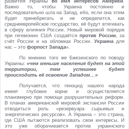
развития Украины
во имя интересов Америки
.
Важно то, чтобы Украина постоянно и
последовательно шла на Запад, ибо, если она этим
будет пренебрегать и не определится, как
среднеевропейское государство, её будут втягивать
в сферу влияния России. Новый мировой порядок
при гегемонии США создаётся
против России
, за
счёт России и на обломках России.
Украина
для
нас – это
форпост Запада
».
По мнению того же Бжезинского по поводу
Украины:
«чем меньше населения будет на этой
территории, тем успешнее будет
происходить её освоение Западом…»
Получается, что геноцид нашего народа
имеет глубокие корни и осуществляется
планомерно при помощи разрушительных реформ.
В планах американской мировой экспансии России
отводиться роль «резервуара сырьевых и
энергетических ресурсов». А Украина – это страна,
где США пытаются реализовать свои интересы. И
это уже оборачивается против украинского