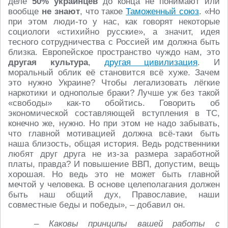
деле
50% украинцев
до конца не понимают или
вообще
не знают
, что такое
Таможенный союз
. «Но
при этом люди-то у нас, как говорят некоторые
социологи «стихийно русские», а значит, идея
тесного сотрудничества с Россией им должна быть
близка. Европейское пространство чуждо нам, это
другая культура
,
другая цивилизация
. И
моральный облик её становится всё хуже. Зачем
это нужно Украине? Чтобы легализовать лёгкие
наркотики и однополые браки? Лучше уж без такой
«свободы» как-то обойтись. Говорить об
экономической составляющей вступления в ТС,
конечно же, нужно. Но при этом не надо забывать,
что главной мотивацией должна всё-таки быть
наша близость, общая история. Ведь родственники
любят друг друга не из-за размера заработной
платы, правда? И повышение ВВП, допустим, вещь
хорошая. Но ведь это не может быть главной
мечтой у человека. В основе целеполагания должен
быть наш общий дух, Православие, наши
совместные беды и победы», – добавил он.
– Каковы принципы вашей работы с