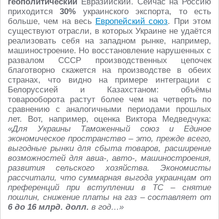
геополитический
Евразийский. Сейчас на Россию
приходится
30%
украинского экспорта, то есть
больше, чем на весь
Европейский союз
. При этом
существуют отрасли, в которых Украине не удаётся
реализовать себя на западном рынке, например,
машиностроение. Но восстановление нарушенных с
развалом СССР производственных цепочек
благотворно скажется на производстве в обеих
странах, что видно на примере интеграции с
Белоруссией и Казахстаном: объёмы
товарооборота растут более чем на четверть по
сравнению с аналогичными периодами прошлых
лет. Вот, например, оценка Виктора Медведчука:
«Для Украины Таможенный союз и Единое
экономическое пространство – это, прежде всего,
выгодные рынки для сбыта товаров, расширение
возможностей для авиа-, авто-, машиностроения,
развития сельского хозяйства. Экономисты
рассчитали, что суммарная выгода украинцам от
преференций при вступлении в ТС – снятие
пошлин, снижение платы на газ – составляет от
6 до 16 млрд. долл.
в год…»