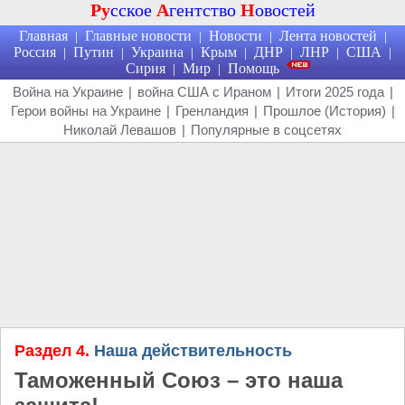
Ру
сское
А
гентство
Н
овостей
Главная
Главные новости
Новости
Лента новостей
|
|
|
|
Россия
Путин
Украина
Крым
ДНР
ЛНР
США
|
|
|
|
|
|
|
Сирия
Мир
Помощь
|
|
Война на Украине
|
война США с Ираном
|
Итоги 2025 года
|
Герои войны на Украине
|
Гренландия
|
Прошлое (История)
|
Николай Левашов
|
Популярные в соцсетях
Раздел 4.
Наша действительность
Таможенный Союз – это наша