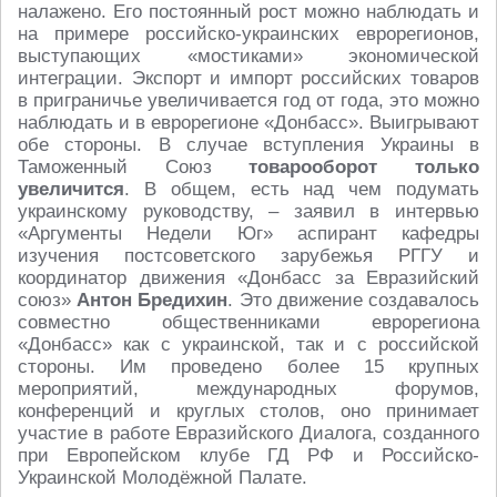
налажено. Его постоянный рост можно наблюдать и
на примере российско-украинских еврорегионов,
выступающих «мостиками» экономической
интеграции. Экспорт и импорт российских товаров
в приграничье увеличивается год от года, это можно
наблюдать и в еврорегионе «Донбасс». Выигрывают
обе стороны. В случае вступления Украины в
Таможенный Союз
товарооборот только
увеличится
. В общем, есть над чем подумать
украинскому руководству, – заявил в интервью
«Аргументы Недели Юг» аспирант кафедры
изучения постсоветского зарубежья РГГУ и
координатор движения «Донбасс за Евразийский
союз»
Антон Бредихин
. Это движение создавалось
совместно общественниками еврорегиона
«Донбасс» как с украинской, так и с российской
стороны. Им проведено более 15 крупных
мероприятий, международных форумов,
конференций и круглых столов, оно принимает
участие в работе Евразийского Диалога, созданного
при Европейском клубе ГД РФ и Российско-
Украинской Молодёжной Палате.