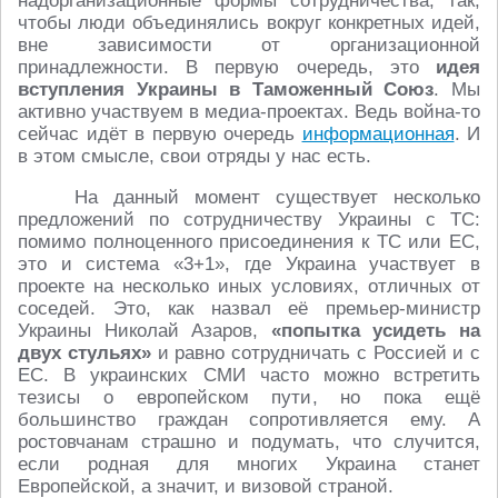
надорганизационные формы сотрудничества, так,
чтобы люди объединялись вокруг конкретных идей,
вне зависимости от организационной
принадлежности. В первую очередь, это
идея
вступления Украины в Таможенный Союз
. Мы
активно участвуем в медиа-проектах. Ведь война-то
сейчас идёт в первую очередь
информационная
. И
в этом смысле, свои отряды у нас есть.
На данный момент существует несколько
предложений по сотрудничеству Украины с ТС:
помимо полноценного присоединения к ТС или ЕС,
это и система «3+1», где Украина участвует в
проекте на несколько иных условиях, отличных от
соседей. Это, как назвал её премьер-министр
Украины Николай Азаров,
«попытка усидеть на
двух стульях»
и равно сотрудничать с Россией и с
ЕС. В украинских СМИ часто можно встретить
тезисы о европейском пути, но пока ещё
большинство граждан сопротивляется ему. А
ростовчанам страшно и подумать, что случится,
если родная для многих Украина станет
Европейской, а значит, и визовой страной.