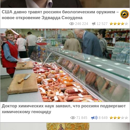
США давно травят россиян биологическим оружием –
новое откровение Эдварда Сноудена
246 224
12 527
Доктор химических наук заявил, что россиян подвергают
химическому геноциду
71 845
8 649