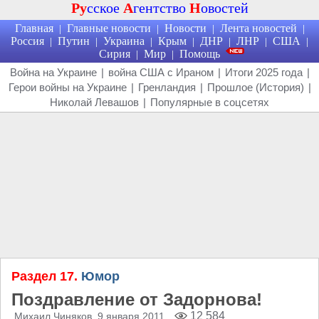
Ру
сское
А
гентство
Н
овостей
Главная
Главные новости
Новости
Лента новостей
|
|
|
|
Россия
Путин
Украина
Крым
ДНР
ЛНР
США
|
|
|
|
|
|
|
Сирия
Мир
Помощь
|
|
Война на Украине
|
война США с Ираном
|
Итоги 2025 года
|
Герои войны на Украине
|
Гренландия
|
Прошлое (История)
|
Николай Левашов
|
Популярные в соцсетях
Раздел 17.
Юмор
Поздравление от Задорнова!
12 584
Михаил Чиняков
, 9 января 2011