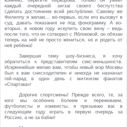
конечно, берегите Киркорова. Только он умеет
каждый очередной зигзаг своего беспутства
сделать достоянием всей республики. Самому же
Филиппу я желаю… во-первых, если его вызовут в
суд, давать показания не под фонограмму. А во-
вторых, в новом году искупить свою вину – ведь
после того, что он сотворил с Яблоковой, он обязан
теперь на ней не просто жениться, но и родить от
неё ребёнка!
Завершая тему шоу-бизнеса, я хочу
обратиться к представителям секс-меньшинств.
Искреннейше желаю вам, чтобы новый мэр Москвы
был к вам снисходителен и никогда не назначал
гей-парад в один день с митингом фанатов
«Спартака»!
Дорогие спортсмены! Прежде всего, те, за
кого мы особенно болеем и переживаем,
футболисты и хоккеисты, я призываю вас в
следующем году играть в первую очередь за
Россию, а не за бабки!