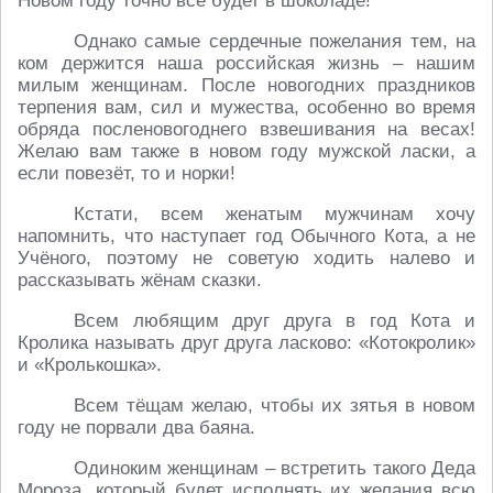
Новом году точно всё будет в шоколаде!
Однако самые сердечные пожелания тем, на
ком держится наша российская жизнь – нашим
милым женщинам. После новогодних праздников
терпения вам, сил и мужества, особенно во время
обряда посленовогоднего взвешивания на весах!
Желаю вам также в новом году мужской ласки, а
если повезёт, то и норки!
Кстати, всем женатым мужчинам хочу
напомнить, что наступает год Обычного Кота, а не
Учёного, поэтому не советую ходить налево и
рассказывать жёнам сказки.
Всем любящим друг друга в год Кота и
Кролика называть друг друга ласково: «Котокролик»
и «Кролькошка».
Всем тёщам желаю, чтобы их зятья в новом
году не порвали два баяна.
Одиноким женщинам – встретить такого Деда
Мороза, который будет исполнять их желания всю