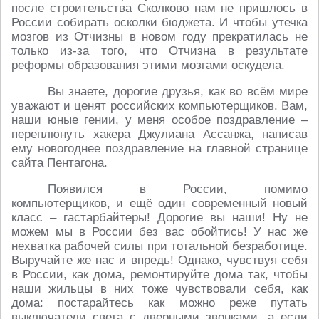
после строительства Сколково нам не пришлось в
России собирать осколки бюджета. И чтобы утечка
мозгов из Отчизны в новом году прекратилась не
только из-за того, что Отчизна в результате
реформы образования этими мозгами оскудела.
Вы знаете, дорогие друзья, как во всём мире
уважают и ценят российских компьютерщиков. Вам,
наши юные гении, у меня особое поздравление –
переплюнуть хакера Джулиана Ассанжа, написав
ему новогоднее поздравление на главной странице
сайта Пентагона.
Появился в России, помимо
компьютерщиков, и ещё один современный новый
класс – гастарбайтеры! Дорогие вы наши! Ну не
можем мы в России без вас обойтись! У нас же
нехватка рабочей силы при тотальной безработице.
Выручайте же нас и впредь! Однако, чувствуя себя
в России, как дома, ремонтируйте дома так, чтобы
наши жильцы в них тоже чувствовали себя, как
дома: постарайтесь как можно реже путать
выключатели света с дверными звонками, а если