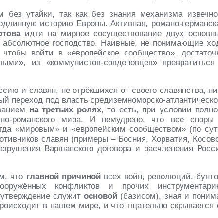
 без утайки, так как без знания механизма извечно
подлинную историю Европы. Активная, романо-германск
отова
идти на мирное сосуществование двух основн
 абсолютное господство. Наивные, не понимающие хо
 чтобы войти в «европейское сообщество», достаточ
лыми», из «коммунистов-совдеповцев» превратиться
ссию и славян, не отрёкшихся от своего славянства, ни
ный переход под власть средиземноморско-атлантическо
ыванием
на третьих ролях
, то есть, при условии полно
ано-романского мира. И немудрено, что все споры
гда «мировым» и «европейским сообществом» (по сут
ротивников славян (примеры – Босния, Хорватия, Косово
азрушения Варшавского договора и расчленения Росс
ым, что
главной причиной
всех войн, революций, бунто
 вооружённых конфликтов и прочих инструментари
 утверждение служит
основой
(базисом), зная и поним
происходит в нашем мире, и что тщательно скрывается 