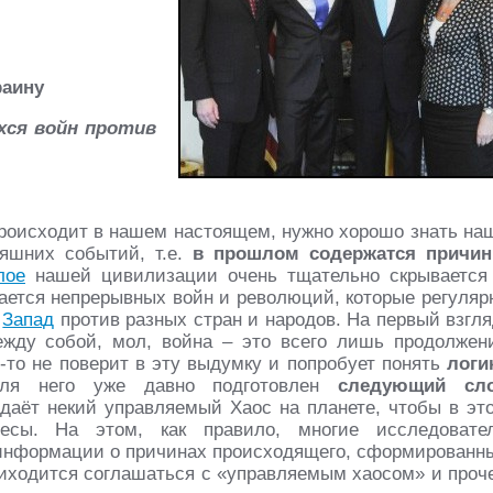
раину
ся войн против
 происходит в нашем настоящем, нужно хорошо знать на
яшних событий, т.е.
в прошлом содержатся причи
лое
нашей цивилизации очень тщательно скрывается
ается непрерывных войн и революций, которые регуляр
й
Запад
против разных стран и народов. На первый взгля
жду собой, мол, война – это всего лишь продолжен
-то не поверит в эту выдумку и попробует понять
логи
 для него уже давно подготовлен
следующий сл
здаёт некий управляемый Хаос на планете, чтобы в эт
ресы. На этом, как правило, многие исследовате
й информации о причинах происходящего, сформированн
риходится соглашаться с «управляемым хаосом» и проч