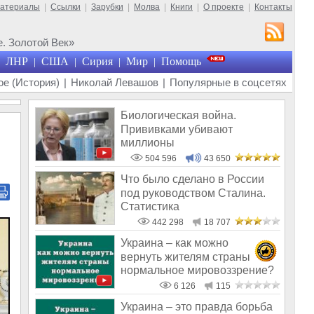
материалы
|
Ссылки
|
Зарубки
|
Молва
|
Книги
|
О проекте
|
Контакты
. Золотой Век»
ЛНР
США
Сирия
Мир
Помощь
|
|
|
|
е (История)
|
Николай Левашов
|
Популярные в соцсетях
Биологическая война.
Прививками убивают
миллионы
504 596
43 650
Что было сделано в России
под руководством Сталина.
Статистика
442 298
18 707
Украина – как можно
вернуть жителям страны
нормальное мировоззрение?
6 126
115
Украина – это правда борьба