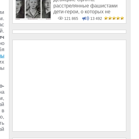
расстрелянные фашистами
дети-герои, о которых не
ми
рассказывают в шк
м.
121 865
13 492
ас
й.
ич
но
бя
ны
их
ны
о-
на
м,
ой
 в
ю,
ть
ой