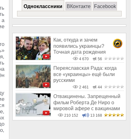
Одноклассники
ВКонтакте
Facebook
ть
ть
 а
ие
Как, откуда и зачем
го
появились украинцы?
ь»
Точная дата рождения
я,
«самостийной» нации
4 670
56
ть
Переяславская Рада: когда
на
все «украинцы» ещё были
ён
русскими
2 461
44
ду
Отвакцинены. Запрещенный
ие
фильм Роберта Де Ниро о
ся
мировой афере с вакцинами
е,
210 152
13 168
ых
до
о,