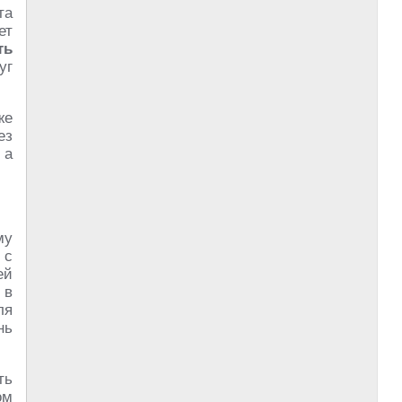
та
ет
ть
уг
же
ез
 а
му
 с
ей
 в
ля
нь
ть
ом