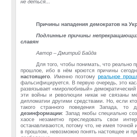
не деться...
Причины нападения демократов на Ук
Подлинные причины непрекращающих
славян
Автор – Дмитрий Байда
Для того, чтобы понимать, что реально
прошлое, ибо в нём кроются причины сегодн
настоящего
. Именно поэтому
реальное прош
фальсифицируется. В первую очередь, это кас
развязывает «миролюбивый» демократически
эти войны и революции никак не связаны ме
дипломатии другими средствами. Но, если кто
такого странного поведения Запада, то
дезинформации
: Запад якобы специально со
хаосе незаметно преследовать свои инте
останавливаются, потому что, не имея точно
в прошлом, невозможно понять настоящее и п