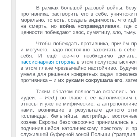
В рамках большой расовой войны, безу
противника, растворить его в себе, уничтожит
морально, то есть, создать видимость, что идё
на смерть, но
война «справедливая»
, где 
ценности побеждают хаос, сумятицу, зло, тьму
Чтобы побеждать противника, причём пр
и могучего, надо постоянно разжигать в себе
себя. И ещё кое-что необходимо делать..
пассионарная сторона
в этом полуторатысячел
в этом плане чрезвычайно настойчиво. Будучи
умела для решения конкретных задач привлек
противника – и
их руками сокрушала его
, зат
Таким образом полностью оказались во
иудеи. –
Ред
.) во главе с её католическим
этносы и уже не мифические, а антропологич
нами, возникшие в результате долгого эт
голландцы, бельгийцы, австрийцы, восточны
хозяев Европы безоговорочно принимались в 
подчинившейся католическому престолу и пра
служившей буферной зоной Польши (трагедия п