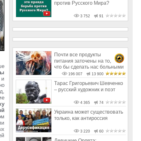
против Русского Мира?
3 752
91
Почти все продукты
питания заточены на то,
ше
что бы сделать нас больными
ны
и бесплодным
196 007
13 900
 и
Тарас Григорьевич Шевченко
но
– русский художник и поэт
д,
ие
4 365
74
ку
ой
Украина может существовать
ом
только, как антироссия
ли
ых
3 220
60
ей
Девицкие Орлята: