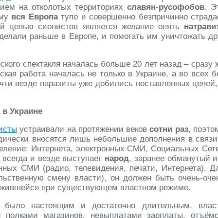
нием на отколотых территориях
славян-русофобов
. Э
ому
вся Европа
тупо и совершенно безпричинно страда
ой целью сионистов является желание опять
натрави
з делали раньше в Европе, и помогать им уничтожать др
ского спектакля началась больше 20 лет назад – сразу 
ская работа началась не только в Украине, а во всех б
ти везде паразиты уже добились поставленных целей,
 в Украине
исты
устраивали на протяжении веков
сотни раз
, поэто
одически вносятся лишь небольшие дополнения в связи
селение: Интернета, электронных СМИ, Социальных Сет
 всегда и везде выступает
народ
, заранее обманутый и
ых СМИ (радио, телевидения, печати, Интернета). Д
ьственную смену власти), он должен быть очень-оче
ложившейся при существующем властном режиме.
было настоящим и достаточно длительным, влас
 полками магазинов, невыплатами зарплаты, отъём