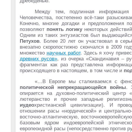
дребеденью.
Между тем, подлинная информация 
Человечества, постепенно всё-таки разыскив
Конечно, многие догадки и предположения п
позволяют
понять логику
некоторых действий
Одним из таких энтузиастов был выдающийся
Петухов
. Более 20 лет он участвовал в сер
внезапно скоропостижно скончался в 2009 год
множество
научных работ
. Здесь я хочу приве
древних русов»
, из очерка «Скандинавия – р
фрагментах как раз представлена информац
происходящего в настоящем, в том числе и
по
«…В Европе мы сталкиваемся с фен
политической непрекращающейся войны
. 
опирается на духовно-политический центр «з
лютеранство и прочие западные религиоз
иудео
христианской цивилизации). И прово
отношении расы «нордической» и центрально
восточно-атлантическую, восточноевропейскую,
базовым ядром индоевропейской этническ
европеоидной расы (непосредственно против р