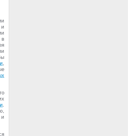
ми
 и
ми
в
ея
ли
бы
и
,
ые
ых
то
их
и
.
ю,
 и
ся