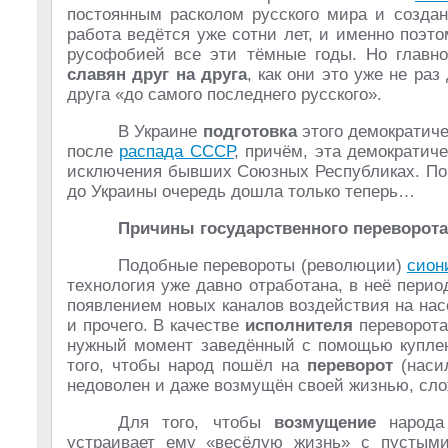
постоянным расколом русского мира и созда
работа ведётся уже сотни лет, и именно поэт
русофобией все эти тёмные годы. Но главн
славян друг на друга
, как они это уже не ра
друга «до самого последнего русского».
В Украине
подготовка
этого демократиче
после
распада СССР
, причём, эта демократиче
исключения бывших Союзных Республиках. Поч
до Украины очередь дошла только теперь…
Причины государственного переворота
Подобные перевороты (революции)
сион
технология уже давно отработана, в неё пери
появлением новых каналов воздействия на на
и прочего. В качестве
исполнителя
переворота
нужный момент заведённый с помощью купленн
того, чтобы народ пошёл на
переворот
(насил
недоволен и даже возмущён своей жизнью, с
Для того, чтобы
возмущение
народа 
устраивает ему «весёлую жизнь» с пустыми