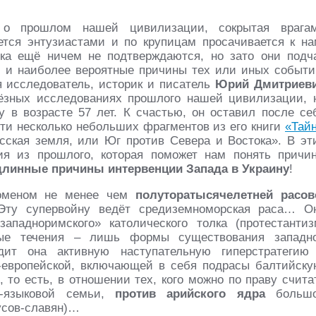
о прошлом нашей цивилизации, сокрытая врага
ается энтузиастами и по крупицам просачивается к на
ока ещё ничем не подтверждаются, но зато они подч
 и наиболее вероятные причины тех или иных событи
 исследователь, историк и писатель
Юрий Дмитриев
ьёзных исследованиях прошлого нашей цивилизации, 
у в возрасте 57 лет. К счастью, он оставил после се
сти несколько небольших фрагментов из его книги
«Тай
усская земля, или Юг против Севера и Востока». В эт
ия из прошлого, которая поможет нам понять причи
длинные причины
интервенции Запада в Украину
!
оменом не менее чем
полуторатысячелетней расов
Эту супервойну ведёт средиземноморская раса… О
ападноримского» католического толка (протестантиз
ные течения – лишь формы существования западн
дит она активную наступательную гиперстратегию
-европейской, включающей в себя подрасы балтийску
 то есть, в отношении тех, кого можно по праву счита
о-языковой семьи,
против арийского ядра
больш
усов-славян)…