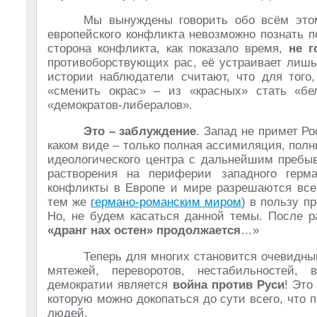
Мы вынуждены говорить обо всём этом
европейского конфликта невозможно познать 
сторона конфликта, как показало время,
не г
противоборствующих рас, её устраивает лишь
истории наблюдатели считают, что для того,
«сменить окрас» – из «красных» стать «бе
«демократов-либералов».
Это – заблуждение
. Запад не примет Ро
каком виде – только полная ассимиляция, пол
идеологического центра с дальнейшим преб
растворения на периферии западного герм
конфликты в Европе и мире разрешаются все
тем же
германо-романским миром
) в пользу п
Но, не будем касаться данной темы. После р
«дранг нах остен» продолжается
…»
Теперь для многих становится очевидн
мятежей, переворотов, нестабильностей,
демократии является
война против Руси
! Это
которую можно докопаться до сути всего, что 
людей.