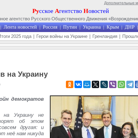
Дополнительные 
Ру
сское
А
гентство
Н
овостей
ое агентство Русского Общественного Движения «Возрождение
Лента новостей
Россия
Путин
Украина
Крым
ДНР
|
|
|
|
|
|
|
Итоги 2025 года
|
Герои войны на Украине
|
Гренландия
|
Прошло
в на Украину
9
ойн демократов
в на Украину не
ворят об этом
овсем другая: и
от неё нам никуда