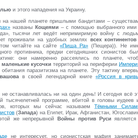
елью
и этого нападения на Украину.
ая на нашей планете пришлыми бандитами – существа
дах»
названы
Кощеями
– с помощью выбранного ими
ода», тысячи лет ведёт непримиримую войну с людь
лет проживали на удобных землях
всех
континентов
том читайте на сайте
«Пища Ра»
(Пещера)). Не им
ного противника, предки сегодняшних сионистов бы
ктике: они намеренно рассеялись по планете, что
 маленькие кусочки
территорий на периферии
Импери
 обитания паразитизма на планете. Эту тактику вперв
вашова
в своей легендарной книге
«Россия в крив
и
не останавливалась ни на один день! И сегодня всё э
ой тысячелетней программе, вбитой в головы иудеев 
в, которых мы сейчас называем
Тёмными Силам
нистов
(
Запада
) на Египет, Ирак, Афганистан, Югослави
 этой же непрерывной
Войны против Руси
является
аде
не интересует, но сионистская мафия занимает