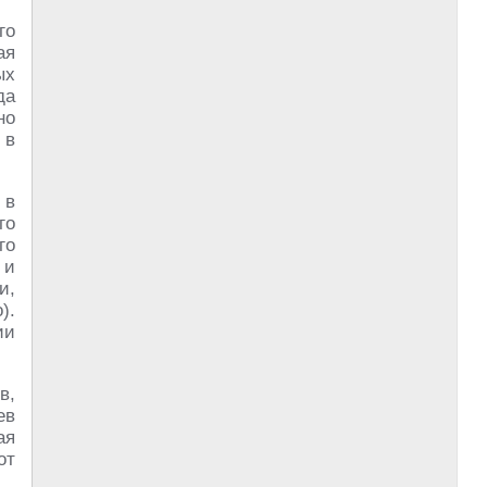
го
ая
ых
да
но
 в
 в
го
го
 и
и,
).
ии
в,
ев
ая
от