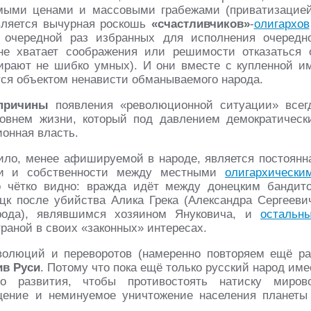
ыми ценами и массовыми грабежами (приватизацией
вляется вычурная роскошь
«счастливчиков»
-
олигархов
 очередной раз избранных для исполнения очередн
 не хватает соображения или решимости отказаться 
ирают не шибко умных). И они вместе с купленной и
тся объектом ненависти обманываемого народа.
причины
появления «революционной ситуации» всег
ровнем жизни, который под давлением демократическ
онная власть.
вило, менее афишируемой в народе, является постоянн
сти и собственности между местными
олигархически
 чётко видно: вражда идёт между донецким бандит
цк после убийства Алика Грека (Александра Сергееви
рода), являвшимся хозяином Януковича, и
остальн
раной в своих «законных» интересах.
еволюций и переворотов (намеренно повторяем ещё ра
ив Руси
. Потому что пока ещё только русский народ име
го развития, чтобы противостоять натиску миров
ение и неминуемое уничтожение населения планеты