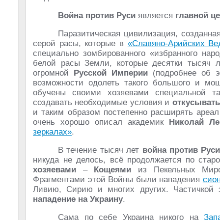
Война против Руси
является
главной ц
Паразитическая цивилизация, созданн
серой расы, которые в
«Славяно-Арийских Ве
специально зомбированного «избранного нар
белой расы Земли, которые десятки тысяч 
огромной
Русской Империи
(подробнее об э
возможности одолеть такого большого и мощ
обучены своими хозяевами специальной та
создавать необходимые условия и
откусывать
и таким образом постепенно расширять ареал
очень хорошо описал академик
Николай Ле
зеркалах»
.
В течение тысяч лет
война против Рус
никуда не делось, всё продолжается по стар
хозяевами
–
Кощеями
из Пекельных Миро
Фрагментами этой Войны были нападения
сио
Ливию, Сирию и многих других. Частичкой
нападение на Украину
.
Сама по себе Украина никого на
Зап