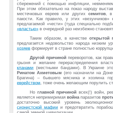
сбережений с помощью инфляции, невменяем
При этом обязательно на показ народу выста
местечковых евреев или других
семитов
, в
пакости. Как правило, у этих «везунчиков»
предлагаемой «чести» (туда специально подб
«властью»
в очередной раз неизбежно становя
Таким образом, в качестве
открытой 
предлагается недовольство народа низким у
хозяев
формирует в стране полностью коррупци
Другой причиной
переворотов, как пра
грызня и желание перераспределения вла
кланами
(местными бандами). В Украине это
Ринатом Ахметовым
(его назначили на Доне
Брагина) – бывшего мясника и хозяина го
еврейством
, тоже очень желающим порулить ст
Но
главной причиной
всех(!) войн, р
является непримиримая
война
паразитов
прот
достаточно высокий уровень эволюционно
сионистской мафии
и предотвратить порабощ
самой земной цивилизации.