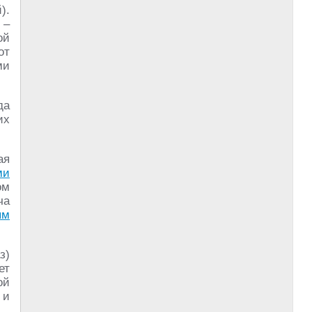
).
–
ой
от
ми
да
их
ая
ми
ом
ча
ым
з)
ет
ой
 и