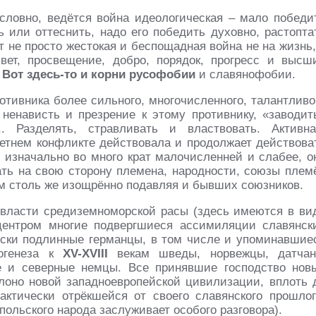
словно, ведётся война идеологическая – мало победи
ь или оттеснить, надо его победить духовно, растопта
т не просто жестокая и беспощадная война не на жизнь,
свет, просвещение, добро, порядок, прогресс и высш
.
Вот здесь-то и корни русофобии
и славянофобии.
отивника более сильного, многочисленного, талантливо
 ненависть и презрение к этому противнику, «заводит
. Разделять, стравливать и властвовать. Активна
етнем конфликте действовала и продолжает действова
 изначально во много крат малочисленней и слабее, о
ать на свою сторону племена, народности, союзы плем
ем столь же изощрённо подавляя и бывших союзников.
 власти средиземноморской расы (здесь имеются в ви
 центром многие подвергшиеся ассимиляции славянск
ески подлинные германцы, в том числе и упоминавшие
ногенеза к
XV-XVIII
векам шведы, норвежцы, датчан
е и северные немцы. Все принявшие господство нов
лоно новой западноевропейской цивилизации, вплоть 
ктически отрёкшейся от своего славянского прошлог
ольского народа заслуживает особого разговора).