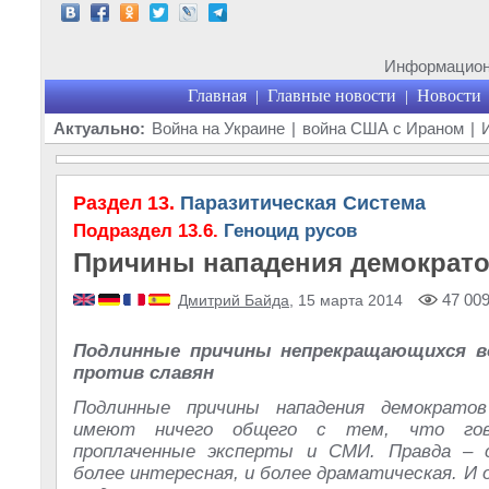
Информационн
Главная
Главные новости
Новости
|
|
Актуально:
Война на Украине
|
война США с Ираном
|
Раздел 13.
Паразитическая Система
Подраздел 13.6.
Геноцид русов
Причины нападения демократо
47 00
Дмитрий Байда
, 15 марта 2014
Подлинные причины непрекращающихся в
против славян
Подлинные причины нападения демократо
имеют ничего общего с тем, что го
проплаченные эксперты и СМИ. Правда – с
более интересная, и более драматическая. И 