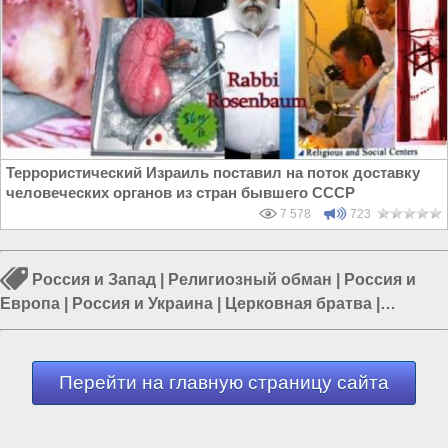
Террористический Израиль поставил на поток доставку
человеческих органов из стран бывшего СССР
7 578
723
Россия и Запад
|
Религиозный обман
|
Россия и
Европа
|
Россия и Украина
|
Церковная братва
|
Политика в России
|
Власть в РФ
Перейти на главную страницу сайта