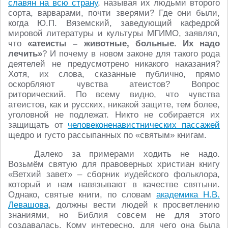
славян на всю страну
, называя их людьми второго
сорта, варварами, почти зверями? Где они были,
когда Ю.П. Вяземский, заведующий кафедрой
мировой литературы и культуры МГИМО, заявлял,
что
«атеисты – животные, больные. Их надо
лечить»
? И почему в новом законе для такого рода
деятелей не предусмотрено никакого наказания?
Хотя, их слова, сказанные публично, прямо
оскорбляют чувства атеистов? Вопрос
риторический. По всему видно, что чувства
атеистов, как и русских, никакой защите, тем более,
уголовной не подлежат. Никто не собирается их
защищать от
человеконенавистнических пассажей
щедро и густо рассыпанных по «святым» книгам.
Далеко за примерами ходить не надо.
Возьмём святую для правоверных христиан книгу
«Ветхий завет» – сборник иудейского фольклора,
который и нам навязывают в качестве святыни.
Однако, святые книги, по словам
академика Н.В.
Левашова
, должны вести людей к просветлению
знаниями, но Библия совсем не для этого
создавалась. Кому интересно, для чего она была