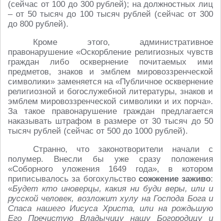
(сейчас от 100 до 300 рублей); на должностных лиц
– от 50 тысяч до 100 тысяч рублей (сейчас от 300
до 800 рублей).
Кроме этого, административное
правонарушение «Оскорбление религиозных чувств
граждан либо осквернение почитаемых ими
предметов, знаков и эмблем мировоззренческой
символики» заменяется на «Публичное осквернение
религиозной и богослужебной литературы, знаков и
эмблем мировоззренческой символики и их порча».
За такое правонарушение граждан предлагается
наказывать штрафом в размере от 30 тысяч до 50
тысяч рублей (сейчас от 500 до 1000 рублей).
Странно, что законотворители начали с
полумер. Внесли бы уже сразу положения
«Соборного уложения 1649 года», в котором
приписывалось за богохульство
сожжение заживо
:
«
Будет кто иноверцы, какия ни буди веры, или и
русской человек, возложит
хулу на
Господа Бога и
Спаса нашего Иисуса Христа, или на рождьшую
Его Пречистую Владычицу нашу Богородицу и