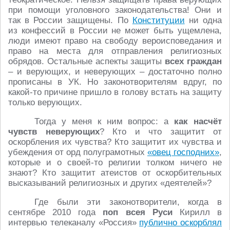
при помощи уголовного законодательства! Они и
так в России защищены. По
Конституции
ни одна
из конфессий в России не может быть ущемлена,
люди имеют право на свободу вероисповедания и
право на места для отправления религиозных
обрядов. Остальные аспекты защиты
всех граждан
– и верующих, и неверующих – достаточно полно
прописаны в УК. Но законотворителям вдруг, по
какой-то причине пришло в голову встать на защиту
только верующих.
Тогда у меня к ним вопрос: а
как насчёт
чувств неверующих
? Кто и что защитит от
оскорбления их чувства? Кто защитит их чувства и
убеждения от орд полуграмотных
«овец господних»
,
которые и о своей-то религии толком ничего не
знают? Кто защитит атеистов от оскорбительных
высказываний религиозных и других «деятелей»?
Где были эти законотворители, когда в
сентябре 2010 года
поп всея Руси
Кирилл в
интервью телеканалу «Россия»
публично оскорблял