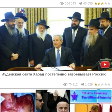
504 643
43 650
Иудейская секта Хабад постепенно завоёвывает Россию
75 812
1 629