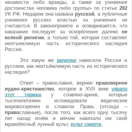
ненависти либо вражды, а также за унижение
достоинства человека либо группы» по статье
282
УК РФ. Недаром она названа
русской
, а публичные
унижения русских властью за унижения не
считаются. В законопроекте и оговаривается, что
наказание последует за оскорбление далеко
не
всякой религии
, а только той, которая составляет
неотъемлемую часть исторического наследия
России.
Это какую же
религию
навесили России и
русским, как неотъёмлемую часть их исторического
наследия?
Ответ – православие, вернее
правоверное
иудео-христианство
, которое в XVII веке
украло
этот термин
у славяно-ариев, которые
тысячелетиями исповедовали ведическое
мировоззрение и славили Правь (отсюда –
право
славные), после того, как всего одну тысячу
лет назад огнём и мечом навязало им свой
мракобесный лунный культ,
культ смерти
.