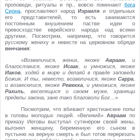
проповеди, ритуалы и пр., вовсю поминают
бога
Сиона
, прославляют народ
Израиля
и отдельных
его представителей, то есть занимаются
постоянным внушением пастве идеи о
превосходстве еврейского народа над всеми
другими. Посмотрим, например, что говорится
русскому жениху и невесте на церковном обряде
венчания
:
«
Возвеличися, жених, якоже
Авраам
, и
благословися, якоже
Исаак
, и умножися, якоже
Иаков
, ходяй в мире и делаяй в правде заповеди
Божия. И ты, невесто, возвеличися, якоже
Сарра
,
и возвеселися, якоже
Ревекка
, и умножися, якоже
Рахиль
, веселящися о своем муже, хранящи
пределы закона, занe тако благоволи Бог…
»
Посмотрим, что вбивают христианские попы
в головы молодых людей. «Великий»
Авраам
по
приказу Иеговы выступал сутенёром своей жены,
выгонял женщину, беременную его сыном в
пустыню на верную смерть и был готов перерезать