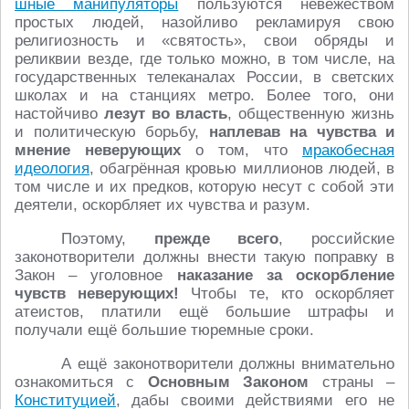
шные манипуляторы
пользуются невежеством
простых людей, назойливо рекламируя свою
религиозность и «святость», свои обряды и
реликвии везде, где только можно, в том числе, на
государственных телеканалах России, в светских
школах и на станциях метро. Более того, они
настойчиво
лезут во власть
, общественную жизнь
и политическую борьбу,
наплевав на чувства и
мнение неверующих
о том, что
мракобесная
идеология
, обагрённая кровью миллионов людей, в
том числе и их предков, которую несут с собой эти
деятели, оскорбляет их чувства и разум.
Поэтому,
прежде всего
, российские
законотворители должны внести такую поправку в
Закон – уголовное
наказание за оскорбление
чувств неверующих!
Чтобы те, кто оскорбляет
атеистов, платили ещё большие штрафы и
получали ещё большие тюремные сроки.
А ещё законотворители должны внимательно
ознакомиться с
Основным Законом
страны –
Конституцией
, дабы своими действиями его не