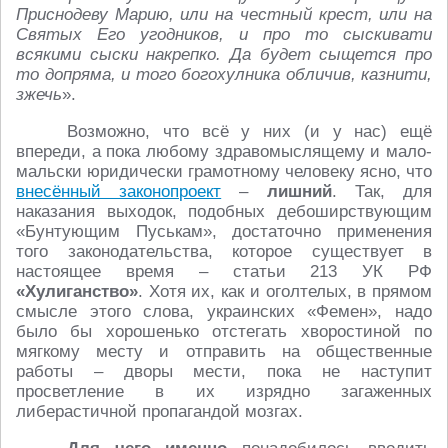
Приснодеву Марию, или на честный крест, или на
Святых Его угодников, и про то сыскивати
всякими сыски накрепко. Да будет сыщется про
то допряма, и того богохулника обличив, казнити,
зжечь
».
Возможно, что всё у них (и у нас) ещё
впереди, а пока любому здравомыслящему и мало-
мальски юридически грамотному человеку ясно, что
внесённый законопроект
–
лишний
. Так, для
наказания выходок, подобных дебоширствующим
«Бунтующим Пуськам», достаточно применения
того законодательства, которое существует в
настоящее время – статьи 213 УК РФ
«Хулиганство»
. Хотя их, как и оголтелых, в прямом
смысле этого слова, украинских «Фемен», надо
было бы хорошенько отстегать хворостиной по
мягкому месту и отправить на общественные
работы – дворы мести, пока не наступит
просветление в их изрядно загаженных
либерастичной пропагандой мозгах.