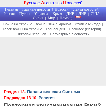
Ру
сское
А
гентство
Н
овостей
Главная
Главные новости
Новости
Лента новостей
|
|
|
|
Россия
Путин
Украина
Крым
ДНР
ЛНР
США
|
|
|
|
|
|
|
Сирия
Мир
Помощь
|
|
Война на Украине
|
война США с Ираном
|
Итоги 2025 года
|
Герои войны на Украине
|
Гренландия
|
Прошлое (История)
|
Николай Левашов
|
Популярные в соцсетях
Раздел 13.
Паразитическая Система
Подраздел 13.10.
Религия
Повторная христианизация Руси?