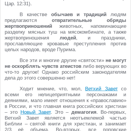
Цар. 12:31).
В качестве
обычаев и традиций
людям
предлагаются
отвратительные обряды
жертвоприношений
животных, напоминающие
разделку мясных туш на мясокомбинате, а также
жертвоприношения
людей
, и праздники,
прославляющие кровавые преступления против
целых народов, вроде Пурима.
Все эти и многие другие «святости»
не могут
не оскорблять чувств атеистов
либо верующих во
что-то другое! Однако российским законодателям
дела до этого совершенно нет!
Ходит мнение, что, мол,
Ветхий Завет
со
всеми его нелицеприятными персонажами и
деяниями, мало имеет отношения к «православию»
в России, и что главная книга российских христиан
– это
Новый Завет
. Это –
демагогия
. Во-первых,
Ветхий Завет является неотъемлемой частью
Библии – святой книги для христиан, и занимает
2/3 её объема. Во-вторых, все поповские