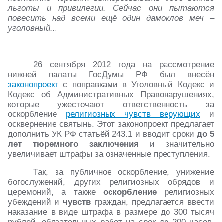
льготы и привилегии. Сейчас они пытаются
повесить над всеми ещё один дамоклов меч –
уголовный...
26 сентября 2012 года на рассмотрение
нижней палаты ГосДумы РФ был внесён
законопроект
с поправками в Уголовный Кодекс и
Кодекс об Административных Правонарушениях,
которые ужесточают ответственность за
оскорбление
религиозных чувств верующих
и
осквернение святынь. Этот законопроект предлагает
дополнить УК РФ статьёй 243.1 и вводит сроки
до 5
лет тюремного заключения
и значительно
увеличивает штрафы за означенные преступления.
Так, за публичное оскорбление, унижение
богослужений, других религиозных обрядов и
церемоний, а также
оскорбление
религиозных
убеждений и
чувств
граждан, предлагается ввести
наказание в виде штрафа в размере до 300 тысяч
рублей, обязательных работ на срок до 200 часов,