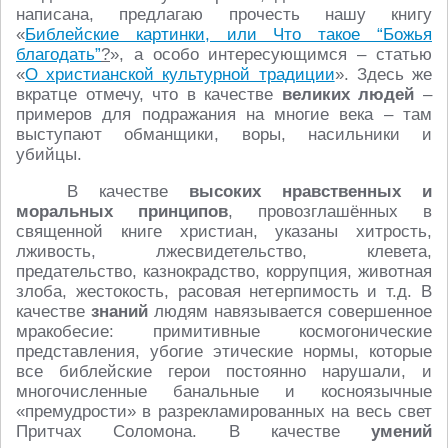
написана, предлагаю прочесть нашу книгу
«
Библейские картинки, или Что такое “Божья
благодать”
?
», а особо интересующимся – статью
«
О христианской культурной традиции
». Здесь же
вкратце отмечу, что в качестве
великих людей
–
примеров для подражания на многие века – там
выступают обманщики, воры, насильники и
убийцы.
В качестве
высоких нравственных и
моральных принципов
, провозглашённых в
священной книге христиан, указаны хитрость,
лживость, лжесвидетельство, клевета,
предательство, казнокрадство, коррупция, животная
злоба, жестокость, расовая нетерпимость и т.д. В
качестве
знаний
людям навязывается совершенное
мракобесие: примитивные космогонические
представления, убогие этические нормы, которые
все библейские герои постоянно нарушали, и
многочисленные банальные и косноязычные
«премудрости» в разрекламированных на весь свет
Притчах Соломона. В качестве
умений