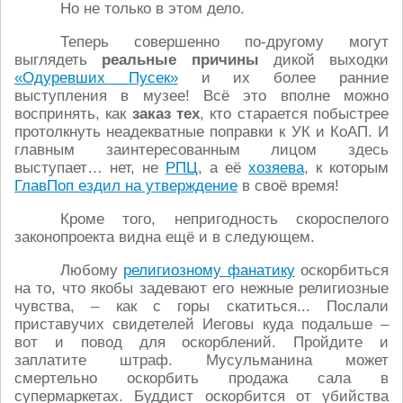
Но не только в этом дело.
Теперь совершенно по-другому могут
выглядеть
реальные причины
дикой выходки
«Одуревших Пусек»
и их более ранние
выступления в музее! Всё это вполне можно
воспринять, как
заказ тех
, кто старается побыстрее
протолкнуть неадекватные поправки к УК и КоАП. И
главным заинтересованным лицом здесь
выступает… нет, не
РПЦ
, а её
хозяева
, к которым
ГлавПоп ездил на утверждение
в своё время!
Кроме того, непригодность скороспелого
законопроекта видна ещё и в следующем.
Любому
религиозному фанатику
оскорбиться
на то, что якобы задевают его нежные религиозные
чувства, – как с горы скатиться... Послали
приставучих свидетелей Иеговы куда подальше –
вот и повод для оскорблений. Пройдите и
заплатите штраф. Мусульманина может
смертельно оскорбить продажа сала в
супермаркетах. Буддист оскорбится от убийства