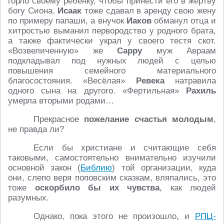
горло своему ребёнку, чтобы принести его в жертву
богу Сиона.
Исаак
тоже сдавал в аренду свою жену
по примеру папаши, а внучок
Иаков
обманул отца и
хитростью выманил первородство у родного брата,
а также фактически украл у своего тестя скот.
«Возвеличенную» же
Сарру
муж Авраам
подкладывал под нужных людей с целью
повышения семейного материального
благосостояния. «Весёлая»
Ревека
натравила
одного сына на другого. «Фертильная»
Рахиль
умерла вторыми родами…
Прекрасное
пожелание счастья молодым
,
не правда ли?
Если бы христиане и считающие себя
таковыми, самостоятельно внимательно изучили
основной закон (
Библию
) той организации, куда
они, слепо веря поповским сказкам, вляпались, это
тоже
оскорбило бы их чувства
, как людей
разумных.
Однако, пока этого не произошло, и
РПЦ-