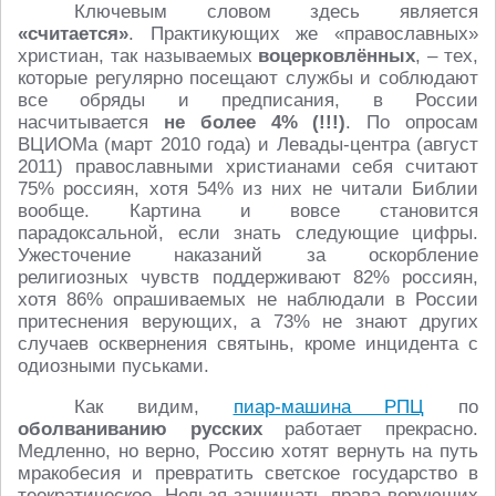
Ключевым словом здесь является
«считается»
. Практикующих же «православных»
христиан, так называемых
воцерковлённых
, – тех,
которые регулярно посещают службы и соблюдают
все обряды и предписания, в России
насчитывается
не более
4% (!!!)
. По опросам
ВЦИОМа (март 2010 года) и Левады-центра (август
2011) православными христианами себя считают
75% россиян, хотя 54% из них не читали Библии
вообще. Картина и вовсе становится
парадоксальной, если знать следующие цифры.
Ужесточение наказаний за оскорбление
религиозных чувств поддерживают 82% россиян,
хотя 86% опрашиваемых не наблюдали в России
притеснения верующих, а 73% не знают других
случаев осквернения святынь, кроме инцидента с
одиозными пуськами.
Как видим,
пиар-машина РПЦ
по
оболваниванию русских
работает прекрасно.
Медленно, но верно, Россию хотят вернуть на путь
мракобесия и превратить светское государство в
теократическое. Нельзя защищать права верующих