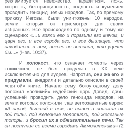
рекламируется невежество, паразитизм, ложь,
хитрость, беспринципность, подлость и
«
умение»
проводить геноцид целых народов. Так, по прямому
приказу Иеговы, были уничтожены 10 народов,
земли которых он присмотрел для своих
избранных. Всё происходило по одному и тому же
сценарию:
«…и взяли его и поразили его мечом, и
царя его, и все города его, и все дышащее, что
находилось в нем; никого не оставил, кто уцелел
бы...»
(Нав. 10:37).
И
холокост
, что означает «смерть через
сожжение», не был придуман в ХХ веке
исключительно для иудеев. Напротив,
они же его и
придумали
, внедрили и детально описали в своей
«святой» книге. Начало сему богоугодному делу
положил «великий» иудейский царь Давид, дабы
успешней проводить дело геноцида народов, на
земли которых положили глаз ветхозаветные евреи:
«
А народ, бывший в нем, он вывел и положил их
под пилы, под железные
молотилки, под железные
топоры, и
бросил их в обжигательные печи
. Так
он поступил со всеми городами Аммонитскими»
(2