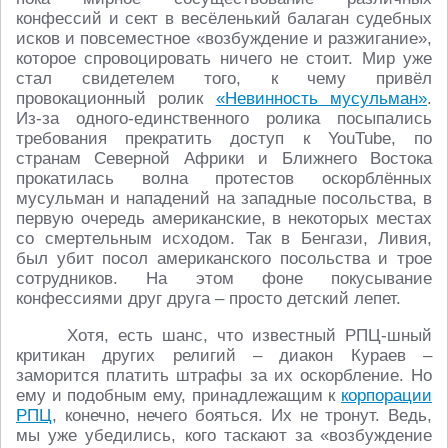
конфессий и сект в весёленький балаган судебных
исков и повсеместное «возбуждение и разжигание»,
которое спровоцировать ничего не стоит. Мир уже
стал свидетелем того, к чему привёл
провокационный ролик
«Невинность мусульман»
.
Из-за одного-единственного ролика посыпались
требования прекратить доступ к YouTube, по
странам Северной Африки и Ближнего Востока
прокатилась волна протестов оскорблённых
мусульман и нападений на западные посольства, в
первую очередь американские, в некоторых местах
со смертельным исходом. Так в Бенгази, Ливия,
был убит посол американского посольства и трое
сотрудников. На этом фоне покусывание
конфессиями друг друга – просто детский лепет.
Хотя, есть шанс, что известный РПЦ-шный
критикан других религий – диакон Кураев –
заморится платить штрафы за их оскорбление. Но
ему и подобным ему, принадлежащим к
корпорации
РПЦ
, конечно, нечего бояться. Их не тронут. Ведь,
мы уже убедились, кого таскают за «возбуждение