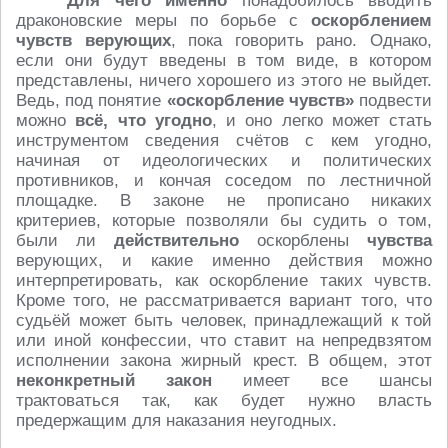
Для чего именно
понадобилось вводить
драконовские меры по борьбе с
оскорблением
чувств верующих
, пока говорить рано. Однако,
если они будут введены в том виде, в котором
представлены, ничего хорошего из этого не выйдет.
Ведь, под понятие
«оскорбление чувств»
подвести
можно
всё, что угодно
, и оно легко может стать
инструментом сведения счётов с кем угодно,
начиная от идеологических и политических
противников, и кончая соседом по лестничной
площадке. В законе не прописано никаких
критериев, которые позволяли бы судить о том,
были ли
действительно
оскорблены
чувства
верующих, и какие именно действия можно
интерпретировать, как оскорбление таких чувств.
Кроме того, не рассматривается вариант того, что
судьёй может быть человек, принадлежащий к той
или иной конфессии, что ставит на непредвзятом
исполнении закона жирный крест. В общем, этот
неконкретный закон
имеет все шансы
трактоваться так, как будет нужно власть
предержащим для наказания неугодных.