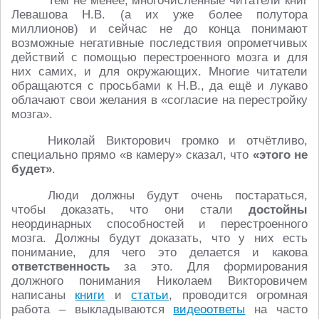
Тем не менее, многочисленные читатели книг
Левашова Н.В. (а их уже более полутора
миллионов) и сейчас не до конца понимают
возможные негативные последствия опрометчивых
действий с помощью перестроенного мозга и для
них самих, и для окружающих. Многие читатели
обращаются с просьбами к Н.В., да ещё и лукаво
облачают свои желания в «согласие на перестройку
мозга».
Николай Викторович громко и отчётливо,
специально прямо «в камеру» сказал, что
«этого не
будет»
.
Люди должны будут очень постараться,
чтобы доказать, что они стали
достойны
неординарных способностей и перестроенного
мозга. Должны будут доказать, что у них есть
понимание, для чего это делается и какова
ответственность
за это. Для формирования
должного понимания Николаем Викторовичем
написаны
книги
и
статьи
, проводится огромная
работа – выкладываются
видеоответы
на часто