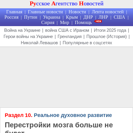
Ру
сское
А
гентство
Н
овостей
Главная
Главные новости
Новости
Лента новостей
|
|
|
|
Россия
Путин
Украина
Крым
ДНР
ЛНР
США
|
|
|
|
|
|
|
Сирия
Мир
Помощь
|
|
Война на Украине
|
война США с Ираном
|
Итоги 2025 года
|
Герои войны на Украине
|
Гренландия
|
Прошлое (История)
|
Николай Левашов
|
Популярные в соцсетях
Раздел 10.
Реальное духовное развитие
Перестройки мозга больше не