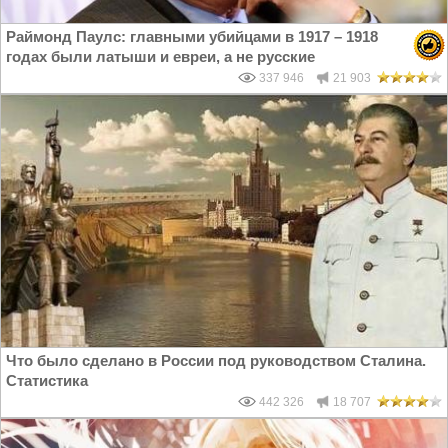
Раймонд Паулс: главными убийцами в 1917 – 1918
годах были латыши и евреи, а не русские
337 946
21 903
Что было сделано в России под руководством Сталина.
Статистика
442 326
18 707