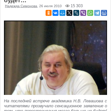
будет…
15 303
Надежда Симонова
, 26 июля 2010
На последней встрече академика Н.В. Левашова с
читателями прозвучало сенсационное заявление о
том, что перестраивания мозга больше не будет!