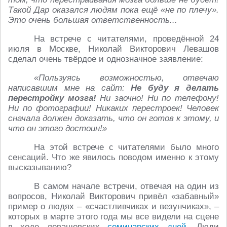
Такой Дар оказался людям пока ещё «не по плечу».
Это очень большая ответственность...
На встрече с читателями, проведённой 24
июля в Москве, Николай Викторович Левашов
сделал очень твёрдое и однозначное заявление:
«Пользуясь возможностью, отвечаю
написавшим мне на сайт:
Не буду я делать
перестройку мозга!
Ни заочно! Ни по телефону!
Ни по фотографии! Никаких перестроек! Человек
сначала должен доказать, что он готов к этому, и
что он этого достоин!»
На этой встрече с читателями было много
сенсаций. Что же явилось поводом именно к этому
высказыванию?
В самом начале встречи, отвечая на один из
вопросов, Николай Викторович привёл «забавный»
пример о людях – «счастливчиках и везунчиках», –
которых в марте этого года мы все видели на сцене
в ходе левашовских
семинарских дней
. Люди