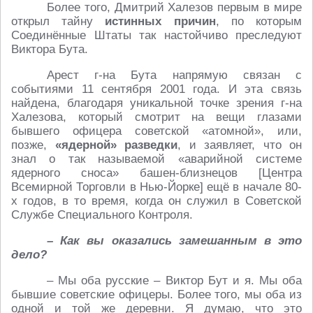
Более того, Дмитрий Халезов первым в мире
открыл тайну
истинных причин
, по которым
Соединённые Штаты так настойчиво преследуют
Виктора Бута.
Арест г-на Бута напрямую связан с
событиями 11 сентября 2001 года. И эта связь
найдена, благодаря уникальной точке зрения г-на
Халезова, который смотрит на вещи глазами
бывшего офицера советской «атомной», или,
позже,
«ядерной» разведки
, и заявляет, что он
знал о так называемой «аварийной системе
ядерного сноса» башен-близнецов [Центра
Всемирной Торговли в Нью-Йорке] ещё в начале 80-
х годов, в то время, когда он служил в Советской
Службе Специального Контроля.
– Как вы оказались замешанным в это
дело?
– Мы оба русские – Виктор Бут и я. Мы оба
бывшие советские офицеры. Более того, мы оба из
одной и той же деревни. Я думаю, что это