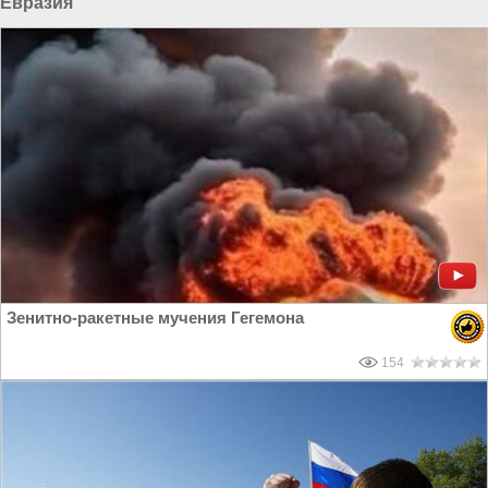
Евразия
Зенитно-ракетные мучения Гегемона
154