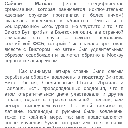
Сайярет Маткал
(очень специфическая
организация, которая занимается исключительно
ядерным оружием противника и более ничем)
оказалась вовлечена в убийство Рейеса и в
«обнаружение» «его» урана. Не упустите и то, что
Виктор Бут прибыл в Бангкок не один, а в странной
компании его друга – некоего полковника
российской
ФСБ
, который был сначала арестован
вместе с Виктором, но затем был удивительным
образом освобожден и вылетел обратно в Москву
первым же авиарейсом…
Как минимум четыре страны были самым
серьёзным образом вовлечены в
подставу
Виктора
Бута: Россия, Соединённые Штаты, Израиль и
Таиланд. Есть правдоподобные сведения, что в
этом отвратительном деле участвовали и другие
страны, однако в гораздо меньшей степени, чем
четыре вышеупомянутые. По всей видимости,
датчане, голландцы и румыны были вовлечены
тоже; по крайней мере, так мне представляется
после изучения бумаг, которые имеются в папке