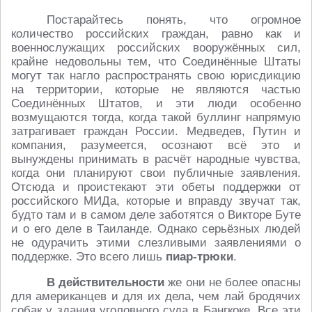
Постарайтесь понять, что огромное
количество российских граждан, равно как и
военнослужащих российских вооружённых сил,
крайне недовольны тем, что Соединённые Штаты
могут так нагло распространять свою юрисдикцию
на территории, которые не являются частью
Соединённых Штатов, и эти люди особенно
возмущаются тогда, когда такой буллинг напрямую
затрагивает граждан России. Медведев, Путин и
компания, разумеется, осознают всё это и
вынуждены принимать в расчёт народные чувства,
когда они планируют свои публичные заявления.
Отсюда и проистекают эти обеты поддержки от
российского МИДа, которые и вправду звучат так,
будто там и в самом деле заботятся о Викторе Буте
и о его деле в Таиланде. Однако серьёзных людей
не одурачить этими слезливыми заявлениями о
поддержке. Это всего лишь
пиар-трюки
.
В действительности
же они не более опасны
для американцев и для их дела, чем лай бродячих
собак у здания уголовного суда в Бангкоке. Все эти