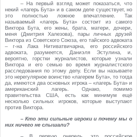
– На первый взгляд может показаться, что
некий «лагерь Бута» и в самом деле существует, но
это полностью ложное впечатление. Так
называемый «лагерь Бута» состоит из самого
Виктора Бута, его жены, брата, матери, дочери,
меня (Дмитрия Халезова), пары личных друзей
Виктора из Советского Союза, его тайского адвоката
– г-на Лака Нитиватвичарна, его российского
адвоката, разумеется, Даниэля Эстулина, и,
вероятно, горстки журналистов, которые узнали
Виктора и его семью во время журналистского
расследования по этому делу. Если вы называете
это нерегулярное воинство «лагерем Бута», то тогда
да, имеются два основных игрока – «лагерь Бута» и
американский лагерь. Однако, помимо
правительства США, есть как минимум ещё
несколько сильных игроков, которые выступают
против Виктора.
– Кто эти сильные игроки и почему мы о
них ничего не слышали?
– В первую очередь, это российское