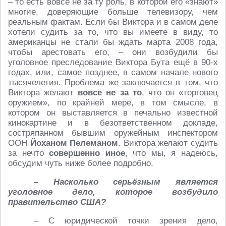
– то есть вовсе не за ту роль, в которой его «знают»
многие, доверяющие больше телевизору, чем
реальным фактам. Если бы Виктора и в самом деле
хотели судить за то, что вы имеете в виду, то
американцы не стали бы ждать марта 2008 года,
чтобы арестовать его, – они возбудили бы
уголовное преследование Виктора Бута ещё в 90-х
годах, или, самое позднее, в самом начале нового
тысячелетия. Проблема же заключается в том, что
Виктора желают
вовсе не за то
, что он «торговец
оружием», по крайней мере, в том смысле, в
котором он выставляется в печально известной
кинокартине и в безответственном докладе,
состряпанном бывшим оружейным инспектором
ООН
Йоханом Пелеманом
. Виктора желают судить
за нечто
совершенно иное
, что мы, я надеюсь,
обсудим чуть ниже более подробно.
– Насколько серьёзным является
уголовное дело, которое возбудило
правительство США?
– С юридической точки зрения дело,