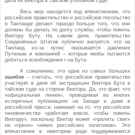
дела на Виктора в тайском уголовном суде.
Весь мир находится под впечатлением, что
российское правительство и российское посольство
в Таиланде делают гораздо больше того, что они
должны бы делать по долгу службы, чтобы помочь
Виктору Буту. На самом деле, правительство
Соединённых Штатов публично жалуется, что на
Таиланд из-за кулис оказывается давление
Путиным и компанией – которые якобы пытаются
добиться освобождения г-на Бута.
К сожалению, это одна из самых больших
ошибок
– считать, что российское правительство
участвует в деле об экстрадиции Виктора Бута в
тайском суде на стороне Виктора. Да, это факт, что
«официальная линия», проводимая во многих
истеричных публикациях на Западе и даже в
российской прессе, намекает на то, что российское
чиновничество «работает вовсю, чтобы помочь
Виктору», поскольку Виктор может «пролить свет»
на «грехи» «неких российских политиков». Это
впечатление в некотором роде поддерживается