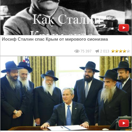
Иосиф Сталин спас Крым от мирового сионизма
75 397
2 013