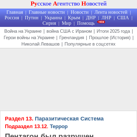
Ру
сское
А
гентство
Н
овостей
Главная
Главные новости
Новости
Лента новостей
|
|
|
|
Россия
Путин
Украина
Крым
ДНР
ЛНР
США
|
|
|
|
|
|
|
Сирия
Мир
Помощь
|
|
Война на Украине
|
война США с Ираном
|
Итоги 2025 года
|
Герои войны на Украине
|
Гренландия
|
Прошлое (История)
|
Николай Левашов
|
Популярные в соцсетях
Раздел 13.
Паразитическая Система
Подраздел 13.12.
Террор
Пентагон был разрушен