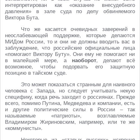
интерпретирован как «оказание внесудебного
давления» в зале суда по делу обвиняемого
Виктора Бута.
Что же касается очевидных заверений в
неослабевающей поддержке, которые делаются
МИДом России, то и они не должны вводить вас в
заблуждение, что российские официальные лица
«помогают Виктору Буту». Они ему не помогают ни
в малейшей мере, а
наоборот
, делают всё
возможное, чтобы подорвать его защитную
позицию в тайском суде.
Это может показаться странным для наивного
человека с Запада, но следует учитывать некую
специфику, когда речь заходит о россиянах. Прежде
всего, помимо Путина, Медведева и компании, есть
и другие политические силы в России – так
называемые «патриоты», возглавляемые
Владимиром Жириновским, например, или те же
«коммунисты».
Некоторые из «старых русских» искренне