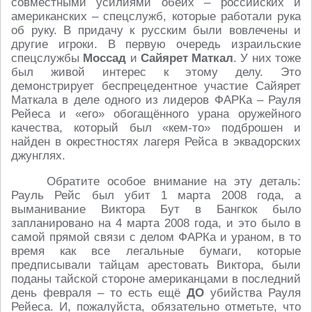
совместными усилиями обеих – российских и
американских – спецслужб, которые работали рука
об руку. В придачу к русским были вовлечены и
другие игроки. В первую очередь израильские
спецслужбы
Моссад
и
Сайярет Маткал
. У них тоже
был живой интерес к этому делу. Это
демонстрирует беспрецедентное участие Сайярет
Маткала в деле одного из лидеров ФАРКа – Рауля
Рейеса и «его» обогащённого урана оружейного
качества, который был «кем-то» подброшен и
найден в окрестностях лагеря Рейса в эквадорских
джунглях.
Обратите особое внимание на эту деталь:
Рауль Рейс был убит 1 марта 2008 года, а
выманивание Виктора Бут в Бангкок было
запланировано на 4 марта 2008 года, и это было в
самой прямой связи с делом ФАРКа и ураном, в то
время как все легальные бумаги, которые
предписывали тайцам арестовать Виктора, были
поданы тайской стороне американцами в последний
день февраля – то есть ещё
ДО
убийства Рауля
Рейеса. И, пожалуйста, обязательно отметьте, что