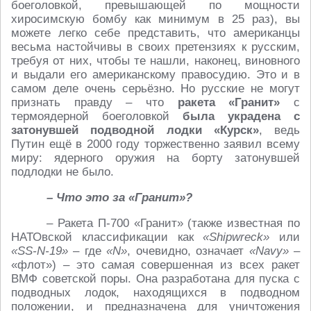
боеголовкой, превышающей по мощности
хиросимскую бомбу как минимум в 25 раз), вы
можете легко себе представить, что американцы
весьма настойчивы в своих претензиях к русским,
требуя от них, чтобы те нашли, наконец, виновного
и выдали его американскому правосудию. Это и в
самом деле очень серьёзно. Но русские не могут
признать правду – что
ракета «Гранит»
с
термоядерной боеголовкой
была украдена с
затонувшей подводной лодки «Курск»
, ведь
Путин ещё в 2000 году торжественно заявил всему
миру: ядерного оружия на борту затонувшей
подлодки не было.
– Что это за «Гранит»?
– Ракета П-700 «Гранит» (также известная по
НАТОвской классификации как
«Shipwreck»
или
«SS-N-19»
– где
«N»
, очевидно, означает
«Navy»
–
«флот») – это самая совершенная из всех ракет
ВМФ советской поры. Она разработана для пуска с
подводных лодок, находящихся в подводном
положении, и предназначена для уничтожения