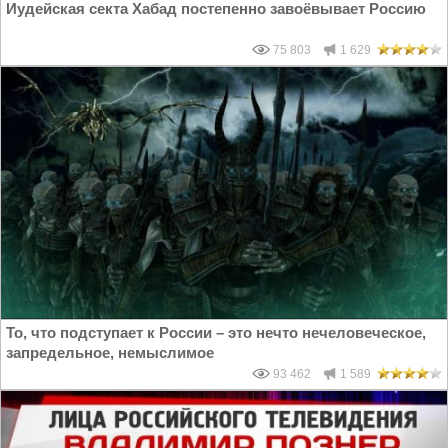
Иудейская секта Хабад постепенно завоёвывает Россию
75 803
1 629
То, что подступает к России – это нечто нечеловеческое,
запредельное, немыслимое
93 462
1 589