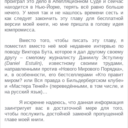
проиграл это дело в Апелляционном Суде и сейчас
находится в Нью-Йорке, терять всё равно больше
нечего. У меня так и не нашлось времени сесть и
как следует закончить эту главу для бесплатной
версии моей книги, но мне пришла в голову идея
компромисса.
Вместо того, чтобы писать эту главу, я
поместил вместо неё моё недавнее интервью по
поводу Виктора Бута, которое я дал другому своему
другу – смелому журналисту Даниилу Эстулину
(Daniel Estulin)
, известному своими трудами,
направленными против «Нового Мирового Порядка»,
и, в особенности, его бестселлерами «Кто правит
миром? или Вся правда о Бильдербергском клубе»
и «Мастера Теней» (переведёнными, в том числе, и
на русский язык)…
Я искренне надеюсь, что данная информация
заинтригует вас в достаточной мере для того,
чтобы послужить достойной заменой пропущенной
главе моей книги.