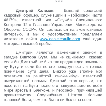
* * *
Дмитрий Халезов
– бывший советский
кадровый офицер, служивший в «войсковой части
46179», известной как «Служба Специального
Контроля 12го Главного Управления Министерства
Обороны СССР». Он согласился на эксклюзивное
интервью, и мы с удовольствием предлагаем
читателям сайта
www.danielestulin.com
ещё один
материал высшей пробы.
Дмитрий является важнейшим звеном в
загадке
Виктора Бута
. Мы не ошибёмся, сказав:
если бы Дмитрий не был так предан идее помочь г-
ну Буту, и если бы не его неподкупность и точное
понимание сути дела, Виктор уже вполне мог
оказаться за решёткой какой-нибудь известной
американской тюрьмы. Дмитрий стал первым, кто
посетил г-на Бута после его нашумевшего во всём
мире ареста в Бангкоке, и персоной, причинившей
правительству Соединённых Штатов больше
головной боли, чем кто бы то ни было на свете.