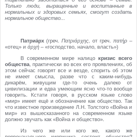
Только люди, выращенные и воспитанные в
нормальных и здоровых семьях, смогут создать
нормальное общество...
Патриа́рх
(греч.
Πατριάρχης
, от греч.
πατήρ
–
«отец» и
ἀρχή
– «господство, начало, власть»)
В современном мире налицо
кризис всего
общества
, практически во всех его проявлениях, об
этом сейчас говорят все и везде, спорить об этом
не имеет смысла, разве что с каким-нибудь
дикарём, живущим где-то очень далеко от
цивилизации и едва умеющим ясно что-то вообще
говорить. Кстати говоря, в русском языке слово
«мир» имеет ещё и обозначение как общество. Так
что известное произведение Л.Н. Толстого «Война и
мир» из вышесказанного на современном языке
должно звучать как «Война и общество».
Из чего же или кого же, какого же
первоначального кирпичика состоит общество?