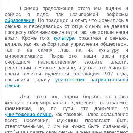
Пример продолжения этого мы видим и
сейчас в виде, так называемой, реформы
образования
. Но традиции и опыт, что хранились в
семьях и передавались от отца к сыну, не давали
процессу оболванивания идти так, как хотели наши
враги. Кроме того,
культура
, хранимая в семьях,
влияла как на выбор глав управления обществом,
так и на самих глав, на их культуру и
миропонимание. Поняв это, наши враги при
очередном насильственном захвате власти,
революции в Европе раньше, а у нас это было во
время великой иудейской революции 1917 года,
поставили задачу
уничтожения патриархальной
семьи
.
Для этого под видом борьбы за права
женщин сформировалось движение, называемое
феминизм
, но, по сути, это движение за
уничтожение семьи
, как таковой. Плюс ослабление
всего населения, мужчины перестают быть
ответственными, и им не нужно быть сильными,
чтобы защищать свои семьи, а женщины перестают