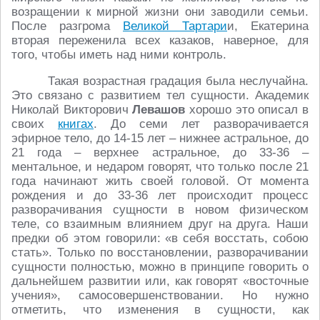
возращении к мирной жизни они заводили семьи.
После разгрома
Великой Тартари
и, Екатерина
вторая переженила всех казаков, наверное, для
того, чтобы иметь над ними контроль.
Такая возрастная градация была неслучайна.
Это связано с развитием тел сущности. Академик
Николай Викторович
Левашов
хорошо это описал в
своих
книгах
. До семи лет разворачивается
эфирное тело, до 14-15 лет – нижнее астральное, до
21 года – верхнее астральное, до 33-36 –
ментальное, и недаром говорят, что только после 21
года начинают жить своей головой. От момента
рождения и до 33-36 лет происходит процесс
разворачивания сущности в новом физическом
теле, со взаимным влиянием друг на друга. Наши
предки об этом говорили: «в себя восстать, собою
стать». Только по восстановлении, разворачивании
сущности полностью, можно в принципе говорить о
дальнейшем развитии или, как говорят «восточные
учения», самосовершенствовании. Но нужно
отметить, что изменения в сущности, как