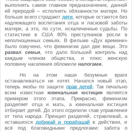
выполнять самое главное предназначение, данной
ей природой – исполнять обязанности матери. Но
больше всего страдают
дети
, которые остаются без
надлежащего воспитания отца и ласковой заботы
матери, а это, по сути, искалеченные судьбы. По
статистике в США 80% преступников росли в
неполноценных семьях. В фильме «Дух времени»
было озвучено, что феминизм дал две вещи. Это
развал семьи
, что дало больший контроль над
каждым членом общества, и плюс женскую
половину населения обложили
налогами
.
Но на этом наши безумные враги
останавливаться не хотят. Начался новый этап,
теперь якобы по защите
прав детей
. Так печально
всем известная
ювенальная юстиция
является
примером этого этапа. Прекрасно, феминизм
разделяет отца и мать, а ювенальная юстиция
отбирает детей. До этого отделили глав управления
от тела народа. Принцип разделяй, стравливай, а
оставшихся
добивай и порабощай
в действии, и
всё под благовидными предлогами: забота о