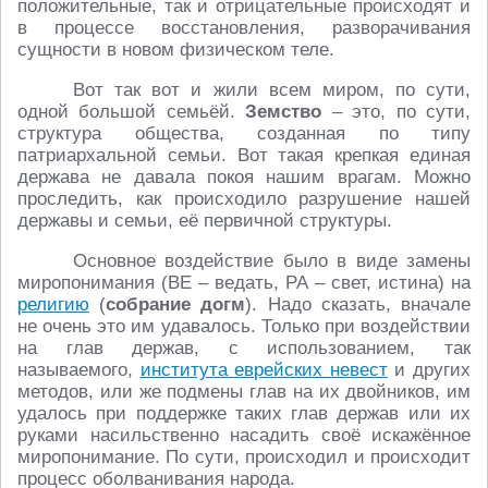
положительные, так и отрицательные происходят и
в процессе восстановления, разворачивания
сущности в новом физическом теле.
Вот так вот и жили всем миром, по сути,
одной большой семьёй.
Земство
– это, по сути,
структура общества, созданная по типу
патриархальной семьи. Вот такая крепкая единая
держава не давала покоя нашим врагам. Можно
проследить, как происходило разрушение нашей
державы и семьи, её первичной структуры.
Основное воздействие было в виде замены
миропонимания (ВЕ – ведать, РА – свет, истина) на
религию
(
собрание догм
). Надо сказать, вначале
не очень это им удавалось. Только при воздействии
на глав держав, с использованием, так
называемого,
института еврейских невест
и других
методов, или же подмены глав на их двойников, им
удалось при поддержке таких глав держав или их
руками насильственно насадить своё искажённое
миропонимание. По сути, происходил и происходит
процесс оболванивания народа.