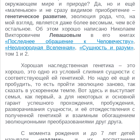
окружающем мире и природе? Да, но и ещё
«маленькое» и не сразу видимое приобретение –
генетическое развитие
, эволюция рода, что, на
мой взгляд, является даже более весомым, чем всё
остальное. Об этом хорошо написано Николаем
Викторовичем
Левашовым
в его книгах
«Последнее обращение к Человечеству»
,
«Неоднородная Вселенная»
,
«Сущность и разум»
,
том 1 и 2.
Хорошая наследственная генетика – это
хорошо, это одно из условий слияния сущности с
соответствующей ей генетикой. Но надо её ещё и
пробудить, то есть пройти эволюцию заново, так
сказать в ускоренном темпе. Вот здесь и выступает
семья, как первый, а для некоторых и основной
гарант успешного прохождения, пробуждения,
разворачивания сущности, и её отождествления с
полученной генетикой и взаимным обогащением
эволюционными преобразованиями друг друга.
С момента рождения и до 7 лет детей
называли «
чадами
», и их воспитанием