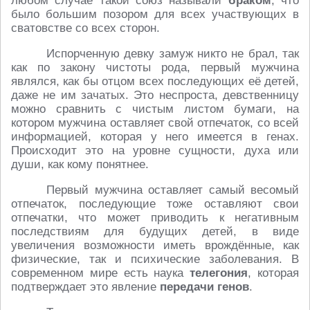
любом случае такой союз называли
браком
, что
было большим позором для всех участвующих в
сватовстве со всех сторон.
Испорченную девку замуж никто не брал, так
как по закону чистоты рода, первый мужчина
являлся, как бы отцом всех последующих её детей,
даже не им зачатых. Это неспроста, девственницу
можно сравнить с чистым листом бумаги, на
котором мужчина оставляет свой отпечаток, со всей
информацией, которая у него имеется в генах.
Происходит это на уровне сущности, духа или
души, как кому понятнее.
Первый мужчина оставляет самый весомый
отпечаток, последующие тоже оставляют свои
отпечатки, что может приводить к негативным
последствиям для будущих детей, в виде
увеличения возможности иметь врождённые, как
физические, так и психические заболевания. В
современном мире есть наука
телегония
, которая
подтверждает это явление
передачи генов
.