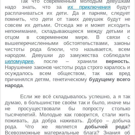
Так что современным молодым девушкам
надо знать, что за
их приключения
будут
расплачиваться их дети. Да и парням, следует
помнить, что дети от таких девушек будут не
совсем их детьми. Отсюда же и может исходить
непонимание, складывающееся между детьми и
отцом в современном мире. В связи с
вышеперечисленными обстоятельствами, законы
чистоты рода блюли, что называется, всем
народом. Девушки до замужества соблюдали
целомудрие
, после – хранили
верность
.
Нарушение законов чистоты рода строго каралось и
осуждалось всем обществом, так как вред
причинялся детям, генетическому
будущему всего
народа
.
Если же всё складывалось успешно, а я так
думаю, в большинстве своём так и было, иначе мы
не просуществовали бы попросту столько
тысячелетий. Молодые как говорится, стали жить
поживать, да добра наживать. Добро – добыча
рода. Что же является
добычей рода
?
Всевозможные материальные блага? Знания об