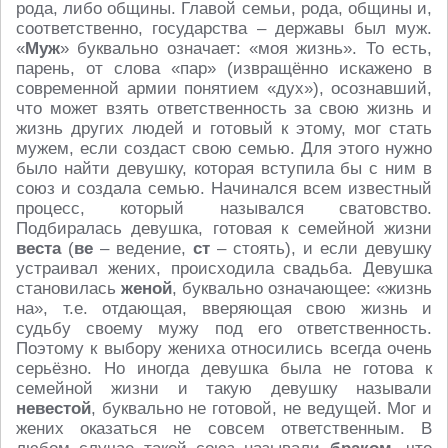
рода, либо общины. Главой семьи, рода, общины и,
соответственно, государства – державы был муж.
«
Муж
» буквально означает: «моя жизнь». То есть,
парень, от слова «пар» (извращённо искажено в
современной армии понятием «дух»), осознавший,
что может взять ответственность за свою жизнь и
жизнь других людей и готовый к этому, мог стать
мужем, если создаст свою семью. Для этого нужно
было найти девушку, которая вступила бы с ним в
союз и создала семью. Начинался всем известный
процесс, который назывался сватовство.
Подбиралась девушка, готовая к семейной жизни
веста
(
ве
– ведение,
ст
– стоять), и если девушку
устраивал жених, происходила свадьба. Девушка
становилась
женой
, буквально означающее: «жизнь
на», т.е. отдающая, вверяющая свою жизнь и
судьбу своему мужу под его ответственность.
Поэтому к выбору жениха относились всегда очень
серьёзно. Но иногда девушка была не готова к
семейной жизни и такую девушку называли
невестой
, буквально не готовой, не ведущей. Мог и
жених оказаться не совсем ответственным. В