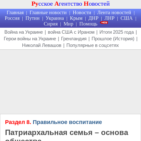
Ру
сское
А
гентство
Н
овостей
Главная
Главные новости
Новости
Лента новостей
|
|
|
|
Россия
Путин
Украина
Крым
ДНР
ЛНР
США
|
|
|
|
|
|
|
Сирия
Мир
Помощь
|
|
Война на Украине
|
война США с Ираном
|
Итоги 2025 года
|
Герои войны на Украине
|
Гренландия
|
Прошлое (История)
|
Николай Левашов
|
Популярные в соцсетях
Раздел 8.
Правильное воспитание
Патриархальная семья – основа