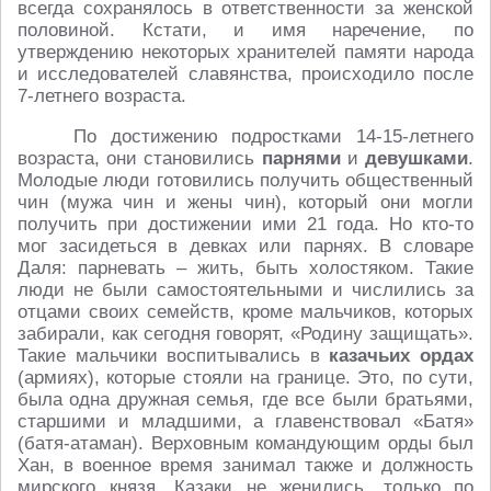
всегда сохранялось в ответственности за женской
половиной. Кстати, и имя наречение, по
утверждению некоторых хранителей памяти народа
и исследователей славянства, происходило после
7-летнего возраста.
По достижению подростками 14-15-летнего
возраста, они становились
парнями
и
девушками
.
Молодые люди готовились получить общественный
чин (мужа чин и жены чин), который они могли
получить при достижении ими 21 года. Но кто-то
мог засидеться в девках или парнях. В словаре
Даля: парневать – жить, быть холостяком. Такие
люди не были самостоятельными и числились за
отцами своих семейств, кроме мальчиков, которых
забирали, как сегодня говорят, «Родину защищать».
Такие мальчики воспитывались в
казачьих ордах
(армиях), которые стояли на границе. Это, по сути,
была одна дружная семья, где все были братьями,
старшими и младшими, а главенствовал «Батя»
(батя-атаман). Верховным командующим орды был
Хан, в военное время занимал также и должность
мирского князя. Казаки не женились, только по