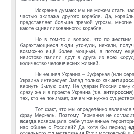
Искренне думаю: мы не можем стать час
частью экипажа другого корабля. Да, корабл
представляет больше прямой угрозы, многие 
каюте «цивилизованного» корабля.
Но в том-то и вопрос, что по жёстким
барахтающиеся люди утонули, нежели, получи
возможно ещё более мощный, а потому ещё 
неистово палили друг в друга из всех «оруд
количество человеческих жизней.
Нынешняя Украина – буферная (или сер
Украина интересует Запад только как
антирос
вернуть былую силу. Не удержи Россия саму с
сразу же и в проекте Украина (т.е.
антироссия
тех, кто не понимает, зачем же нужно существо
Тот факт, что мы определённо являемся
фрау Меркель. Поэтому Германия не согласит
всегда
возвращала себе утраченные территори
нас общее с Россией? Да хотя бы период
е
отдельного существования Руси московской и Р