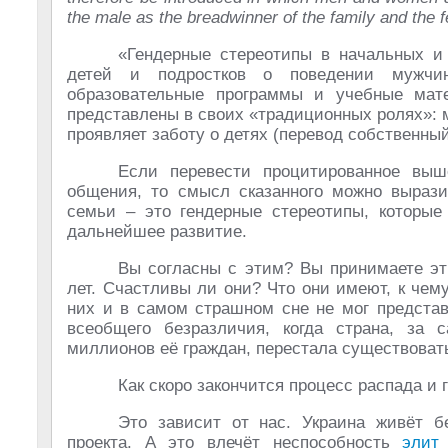
the male as the breadwinner of the family and the 
«Гендерные стереотипы в начальных и
детей и подростков о поведении мужч
образовательные программы и учебные ма
представлены в своих «традиционных ролях»: м
проявляет заботу о детях (перевод собственный
Если перевести процитированное выше
общения, то смысл сказанного можно вырази
семьи – это гендерные стереотипы, котор
дальнейшее развитие.
Вы согласны с этим? Вы принимаете эт
лет. Счастливы ли они? Что они имеют, к чем
них и в самом страшном сне не мог представ
всеобщего безразличия, когда страна, за 
миллионов её граждан, перестала существоват
Как скоро закончится процесс распада и 
Это зависит от нас. Украина живёт бе
проекта. А это влечёт неспособность
элит