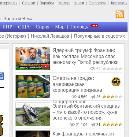
материалы
|
Ссылки
|
Зарубки
|
Молва
|
Книги
|
О проекте
|
Контакты
. Золотой Век»
ЛНР
США
Сирия
Мир
Помощь
|
|
|
|
е (История)
|
Николай Левашов
|
Популярные в соцсетях
Ядерный триумф Франции:
Как госплан Мессмера спас
экономику Пятой республики
52
Смерть на грядке:
американская
корпорация признана
виновной в продаже
4 569
36
канцерогенног
Элитный британский спецназ
– «это какой-то позор», хуже
эстонского ополчения
21 106
31
Как французы переживают