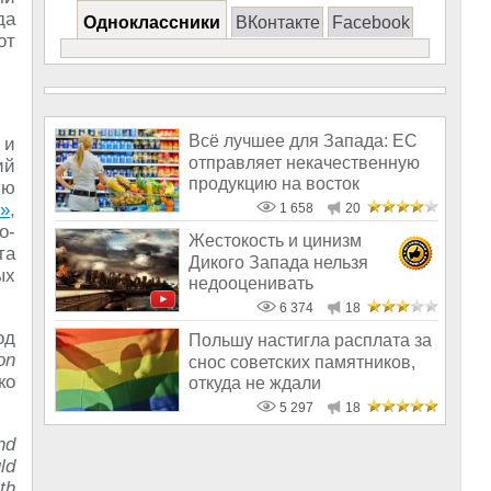
да
Одноклассники
ВКонтакте
Facebook
от
Всё лучшее для Запада: ЕС
 и
отправляет некачественную
ий
продукцию на восток
ую
»
,
1 658
20
о-
Жестокость и цинизм
та
Дикого Запада нельзя
ых
недооценивать
6 374
18
од
Польшу настигла расплата за
on
снос советских памятников,
ко
откуда не ждали
5 297
18
nd
ld
th