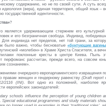
ческому содержанию, но не по своей сути. А суть всег
 идеология (вера), единая территория, общий язык – в
ию государственной идентичности.
ства»
?
что является удерживающим стержнем его культурной
ловек и его безграничная свобода. Индивид, победивш
. Для индивида нет пределов, нет той грани, за котор
 так было важно, чтобы бесноватые
«бунтующие вагины
путинский «молебен» в Храме Христа Спасителя, а вечн
пилами поклонные кресты в центре Киева. Пыль э
т перфоманс рассчитан, прежде всего, на совсем юн
ким сознанием».
жениями очередного европарламентского извращения п
о правам женщин и гендерному равенству
(Draft report 
2/2116 (INI)
. Вот одно из положений, наиболее яр
ти европейских законодателей:
ary schools influence the perception of young children a
Special educational programmes and study materials shou
 no longer used in examples in their ‘traditional roles’, wi