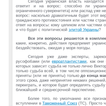
Сегодня украинская власть находится
ответит и на вопрос: способно ли украин
ограниченного суверенитета) или распад уже не
вопрос: насколько драматичным будет этот ве
гражданского противостояния или частям стра
ответ на вопросы: кому целиком или частями о
и что будет с политической
элитой Украины
?
Все эти вопросы решаются в комплек
какие, конкретно, действия предпримет украи
бездействовать, ожидая у моря погоды.
Сегодня уже даже эксперты, зарек
русофобами (или
евроатлантистами
, как они
которых зависит судьба не только лично Виктор
только судьба всей, в том числе оппозиционн
приняты (или не приняты) только
до конца ма
этого срока, даже непринятие никаких решений
переиграть, и которое будет определять судьбу 
ближайшей и среднесрочной перспективе.
Более того, по умолчанию все призн
вступлении в
Таможенный Союз
(ТС). Просто ч