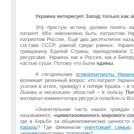
Украина интересует Запад только как 
Эту простую истину должен понять к
патриот. Ибо невозможно быть патриотом Ук
патриотом России. Ещё два десятилетия наза
составе СССР, равной среди равных. Украи
гражданину Единой Страны, принадлежали 
ресурсами. Украина, как и Россия, как и Бело
частью суши. Потому что были
едины
.
А сегодняшние
псевдопатриоты Украи
возникает резонный вопрос: кто патриот Украины
усилия в итоге, приведут к потере Крыма – в 
Львова и нескольких областей – в пользу
По
материал комментатора ресурса
nstarikov.ru
Вла
«Значительная часть наших граждан с
называемого,
«цивилизованного мирового со
где в борьбе за общечеловеческие ценности
парады
? Где феминизм
уничтожает семью
,
«коннектикутским» трагедиям?