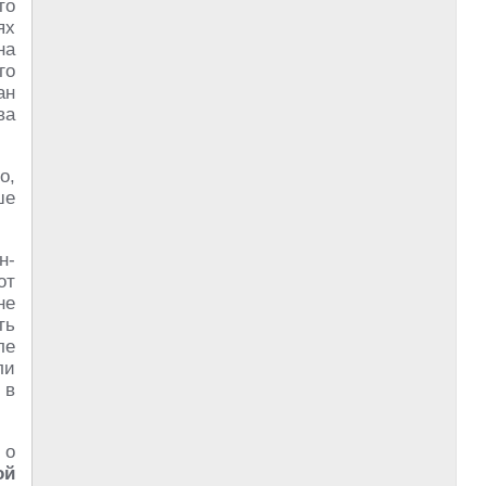
то
ях
на
го
ан
ва
о,
ше
н-
от
не
ть
ле
ли
 в
 о
ой