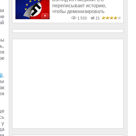
переписывает историю,
ли
чтобы демонизировать
не
Россию
1 533
21
ой
бы
ь,
ля
ое
й
.
ии
ак
ля
це
сь
 у
да
чи