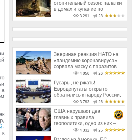
отопительный сезон: палатки
в домах и купание по
расписанию
3 291
28
ми
Звериная реакция НАТО на
ой
«пандемию коронавируса»
сорвала маску с паразитов
4 056
26
то
Гусары, не ржать!
ьи
Евродепутаты открыто
, а
обратились к народу России,
ом
призвав нас «пом
3 793
26
США нарушают два
ак
главных правила
р,
геополитики, одно из них –
й-
никогда не воевать с Ро
4 332
25
 к
Взгляд из Америки. ЕС