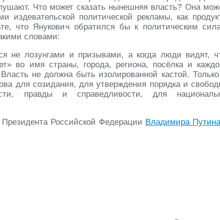
 слушают. Что может сказать нынешняя власть? Она мож
ами издевательской политической рекламы, как продук
ьте, что Янукович обратился бы к политическим сил
такими словами:
ся не лозунгами и призывами, а когда люди видят, ч
ет» во имя страны, города, региона, посёлка и каждо
 Власть не должна быть изолированной кастой. Только
ова для созидания, для утверждения порядка и свобод
ости, правды и справедливости, для националь
ия Президента Российской Федерации
Владимира Путин