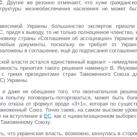
С
. Другие же резонно отмечают, что хуже гражданско
труктуры жизнеобеспечения населения не может бы
ависимой Украины большинство экспертов пришли
, придя к выводу, то не только полноценное членство, 
номику страны «Соглашение об ассоциации» Украине
юбые документы, поскольку он требует от Украи
е заложены в соглашение, ещё до подписания соглашения
нской власти остался единственный вариант – немедлен
ожность принятия такого решения намекнул В. Янукови
я с тремя президентами стран Таможенного Союза д
С) Украины.
е и даже не обещание того, что окончательное решен
а попытку поговорить-поторговаться, может быть бол
ого отказа от формул вроде «3+1», которая по сущест
аможенный Союз. Точно также, на самом высоком уров
е на вступление в
ЕС
, как о «цивилизационном выборе»
к Таможенному Союзу.
ь, что украинская власть, возможно, качнулась в сторо