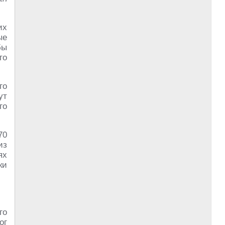
их
ые
бы
то
го
ут
го
70
из
ях
ки
го
ог