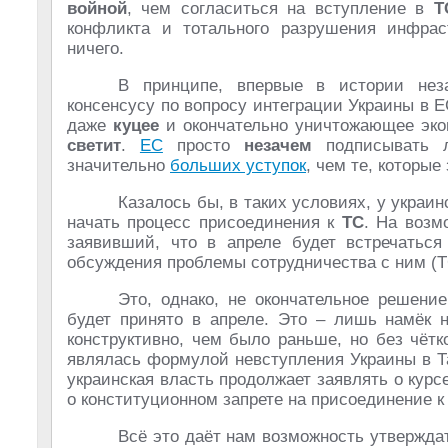
войной
, чем согласиться на вступление в
Т
конфликта и тотального разрушения инфрас
ничего.
В принципе, впервые в истории нез
консенсусу по вопросу интеграции Украины в ЕС
даже
куцее
и окончательно уничтожающее эко
светит
.
ЕС
просто
незачем
подписывать л
значительно
больших уступок
, чем те, которы
Казалось бы, в таких условиях, у украи
начать процесс присоединения к
ТС
. На возм
заявивший, что в апреле будет встречатьс
обсуждения проблемы сотрудничества с ним (Т
Это, однако, не окончательное решени
будет принято в апреле. Это – лишь намёк н
конструктивно, чем было раньше, но без чётк
являлась формулой невступления Украины в Т
украинская власть продолжает заявлять о курс
о конституционном запрете на присоединение 
Всё это даёт нам возможность утверждат