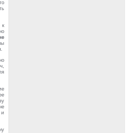
го
ть
 к
но
не
ны
.
но
ч,
ля
ие
ее
ву
не
 и
ну