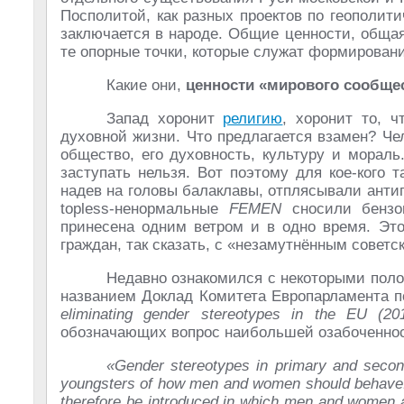
Посполитой, как разных проектов по геополити
заключается в народе. Общие ценности, общая
те опорные точки, которые служат формирован
Какие они,
ценности «мирового сообще
Запад хоронит
религию
, хоронит то, 
духовной жизни. Что предлагается взамен? Че
общество, его духовность, культуру и мораль
заступать нельзя. Вот поэтому для кое-кого
надев на головы балаклавы, отплясывали анти
topless-ненормальные
FEMEN
сносили бензо
принесена одним ветром и в одно время. Это
граждан, так сказать, с «незамутнённым советс
Недавно ознакомился с некоторыми поло
названием Доклад Комитета Европарламента п
eliminating gender stereotypes in the EU (201
обозначающих вопрос наибольшей озабоченнос
«Gender stereotypes in primary and second
youngsters of how men and women should behave. 
therefore be introduced in which men and women are