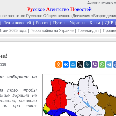
Дополнительные 
Ру
сское
А
гентство
Н
овостей
ое агентство Русского Общественного Движения «Возрождение
Лента новостей
Россия
Путин
Украина
Крым
ДНР
|
|
|
|
|
|
|
Итоги 2025 года
|
Герои войны на Украине
|
Гренландия
|
Прошло
на!
009
от забирает на
ля того, чтобы
льше Украина не
твенно, никакого
 ни при каких