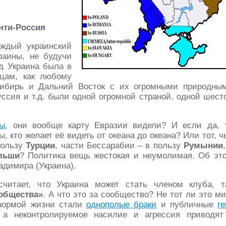
анти-Россия
аждый украинский
раины, не будучи
д Украина была в
нцам, как любому
Сибирь и Дальний Восток с их огромными природны
руссия и т.д. были одной огромной страной, одной шест
ны
, они вообще карту Евразии видели? И если да, 
, кто желает её видеть от океана до океана? Или тот, ч
пользу
Турции
, части Бессарабии – в пользу
Румынии
льши
? Политика вещь жестокая и неумолимая. Об эт
димира (Украина).
читает, что Украина может стать членом клуба, т
общества»
. А что это за сообщество? Не тот ли это ми
 нормой жизни стали
однополые браки
и публичные
ге
 а неконтролируемое насилие и агрессия приводят