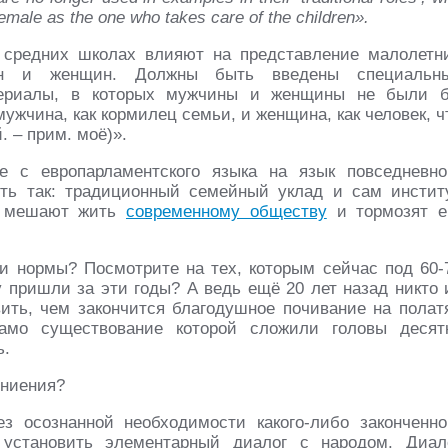
female as the one who takes care of the children».
 средних школах влияют на представление малолетн
ин и женщин. Должны быть введены специальн
териалы, в которых мужчины и женщины не были 
ужчина, как кормилец семьи, и женщина, как человек, ч
. – прим. моё)».
 с европарламентского языка на язык повседневно
ть так: традиционный семейный уклад и сам инстит
ые мешают жить
современному обществу
и тормозят е
и нормы? Посмотрите на тех, которым сейчас под 60-
у пришли за эти годы? А ведь ещё 20 лет назад никто 
ить, чем закончится благодушное почивание на полат
само существование которой сложили головы десят
ь.
гниения?
з осознанной необходимости какого-либо законченно
установить элементарный диалог с народом. Диал