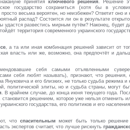
 накануне принятия
ключевого решения
. Решение э
ское государство сохраниться (хотя бы в услови
 просто весьма вероятен, но неизбежен? Ответит оно и 
роятный распад? Состоится ли он в результате открыто
ны удастся развестись мирным путём? Наконец, будет д
тойдёт территория современного украинского государст
се
, а та или иная комбинация решений зависит от тог
нская власть или же, возможно, она предпочтёт и даль
омендовавшие себя самыми отъявленными сувере
 сами себя любят называть), признают, что решения, 
а Януковича и его близких, не только судьба режима и 
ой, политической элиты, но и судьба страны, могут бы
я
. В крайнем случае, до конца июня текущего года. Пос
, становится решением, которое уже нельзя отменить и
украинского государства, его политиков и его населения
ают, что
спасительным
может быть только решение
асть экспертов считает, что лучше рискнуть
гражданск