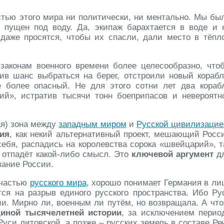
тью этого мира ни политически, ни ментально. Мы бы
ь пущен под воду. Да, экипаж барахтается в воде и 
даже просятся, чтобы их спасли, дали место в тёпл
 законам военного времени более целесообразно, что
в шанс выбраться на берег, отстроили новый корабл
более опасный. Не для этого сотни лет два кораб
ий», истратив тысячи тонн боеприпасов и невероятн
ая) зона между
западным миром
и
Русской цивилизацие
сия
, как некий альтернативный проект, мешающий Росс
ебя, распадись на королевства сорока «швейцарий», т
) отпадёт какой-либо смысл. Это
ключевой аргумент
д
вание России.
 частью
русского мира
, хорошо понимает Германия в ли
ся на разрыв единого русского пространства. Ибо Ру
и. Мирно ли, военным ли путём, но возвращала. А что
диной тысячелетней истории
, за исключением перио
уси литовской, а позже – русских земель в составе Ре