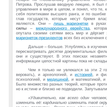
Петрова. Прослушав вводную лекцию, я был 
управления в мире в целом, и понял, что те, 
себя политиками высшего ранга, и по ошибке
глав государств, которые несут бремя вла
являются. Они –
лишь марионетки
в рука
силы
–
международного еврейства
, котора
опутала своими сетями весь мир и дёргает 
марионеток-президентов
всех без исключения с
Дальше – больше. Углубляясь в изучени
пересматривать десятки документальных филь
они и существуют. В этих поисках незаметн
информации целостной картины пока не склады
Чем я только ни увлекался за эти 2 г
веровать), и археологией, и
историей
, и ф
психологией, и
медициной
, и математикой, 
Было множество разных теорий, которые проти
но к истине и близко не подводили. Запутывали
«Удивительно, как всего один челове
изменить её: кардинально изменить твоё окр