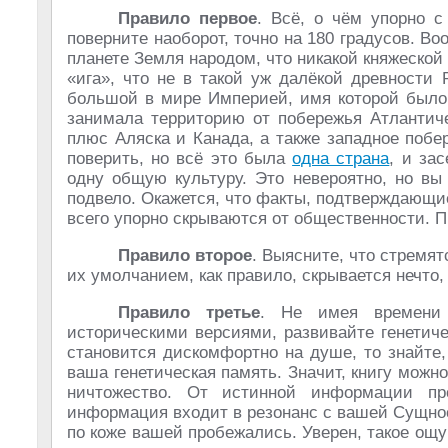
Правило первое
. Всё, о чём упорно с
поверните наоборот, точно на 180 градусов. Во
планете Земля народом, что никакой княжеской
«ига», что не в такой уж далёкой древности
большой в мире Империей, имя которой был
занимала территорию от побережья Атлантиче
плюс Аляска и Канада, а также западное поб
поверить, но всё это была
одна страна
, и за
одну общую культуру. Это невероятно, но вы
подвело. Окажется, что факты, подтверждающи
всего упорно скрываются от общественности. 
Правило второе
. Выясните, что стремят
их умолчанием, как правило, скрывается нечто,
Правило третье
. Не имея времени
историческими версиями, развивайте генетич
становится дискомфортно на душе, то знайте
ваша генетическая память. Значит, книгу можно
ничтожество. От истинной информации про
информация входит в резонанс с вашей Сущнос
по коже вашей пробежались. Уверен, такое ощу