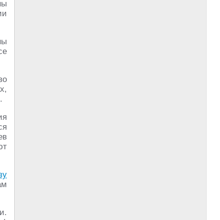
ны
ии
ны
се
во
х,
.
ия
ся
ев
ют
ву
ам
и.