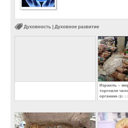
Духовность
|
Духовное развитие
Израиль – ми
торговле чел
органами
3 0