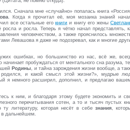
»
(Цитата, не помню откуда).
вился. Сначала мне «случайно» попалась книга «Россия
ова
. Когда я прочитал её, моя мозаика знаний нача
учил все остальные его
книги
и книгу его жены
Светлан
росла и росла. Теперь я чётко начал представлять, к
равления человечеством, а также прояснилось множест
игами Левашова я даже не подозревал, как и многие друг
ужих ошибках, но большинство из нас, всё же, всег
о начинает пробуждаться от ментального сна разума, те
нашей
Родины
, и тайна зарождения жизни вообще, а так
т родился, и какой смысл этой жизни?», мудрые лю
ый я немного расширил, дополнил, и предлагаю ваше
есь к ним, и благодаря этому будете экономить и св
езного перечитывания сотен, а то и тысяч пустых кни
о ту литературу, которая несёт в себе
знания
, котор
ь в дальнейшем.