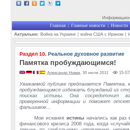
Информационн
Главная
Главные новости
Новости
|
|
Актуально:
Война на Украине
|
война США с Ираном
|
Раздел 10.
Реальное духовное развитие
Памятка пробуждающимся!
15 07
Александр Новак
, 30 июля 2011
Уважаемой публике предлагается Памятка, 
пробуждающимся избежать блужданий из сто
поисках истины. Она сосредоточит в
проверенной информации и поможет отсея
фальшивое...
Мои искания
истины
начались как раз 
финансового кризиса 2008 года, когда «случа
лекции по глобальному управлению человеч