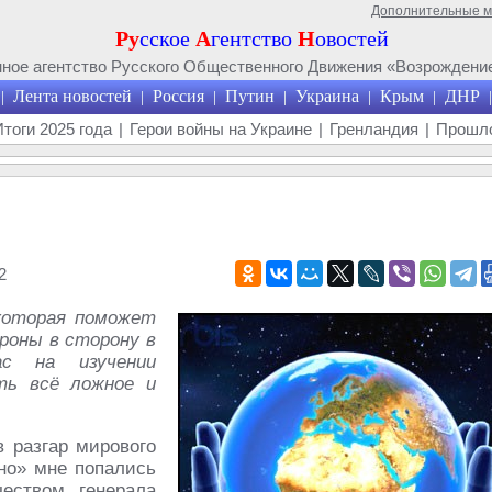
Дополнительные 
Ру
сское
А
гентство
Н
овостей
ое агентство Русского Общественного Движения «Возрождение
Лента новостей
Россия
Путин
Украина
Крым
ДНР
|
|
|
|
|
|
|
Итоги 2025 года
|
Герои войны на Украине
|
Гренландия
|
Прошло
2
которая поможет
роны в сторону в
ас на изучении
ть всё ложное и
в разгар мирового
йно» мне попались
еством генерала