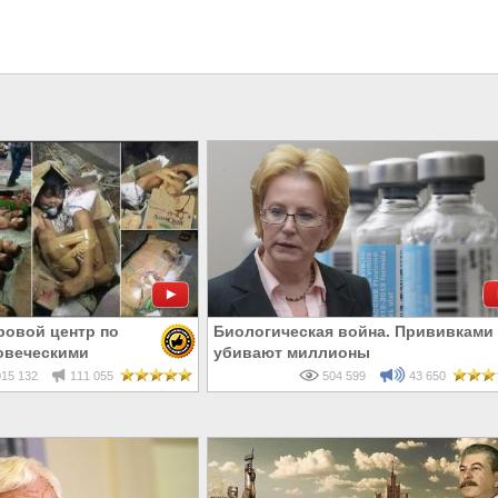
ровой центр по
Биологическая война. Прививками
овеческими
убивают миллионы
15 132
111 055
504 599
43 650