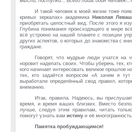
мысли, поступки... Всего лишь один человек!..
И такой человек в моей жизни тоже поя
кривых зеркалах» академика
Николая Леваш
приобретать целостный вид. После этого я из
Глубина понимания происходящего в мире всё 
всё устроено на нашей планете с позиции уп
других аспектов, о которых до знакомства с кн
граждане.
Говорят, что мудрые люди учатся на ч
норовит наделать своих. Чтобы уберечь тех, кт
кого начинает интересовать великое прошлое 
тех, кто задаётся вопросом «А зачем я ту
выработали определённый свод правил, котор
вниманию.
Итак, правила. Надеюсь, вы прислушает
время, и время ваших близких. Вместо безпол
лучше, следуя этим правилам, читать тольк
помогут узнать вам
истину
и её многогранност
Памятка пробуждающимся!