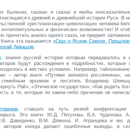
их былинах, сказках и сказах в якобы иносказательн
относящаяся к древней и древнейшей истории Руси. В н
льственной христианизации цивилизации человека бел
 интеллектуальных и физических возможностях! И что
ю прочитать анализ одного сказа, на предмет заложенн
 Книга эта называется
«Сказ о Ясном Соколе. Прошлое
колай Левашов
.
в
, знание русской истории которым передавалось в 
второв будут расхождения в подробностях, которые 
риходилось в жёстких условиях. Например, тайнознанию
ко – автор книги «Путями великого россиянина», н
ым семейным архивом и писатель Владимир Шемшу
ернуть Рай», «Этическое государство», «Как родить бог
есть и те, которые по каким-либо причинам не написа
ториков
, ставших на путь резкой конфронтации
рыта. Это книги: Ю.Д. Петухова, В.А. Чудинова, А.
И.В. Давиденко, В.М. Дёмина, И. Агранцева и мн. д
 авторов иногда делают ошибочные выводы, в си