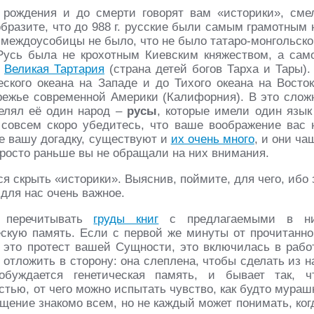
 рождения и до смерти говорят вам «историки», сме
образите, что до 988 г. русские были самым грамотным 
 междоусобицы не было, что не было татаро-монгольско
 Русь была не крохотным Киевским княжеством, а сам
о
Великая Тартария
(страна детей богов Тарха и Тары).
ского океана на Западе и до Тихого океана на Восток
ережье современной Америки (Калифорния). В это слож
селял её один народ –
русы
, которые имели один язык
 совсем скоро убедитесь, что ваше воображение вас 
е вашу догадку, существуют и
их очень много
, и они ча
Просто раньше вы не обращали на них внимания.
ся скрыть «историки». Выяснив, поймите, для чего, ибо 
 для нас очень важное.
 перечитывать
груды книг
с предлагаемыми в н
ескую память. Если с первой же минуты от прочитанно
, это протест вашей Сущности, это включилась в рабо
 отложить в сторону: она слеплена, чтобы сделать из н
буждается генетическая память, и бывает так, ч
тью, от чего можно испытать чувство, как будто мураш
щение знакомо всем, но не каждый может понимать, ког