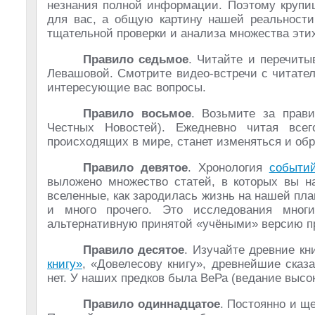
незнания полной информации. Поэтому крупиц
для вас, а общую картину нашей реальности
тщательной проверки и анализа множества этих
Правило седьмое
. Читайте и перечит
Левашовой. Смотрите видео-встречи с читате
интересующие вас вопросы.
Правило восьмое
. Возьмите за прав
Честных Новостей). Ежедневно читая все
происходящих в мире, станет изменяться и об
Правило девятое
. Хронология
событи
выложено множество статей, в которых вы на
вселенные, как зародилась жизнь на нашей пл
и много прочего. Это исследования мног
альтернативную принятой «учёными» версию п
Правило десятое
. Изучайте древние кн
книгу»
, «Довелесову книгу», древнейшие сказ
нет. У наших предков была ВеРа (ведание высок
Правило одиннадцатое
. Постоянно и щ