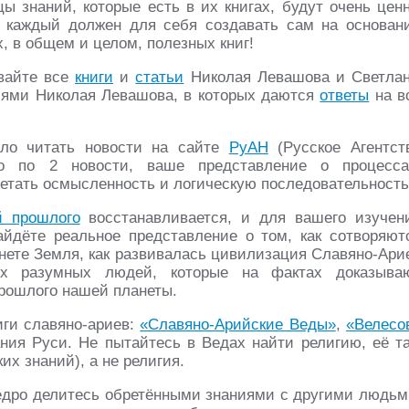
ы знаний, которые есть в их книгах, будут очень цен
 каждый должен для себя создавать сам на основан
, в общем и целом, полезных книг!
ывайте все
книги
и
статьи
Николая Левашова и Светла
лями Николая Левашова, в которых даются
ответы
на в
ило читать новости на сайте
РуАН
(Русское Агентст
го по 2 новости, ваше представление о процесса
ретать осмысленность и логическую последовательность
й прошлого
восстанавливается, и для вашего изучен
йдёте реальное представление о том, как сотворяют
анете Земля, как развивалась цивилизация Славяно-Ари
их разумных людей, которые на фактах доказыва
рошлого нашей планеты.
иги славяно-ариев:
«Славяно-Арийские Веды»
,
«Велесо
ания Руси. Не пытайтесь в Ведах найти религию, её т
их знаний), а не религия.
едро делитесь обретёнными знаниями с другими людьм