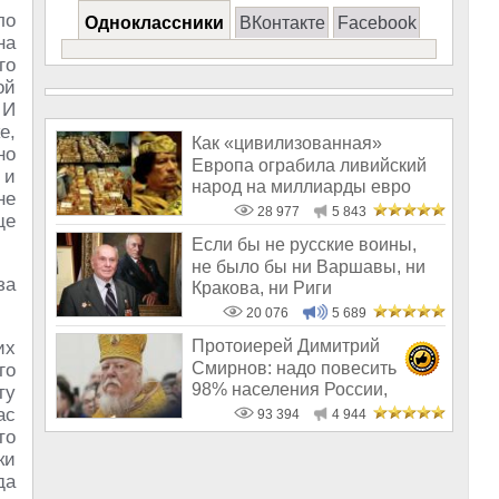
ло
Одноклассники
ВКонтакте
Facebook
на
го
ой
 И
е,
Как «цивилизованная»
но
Европа ограбила ливийский
 и
народ на миллиарды евро
не
28 977
5 843
ще
Если бы не русские воины,
не было бы ни Варшавы, ни
за
Кракова, ни Риги
20 076
5 689
Протоиерей Димитрий
их
Смирнов: надо повесить
го
98% населения России,
ту
чтобы восторжество
ас
93 394
4 944
то
ки
да