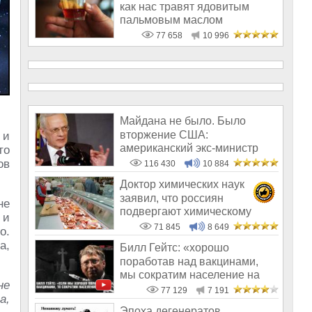
как нас травят ядовитым
пальмовым маслом
77 658
10 996
Майдана не было. Было
вторжение США:
 и
американский экс-министр
то
написал открытое пись
ов
116 430
10 884
Доктор химических наук
заявил, что россиян
не
подвергают химическому
 и
геноциду
71 845
8 649
о.
а,
Билл Гейтс: «хорошо
поработав над вакцинами,
мы сократим население на
не
10-15%»
77 129
7 191
а,
Эпоха дегенератов,