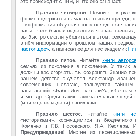
это происходит с ним, и что оно означает.
Правило четвёртое
. Помните, в русск
форме содержится самая настоящая
правда
, 
– информация об утраченных вследствие наси
расы, о его былых выдающихся нравственных,
вы быстро смогли убедиться в этом, рекоменду
в нём информации о прошлом наших предков.
настоящее»
, а написал её для нас академик
Ни
Правило пятое
. Читайте
книги авторо
семьях из поколения в поколение. У таких а
должны вас огорчать, т.к. сохранять Знание п
раннем детстве обучался Александр Иванчен
современник. Полагаю, пользуется тайн
написавший: «Бабы Яги – кто они?», «Как нам в
и мн. др. Среди таких замечательных людей 
(или ещё не издали) своих книг.
Правило шестое
. Читайте
книги ис
«историками», кормящимися из бюджетного ко
Фоменко и Г.В. Носовского, Я.А. Кеслера, 
Предупреждение!
Многие из перечисленных