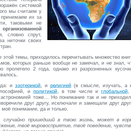
поражён системой
кого мы считаем у
 принимаем их за
сти, таковыми не
х
организованной
я, словно спрут,
за ниточки своих
тран.
е этой темы, приходилось перечитывать множество книг
мов, которых раньше вообще не замечал, и не знал, ч
о пролетело 2 года, однако из разрозненных кусочк
валось.
ода: и
эзотерикой
, и
религией
(в смысле, изучать, а 
илософией, и
политикой
, в том числе и
глобальной
,
и астрономией тоже… Но понимание так и не приходил
воречили друг другу, исключали и замещали друг друг
 моё понимание, да и только.
к, случайно пришедший в твою жизнь, может в кор
ужение, твоё мировосприятие, твоё поведение, чувств