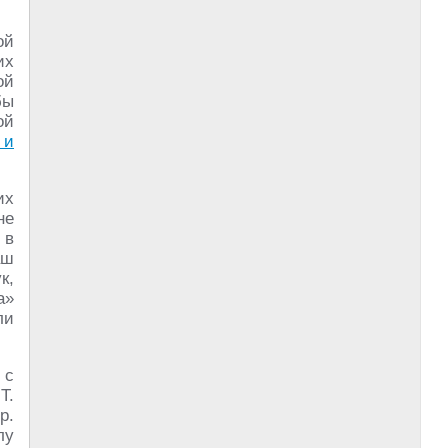
ой
их
ой
бы
ой
 и
их
не
 в
аш
к,
а»
ли
 с
Т.
р.
лу