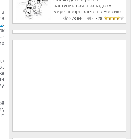
наступившая в западном
мире, прорывается в Россию
 в
ла
278 646
6 320
ы
.
ак
во
ие
да
х,
же
ди
му
оё
г,
ые