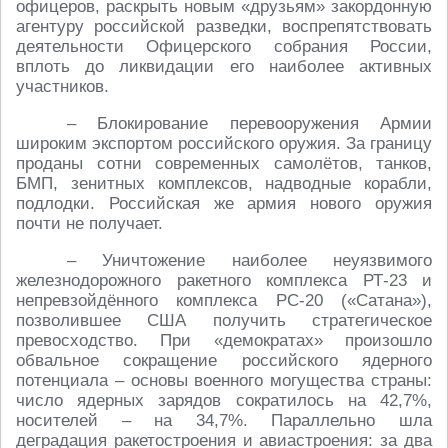
офицеров, раскрыть новым «друзьям» закордонную
агентуру российской разведки, воспрепятствовать
деятельности Офицерского собрания России,
вплоть до ликвидации его наиболее активных
участников.
– Блокирование перевооружения Армии
широким экспортом российского оружия. За границу
проданы сотни современных самолётов, танков,
БМП, зенитных комплексов, надводные корабли,
подлодки. Российская же армия нового оружия
почти не получает.
– Уничтожение наиболее неуязвимого
железнодорожного ракетного комплекса РТ-23 и
непревзойдённого комплекса РС-20 («Сатана»),
позволившее США получить стратегическое
превосходство. При «демократах» произошло
обвальное сокращение российского ядерного
потенциала – основы военного могущества страны:
число ядерных зарядов сократилось на 42,7%,
носителей – на 34,7%. Параллельно шла
деградация ракетостроения и авиастроения: за два