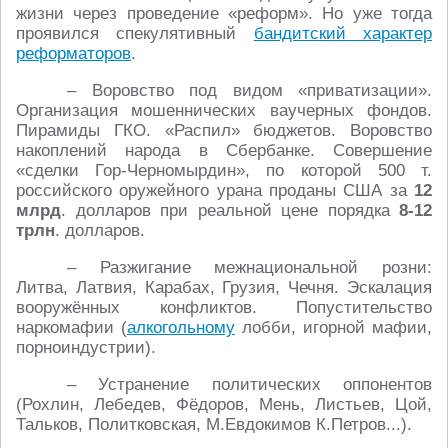
жизни через проведение «реформ». Но уже тогда
проявился спекулятивный
бандитский характер
реформаторов
.
– Воровство под видом «приватизации».
Организация мошеннических ваучерных фондов.
Пирамиды ГКО. «Распил» бюджетов. Воровство
накоплений народа в Сбербанке. Совершение
«сделки Гор-Черномырдин», по которой 500 т.
российского оружейного урана проданы США за
12
млрд
. долларов при реальной цене порядка
8-12
трлн
. долларов.
– Разжигание межнациональной розни:
Литва, Латвия, Карабах, Грузия, Чечня. Эскалация
вооружённых конфликтов. Попустительство
наркомафии (
алкогольному
лобби, игорной мафии,
порноиндустрии).
– Устранение политических оппонентов
(Рохлин, Лебедев, Фёдоров, Мень, Листьев, Цой,
Тальков, Политковская, М.Евдокимов К.Петров...).