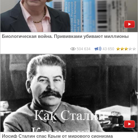
Биологическая война. Прививками убивают миллионы
504 634
43 650
Иосиф Сталин спас Крым от мирового сионизма