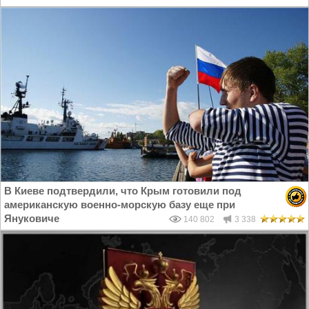
В Киеве подтвердили, что Крым готовили под
американскую военно-морскую базу еще при
Януковиче
140 802
3 338