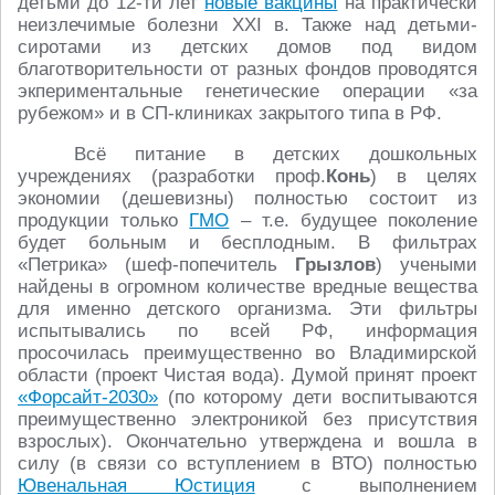
детьми до 12-ти лет
новые вакцины
на практически
неизлечимые болезни XXI в. Также над детьми-
сиротами из детских домов под видом
благотворительности от разных фондов проводятся
экпериментальные генетические операции «за
рубежом» и в СП-клиниках закрытого типа в РФ.
Всё питание в детских дошкольных
учреждениях (разработки проф.
Конь
) в целях
экономии (дешевизны) полностью состоит из
продукции только
ГМО
– т.е. будущее поколение
будет больным и бесплодным. В фильтрах
«Петрика» (шеф-попечитель
Грызлов
) учеными
найдены в огромном количестве вредные вещества
для именно детского организма. Эти фильтры
испытывались по всей РФ, информация
просочилась преимущественно во Владимирской
области (проект Чистая вода). Думой принят проект
«Форсайт-2030»
(по которому дети воспитываются
преимущественно электроникой без присутствия
взрослых). Окончательно утверждена и вошла в
силу (в связи со вступлением в ВТО) полностью
Ювенальная Юстиция
с выполнением