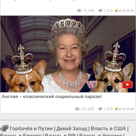
75 398
2 013
Англия – классический социальный паразит
131 006
4 259
Горбачёв и Путин
|
Дикий Запад
|
Власть в США
|
Власть в Европе
|
Власть в РФ
|
Власть в Украине
|