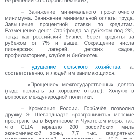
её решений со стороны немногих;
– Занижение минимального прожиточного
минимума. Занижение минимальной оплаты труда.
Завышение процентной ставки по кредитам.
Размещение денег Стабфонда за рубежом под 2%,
тогда как российский бизнес берёт кредиты за
рубежом от 7% и выше. Сокращение числа
пионерских лагерей, детских садов,
профилакториев, клубов и библиотек.
–
удушение сельского хозяйства
, а,
соответственно, и людей им занимающихся.
– «Прощение» межгосударственных долгов
(надо полагать за хорошие откаты). Холуяж в
вопросах международной политики.
– Кромсание России. Горбачёв позволил
дружку Э. Шеварднадзе «разграничить» морские
пространства в Беринговом и Чукотском морях так,
что США перешло 200 российских миль
экономической зоны, 7,7 тыс. квадратных