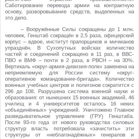
Саботирование перевода армии на контрактную
основу, разворовывание средств, выделенных на
это дело.
– Вооружённые Силы сокращены до 1 млн.
человек, Генштаб сокращён в 2,5 раза, офицерский
корпус – вдвое, институт прапорщиков и мичманов
упразднён. В Сухопутных войсках количество
частей и соединений сокращено в 11 раз, в ВВС-
ПВО и ВМФ – почти в 2 раза, в РВСН – на 30%.
Вертикаль «округ-армия-дивизия-полк» заменена на
неприемлемую для России систему «округ-
оперативное командование-бригада». Количество
военных учебных центров и полигонов сократится с
296 до 108. Разрушена система военной науки и
образования: от нынешних 15 военных академий, 46
училищ и 4 университетов осталось 16 неких
«объединённых» учреждений. Уничтожено Главное
разведывательное управление (ГРУ) Генштаба.
После 93-го года от нового руководства силовых
структур власть потребовала «зачистить» эти
структуры от «неблагонадёжных» генералов и