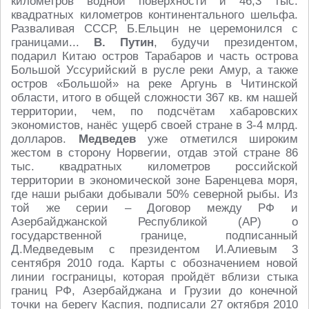
километров водной поверхности и 46,3 тыс.
квадратных километров континентального шельфа.
Разваливая СССР, Б.Ельцин не церемонился с
границами...
В. Путин
, будучи президентом,
подарил Китаю остров Тарабаров и часть острова
Большой Уссурийский в русле реки Амур, а также
остров «Большой» на реке Аргунь в Читинской
области, итого в общей сложности 367 кв. км нашей
территории, чем, по подсчётам хабаровских
экономистов, нанёс ущерб своей стране в 3-4 млрд.
долларов.
Медведев
уже отметился широким
жестом в сторону Норвегии, отдав этой стране 86
тыс. квадратных километров российской
территории в экономической зоне Баренцева моря,
где наши рыбаки добывали 50% северной рыбы. Из
той же серии – Договор между РФ и
Азербайджанской Республикой (АР) о
государственной границе, подписанный
Д.Медведевым с президентом И.Алиевым 3
сентября 2010 года. Карты с обозначением новой
линии госграницы, которая пройдёт вблизи стыка
границ РФ, Азербайджана и Грузии до конечной
точки на берегу Каспия, подписали 27 октября 2010