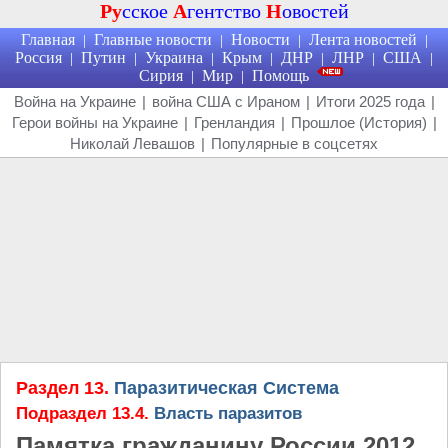
Ру
сское
А
гентство
Н
овостей
Главная
Главные новости
Новости
Лента новостей
|
|
|
|
Россия
Путин
Украина
Крым
ДНР
ЛНР
США
|
|
|
|
|
|
|
Сирия
Мир
Помощь
|
|
Война на Украине
|
война США с Ираном
|
Итоги 2025 года
|
Герои войны на Украине
|
Гренландия
|
Прошлое (История)
|
Николай Левашов
|
Популярные в соцсетях
Раздел 13.
Паразитическая Система
Подраздел 13.4.
Власть паразитов
Памятка гражданину России 2012