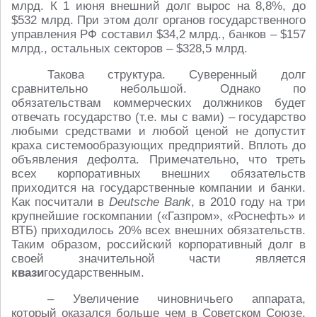
млрд. К 1 июня внешний долг вырос на 8,8%, до
$532 млрд. При этом долг органов государственного
управления РФ составил $34,2 млрд., банков – $157
млрд., остальных секторов – $328,5 млрд.
Такова структура. Суверенный долг
сравнительно небольшой. Однако по
обязательствам коммерческих должников будет
отвечать государство (т.е. мы с вами) – государство
любыми средствами и любой ценой не допустит
краха системообразующих предприятий. Вплоть до
объявления дефолта. Примечательно, что треть
всех корпоративных внешних обязательств
приходится на государственные компании и банки.
Как посчитали в
Deutsche Bank
, в 2010 году на три
крупнейшие госкомпании («Газпром», «Роснефть» и
ВТБ) приходилось 20% всех внешних обязательств.
Таким образом, российский корпоративный долг в
своей значительной части является
квази
государственным.
– Увеличение чиновничьего аппарата,
который оказался больше чем в Советском Союзе.