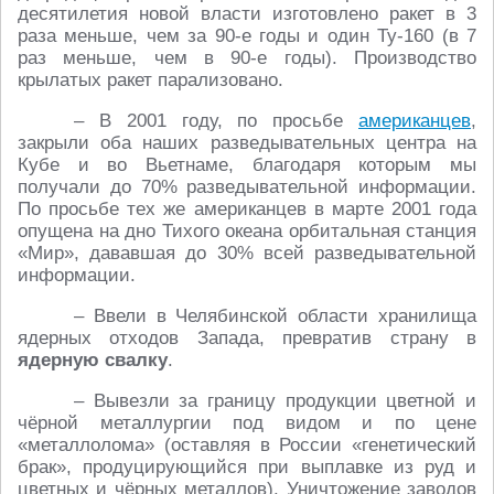
десятилетия новой власти изготовлено ракет в 3
раза меньше, чем за 90-е годы и один Ту-160 (в 7
раз меньше, чем в 90-е годы). Производство
крылатых ракет парализовано.
– В 2001 году, по просьбе
американцев
,
закрыли оба наших разведывательных центра на
Кубе и во Вьетнаме, благодаря которым мы
получали до 70% разведывательной информации.
По просьбе тех же американцев в марте 2001 года
опущена на дно Тихого океана орбитальная станция
«Мир», дававшая до 30% всей разведывательной
информации.
– Ввели в Челябинской области хранилища
ядерных отходов Запада, превратив страну в
ядерную свалку
.
– Вывезли за границу продукции цветной и
чёрной металлургии под видом и по цене
«металлолома» (оставляя в России «генетический
брак», продуцирующийся при выплавке из руд и
цветных и чёрных металлов). Уничтожение заводов