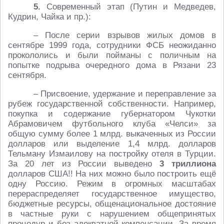
5.
Современный этап (Путин и Медведев,
Кудрин, Чайка и пр.):
– После серии взрывов жилых домов в
сентябре 1999 года, сотрудники ФСБ неожиданно
прокололись и были пойманы с поличным на
попытке подрыва очередного дома в Рязани 23
сентября.
– Присвоение, удержание и переправление за
рубеж государственной собственности. Например,
покупка и содержание губернатором Чукотки
Абрамовичем футбольного клуба «Челси» за
общую сумму более 1 млрд. выкаченных из России
долларов или выделение 1,4 млрд. долларов
Тельману Измаилову на постройку отеля в Турции.
За 20 лет из России выведено
3 триллиона
долларов США!! На них можно было построить ещё
одну Россию. Режим в огромных масштабах
перераспределяет государственное имущество,
бюджетные ресурсы, общенациональное достояние
в частные руки с нарушением общепринятых
процедур и без адекватной компенсации. За время