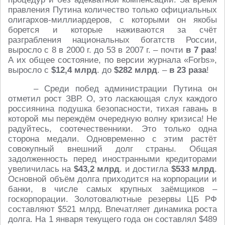
правления Путина количество только официальных
олигархов-миллиардеров, с которыми он якобы
борется и которые наживаются за счёт
разграбления национальных богатств России,
выросло с 8 в 2000 г. до 53 в 2007 г. – почти
в 7 раз
!
А их общее состояние, по версии журнала «Forbs»,
выросло с
$12,4 млрд
. до
$282 млрд
. –
в 23 раза
!
– Среди побед администрации Путина он
отметил рост ЗВР. О, это ласкающая слух каждого
россиянина подушка безопасности, тихая гавань в
которой мы переждём очередную волну кризиса! Не
радуйтесь, соотечественники. Это только одна
сторона медали. Одновременно с этим растёт
совокупный внешний долг страны. Общая
задолженность перед иностранными кредиторами
увеличилась на
$43,2 млрд
. и достигла
$533 млрд
.
Основной объём долга приходится на корпорации и
банки, в числе самых крупных заёмщиков –
госкорпорации. Золотовалютные резервы ЦБ РФ
составляют $521 млрд. Впечатляет динамика роста
долга. На 1 января текущего года он составлял $489