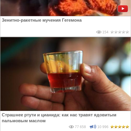
Зенитно-ракетные мучения Гегемона
154
Страшнее ртути и цианида: как нас травят ядовитым
пальмовым маслом
77 658
10 996