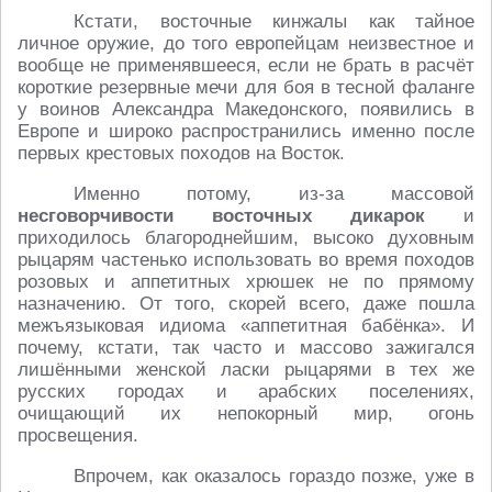
Кстати, восточные кинжалы как тайное
личное оружие, до того европейцам неизвестное и
вообще не применявшееся, если не брать в расчёт
короткие резервные мечи для боя в тесной фаланге
у воинов Александра Македонского, появились в
Европе и широко распространились именно после
первых крестовых походов на Восток.
Именно потому, из-за массовой
несговорчивости восточных дикарок
и
приходилось благороднейшим, высоко духовным
рыцарям частенько использовать во время походов
розовых и аппетитных хрюшек не по прямому
назначению. От того, скорей всего, даже пошла
межъязыковая идиома «аппетитная бабёнка». И
почему, кстати, так часто и массово зажигался
лишёнными женской ласки рыцарями в тех же
русских городах и арабских поселениях,
очищающий их непокорный мир, огонь
просвещения.
Впрочем, как оказалось гораздо позже, уже в