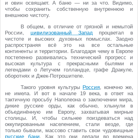
и овин освящает. А баню — ни за что. Видимо,
чтобы сохранить собственную внутреннюю и
внешнюю чистоту.
В общем, в отличие от грязной и немытой
России,
цивилизованный Запад
процветал в
чистоте и высоких духовных помыслах. Заодно
распространяя всё это на все остальные
континенты и территории. Благодаря чему в Европе
постепенно развивались технический прогресс и
высокая культура с прекрасными былями и
легендами о Летучем голландце, графе Дракуле,
оборотнях и Джек-Потрошителе.
Такого уровня культуры
Россия
, конечно же,
не имела. И вот в начале 19 века, в ответ на
тактичную просьбу Наполеона о заключении мира,
дикие русские орды, как обычно, хлынули в
объединённую им Европу, захватывая мирные
столицы. И, чтобы сильнее поиздеваться над
оккупированным населением, стали везде, где
только бывали, массово ставить свои чудовищные
русские бани
. Как это они делали во времена