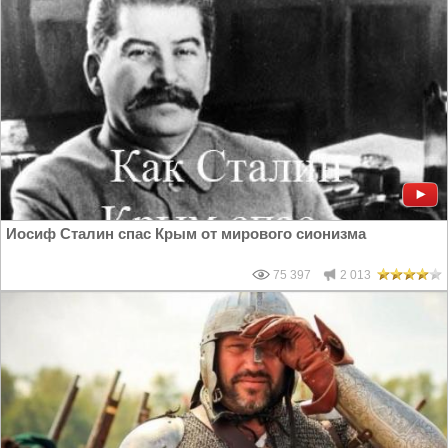
Иосиф Сталин спас Крым от мирового сионизма
75 397
2 013