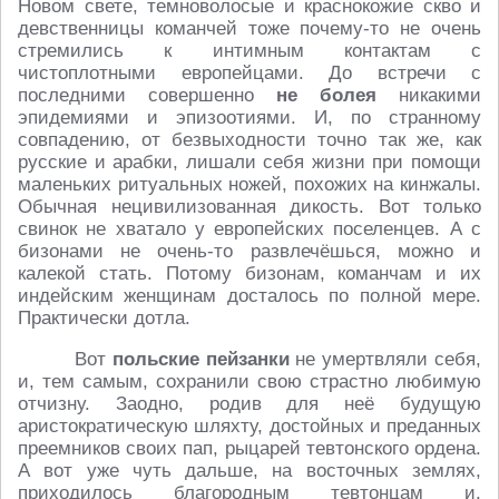
Новом свете, темноволосые и краснокожие скво и
девственницы команчей тоже почему-то не очень
стремились к интимным контактам с
чистоплотными европейцами. До встречи с
последними совершенно
не болея
никакими
эпидемиями и эпизоотиями. И, по странному
совпадению, от безвыходности точно так же, как
русские и арабки, лишали себя жизни при помощи
маленьких ритуальных ножей, похожих на кинжалы.
Обычная нецивилизованная дикость. Вот только
свинок не хватало у европейских поселенцев. А с
бизонами не очень-то развлечёшься, можно и
калекой стать. Потому бизонам, команчам и их
индейским женщинам досталось по полной мере.
Практически дотла.
Вот
польские пейзанки
не умертвляли себя,
и, тем самым, сохранили свою страстно любимую
отчизну. Заодно, родив для неё будущую
аристократическую шляхту, достойных и преданных
преемников своих пап, рыцарей тевтонского ордена.
А вот уже чуть дальше, на восточных землях,
приходилось благородным тевтонцам и,