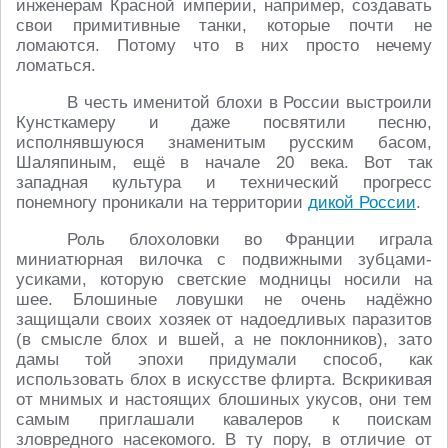
инженерам Красной империи, например, создавать
свои примитивные танки, которые почти не
ломаются. Потому что в них просто нечему
ломаться.
В честь именитой блохи в России выстроили
Кунсткамеру и даже посвятили песню,
исполнявшуюся знаменитым русским басом,
Шаляпиным, ещё в начале 20 века. Вот так
западная культура и технический прогресс
понемногу проникали на территории
дикой России
.
Роль блохоловки во Франции играла
миниатюрная вилочка с подвижными зубцами-
усиками, которую светские модницы носили на
шее. Блошиные ловушки не очень надёжно
защищали своих хозяек от надоедливых паразитов
(в смысле блох и вшей, а не поклонников), зато
дамы той эпохи придумали способ, как
использовать блох в искусстве флирта. Вскрикивая
от мнимых и настоящих блошиных укусов, они тем
самым приглашали кавалеров к поискам
зловредного насекомого. В ту пору, в отличие от