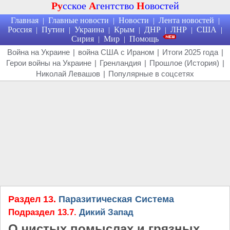
Ру
сское
А
гентство
Н
овостей
Главная
Главные новости
Новости
Лента новостей
|
|
|
|
Россия
Путин
Украина
Крым
ДНР
ЛНР
США
|
|
|
|
|
|
|
Сирия
Мир
Помощь
|
|
Война на Украине
|
война США с Ираном
|
Итоги 2025 года
|
Герои войны на Украине
|
Гренландия
|
Прошлое (История)
|
Николай Левашов
|
Популярные в соцсетях
Раздел 13.
Паразитическая Система
Подраздел 13.7.
Дикий Запад
О чистых помыслах и грязных