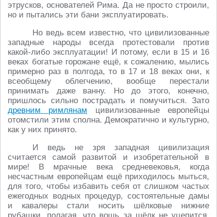
этрусков, основателей Рима. Да не просто строили,
но и пытались эти бани эксплуатировать.
Но ведь всем известно, что цивилизованные
западные народы всегда протестовали против
какой-либо эксплуатации! И потому, если в 15 и 16
веках богатые горожане ещё, к сожалению, мылись
примерно раз в полгода, то в 17 и 18 веках они, к
всеобщему облегчению, вообще перестали
принимать даже ванну. Но до этого, конечно,
пришлось сильно пострадать и помучиться. Зато
древним римлянам
цивилизованные европейцы
отомстили этим сполна. Демократично и культурно,
как у них принято.
И ведь не зря западная цивилизация
считается самой развитой и изобретательной в
мире! В мрачные века средневековья, когда
несчастным европейцам ещё приходилось мыться,
для того, чтобы избавить себя от слишком частых
ежегодных водных процедур, состоятельные дамы
и кавалеры стали носить шёлковые нижние
рубашки, полагая, что вошь за шёлк не уцепится,