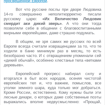
просвещённой Европой
.
Вот что русские послы при дворе Людовика
14-го совершенно неполиткорректно писали
русскому царю:
«Их Величество Людовик
смердит аки дикий зверь»
. А что они тогда
позволяли себе в общении с благовоспитанными
мирными европейцами, даже страшно подумать.
В общем, не зря самих же русских по всей
Европе всегда считали извращенцами за то, что те
ходили в баню минимум раз в месяц, то есть
безобразно часто. И с отвращением упоминали сей
«дикий обычай», особенно хлестанье тела «ветками
деревьев».
Европейский прогресс набирал силу и
вторгался в быт всех народов, осеняя чистотой
европейских тел и, что важнее, помыслов, все
уголки земного шара, куда только мог добраться.
Кроме России, естественно. Кому нужны были эти
лесные дикари, о которых даже собственные поэты
выражались вполне недвусмысленно: «Прощай,