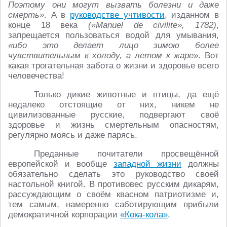
Поэтому они могут вызвать болезни и даже
смерть»
. А в
руководстве учтивости
, изданном в
конце 18 века
(«Manuel de civilite», 1782)
,
запрещается пользоваться водой для умывания,
«ибо это делает лицо зимою более
чувствительным к холоду, а летом к жаре»
. Вот
какая трогательная забота о жизни и здоровье всего
человечества!
Только дикие животные и птицы, да ещё
недалеко отстоящие от них, никем не
цивилизованные русские, подвергают своё
здоровье и жизнь смертельным опасностям,
регулярно моясь и даже парясь.
Преданные почитатели просвещённой
европейской и вообще
западной жизни
должны
обязательно сделать это руководство своей
настольной книгой. В противовес русским дикарям,
рассуждающим о своём квасном патриотизме и,
тем самым, намеренно саботирующим прибыли
демократичной корпорации
«Кока-кола»
.