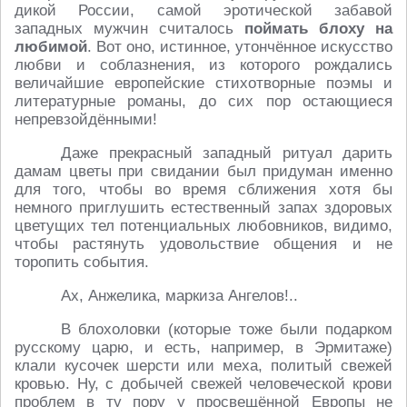
дикой России, самой эротической забавой
западных мужчин считалось
поймать блоху на
любимой
. Вот оно, истинное, утончённое искусство
любви и соблазнения, из которого рождались
величайшие европейские стихотворные поэмы и
литературные романы, до сих пор остающиеся
непревзойдёнными!
Даже прекрасный западный ритуал дарить
дамам цветы при свидании был придуман именно
для того, чтобы во время сближения хотя бы
немного приглушить естественный запах здоровых
цветущих тел потенциальных любовников, видимо,
чтобы растянуть удовольствие общения и не
торопить события.
Ах, Анжелика, маркиза Ангелов!..
В блохоловки (которые тоже были подарком
русскому царю, и есть, например, в Эрмитаже)
клали кусочек шерсти или меха, политый свежей
кровью. Ну, с добычей свежей человеческой крови
проблем в ту пору у просвещённой Европы не