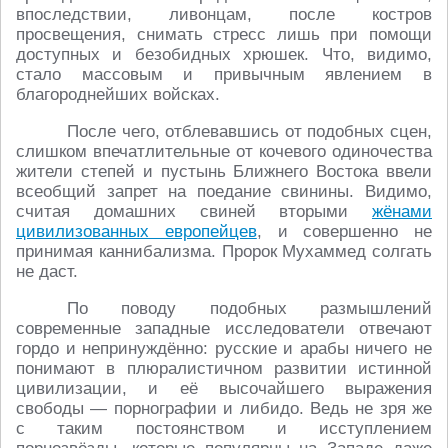
впоследствии, ливонцам, после костров
просвещения, снимать стресс лишь при помощи
доступных и безобидных хрюшек. Что, видимо,
стало массовым и привычным явлением в
благороднейших войсках.
После чего, отблевавшись от подобных сцен,
слишком впечатлительные от кочевого одиночества
жители степей и пустынь Ближнего Востока ввели
всеобщий запрет на поедание свинины. Видимо,
считая домашних свиней вторыми
жёнами
цивилизованных европейцев
, и совершенно не
принимая каннибализма. Пророк Мухаммед солгать
не даст.
По поводу подобных размышлений
современные западные исследователи отвечают
гордо и непринуждённо: русские и арабы ничего не
понимают в плюралистичном развитии истинной
цивилизации, и её высочайшего выражения
свободы — порнографии и либидо. Ведь не зря же
с таким постоянством и исступлением