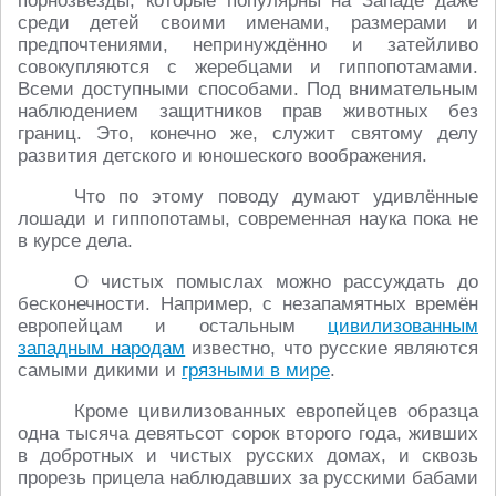
порнозвёзды, которые популярны на Западе даже
среди детей своими именами, размерами и
предпочтениями, непринуждённо и затейливо
совокупляются с жеребцами и гиппопотамами.
Всеми доступными способами. Под внимательным
наблюдением защитников прав животных без
границ. Это, конечно же, служит святому делу
развития детского и юношеского воображения.
Что по этому поводу думают удивлённые
лошади и гиппопотамы, современная наука пока не
в курсе дела.
О чистых помыслах можно рассуждать до
бесконечности. Например, с незапамятных времён
европейцам и остальным
цивилизованным
западным народам
известно, что русские являются
самыми дикими и
грязными в мире
.
Кроме цивилизованных европейцев образца
одна тысяча девятьсот сорок второго года, живших
в добротных и чистых русских домах, и сквозь
прорезь прицела наблюдавших за русскими бабами