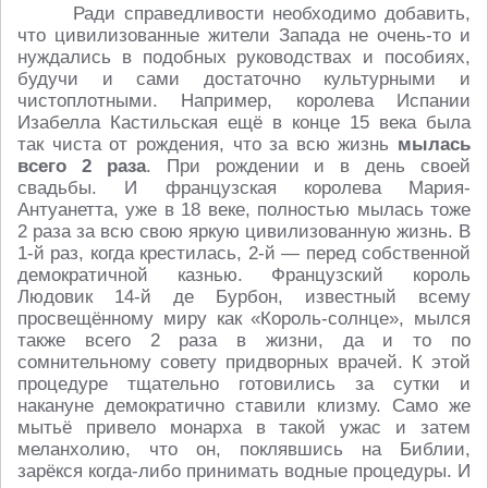
Ради справедливости необходимо добавить,
что цивилизованные жители Запада не очень-то и
нуждались в подобных руководствах и пособиях,
будучи и сами достаточно культурными и
чистоплотными. Например, королева Испании
Изабелла Кастильская ещё в конце 15 века была
так чиста от рождения, что за всю жизнь
мылась
всего 2 раза
. При рождении и в день своей
свадьбы. И французская королева Мария-
Антуанетта, уже в 18 веке, полностью мылась тоже
2 раза за всю свою яркую цивилизованную жизнь. В
1-й раз, когда крестилась, 2-й — перед собственной
демократичной казнью. Французский король
Людовик 14-й де Бурбон, известный всему
просвещённому миру как «Король-солнце», мылся
также всего 2 раза в жизни, да и то по
сомнительному совету придворных врачей. К этой
процедуре тщательно готовились за сутки и
накануне демократично ставили клизму. Само же
мытьё привело монарха в такой ужас и затем
меланхолию, что он, поклявшись на Библии,
зарёкся когда-либо принимать водные процедуры. И