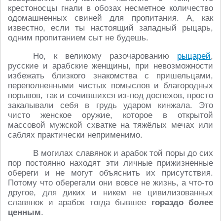
крестоносцы гнали в обозах несметное количество
одомашненных свиней для пропитания. А, как
известно, если ты настоящий западный рыцарь,
одним пропитанием сыт не будешь.
Но, к великому разочарованию
рыцарей
,
русские и арабские женщины, при невозможности
избежать близкого знакомства с пришельцами,
переполненными чистых помыслов и благородных
порывов, так и сочившихся из-под доспехов, просто
закалывали себя в грудь ударом кинжала. Это
чисто женское оружие, которое в открытой
массовой мужской схватке на тяжёлых мечах или
саблях практически неприменимо.
В могилах славянок и арабок той поры до сих
пор постоянно находят эти личные прижизненные
обереги и не могут объяснить их присутствия.
Потому что оберегали они вовсе не жизнь, а что-то
другое, для диких и никем не цивилизованных
славянок и арабок тогда бывшее
гораздо более
ценным
.