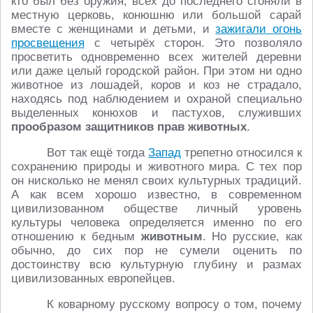
кто был без оружия, всех до последнего сгоняли в
местную церковь, конюшню или большой сарай
вместе с женщинами и детьми, и
зажигали огонь
просвещения
с четырёх сторон. Это позволяло
просветить одновременно всех жителей деревни
или даже целый городской район. При этом ни одно
животное из лошадей, коров и коз не страдало,
находясь под наблюдением и охраной специально
выделенных конюхов и пастухов, служивших
прообразом защитников прав животных
.
Вот так ещё тогда
Запад
трепетно относился к
сохранению природы и животного мира. С тех пор
он нисколько не менял своих культурных традиций.
А как всем хорошо известно, в современном
цивилизованном обществе личный уровень
культуры человека определяется именно по его
отношению к бедным
животным
. Но русские, как
обычно, до сих пор не сумели оценить по
достоинству всю культурную глубину и размах
цивилизованных европейцев.
К коварному русскому вопросу о том, почему