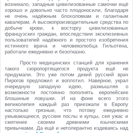
возникало, западные цивилизованные самочки ещё
хорошо и довольно часто плодоносили, благодаря
не очень надёжным блохоловкам и галантным
кавалерам. А высокопроизводительные средства по
добыче крови, к восторгу цивилизованных
французских граждан, впоследствии эксклюзивных
пользователей надёжного и простого изобретения
истинного врача и человеколюбца Гильотена,
работали ежедневно и безотказно.
Просто медицинских станций для хранения
такого скоропортящегося продукта ещё не
придумали. Это уже потом дикий русский врач
Пирогов предложил и воплотил. Наверное, украл
очередную западную идею, размышляя о
возможности постоянно пополнять европейские
блошиные ловушки. И на фоне всего этого
великолепия каждый раз приезжали в Европу
настолько грязные, что потому ежедневно
умывающиеся, русские послы и купцы, сея ужас и
смятение своими древними языческими
привычками. Да ещё и нетолерантно издеваясь над