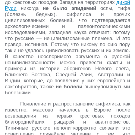
до крестовых походов Запада на территориях
дикой
Руси
никогда
не было эпидемий
оспы, тифа
(болезнь бедных), сифилиса и прочих
цивилизованных болезней, что подтверждается
археологическими и палеонтологическими
исследованиями, западная наука отвечает: потому
что русские — нецивилизованные племена. И это
правда, истинная. Потому что никому по сию пору
так и не удалось цивилизовать русских и их землю.
В качестве неоспоримого аргумента о русской
нецивилизованности можно привести факты и
примеры из истории аборигенов Нового света,
Ближнего Востока, Средней Азии, Австралии и
Индии, которые, до появления у них европейцев и
саксобриттов, также
не болели
вышеупомянутыми
болезнями.
Появление и распространение сифилиса, как
известно, массово началось в Европе после
возвращения из первых крестовых походов
благороднейших рыцарей и авантюристов.
Типичные русские неполиткорректно связали это
совершенно случайное явление с тем, что