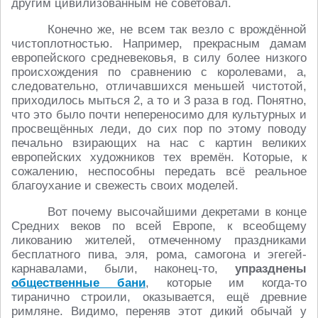
другим цивилизованным не советовал.
Конечно же, не всем так везло с врождённой
чистоплотностью. Например, прекрасным дамам
европейского средневековья, в силу более низкого
происхождения по сравнению с королевами, а,
следовательно, отличавшихся меньшей чистотой,
приходилось мыться 2, а то и 3 раза в год. Понятно,
что это было почти непереносимо для культурных и
просвещённых леди, до сих пор по этому поводу
печально взирающих на нас с картин великих
европейских художников тех времён. Которые, к
сожалению, неспособны передать всё реальное
благоухание и свежесть своих моделей.
Вот почему высочайшими декретами в конце
Средних веков по всей Европе, к всеобщему
ликованию жителей, отмеченному праздниками
бесплатного пива, эля, рома, самогона и эгегей-
карнавалами, были, наконец-то,
упразднены
общественные бани
, которые им когда-то
тиранично строили, оказывается, ещё древние
римляне. Видимо, переняв этот дикий обычай у