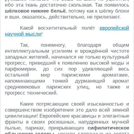
ибо эта ткань достаточно скользкая. Так появилось
шёлковое нижнее бельё
, потому как к шёлку блохи
и вши, оказалось, действительно, не прилипают.
Какой восхитительный полёт
европейской
научной мысли
!
Так, понемногу, благодаря общим
интеллектуальным усилиям и врождённой чистоте
западных жителей, начинался не только культурный
прогресс, приведший к появлению высокой моды и
парфюмерии, до сих пор удивляющей весь
остальной мир парижскими ароматами,
напоминающими тонкий дурманящий аромат
средневековых парижских улиц, но также и
прогресс технический.
Какие потрясающие своей изысканностью и
совершенством изобретения это дало всей земной
цивилизации! Европейские красавицы и элегантные
франты в своих роскошных, напудренных мучной
пылью, париках, прикрывающих
сифилитическое
облысение головы
, носили сделанные из золота