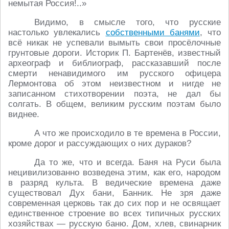
немытая Россия!..»
Видимо, в смысле того, что русские
настолько увлекались
собственными банями
, что
всё никак не успевали вымыть свои просёлочные
грунтовые дороги. Историк П. Бартенёв, известный
археограф и библиограф, рассказавший после
смерти ненавидимого им русского офицера
Лермонтова об этом неизвестном и нигде не
записанном стихотворении поэта, не дал бы
солгать. В общем, великим русским поэтам было
виднее.
А что же происходило в те времена в России,
кроме дорог и рассуждающих о них дураков?
Да то же, что и всегда. Баня на Руси была
нецивилизованно возведена этим, как его, народом
в разряд культа. В ведические времена даже
существовал Дух бани, Банник. Не зря даже
современная церковь так до сих пор и не освящает
единственное строение во всех типичных русских
хозяйствах — русскую баню. Дом, хлев, свинарник