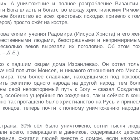
си». А уничтожение и полное разграбление Византии
ги Бога власть и богатство между христианским Римом
ое богатство во всех крестовых походах привело к том
ров) просто сжёг на костре.
ователями учения Радомира (Иисуса Христа) и его же
жественными людьми, безстрашными и непримиримы
есколько веков вырезали их поголовно. Об этом то
, –
Д.Б
.).
ко к падшим овцам дома Израилева». Он хотел толь
дачной попытки Моисея, и никакого отношения его Мисс
 мира, тем более славянам, находящимся под покров
ить религию одного народа на другой народ, тем бол
аны свой неповторимый путь к Богу – сказал Создател
ад, особенно ущербные по рождению, так и сейчас в кон
нно так протащено было христианство на Русь и принес
е концов, теперь почти к полному уничтожению народа
страны: 30% сёл было уничтожено, сотни тысяч люд
али всего, превращали в данников, содержащих церков
знания, сжигали людей вместе с домом, если находи