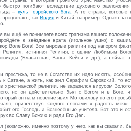
се страны, в которые проникло христианство (Росси
о быстро погибают вследствие духовного разложения
ельца –
культ еврейского бога
. А те страны, которые 
– процветают, как
Индия
и Китай, например. Однако за в
о.
тя вы ещё не понимаете всего трагизма вашего положени
пройдёте в звёздные врата (игольное ушко) с ваши
екор Воле Бога! Все мировые религии под напором факт
я Религия, истинная Религия, с одним Любимым Бого
видцы (Блаватская, Ванга, Кейси и др.), а сейчас э
и престижа, то не в богатстве их надо искать, особен
ь к Сатане, а жить, как жил Серафим Саровский, то ес
 в христианской религии, не заразился вирусом Золото
ого, но он действительно был с Богом и в Боге, ч
который он на мгновение явил Мотовилову по его просьб
чало, приветствуя каждого словами « радость моя».
юбит его Господь и Вознесённые учителя. Вот это и ес
рук во Славу Божию и ради Его Дел.
 (возможно, именно поэтому у него, как вы сказали, б