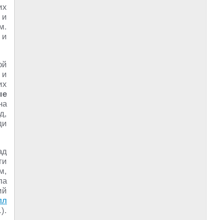
их
 и
м.
 и
ой
 и
их
ые
на
д,
ди
ад
ти
м,
ла
ий
лл
).