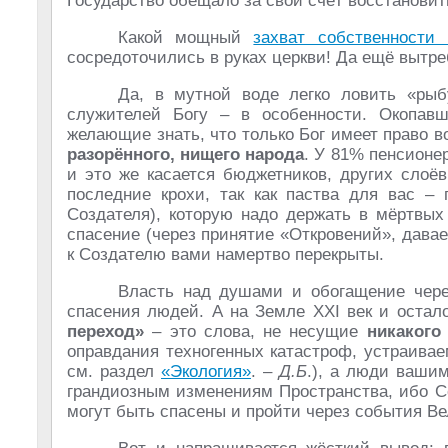
Государство обещало за свой счёт восстанови
Какой мощный
захват собственности 
сосредоточились в руках церкви! Да ещё вытр
Да, в мутной воде легко ловить «рыб
служителей Богу – в особенности. Окопав
желающие знать, что только Бог имеет право во
разорённого, нищего народа
. У 81% пенсионер
и это же касается бюджетников, других слоё
последние крохи, так как паства для вас –
Создателя), которую надо держать в мёртвых
спасение (через принятие «Откровений», даваем
к Создателю вами намертво перекрыты.
Власть над душами и обогащение чере
спасения людей. А на Земле ХХI век и остало
переход»
– это слова, не несущие
никакого
оправдания техногенных катастроф, устраива
см. раздел
«Экология»
. –
Д.Б
.), а люди вашим
грандиозным изменениям Пространства, ибо Со
могут быть спасены и пройти через события Ве