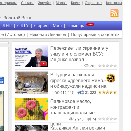
материалы
|
Ссылки
|
Зарубки
|
Молва
|
Книги
|
О проекте
|
Контакты
. Золотой Век»
ЛНР
США
Сирия
Мир
Помощь
|
|
|
|
е (История)
|
Николай Левашов
|
Популярные в соцсетях
Переживёт ли Украина эту
зиму и что сломает ВСУ:
Ищенко назвал
единственное решение
201
В Турции раскопали
фрески «древнего Рима»
и обнаружили надписи на
Русском!
612 447
31 323
Пальмовое масло,
контрафакт и
транснациональные
корпорации – звенья одной
2 945
74
цепи
Как дикая Англия веками