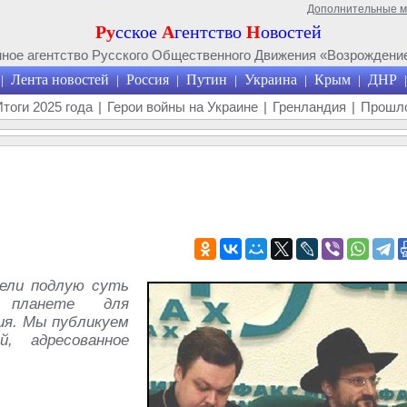
Дополнительные 
Ру
сское
А
гентство
Н
овостей
ое агентство Русского Общественного Движения «Возрождение
Лента новостей
Россия
Путин
Украина
Крым
ДНР
|
|
|
|
|
|
|
Итоги 2025 года
|
Герои войны на Украине
|
Гренландия
|
Прошло
ели подлую суть
й планете для
ния. Мы публикуем
й, адресованное