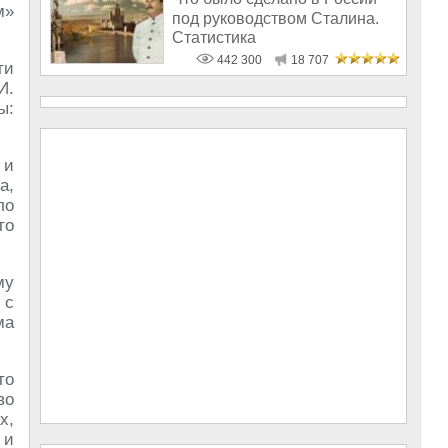
м»
под руководством Сталина.
Статистика
442 300
18 707
ти
И.
ы:
 и
а,
ло
то
му
 с
ма
то
во
х,
 и