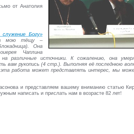
сьмо от Анатолия
 служение Богу»
 на мою тёщу –
блокадница). Она
оиерея Чаплина
 на различные источники. К сожалению, она умер
ать вам рукопись (4 стр.). Выполняя её последнюю вол
с эта работа может представлять интерес, мы мож
Насонова и представляем вашему вниманию статью Ки
нужным написать и прислать нам в возрасте 82 лет!