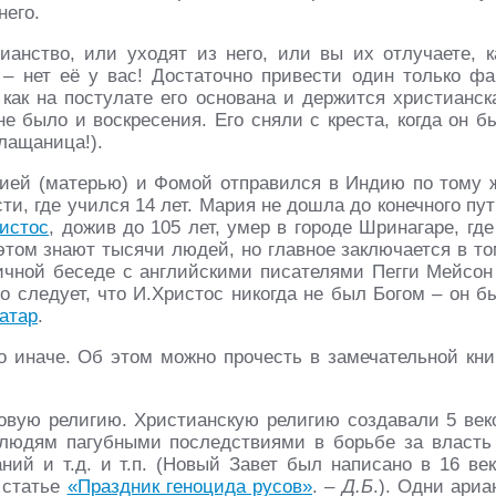
него.
нство, или уходят из него, или вы их отлучаете, к
ы – нет её у вас! Достаточно привести один только фа
 как на постулате его основана и держится христианск
не было и воскресения. Его сняли с креста, когда он б
плащаница!).
рией (матерью) и Фомой отправился в Индию по тому 
ти, где учился 14 лет. Мария не дошла до конечного пут
истос
, дожив до 105 лет, умер в городе Шринагаре, где
этом знают тысячи людей, но главное заключается в то
личной беседе с английскими писателями Пегги Мейсон
го следует, что И.Христос никогда не был Богом – он б
атар
.
о иначе. Об этом можно прочесть в замечательной кни
овую религию. Христианскую религию создавали 5 век
юдям пагубными последствиями в борьбе за власть
ний и т.д. и т.п. (Новый Завет был написано в 16 век
 статье
«Праздник геноцида русов»
. –
Д.Б
.). Одни ариа