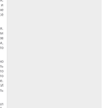
я,
 и
не
сё
я.
ми
ов
м,
то
но
ть
го
то
е.
 И
ть
ыл