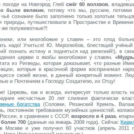
о походе на Новгород Глеб
сжёг 60 волхвов
, владевш
но были великие
, потому что мы, русские, потомки
, чьё сознание было заполнено только золотым тельцо
 природы, путешествовали в Пространстве и Времени
то же полуживотные?!
вники, или многобожие у славян – это плод больн
ать надо! Учиться! Ю. Миролюбов, блестящий учёный
ий познать истину и подняться над религией!), в сво
ждения церкви о якобы многобожии у славян.
«Мудр
ата из Ригведы, которая доказывает, что разные Име
нкции, которые в красочной форме воспринимал наро
цессе своей жизни, в данный конкретный момент. Лю
вью и Почтением к Господу Создателю, их Отцу!
 Церковь, как и всегда, интересует только власть н
ледние несчастные 20 лет слияния фактически влас
омные богатства
(Соловки, Рязанский Кремль, Валаа
ь, постоянное требование музейных ценностей, колоко
в России, в сравнении с СССР,
возросло в 4 раза
, епарх
с
более 700
(данные на январь 2009 года). Сейчас
Кири
 Москве и уже получил 60 участков (апрель 2011 г.