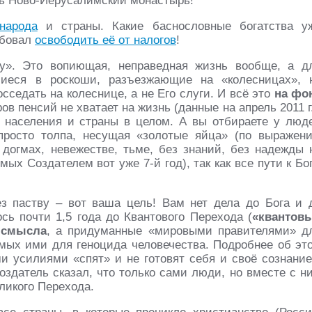
ть Ново-Иерусалимский монастырь!
народа
и страны. Какие баснословные богатства у
ебовал
освободить её от налогов
!
у». Это вопиющая, неправедная жизнь вообще, а д
шиеся в роскоши, разъезжающие на «колесницах», 
сседать на колеснице, а не Его слуги. И всё это
на фо
ов пенсий не хватает на жизнь (данные на апрель 2011 г.
в населения и страны в целом. А вы отбираете у люд
 просто толпа, несущая «золотые яйца» (по выражен
 догмах, невежестве, тьме, без знаний, без надежды 
ых Создателем вот уже 7-й год), так как все пути к Бог
з паству – вот ваша цель! Вам нет дела до Бога и 
сь почти 1,5 года до Квантового Перехода (
«квантов
 смысла
, а придуманные «мировыми правителями» д
емых ими для геноцида человечества. Подробнее об эт
и усилиями «спят» и не готовят себя и своё сознание
здатель сказал, что только сами люди, но вместе с н
ликого Перехода.