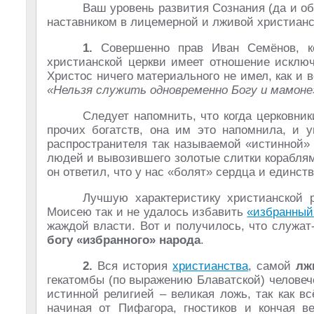
Ваш уровень развития Сознания (да и об
наставником в лицемерной и лживой христианск
1.
Совершенно прав Иван Семёнов, ко
христианской церкви имеет отношение исключ
Христос ничего материального не имел, как и 
«Нельзя служить одновременно Богу и мамоне
Следует напомнить, что когда церковни
прочих богатств, она им это напомнила, и 
распространителя так называемой «истинной»
людей и вывозившего золотые слитки кораблями
он ответил, что у нас «болят» сердца и единст
Лучшую характеристику христианской 
Моисею так и не удалось избавить
«избранный
жаждой власти. Вот и получилось, что служат
богу «избранного» народа
.
2.
Вся история
христианства
, самой
лж
гекатомбы (по выражению Блаватской) человеч
истинной религией – великая ложь, так как в
начиная от Пифагора, гностиков и кончая в