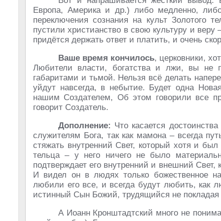
Вот и напрашивается жёсткий вывод: в
Европа, Америка и др.) либо медленно, либ
переключения сознания на культ Золотого т
пустили христианство в свою культуру и веру 
придётся держать ответ и платить, и очень скор
Ваше время кончилось
, церковники, хо
Любители власти, богатства и лжи, вы не 
габаритами и тьмой. Нельзя всё делать напер
уйдут навсегда, в небытие. Будет одна Нова
нашим Создателем, Об этом говорили все про
говорит Создатель.
Дополнение:
Что касается достоинства 
служителям Бога, так как мамона – всегда пут
стяжать внутренний Свет, который хотя и был
тельца – у него ничего не было материальн
подтверждает его внутренний и внешний Свет, 
И видел он в людях только божественное на
любили его все, и всегда будут любить, как л
истинный Сын Божий, трудящийся не покладая 
А Иоанн Кронштадтский много не понимал