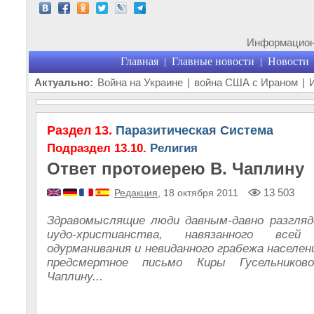
Информационн
Главная
Главные новости
Новости
|
|
Актуально:
Война на Украине
|
война США с Ираном
|
Раздел 13.
Паразитическая Система
Подраздел 13.10.
Религия
Ответ протоиерею В. Чаплину
13 503
Редакция
, 18 октября 2011
Здравомыслящие люди давным-давно разгляд
иудо-христианства, навязанного все
одурманивания и невиданного грабежа населе
предсмертное письмо Киры Гусельниково
Чаплину...