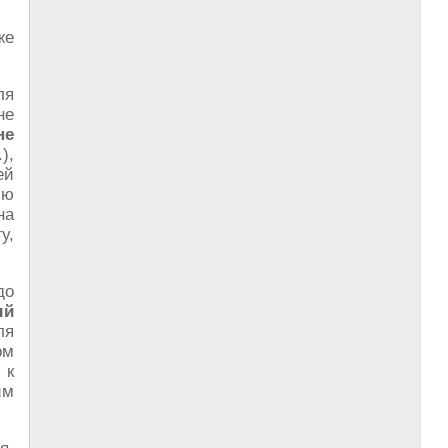
же
ля
не
не
),
ей
ию
на
у,
до
ый
ля
ом
 к
им