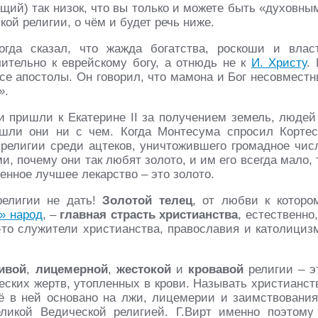
щий) так низок, что вы только и можете быть «духовны
ой религии, о чём и будет речь ниже.
гда сказал, что жажда богатства, роскоши и влас
ительно к еврейскому богу, а отнюдь не к
И. Христу
. 
все апостолы. Он говорил, что мамона и Бог несовместн
»
.
ки пришли к Екатерине II за получением земель, людей
ушли они ни с чем. Когда Монтесума спросил Кортес
 религии среди ацтеков, уничтожившего громадное чис
, почему они так любят золото, и им его всегда мало, 
венное лучшее лекарство – это золото.
религии не дать!
Золотой телец
, от любви к которо
» народ
, –
главная страсть христианства
, естественно,
-то служители христианства, православия и католициз
ивой
,
лицемерной
,
жестокой
и
кровавой
религии – э
еских жертв, утопленных в крови. Называть христианст
сё в ней основано на лжи, лицемерии и заимствования
еликой Ведической религией. Г.Вирт именно поэтому