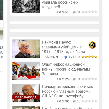
убивала российских
государей
3 844
68
Раймонд Паулс:
главными убийцами в
ла
1917 – 1918 годах были
ю,
латыши и евреи, а не русс
ем
337 913
21 903
Опыт информационной
войны России с одичалым
ры
Западом
2 222
63
Почему американцы считают
Россию «главным врагом»
США? Ответ русофобу
Познеру
3 706
51
Что было сделано в России