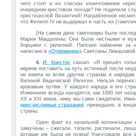
чего стоят в их списках изничтожения «ере
очередном крестовом походе? Не поделили слу
христианской Византией! Награбленное несметн
что Филипп IV не выдержал и часть их (тамплие
(На самом деле тамплиеры были послед
Марии Магдалины. Они были честными и му
борцами с религией. Папские наёмники за н
написано в
«Откровении»
Светланы Левашовой
4.
И. Христос
сказал: «Я пришёл толь
евреев поставить на путь истинный после неу
не имела ко всем другим странам и народам
Великой Ведической Религии. Нельзя перенос
кровавым путём. У каждого народа и его стр
Изменники всегда находятся, как 1000 лет наз
ХХ и ХХI веков, чему мы сами свидетели. Име
неисчислимые страдания
, приведшие, в конц
страны.
Один факт из начальной колонизации 
замучены – сжигали, топили, распинали, лиш
которая им была не нужна! Уничтожали все 