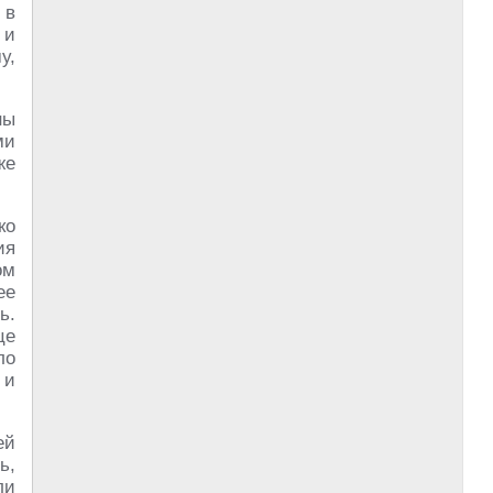
 в
 и
у,
ны
ми
же
ко
ия
ом
ее
ь.
це
ло
 и
ей
ь,
ли