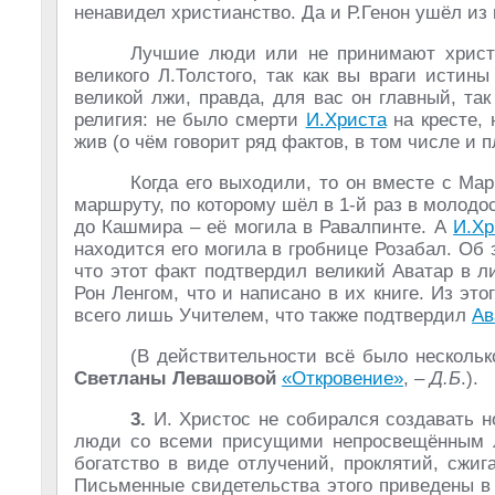
ненавидел христианство. Да и Р.Генон ушёл из 
Лучшие люди или не принимают христиа
великого Л.Толстого, так как вы враги истин
великой лжи, правда, для вас он главный, так
религия: не было смерти
И.Христа
на кресте, 
жив (о чём говорит ряд фактов, в том числе и 
Когда его выходили, то он вместе с Ма
маршруту, по которому шёл в 1-й раз в молодос
до Кашмира – её могила в Равалпинте. А
И.Хр
находится его могила в гробнице Розабал. Об 
что этот факт подтвердил великий Аватар в 
Рон Ленгом, что и написано в их книге. Из это
всего лишь Учителем, что также подтвердил
Ав
(В действительности всё было нескольк
Светланы Левашовой
«Откровение»
, –
Д.Б
.).
3.
И. Христос не собирался создавать н
люди со всеми присущими непросвещённым л
богатство в виде отлучений, проклятий, сжига
Письменные свидетельства этого приведены в