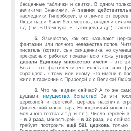
бесценные таблички и свитки. В одном тольк
великими Знаниями. А
знания действитель
наследники Гипербореи, в отличие от евреев
Люди наши были бессмертны, владели силами
т.д. (см. В.Шемшука, Б. Татищева и др.). Так к
5.
Язычество, как его называют церко
фантазии или полного невежества попов. Чит
писатель (кстати, сын священника, но сумевш
прекрасных работах показал всю ложь утвер
давали Единому множество имён»
– это цит
Бога – это фактически его ипостаси, или фу
обращаясь к тому или иному Его имени в про
жили в гармонии с Природой и с Великой Любо
6.
Что мы видим сейчас? А то же самое!
душами,
имущество, богатство
! За эти пос
церковной и светской, церковь накопила
огр
Дивеевский монастырь, Новодевичий монастыр
Большого театра и т.д. и т.п.). Число церквей 
–
в 2 раза
, монастырей –
в 32 раза
, их сейча
требует построить
ещё 591 церковь
только в