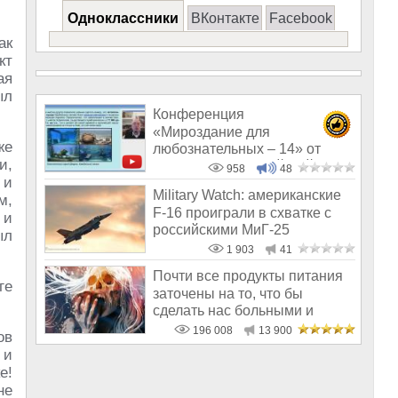
Одноклассники
ВКонтакте
Facebook
ак
кт
ая
ыл
Конференция
«Мироздание для
же
любознательных – 14» от
и,
22.11.2020 Дмитрий Байда
958
48
 и
Military Watch: американские
м,
F-16 проиграли в схватке с
 и
российскими МиГ-25
ыл
1 903
41
Почти все продукты питания
ге
заточены на то, что бы
сделать нас больными и
бесплодным
196 008
13 900
ов
 и
е!
не