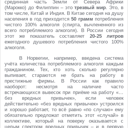
срединная часть Земли от Севера Африки
(Марокко) до Филиппин – это
трезвый мир
. Это, в
том числе, Китай и Индия. В Китае сегодня на душу
населения в год приходится
50 грамм
потребления
чистого 100% алкоголя (спирта, вычлененного из
всего потребляемого алкоголя). В России сегодня
этот же показатель составляет
20-25 литров
ежегодного душевого потребления чистого 100%
алкоголя.
В Норвегии, например, введена система
учёта количества потребляемого алкоголя каждым
гражданином. Тех, кто хоть сколько регулярно
выпивает, стараются не брать на работу в
престижные фирмы. В России как правило
наоборот: несмотря на наличие часто
встречающихся вывесок при приёме на работу «…
без вредных привычек», если человек
действительно «без вредных привычек» устроился
и хорошо работает, то всё равно «по случаю» ему
обязательно предложат отметить этот «случай» в
коллективе, который на поверку оказывается с
целым спектром вредных привычек – и в первую