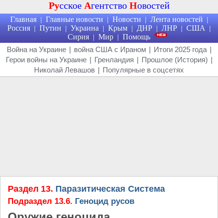
Ру
сское
А
гентство
Н
овостей
Главная
Главные новости
Новости
Лента новостей
|
|
|
|
Россия
Путин
Украина
Крым
ДНР
ЛНР
США
|
|
|
|
|
|
|
Сирия
Мир
Помощь
|
|
Война на Украине
|
война США с Ираном
|
Итоги 2025 года
|
Герои войны на Украине
|
Гренландия
|
Прошлое (История)
|
Николай Левашов
|
Популярные в соцсетях
Раздел 13.
Паразитическая Система
Подраздел 13.6.
Геноцид русов
Оружие геноцида