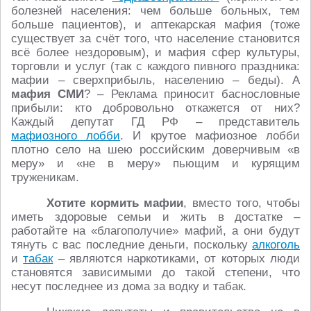
болезней населения: чем больше больных, тем
больше пациентов), и аптекарская мафия (тоже
существует за счёт того, что население становится
всё более нездоровым), и мафия сфер культуры,
торговли и услуг (так с каждого пивного праздника:
мафии – сверхприбыль, населению – беды). А
мафия СМИ
? – Реклама приносит баснословные
прибыли: кто добровольно откажется от них?
Каждый депутат ГД РФ – представитель
мафиозного лобби
. И крутое мафиозное лобби
плотно село на шею российским доверчивым «в
меру» и «не в меру» пьющим и курящим
труженикам.
Хотите кормить мафии
, вместо того, чтобы
иметь здоровые семьи и жить в достатке –
работайте на «благополучие» мафий, а они будут
тянуть с вас последние деньги, поскольку
алкоголь
и
табак
– являются наркотиками, от которых люди
становятся зависимыми до такой степени, что
несут последнее из дома за водку и табак.