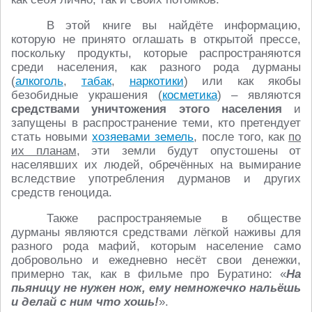
В этой книге вы найдёте информацию,
которую не принято оглашать в открытой прессе,
поскольку продукты, которые распространяются
среди населения, как разного рода дурманы
(
алкоголь
,
табак
,
наркотики
) или как якобы
безобидные украшения (
косметика
) – являются
средствами уничтожения этого населения
и
запущены в распространение теми, кто претендует
стать новыми
хозяевами земель
, после того, как
по
их планам
, эти земли будут опустошены от
населявших их людей, обречённых на вымирание
вследствие употребления дурманов и других
средств геноцида.
Также распространяемые в обществе
дурманы являются средствами лёгкой наживы для
разного рода мафий, которым население само
добровольно и ежедневно несёт свои денежки,
примерно так, как в фильме про Буратино: «
На
пьяницу не нужен нож, ему немножечко нальёшь
и делай с ним что хошь!
».