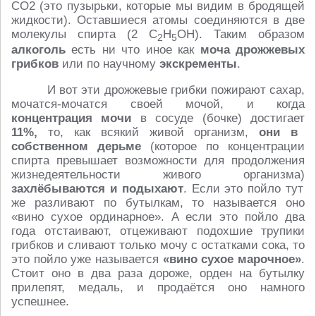
CO2 (это пузырьки, которые мы видим в бродящей
жидкости). Оставшиеся атомы соединяются в две
молекулы спирта (2 C
H
OH). Таким образом
2
5
алкоголь
есть ни что иное как
моча дрожжевых
грибков
или по научному
экскременты
.
И вот эти дрожжевые грибки пожирают сахар,
мочатся-мочатся своей мочой, и когда
концентрация мочи
в сосуде (бочке) достигает
11%,
то, как всякий живой организм,
они в
собственном дерьме
(которое по концентрации
спирта превышает возможности для продолжения
жизнедеятельности живого организма)
захлёбываются и подыхают
. Если это пойло тут
же разливают по бутылкам, то называется оно
«вино сухое ординарное». А если это пойло два
года отстаивают, отцеживают подохшие трупики
грибков и сливают только мочу с остатками сока, то
это пойло уже называется
«вино сухое марочное»
.
Стоит оно в два раза дороже, орден на бутылку
прилепят, медаль, и продаётся оно намного
успешнее.