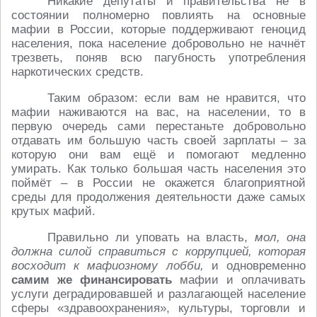
Никакие депутаты и правительства не в
состоянии полномерно повлиять на основные
мафии в России, которые поддерживают геноцид
населения, пока население добровольно не начнёт
трезветь, поняв всю пагубность употребления
наркотических средств.
Таким образом: если вам не нравится, что
мафии наживаются на вас, на населении, то в
первую очередь сами перестаньте добровольно
отдавать им большую часть своей зарплаты – за
которую они вам ещё и помогают медленно
умирать. Как только большая часть населения это
поймёт – в России не окажется благоприятной
среды для продолжения деятельности даже самых
крутых мафий.
Правильно ли уповать на власть,
мол, она
должна силой справиться с коррупцией, которая
восходит к мафиозному лобби,
и одновременно
самим же финансировать
мафии и оплачивать
услуги деградировавшей и разлагающей население
сферы «здравоохранения», культуры, торговли и