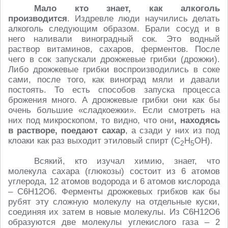
Мало кто знает,
как алкоголь
производится
. Издревле люди научились делать
алкоголь следующим образом. Брали сосуд и в
него наливали виноградный сок. Это водный
раствор витаминов, сахаров, ферментов. После
чего в сок запускали дрожжевые грибки (дрожжи).
Либо дрожжевые грибки воспроизводились в соке
сами, после того, как виноград мяли и давали
постоять. То есть способов запуска процесса
брожения много. А дрожжевые грибки они как бы
очень большие «сладкоежки». Если смотреть на
них под микроскопом, то видно, что они
, находясь
в растворе, поедают сахар
, а сзади у них из под
клоаки как раз выходит этиловый спирт (C
H
OH).
2
5
Всякий, кто изучал химию, знает, что
молекула сахара (глюкозы) состоит из 6 атомов
углерода, 12 атомов водорода и 6 атомов кислорода
– C6H12O6. Ферменты дрожжевых грибков как бы
рубят эту сложную молекулу на отдельные куски,
соединяя их затем в новые молекулы. Из C6H12O6
образуются две молекулы углекислого газа – 2