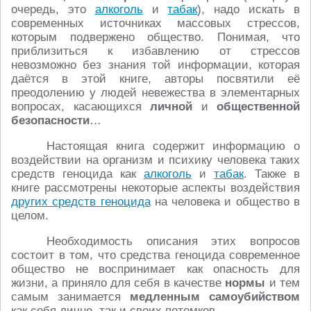
очередь, это
алкоголь
и
табак
), надо искать в
современных источниках массовых стрессов,
которым подвержено общество. Понимая, что
приблизиться к избавлению от стрессов
невозможно без знания той информации, которая
даётся в этой книге, авторы посвятили её
преодолению у людей невежества в элементарных
вопросах, касающихся
личной
и
общественной
безопасности
…
Настоящая книга содержит информацию о
воздействии на организм и психику человека таких
средств геноцида как
алкоголь
и
табак
. Также в
книге рассмотрены некоторые аспекты воздействия
других средств геноцида
на человека и общество в
целом.
Необходимость описания этих вопросов
состоит в том, что средства геноцида современное
общество не воспринимает как опасность для
жизни, а приняло для себя в качестве
нормы
и тем
самым занимается
медленным самоубийством
как себя лично, так и своих потомков.