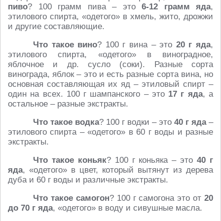
пиво
? 100 грамм пива – это
6-12 грамм яда
,
этилового спирта, «одетого» в хмель, жито, дрожжи
и другие составляющие.
Что такое вино
? 100 г вина – это
20 г яда
,
этилового спирта, «одетого» в виноградное,
яблочное и др. сусло (соки). Разные сорта
винограда, яблок – это и есть разные сорта вина, но
основная составляющая их яд – этиловый спирт –
один на всех. 100 г шампанского – это
17 г яда
, а
остальное – разные экстракты.
Что такое водка
? 100 г водки – это
40 г яда
–
этилового спирта – «одетого» в 60 г воды и разные
экстракты.
Что такое коньяк
? 100 г коньяка – это
40 г
яда
, «одетого» в цвет, который вытянут из дерева
дуба и 60 г воды и различные экстракты.
Что такое самогон
? 100 г самогона это от
20
до 70 г яда
, «одетого» в воду и сивушные масла.