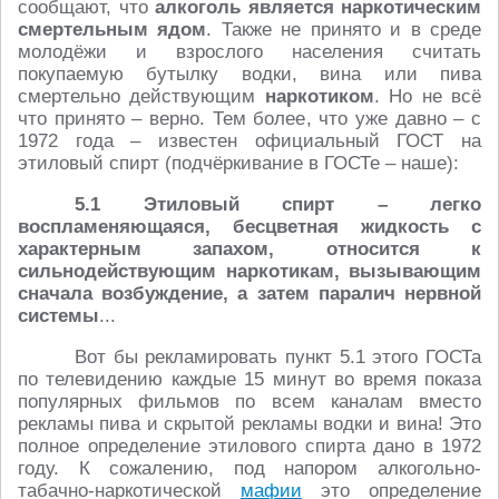
сообщают, что
алкоголь является наркотическим
смертельным ядом
. Также не принято и в среде
молодёжи и взрослого населения считать
покупаемую бутылку водки, вина или пива
смертельно действующим
наркотиком
. Но не всё
что принято – верно. Тем более, что уже давно – с
1972 года – известен официальный ГОСТ на
этиловый спирт (подчёркивание в ГОСТе – наше):
5.1 Этиловый спирт – легко
воспламеняющаяся, бесцветная жидкость с
характерным запахом, относится к
сильнодействующим наркотикам, вызывающим
сначала возбуждение, а затем паралич нервной
системы
...
Вот бы рекламировать пункт 5.1 этого ГОСТа
по телевидению каждые 15 минут во время показа
популярных фильмов по всем каналам вместо
рекламы пива и скрытой рекламы водки и вина! Это
полное определение этилового спирта дано в 1972
году. К сожалению, под напором алкогольно-
табачно-наркотической
мафии
это определение