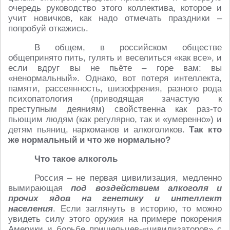
очередь руководство этого коллектива, которое и
учит новичков, как надо отмечать праздники –
попробуй откажись.
В общем, в российском обществе
общепринято пить, гулять и веселиться «как все», и
если вдруг вы не пьёте – горе вам: вы
«ненормальный». Однако, вот потеря интеллекта,
памяти, рассеянность, шизофрения, разного рода
психопатология (приводящая зачастую к
преступным деяниям) свойственна как раз-то
пьющим людям (как регулярно, так и «умеренно») и
детям пьяниц, наркоманов и алкоголиков.
Так кто
же нормальный и что же нормально?
Что такое алкоголь
Россия – не первая цивилизация, медленно
вымирающая
под воздействием алкоголя и
прочих ядов на генетику и интеллект
населения
. Если заглянуть в историю, то можно
увидеть силу этого оружия на примере покорения
Америки и борьбе пришельцев-«цивилизаторов» с