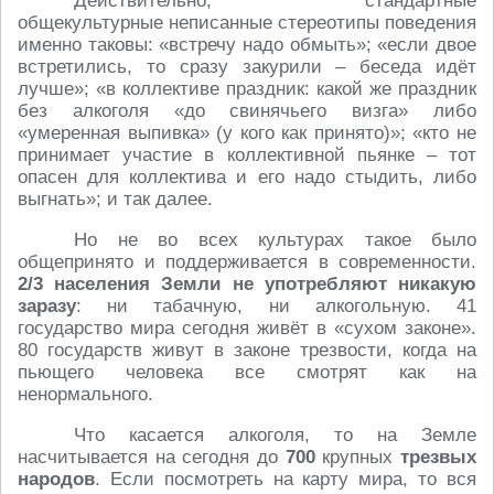
Действительно, стандартные
общекультурные неписанные стереотипы поведения
именно таковы: «встречу надо обмыть»; «если двое
встретились, то сразу закурили – беседа идёт
лучше»; «в коллективе праздник: какой же праздник
без алкоголя «до свинячьего визга» либо
«умеренная выпивка» (у кого как принято)»; «кто не
принимает участие в коллективной пьянке – тот
опасен для коллектива и его надо стыдить, либо
выгнать»; и так далее.
Но не во всех культурах такое было
общепринято и поддерживается в современности.
2/3 населения Земли не употребляют никакую
заразу
: ни табачную, ни алкогольную. 41
государство мира сегодня живёт в «сухом законе».
80 государств живут в законе трезвости, когда на
пьющего человека все смотрят как на
ненормального.
Что касается алкоголя, то на Земле
насчитывается на сегодня до
700
крупных
трезвых
народов
. Если посмотреть на карту мира, то вся