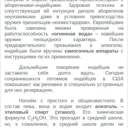
аборигенами-индейцами. Здоровая психика и
сопутствующая ей интуиция делали аборигенов
неуязвимыми даже в условиях превосходства
оружия пришельцев-«конкистадоров». Европейцами
была завезена веками проверенная на
работоспособность
«огненная вода»
– новейшее
оружие геноцидного характера. После
предварительного привыкания к алкоголю,
индейцам были вручены
самогонные аппараты
с
инструкциями по их применению.
Дальнейшее покорение индейцев не
заставило себя долго ждать. Сегодня
сохранившихся потомков индейцев в США
показывают как реликвии в специально устроенных
для них резервациях.
Начнём с простого и общеизвестного. В
состав пива, вина и водки входит
алкоголь –
этиловый спирт (этанол)
. Его химическая
формула C
H
OH. Это проходят в средней школе,
2
5
но, к сожалению, в средней школе детям не