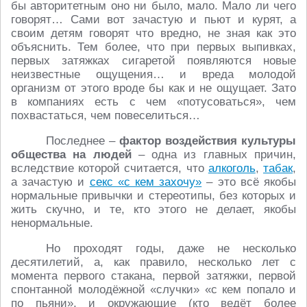
бы авторитетным оно ни было, мало. Мало ли чего
говорят… Сами вот зачастую и пьют и курят, а
своим детям говорят что вредно, не зная как это
объяснить. Тем более, что при первых выпивках,
первых затяжках сигаретой появляются новые
неизвестные ощущения… и вреда молодой
организм от этого вроде бы как и не ощущает. Зато
в компаниях есть с чем «потусоваться», чем
похвастаться, чем повеселиться…
Последнее –
фактор воздействия культуры
общества на людей
– одна из главных причин,
вследствие которой считается, что
алкоголь
,
табак
,
а зачастую и
секс «с кем захочу»
– это всё якобы
нормальные привычки и стереотипы, без которых и
жить скучно, и те, кто этого не делает, якобы
ненормальные.
Но проходят годы, даже не несколько
десятилетий, а, как правило, несколько лет с
момента первого стакана, первой затяжки, первой
спонтанной молодёжной «случки» «с кем попало и
по пьяни», и окружающие (кто ведёт более