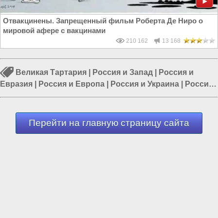
Отвакцинены. Запрещенный фильм Роберта Де Ниро о
мировой афере с вакцинами
210 162
13 168
Великая Тартария
|
Россия и Запад
|
Россия и
Евразия
|
Россия и Европа
|
Россия и Украина
|
Россия
и ЕС
|
Европа и Украина
Перейти на главную страницу сайта