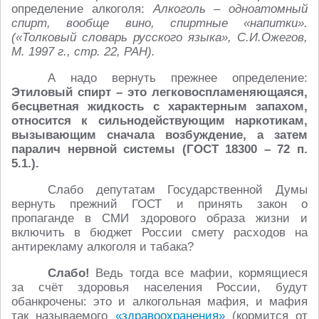
определение алкоголя:
Алкоголь – одноатомный
спирт, вообще вино, спиртные «напитки».
(«Толковый словарь русского языка», С.И.Ожегов,
М. 1997 г., стр. 22, РАН).
А надо вернуть прежнее определение:
Этиловый спирт – это легковоспламеняющаяся,
бесцветная жидкость с характерным запахом,
относится к сильнодействующим наркотикам,
вызывающим сначала возбуждение, а затем
паралич нервной системы (ГОСТ 18300 – 72 п.
5.1.).
Слабо депутатам Государственной Думы
вернуть прежний ГОСТ и принять закон о
пропаганде в СМИ здорового образа жизни и
включить в бюджет России смету расходов на
антирекламу алкоголя и табака?
Слабо!
Ведь тогда все мафии, кормящиеся
за счёт здоровья населения России, будут
обанкрочены: это и алкогольная мафия, и мафия
так называемого
«здравоохранения»
(кормится от