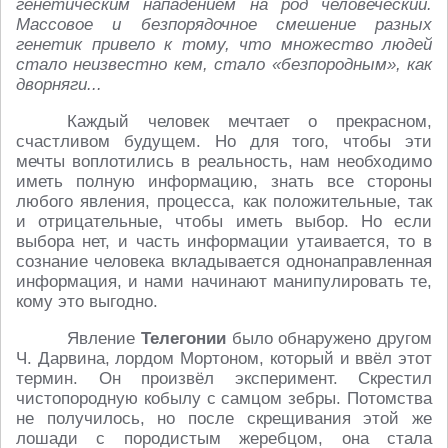
генетическим нападением на род человеческий.
Массовое и безпорядочное смешение разных
генетик привело к тому, что множество людей
стало неизвестно кем, стало «безпородным», как
дворняги...
Каждый человек мечтает о прекрасном,
счастливом будущем. Но для того, чтобы эти
мечты воплотились в реальность, нам необходимо
иметь полную информацию, знать все стороны
любого явления, процесса, как положительные, так
и отрицательные, чтобы иметь выбор. Но если
выбора нет, и часть информации утаивается, то в
сознание человека вкладывается однонаправленная
информация, и нами начинают манипулировать те,
кому это выгодно.
Явление
Телегонии
было обнаружено другом
Ч. Дарвина, лордом Мортоном, который и ввёл этот
термин. Он произвёл эксперимент. Скрестил
чистопородную кобылу с самцом зебры. Потомства
не получилось, но после скрещивания этой же
лошади с породистым жеребцом, она стала