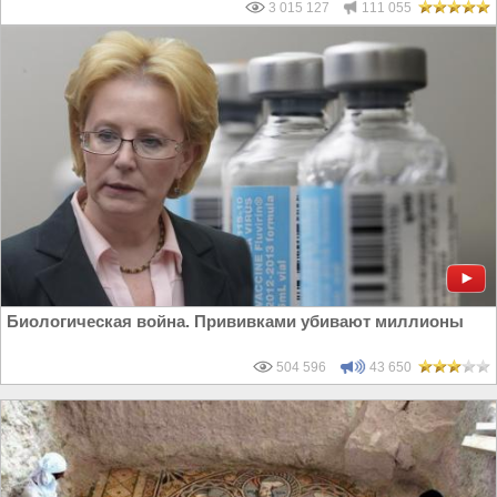
3 015 127
111 055
Биологическая война. Прививками убивают миллионы
504 596
43 650