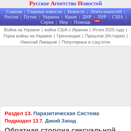
Ру
сское
А
гентство
Н
овостей
Главная
Главные новости
Новости
Лента новостей
|
|
|
|
Россия
Путин
Украина
Крым
ДНР
ЛНР
США
|
|
|
|
|
|
|
Сирия
Мир
Помощь
|
|
Война на Украине
|
война США с Ираном
|
Итоги 2025 года
|
Герои войны на Украине
|
Гренландия
|
Прошлое (История)
|
Николай Левашов
|
Популярные в соцсетях
Раздел 13.
Паразитическая Система
Подраздел 13.7.
Дикий Запад
Обратная сторона сексуальной