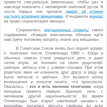
провести сексуальную революцию, чтобы раз и
навсегда покончить с непокорной генетикой русов. В
числе первых они приняли
декрет об отмене
частного владения женщинами
. И выдавали
мандат
на право социализации женщин.
Сохранились
агитационные плакаты
такого
содержания: «Каждая комсомолка обязана идти
навстречу половому вопросу, иначе она мещанка».
В Советском Союзе вновь был поднят вопрос
о телегонии после Олимпиады 1980 г. Когда в
обычных семьях стали рождаться дети и даже
затем внуки, не похожие на своих родителей:
цветные, метисы или с узкими глазами. При этом
родители явно не изменяли друг другу, в роду не
было метисов и цветных. Это вызвало волну
возмущения и попыток понять, что произошло.
Оказалось –
это и есть явление телегонии
, когда
женщина провела первую брачную ночь с
человеком другой национальности. Во время
Олимпиады был открыт «железный занавес» и
молодёжь пыталась вкусить свободы во всех