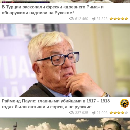
В Турции раскопали фрески «древнего Рима» и
обнаружили надписи на Русском!
612 460
31 323
Раймонд Паулс: главными убийцами в 1917 – 1918
годах были латыши и евреи, а не русские
337 935
21 903