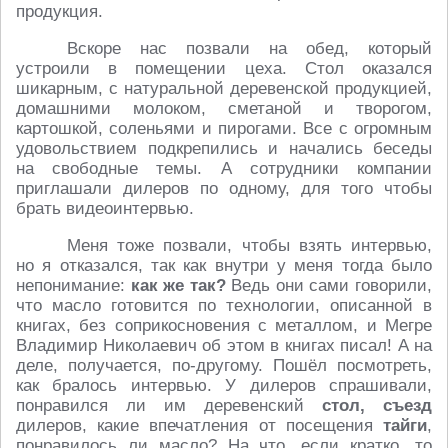
продукция.
Вскоре нас позвали на обед, который
устроили в помещении цеха. Стол оказался
шикарным, с натуральной деревенской продукцией,
домашними молоком, сметаной и творогом,
картошкой, соленьями и пирогами. Все с огромным
удовольствием подкрепились и начались беседы
на свободные темы. А сотрудники компании
приглашали дилеров по одному, для того чтобы
брать видеоинтервью.
Меня тоже позвали, чтобы взять интервью,
но я отказался, так как внутри у меня тогда было
непонимание:
как же так?
Ведь они сами говорили,
что масло готовится по технологии, описанной в
книгах, без соприкосновения с металлом, и Мегре
Владимир Николаевич об этом в книгах писал! А на
деле, получается, по-другому. Пошёл посмотреть,
как бралось интервью. У дилеров спрашивали,
понравился ли им деревенский
стол, съезд
дилеров, какие впечатления от посещения
тайги
,
понравилось ли масло? На что, если кратко, то