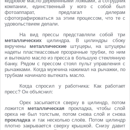
кедровое масло деревянными ложками, а сотрудник
компании, единственный у кого с собой был
фотоаппарат, предлагал дилерам
сфотографироваться за этим процессом, что те с
удовольствием делали.
На вид прессы представляли собой три
металлических
цилиндра. В цилиндры сбоку
вкручены
металлические
штуцеры, на штуцеры
надеты пластмассовые прозрачные трубки, по ним
и вытекало масло из пресса в большую стеклянную
банку. Рядом с прессом стоял пульт управления с
рычажками. Когда мужчина нажимал на рычажки, по
трубкам начинало вытекать масло.
Когда спросил у работника: Как работает
пресс? Он объяснил:
Орех засыпается сверху в цилиндр, потом
ложится
металлическая
прокладка, чтобы слой
ореха не был толстым, потом снова слой и снова
прокладка
и так несколько слоёв. Потом цилиндр
плотно закрывается сверху крышкой. Снизу давит