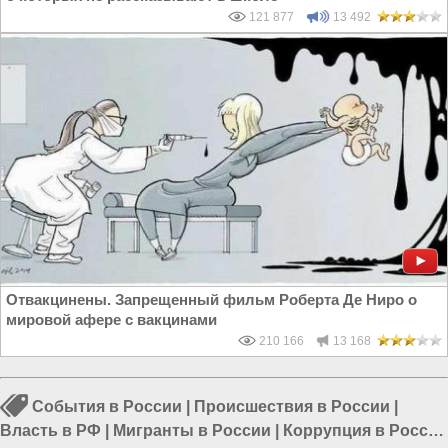
121 877
13 492
Отвакцинены. Запрещенный фильм Роберта Де Ниро о
мировой афере с вакцинами
210 166
13 168
События в России
|
Происшествия в России
|
Власть в РФ
|
Мигранты в России
|
Коррупция в России