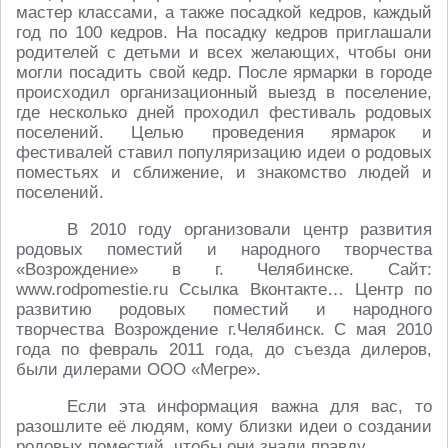
мастер классами, а также посадкой кедров, каждый
год по 100 кедров. На посадку кедров приглашали
родителей с детьми и всех желающих, чтобы они
могли посадить свой кедр. После ярмарки в городе
происходил организационный выезд в поселение,
где несколько дней проходил фестиваль родовых
поселений. Целью проведения ярмарок и
фестивалей ставил популяризацию идеи о родовых
поместьях и сближение, и знакомство людей и
поселений.
В 2010 году организовали центр развития
родовых поместий и народного творчества
«Возрождение» в г. Челябинске. Сайт:
www.rodpomestie.ru Ссылка Вконтакте… Центр по
развитию родовых поместий и народного
творчества Возрождение г.Челябинск. С мая 2010
года по февраль 2011 года, до съезда дилеров,
были дилерами ООО «Мегре».
Если эта информация важна для вас, то
разошлите её людям, кому близки идеи о создании
родовых поместий, чтобы они знали правду.