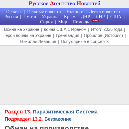
Ру
сское
А
гентство
Н
овостей
Главная
Главные новости
Новости
Лента новостей
|
|
|
|
Россия
Путин
Украина
Крым
ДНР
ЛНР
США
|
|
|
|
|
|
|
Сирия
Мир
Помощь
|
|
Война на Украине
|
война США с Ираном
|
Итоги 2025 года
|
Герои войны на Украине
|
Гренландия
|
Прошлое (История)
|
Николай Левашов
|
Популярные в соцсетях
Раздел 13.
Паразитическая Система
Подраздел 13.2.
Беззаконие
Обман на производстве