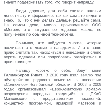
значит поддерживать того, кто говорит неправду.
Люди дорогие, для себя считаю важным
донести эту информацию, так как сам это видел и
знаю. То, что с ней делать дальше, решайте сами.
На самом деле, масло, производимое ООО
«Мегре», это натуральное кедровое масло, но
полученное
по обычной технологии
.
Понимаю, что найдутся многие, которые
посчитают это ложью и нападками. И это ваше
право считать так, находиться в неведении и слепо
верить идеалам или попробовать разобраться в
происходящем.
Напишу коротко о себе. Зовут меня
Галиакберов Ринат
. В 2010 году взял землю под
обустройство родового поместья в поселении
«Солнечное» Челябинской области. В 2008 и 2009
годах организовывал «Евро-Азиатскую ярмарку
возрождения народных традиций» в ЦПКиО
Маяковского с представлением поселений,
концертной программой, ярмаркой мастеров и