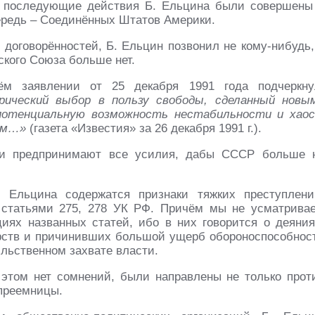
 последующие действия Б. Ельцина были совершены
чередь – Соединённых Штатов Америки.
 договорённостей, Б. Ельцин позвонил не кому-нибудь,
ского Союза больше нет.
 заявлении от 25 декабря 1991 года подчеркну
ческий выбор в пользу свободы, сделанный новы
потенциальную возможность нестабильности и хаос
ам…»
(газета «Известия» за 26 декабря 1991 г.).
и предпринимают все усилия, дабы СССР больше 
 Ельцина содержатся признаки тяжких преступлени
статьями 275, 278 УК РФ. Причём мы не усматрива
иях названных статей, ибо в них говорится о деяния
рств и причинивших большой ущерб обороноспособнос
ильственном захвате власти.
этом нет сомнений, были направлены не только прот
 преемницы.