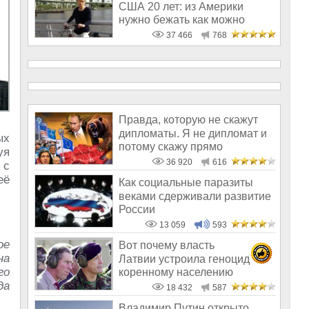
США 20 лет: из Америки
нужно бежать как можно
скорее
37 466
768
Правда, которую не скажут
дипломаты. Я не дипломат и
ых
потому скажу прямо
уя
36 920
616
 с
её
Как социальные паразиты
веками сдерживали развитие
России
13 059
593
ое
Вот почему власть
на
Латвии устроила геноцид
го
коренному населению
да
18 432
587
Владимир Путин открыто