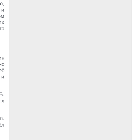
ю,
 и
ем
их
та
ин
но
её
 и
Б.
ых
ть
ёл