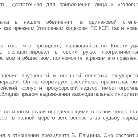
сть, достаточная для привлечения лица к уголовн
ованы в нашем обвинении, в одинаковой степе
 как прежним Уголовным кодексом РСФСР, так и нов
 того, что президент, являющийся по Конституц
а, сконцентрировал в своих руках неограниченны
рством и обществом, полномочия, а режим его правлен
вления внутренней и внешней политики государств
дерации. Он же формирует российское правительство
ейский корпус и прокурорский надзор, имеет огромн
 обладая правом выдвижения законодательных инициати
.
а во многом стали определяющими в жизни общества
несет в полной мере ответственность за судьбу народ
ия в отношении президента Б. Ельцина. Оно состоит 