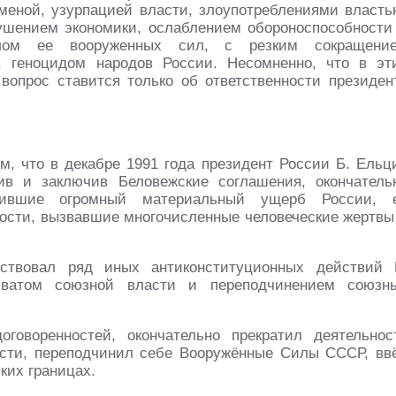
меной, узурпацией власти, злоупотреблениями власть
шением экономики, ослаблением обороноспособности
алом ее вооруженных сил, с резким сокращени
, геноцидом народов России. Несомненно, что в эт
 вопрос ставится только об ответственности президен
м, что в декабре 1991 года президент России Б. Ельц
ив и заключив Беловежские соглашения, окончатель
ившие огромный материальный ущерб России, 
ности, вызвавшие многочисленные человеческие жертвы
ствовал ряд иных антиконституционных действий 
хватом союзной власти и переподчинением союзн
говоренностей, окончательно прекратил деятельнос
асти, переподчинил себе Вооружённые Силы СССР, вв
ких границах.