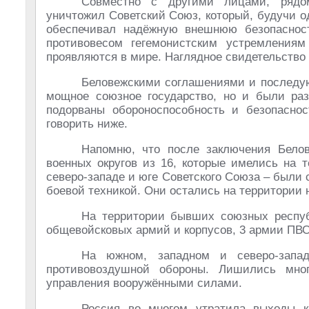
Совместно с другими лицами, рядом
уничтожил Советский Союз, который, будучи 
обеспечивал надёжную внешнюю безопаснос
противовесом гегемонистским устремления
проявляются в мире. Наглядное свидетельство 
Беловежскими соглашениями и последу
мощное союзное государство, но и были раз
подорваны обороноспособность и безопасно
говорить ниже.
Напомню, что после заключения Белов
военных округов из 16, которые имелись на 
северо-западе и юге Советского Союза – был
боевой техникой. Они остались на территории 
На территории бывших союзных респуб
общевойсковых армий и корпусов, 3 армии ПВО
На южном, западном и северо-запа
противовоздушной обороны. Лишились мног
управления вооружёнными силами.
Россия во многом утратила выходы к