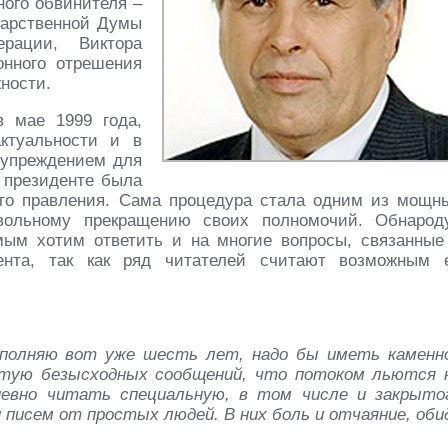
ого обвинителя –
дарственной Думы
рации, Виктора
онного отрешения
ности.
в мае 1999 года,
ктуальности и в
дупреждением для
 президенте была
го правления. Сама процедура стала одним из мощн
вольному прекращению своих полномочий. Обнарод
ым хотим ответить и на многие вопросы, связанные
ента, так как ряд читателей считают возможным 
ыполняю вот уже шесть лет, надо бы иметь каменн
астую безысходных сообщений, что потоком льются 
невно читать специальную, в том числе и закрыто
 писем от простых людей. В них боль и отчаяние, оби