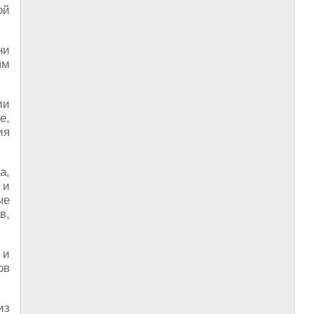
ой
ни
ым
ии
е,
ия
а,
 и
ые
в,
 и
ов
из