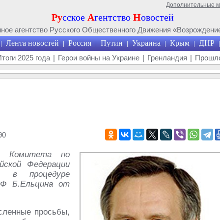
Дополнительные 
Ру
сское
А
гентство
Н
овостей
ое агентство Русского Общественного Движения «Возрождение
Лента новостей
Россия
Путин
Украина
Крым
ДНР
|
|
|
|
|
|
|
Итоги 2025 года
|
Герои войны на Украине
|
Гренландия
|
Прошло
90
ля Комитета по
йской Федерации
 в процедуре
РФ Б.Ельцина от
сленные просьбы,