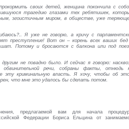
прокормить своих детей, женщина покончила с собо
чившуюся трагедию глазами тех ребятишек, котор
бным, эгоистичным миром, в обществе, уже теряющ
баюсь?.. Я уже не говорю, а кричу с парламентск
ят преступление! Вот он – корень всех ваших бед
ышат. Потому и бросаются с балкона или под поез
другим не повадно было. И сейчас я говорю: наскво
й обвинительной речи, собраны факты, отнюдь 
е эту криминальную власть. Я хочу, чтобы об эт
верен, что мне это удалось бы сделать потом.
нения, предлагаемой вам для начала процеду
оссийской Федерации Бориса Ельцина от занимаем