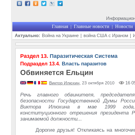
Информационн
Главная
Главные новости
Новости
|
|
Актуально:
Война на Украине
|
война США с Ираном
|
Раздел 13.
Паразитическая Система
Подраздел 13.4.
Власть паразитов
Обвиняется Ельцин
16 0
Виктор Илюхин
, 23 октября 2010
Речь главного обвинителя, председате
безопасности Государственной Думы Росси
Виктора Илюхина в мае 1999 года,
конституционного отрешения президента 
занимаемой должности...
Дорогие друзья! Откликаясь на многочи