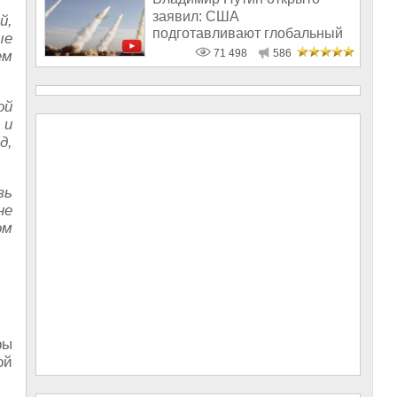
заявил: США
й,
подготавливают глобальный
ые
удар по России
71 498
586
ем
ой
 и
д,
зь
не
ом
ры
ой