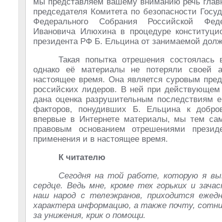
мы представляем вашему вниманию речь главн
председателя Комитета по безопасности Госу
Федерального Собрания Российской Феде
Ивановича Илюхина в процедуре конституци
президента РФ Б. Ельцина от занимаемой долж
Такая попытка отрешения состоялась 
однако её материалы не потеряли своей а
настоящее время. Она является суровым пре
российских лидеров. В ней при действующем
дана оценка разрушительным последствиям е
факторов, понудивших Б. Ельцина к добро
впервые в Интернете материалы, мы тем сам
правовым основанием отрешениями презид
применения и в настоящее время.
К читателю
Сегодня на той работе, которую я в
сердце. Ведь мне, кроме тех горьких и зач
наш народ с телеэкранов, приходится ежед
характера информацию, а также почту, сотни
за унижения, крик о помощи.