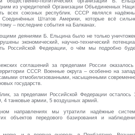
 общественно-политических организаций Б. Ельц
одним из учредителей Организации Объединенных Наци
ть всех союзных республик. СССР являлся надёжн
м Соединённых Штатов Америки, которые всё сильн
тому – последние события на Балканах.
ющими деяниями Б. Ельцина было не только уничтоже
рушены экономический, научно-технический потенциа
сть Российской Федерации, о чём мы подробно буд
ежских соглашений за пределами России оказалось
территории СССР. Военные округа – особенно на запад
и самыми отмобилизованными, насыщенными современн
новых государств.
лик, за пределами Российской Федерации осталось 
, 4 танковые армии, 5 воздушных армий.
дном направлениях мы утратили надёжные систе
их объектов передового базирования и наблюдени
 морю, и в первую очередь в Прибалтике. Возник