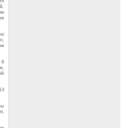
ин
й,
ым
ее
но
л,
ем
 8
е,
ой
13
мы
я,
ли