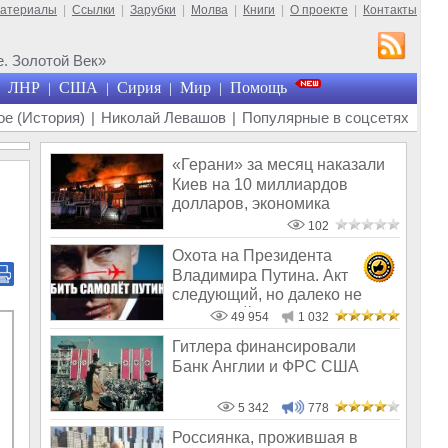
материалы
|
Ссылки
|
Зарубки
|
Молва
|
Книги
|
О проекте
|
Контакты
. Золотой Век»
ЛНР
США
Сирия
Мир
Помощь
|
|
|
|
е (История)
|
Николай Левашов
|
Популярные в соцсетях
«Герани» за месяц наказали
Киев на 10 миллиардов
долларов, экономика
Украины обнуля
102
Охота на Президента
Владимира Путина. Акт
следующий, но далеко не
последний
49 954
1 032
Гитлера финансировали
Банк Англии и ФРС США
5 342
778
Россиянка, прожившая в