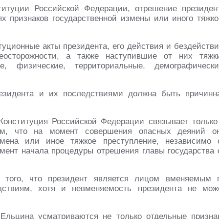
титуции Российской Федерации, отрешение президен
ях признаков государственной измены или иного тяжко
туционные акты президента, его действия и бездействи
еосторожности, а также наступившие от них тяжк
ые, физические, территориальные, демографически
езидента и их последствиями должна быть причинн
Конституция Российской Федерации связывает только
ем, что на момент совершения опасных деяний о
змена или иное тяжкое преступление, независимо 
ент начала процедуры отрешения главы государства 
того, что президент является лицом вменяемым 
ствиям, хотя и невменяемость президента не мож
 Ельцина усматриваются не только отдельные призна