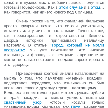
копьё и в нужное место добавить змею, получится
готовый Победоносец. Как в
этом случае
и в
этом
…
Как говорится, нет ничего нового под Солнцем.
Очень похоже на то, что фамилией Фальконе
просто прикрыли нечто, что хотели уничтожить,
исказить или утаить от нас с вами. Точно так же,
как проектирование и строительство Зимнего
Дворца историки приписывают итальянцу
Растрелли. В статье
«Город, который не могли
построить»
мы уже показывали, что никакие
итальянцы и французы с немцами в принципе не
могли не только построить, но даже спроектировать
этот дворец…
Приведённый краткий анализ наталкивает на
мысль о том, что памятник «Медный всадник»
подвергался переделке, что изначально он был
поставлен совсем другому герою –
настоящему
.
Ведь, если внимательно рассмотреть рукава рубахи
и край накидки, то можно увидеть вышитый
свастичный узор
, который носили только
славянские воины. Мы знаем, что
Пётр I
ненавидел