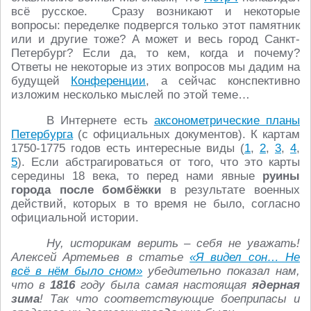
всё русское. Сразу возникают и некоторые
вопросы: переделке подвергся только этот памятник
или и другие тоже? А может и весь город Санкт-
Петербург? Если да, то кем, когда и почему?
Ответы не некоторые из этих вопросов мы дадим на
будущей
Конференции
, а сейчас конспективно
изложим несколько мыслей по этой теме…
В Интернете есть
аксонометрические планы
Петербурга
(с официальных документов). К картам
1750-1775 годов есть интересные виды (
1
,
2
,
3
,
4
,
5
). Если абстрагироваться от того, что это карты
середины 18 века, то перед нами явные
руины
города после бомбёжки
в результате военных
действий, которых в то время не было, согласно
официальной истории.
Ну, историкам верить – себя не уважать!
Алексей Артемьев в статье
«Я видел сон… Не
всё в нём было сном»
убедительно показал нам,
что в
1816
году была самая настоящая
ядерная
зима
! Так что соответствующие боеприпасы и