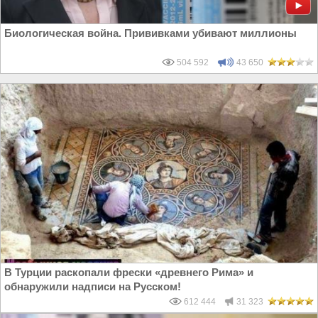
Биологическая война. Прививками убивают миллионы
504 592
43 650
В Турции раскопали фрески «древнего Рима» и
обнаружили надписи на Русском!
612 444
31 323