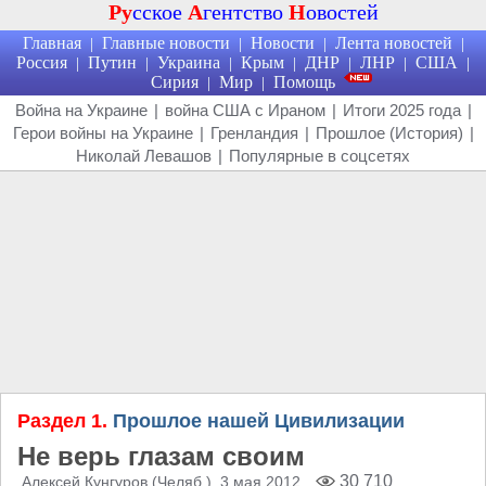
Ру
сское
А
гентство
Н
овостей
Главная
Главные новости
Новости
Лента новостей
|
|
|
|
Россия
Путин
Украина
Крым
ДНР
ЛНР
США
|
|
|
|
|
|
|
Сирия
Мир
Помощь
|
|
Война на Украине
|
война США с Ираном
|
Итоги 2025 года
|
Герои войны на Украине
|
Гренландия
|
Прошлое (История)
|
Николай Левашов
|
Популярные в соцсетях
Раздел 1.
Прошлое нашей Цивилизации
Не верь глазам своим
30 710
Алексей Кунгуров (Челяб.)
, 3 мая 2012