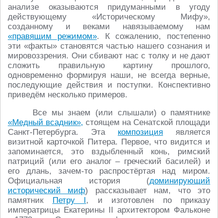
анализе оказываются придуманными в угоду
действующему «Историческому Мифу»,
созданному и веками навязываемому нам
«правящим режимом»
. К сожалению, постепенно
эти «факты» становятся частью нашего сознания и
мировоззрения. Они сбивают нас с толку и не дают
сложить правильную картину прошлого,
одновременно формируя наши, не всегда верные,
последующие действия и поступки. Конспективно
приведём несколько примеров.
Все мы знаем (или слышали) о памятнике
«Медный всадник»,
стоящем на Сенатской площади
Санкт-Петербурга. Эта
композиция
является
визитной карточкой Питера. Первое, что видится и
запоминается, это вздыбленный конь, римский
патриций (или его аналог – греческий басилей) и
его длань, зачем-то распростёртая над миром.
Официальная история (
доминирующий
исторический миф
) рассказывает нам, что это
памятник
Петру I
, и изготовлен по приказу
императрицы Екатерины II архитектором Фальконе