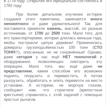
в 1778 году. Открытие его официально состоялось в
1782 году.
При более детальном изучении истории
создания этого памятника, замечается
много
непонятного
и даже удивительного! Так, для
постамента привезли
камень
, массой, по разным
источникам, от
1700
до
2500
тонн. Мало того, для
его транспортировки, которая длилась меньше года,
якобы построили целую деревню! Применялись
домкраты грузоподъёмностью 100 тонн (
СТО
ТОНН
!!!), описанные, но не сохранённые! Однако,
даже
сегодня
у нас ещё
НЕТ
технологий
и
оборудования, позволяющих повторить эту
операцию. Мало того, мы ещё даже
не
представляем
, каким способом его возможно
поднять, погрузить и переместить. А потом
разгрузить, обработать и опять перевезти на место
установки. А историки, не моргнув глазом,
сообщают нам, что строители (крепостные
крестьяне) справились с этой задачей с помощью
простых рычагов.