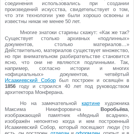
соединения использовались при создании
произведений искусства, свидетельствует о том,
что эти технологии уже были хорошо освоены и
известны никак не менее 50 лет.
Многие знатоки старины скажут: «Как же так?
Существует столько архивных «подлинных»
документов, столько материалов…»
Действительно, материалов существует множество,
но при внимательном разбирательстве становится
ясно, что они не являются подлинными. Так,
например, согласно истории и многих
«официальных» документов, четвёртый
Исаакиевский Собор
был построен и освящён в
1856
году и строился 40 лет под руководством
архитектора Монферана.
Но на замечательной
картине
художника
Максима Никифоровича
Воробьёва
,
изображающей памятник «Медный всадник»,
изображён непонятно когда и кем построенный
Исаакиевский Собор, который посещают люди (то
есть, он достроен,
отделан
и
оформлен
, открыт, и в