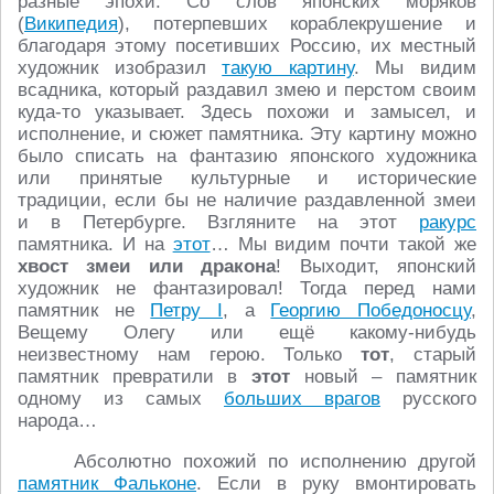
разные эпохи. Со слов японских моряков
(
Википедия
), потерпевших кораблекрушение и
благодаря этому посетивших Россию, их местный
художник изобразил
такую картину
. Мы видим
всадника, который раздавил змею и перстом своим
куда-то указывает. Здесь похожи и замысел, и
исполнение, и сюжет памятника. Эту картину можно
было списать на фантазию японского художника
или принятые культурные и исторические
традиции, если бы не наличие раздавленной змеи
и в Петербурге. Взгляните на этот
ракурс
памятника. И на
этот
… Мы видим почти такой же
хвост змеи или дракона
! Выходит, японский
художник не фантазировал! Тогда перед нами
памятник не
Петру I
, а
Георгию Победоносцу
,
Вещему Олегу или ещё какому-нибудь
неизвестному нам герою. Только
тот
, старый
памятник превратили в
этот
новый – памятник
одному из самых
больших врагов
русского
народа…
Абсолютно похожий по исполнению другой
памятник Фальконе
. Если в руку вмонтировать