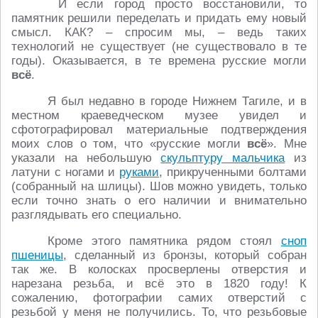
И если город просто восстановили, то
памятник решили переделать и придать ему новый
смысл. КАК? – спросим мы, – ведь таких
технологий не существует (не существовало в те
годы). Оказывается, в те времена русские могли
всё
.
Я был недавно в городе Нижнем Тагиле, и в
местном краеведческом музее увидел и
сфотографировал материальные подтверждения
моих слов о том, что «русские могли
всё
». Мне
указали на небольшую
скульптуру мальчика
из
латуни с ногами и
руками
, прикрученными болтами
(собранный на шлицы). Шов можно увидеть, только
если точно знать о его наличии и внимательно
разглядывать его специально.
Кроме этого памятника рядом стоял
сноп
пшеницы
, сделанный из бронзы, который собран
так же. В колосках просверлены отверстия и
нарезана резьба, и всё это в 1820 году! К
сожалению, фотографии самих отверстий с
резьбой у меня не получились. То, что резьбовые