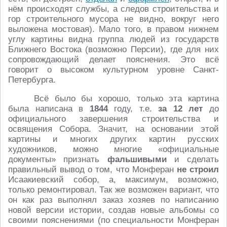
нём происходят службы, а следов строительства и
гор строительного мусора не видно, вокруг него
выложена мостовая). Мало того, в правом нижнем
углу картины видна группа людей из государств
Ближнего Востока (возможно Персии), где для них
сопровождающий делает пояснения. Это всё
говорит о высоком культурном уровне Санкт-
Петербурга.
Всё было бы хорошо, только эта картина
была написана в
1844
году, т.е.
за 12 лет
до
официального завершения строительства и
освящения Собора. Значит, на основании этой
картины и многих других картин русских
художников, можно многие «официальные
документы» признать
фальшивыми
и сделать
правильный вывод о том, что Монферан
не строил
Исаакиевский собор, а, максимум, возможно,
только ремонтировал. Так же возможен вариант, что
он как раз выполнял заказ хозяев по написанию
новой версии истории, создав новые альбомы со
своими пояснениями (по специальности Монферан