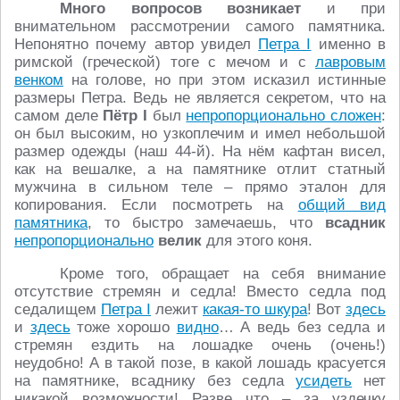
Много вопросов возникает
и при
внимательном рассмотрении самого памятника.
Непонятно почему автор увидел
Петра I
именно в
римской (греческой) тоге с мечом и с
лавровым
венком
на голове, но при этом исказил истинные
размеры Петра. Ведь не является секретом, что на
самом деле
Пётр
I
был
непропорционально сложен
:
он был высоким, но узкоплечим и имел небольшой
размер одежды (наш 44-й). На нём кафтан висел,
как на вешалке, а на памятнике отлит статный
мужчина в сильном теле – прямо эталон для
копирования. Если посмотреть на
общий вид
памятника
, то быстро замечаешь, что
всадник
непропорционально
велик
для этого коня.
Кроме того, обращает на себя внимание
отсутствие стремян и седла! Вместо седла под
седалищем
Петра I
лежит
какая-то шкура
! Вот
здесь
и
здесь
тоже хорошо
видно
… А ведь без седла и
стремян ездить на лошадке очень (очень!)
неудобно! А в такой позе, в какой лошадь красуется
на памятнике, всаднику без седла
усидеть
нет
никакой возможности! Разве что – за уздечку