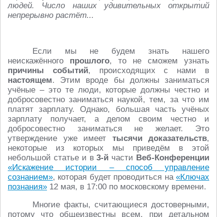
людей. Число наших удивительных открытий
непрерывно растёт...
Если мы не будем знать нашего
неискажённого
прошлого
, то не сможем узнать
причины событий
, происходящих с нами в
настоящем
. Этим вроде бы должны заниматься
учёные – это те люди, которые должны честно и
добросовестно заниматься наукой, тем, за что им
платят зарплату. Однако, большая часть учёных
зарплату получает, а делом своим честно и
добросовестно заниматься не желает. Это
утверждение уже имеет
тысячи доказательств
,
некоторые из которых мы приведём в этой
небольшой статье и в
3-й
части
Веб-Конференции
«Искажение истории – способ управление
сознанием»
, которая будет проводиться на
«Ключах
познания»
12 мая, в 17:00 по московскому времени.
Многие факты, считающиеся достоверными,
потому что общеизвестны всем, при детальном