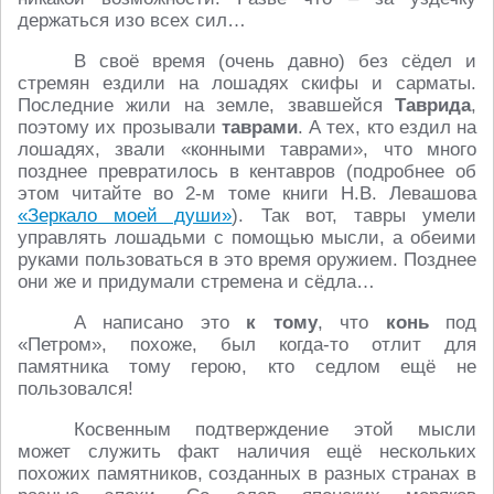
держаться изо всех сил…
В своё время (очень давно) без сёдел и
стремян ездили на лошадях скифы и сарматы.
Последние жили на земле, звавшейся
Таврида
,
поэтому их прозывали
таврами
. А тех, кто ездил на
лошадях, звали «конными таврами», что много
позднее превратилось в кентавров (подробнее об
этом читайте во 2-м томе книги Н.В. Левашова
«Зеркало моей души»
). Так вот, тавры умели
управлять лошадьми с помощью мысли, а обеими
руками пользоваться в это время оружием. Позднее
они же и придумали стремена и сёдла…
А написано это
к тому
, что
конь
под
«Петром», похоже, был когда-то отлит для
памятника тому герою, кто седлом ещё не
пользовался!
Косвенным подтверждение этой мысли
может служить факт наличия ещё нескольких
похожих памятников, созданных в разных странах в