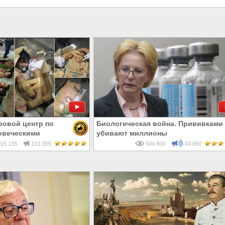
ровой центр по
Биологическая война. Прививками
овеческими
убивают миллионы
15 135
111 055
504 600
43 650