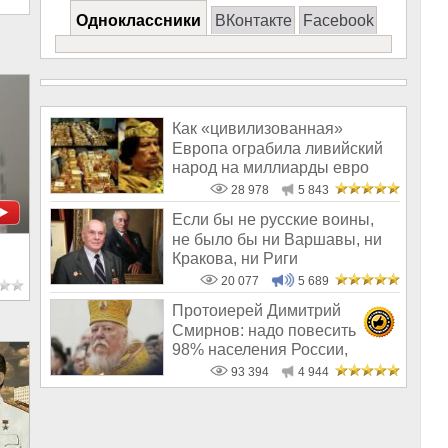
Одноклассники
ВКонтакте
Facebook
Как «цивилизованная»
Европа ограбила ливийский
народ на миллиарды евро
28 978
5 843
Если бы не русские воины,
не было бы ни Варшавы, ни
Кракова, ни Риги
20 077
5 689
Протоиерей Димитрий
Смирнов: надо повесить
98% населения России,
чтобы восторжество
93 394
4 944