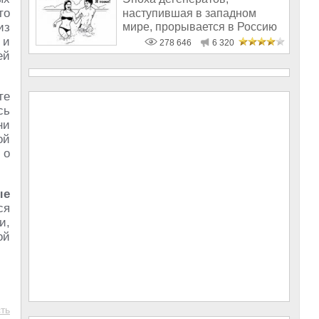
то
наступившая в западном
мире, прорывается в Россию
из
 и
278 646
6 320
ей
те
сь
ни
ой
 о
ые
ся
и,
ой
ть