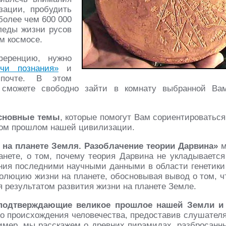
ации, пробудить
 более чем 600 000
следы жизни русов
м космосе.
ференцию, нужно
чи познания»
и
 почте. В этом
 сможете свободно зайти в комнату выбранной Ва
основные темы
, которые помогут Вам сориентироваться
ком прошлом нашей цивилизации.
 на планете Земля. Разоблачение теории Дарвина»
м
анете, о том, почему теория Дарвина не укладывается
ания последними научными данными в области генетики
олюцию жизни на планете, обосновывая вывод о том, ч
я результатом развития жизни на планете Земле.
подтверждающие великое прошлое нашей Земли и
о происхождения человечества, предоставив слушател
имер, мы расскажем о древних пирамидах, разбросанн