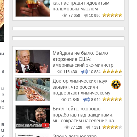
как нас травят ядовитым
пальмовым маслом
77 658
10 996
Майдана не было. Было
ми
вторжение США:
американский экс-министр
 в
написал открытое пись
116 430
10 884
Доктор химических наук
заявил, что россиян
ы
подвергают химическому
 в
геноциду
71 845
8 649
 и
то
Билл Гейтс: «хорошо
поработав над вакцинами,
мы сократим население на
 в
10-15%»
77 129
7 191
ям
ых
Эпоха дегенератов,