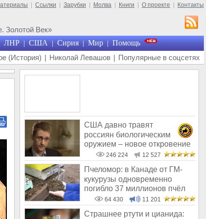
материалы
|
Ссылки
|
Зарубки
|
Молва
|
Книги
|
О проекте
|
Контакты
. Золотой Век»
ЛНР
США
Сирия
Мир
Помощь
|
|
|
|
е (История)
|
Николай Левашов
|
Популярные в соцсетях
США давно травят
россиян биологическим
оружием – новое откровение
Эдварда Сноудена
246 224
12 527
Пчеломор: в Канаде от ГМ-
кукурузы одновременно
погибло 37 миллионов пчёл
64 430
11 201
Страшнее ртути и цианида: