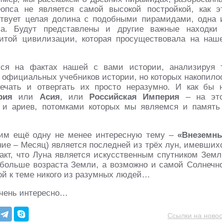
опса не является самой высокой постройкой, как э
ствует целая долина с подобными пирамидами, одна 
а. Будут представлены и другие важные находки
итой цивилизации, которая просуществовала на наш
мся на фактах нашей с вами истории, анализируя 
з официальных учебников истории, но которых накопило
ечать и отвергать их просто неразумно. И как бы 
рия
или
Асия
, или
Российская Империя
– на эт
 и ариев, потомками которых мы являемся и память
им ещё одну не менее интересную тему –
«Внеземн
ание – Месяц) является последней из трёх лун, имевших
акт, что Луна является искусственным спутником Земл
ё больше возраста Земли, а возможно и самой Солнечн
ой к теме никого из разумных людей…
очень интересно…
Ссылки на новос