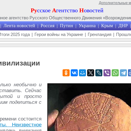
Дополнительные 
Ру
сское
А
гентство
Н
овостей
ое агентство Русского Общественного Движения «Возрождение
Лента новостей
Россия
Путин
Украина
Крым
ДНР
|
|
|
|
|
|
|
Итоги 2025 года
|
Герои войны на Украине
|
Гренландия
|
Прошло
ивилизации
лько необычно и
ставить. Сейчас
рытой и просто
им поделиться с
времени состоится
ты. Неизвестное
ивлечь внимания