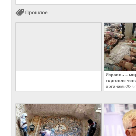
Прошлое
Израиль – ми
торговле чел
органами
3 0