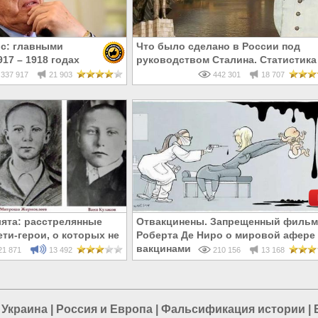
с: главными
Что было сделано в России под
17 – 1918 годах
руководством Сталина. Статистика
и евреи, а не русские
337 917
21 903
442 301
18 707
ята: расстрелянные
Отвакцинены. Запрещенный фильм
ти-герои, о которых не
Роберта Де Ниро о мировой афере 
 в школе
вакцинами
1 871
13 492
210 156
13 168
 Украина
|
Россия и Европа
|
Фальсификация истории
|