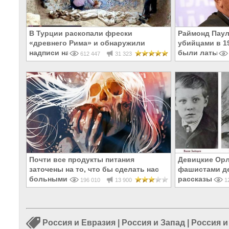
В Турции раскопали фрески
Раймонд Паул
«древнего Рима» и обнаружили
убийцами в 19
надписи на Русском!
были латыши 
612 447
31 323
Почти все продукты питания
Девицкие Орл
заточены на то, что бы сделать нас
фашистами де
больными и бесплодными
рассказывают
196 010
13 900
12
Россия и Евразия
|
Россия и Запад
|
Россия и