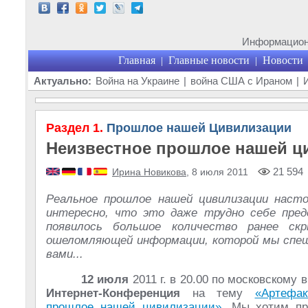
Информационн
Главная
Главные новости
Новости
|
|
Актуально:
Война на Украине
|
война США с Ираном
|
Раздел 1.
Прошлое нашей Цивилизации
Неизвестное прошлое нашей ц
21 594
Ирина Новикова
, 8 июля 2011
Реальное прошлое нашей цивилизации насто
интересно, что это даже трудно себе пред
появилось большое количество ранее ск
ошеломляющей информации, которой мы спеш
вами...
12 июля
2011 г. в 20.00 по московскому 
Интернет-Конференция
на тему
«Артефак
прошлое нашей цивилизации»
. Мы хотим пр