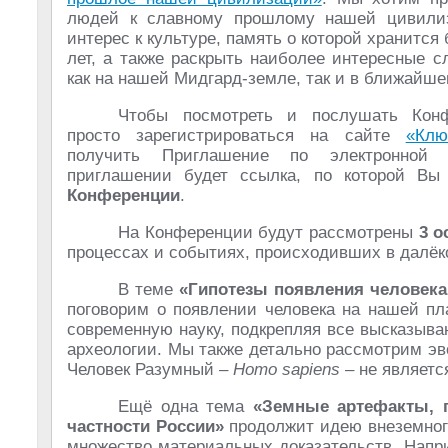
людей к славному прошлому нашей цивилиз
интерес к культуре, память о которой хранится
лет, а также раскрыть наиболее интересные 
как на нашей Мидгард-земле, так и в ближайше
Чтобы посмотреть и послушать Кон
просто зарегистрироваться на сайте
«Клю
получить Приглашение по электронной
приглашении будет ссылка, по которой Вы
Конференции
.
На Конференции будут рассмотрены
3 
процессах и событиях, происходивших в далё
В теме
«Гипотезы появления человека
поговорим о появлении человека на нашей пл
современную науку, подкрепляя все высказыв
археологии. Мы также детально рассмотрим эв
Человек Разумный –
Homo sapiens
– не являетс
Ещё одна тема
«Земные артефакты, 
частности России»
продолжит идею внеземног
множество материальных доказательств. Напр