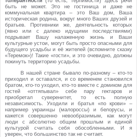
толерантности
(то есть, терпимости) здесь речи
быть не может. Это не гостиница и даже не
коммунальная квартира – это Ваш дом, Ваша
историческая родина, вокруг много Ваших друзей и
братьев. Противники же, деятельность которых
(явно или с далеко идущими последствиями)
подрывает Вашу налаженную жизнь и Ваши
культурные устои, могут быть просто опасными для
будущего усадьбы и её жителей (вспомните сказку
«Теремок»)! Такие «гости», и это очевидно, должны
покинуть территорию усадьбы.
В нашей стране бывало по-разному – кто-то
приходил и оставался, и со временем становился
братом, кто-то уходил, кто-то вместе с домиком для
гостей «оттяпывал» себе пару гектаров и
приобретал суверенитет, то есть полную
независимость. Уходили и братья «по крови» –
например украинцы (малороссы) и белорусы, и
кажется совершенно невообразимым, как могут
люди с абсолютно общим прошлым и единой
культурой считать себя обособленными. И я
уверен, что большинство так не считает.