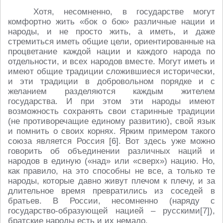
Хотя, несомненно, в государстве могут
комфортно жить «бок о бок» различные нации и
народы, и не просто жить, а иметь, и даже
стремиться иметь общие цели, ориентированные на
процветание каждой нации и каждого народа по
отдельности, и всех народов вместе. Могут иметь и
имеют общие традиции сложившиеся исторически,
и эти традиции в добровольном порядке и с
желанием разделяются каждым жителем
государства. И при этом эти народы имеют
возможность сохранять свои старинные традиции
(не противоречащие единому развитию), свой язык
и помнить о своих корнях. Ярким примером такого
союза является Россия [6]. Вот здесь уже можно
говорить об объединении различных наций и
народов в единую («над» или «сверх») нацию. Но,
как правило, на это способны не все, а только те
народы, которые давно живут плечом к плечу, и за
длительное время превратились из соседей в
братьев. В России, несомненно (наряду с
государство-образующей нацией – русскими[7]),
братские народы есть и их немало.