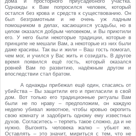
дома и просторного приусадебного участка.
Однажды к Вам попросился человек, который
остался без крова и средств к существованию. Он
был безграмотным и не очень уж ладным
помощником в делах, касающихся усадьбы, но в
целом оказался добрым человеком, и Вы приютили
его. У него были некоторые традиции, которые в
принципе не мешали Вам, а некоторые из них были
даже красивы. Так вы и жили – Ваш гость помогал,
чем мог, и учился у Вас жить и созидать. В другое
время появился ещё гость, который оказался
ровней Вам по развитию, надёжным другом и
впоследствии стал братом.
А однажды прибежал ещё один, спасаясь от
убийства – Вы защитили его и пригласили в свой
дом. Вот только его традиционные ритуалы Вам
были не по нраву – предположим, он каждую
неделю убивал животное, чтобы кровью окропить
свою комнату и задобрить одному ему известных
духов. Согласитесь – терпеть такое сложно, да и не
нужно. Выгонять человека жалко – убьют же.
Оставлять – это значит, мириться с тем, что не