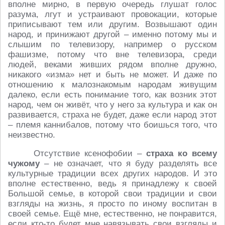
вполне мирно, в первую очередь глушат голос
разума, лгут и устраивают провокации, которые
приписывают тем или другим. Возвышают один
народ, и принижают другой – именно потому мы и
слышим по телевизору, например о русском
фашизме, потому что вне телевизора, среди
людей, веками живших рядом вполне дружно,
никакого «изма» нет и быть не может. И даже по
отношению к малознакомым народам живущим
далеко, если есть понимание того, как возник этот
народ, чем он живёт, что у него за культура и как он
развивается, страха не будет, даже если народ этот
– племя каннибалов, потому что боишься того, что
неизвестно.
Отсутствие ксенофобии –
страха ко всему
чужому
– не означает, что я буду разделять все
культурные традиции всех других народов. И это
вполне естественно, ведь я принадлежу к своей
Большой семье, в которой свои традиции и свои
взгляды на жизнь, я просто по иному воспитан в
своей семье. Ещё мне, естественно, не понравится,
если кто-то будет мне навязывать свои взгляды и