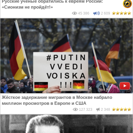
Русские учёные обратились к евреям России:
«Сионизм не пройдёт!»
45 386
2 609
Жёсткое задержание мигрантов в Москве набрало
миллион просмотров в Европе и США
127 323
2 348