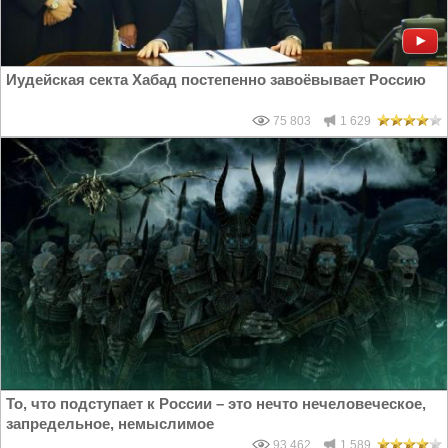
Иудейская секта Хабад постепенно завоёвывает Россию
75 803
1 629
То, что подступает к России – это нечто нечеловеческое,
запредельное, немыслимое
93 462
1 589