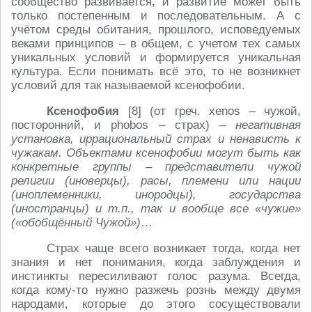
сообщество развивается, и развитие может быть
только постепенным и последовательным. А с
учётом среды обитания, прошлого, исповедуемых
веками принципов – в общем, с учетом тех самых
уникальных условий и формируется уникальная
культура. Если понимать всё это, то не возникнет
условий для так называемой ксенофобии.
Ксенофобия
[8] (от греч. хenos – чужой,
посторонний, и phobos – страх) –
негативная
установка, иррациональный страх и ненависть к
чужакам. Объектами ксенофобии могут быть как
конкретные группы – представители чужой
религии (иноверцы), расы, племени или нации
(иноплеменники, инородцы), государства
(иностранцы) и т.п., так и вообще все «чужие»
(«обобщённый Чужой»)
…
Страх чаще всего возникает тогда, когда нет
знания и нет понимания, когда заблуждения и
инстинкты пересиливают голос разума. Всегда,
когда кому-то нужно разжечь рознь между двумя
народами, которые до этого сосуществовали