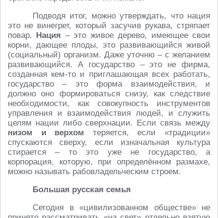
Подводя итог, можно утверждать, что нация
это не винегрет, который засучив рукава, стряпает
повар.
Нация
– это живое дерево, имеющее свои
корни, дающее плоды, это развивающийся живой
(социальный) организм. Даже уточню – с желанием
развивающийся. А государство – это не фирма,
созданная кем-то и приглашающая всех работать,
государство – это форма взаимодействия, и
должно оно формироваться снизу, как следствие
необходимости, как совокупность инструментов
управления и взаимодействия людей, и служить
целям нации либо сверхнации. Если связь между
низом и верхом
теряется, если «традиции»
спускаются сверху, если изначальная культура
стирается – то это уже не государство, а
корпорация, которую, при определённом размахе,
можно называть рабовладельческим строем.
Большая русская семья
Сегодня в «цивилизованном обществе» не
принято рассматривать «на свет» отдельно взятую