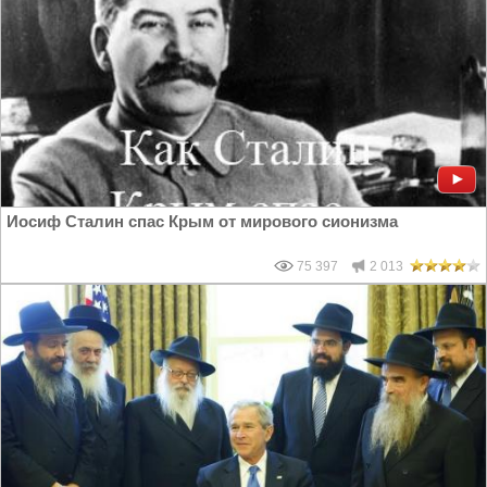
Иосиф Сталин спас Крым от мирового сионизма
75 397
2 013