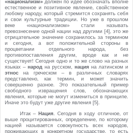
«национализм»
должен по идее обозначать вполне
естественное и позитивное явление, свойственное
любому народу, который стремится сохранять себя
и свои культурные традиции. Но уже в прошлом
веке «национализмом» стали называть
превознесение одной нации над другими [4], это же
отрицательное значение сохранилось за термином
и сегодня, а вот положительной стороны в
процветании отдельного народа, без
противопоставления другим, вроде как и не
существует! Сегодня одно и то же слово на разных
языках –
народ
на русском,
нация
на латинском и
этнос
на греческом – в различных словарях
представлено, как термин, и может значить
совершенно разное. Это показательный пример
свободного извращения слов, обозначающих
явления, которые не могут измениться в принципе.
Иначе это будут уже другие явления [5].
Итак –
Нация
. Сегодня в ходу отличное, от
выше процитированных, определение, по которому
нацией называется совокупность всех народов,
проживающих в конкретном государстве, то есть