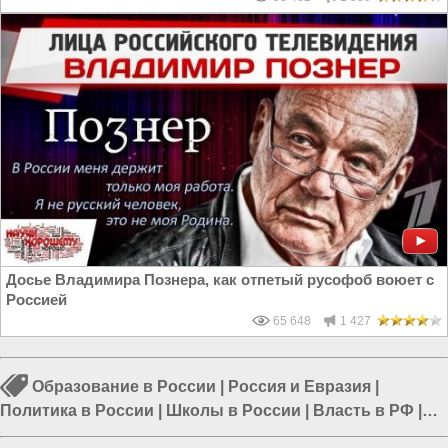
Досье Владимира Познера, как отпетый русофоб воюет с
Россией
65 648
1 427
Образование в России
|
Россия и Евразия
|
Политика в России
|
Школы в России
|
Власть в РФ
|
Россия и Украина
|
Россия и Европа