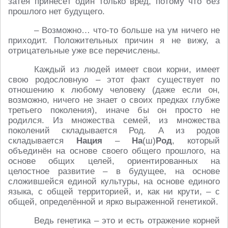
затея принесёт один только вред, потому что без
прошлого нет будущего.
– Возможно… что-то больше на ум ничего не
приходит. Положительных причин я не вижу, а
отрицательные уже все перечислены.
Каждый из людей имеет свои корни, имеет
свою родословную – этот факт существует по
отношению к любому человеку (даже если он,
возможно, ничего не знает о своих предках глубже
третьего поколения), иначе бы он просто не
родился. Из множества семей, из множества
поколений складывается Род. А из родов
складывается
Нация
–
На
(ш)
Род
, который
объединён на основе своего общего прошлого, на
основе общих целей, ориентированных на
целостное развитие – в будущее, на основе
сложившейся единой культуры, на основе единого
языка, с общей территорией, и, как ни крути, – с
общей, определённой и ярко выраженной генетикой.
Ведь генетика – это и есть отражение корней