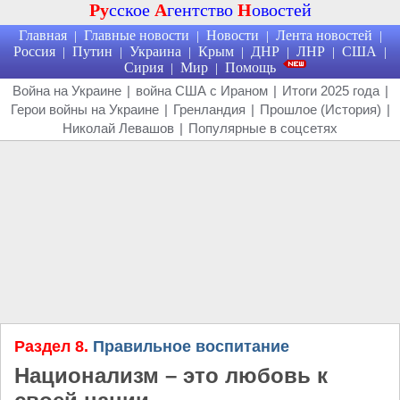
Ру
сское
А
гентство
Н
овостей
Главная
Главные новости
Новости
Лента новостей
|
|
|
|
Россия
Путин
Украина
Крым
ДНР
ЛНР
США
|
|
|
|
|
|
|
Сирия
Мир
Помощь
|
|
Война на Украине
|
война США с Ираном
|
Итоги 2025 года
|
Герои войны на Украине
|
Гренландия
|
Прошлое (История)
|
Николай Левашов
|
Популярные в соцсетях
Раздел 8.
Правильное воспитание
Национализм – это любовь к