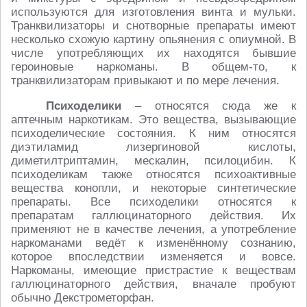
используются для изготовления винта и мульки.
Транквилизаторы и снотворные препараты имеют
несколько схожую картину опьянения с опиумной. В
числе употребляющих их находятся бывшие
героиновые наркоманы. В общем-то, к
транквилизаторам привыкают и по мере лечения.
Психоделики
– относятся сюда же к
аптечным наркотикам. Это вещества, вызывающие
психоделические состояния. К ним относятся
диэтиламид лизергиновой кислоты,
диметилтриптамин, мескалин, псилоцибин. К
психоделикам также относятся психоактивные
вещества конопли, и некоторые синтетические
препараты. Все психоделики относятся к
препаратам галлюцинаторного действия. Их
применяют не в качестве лечения, а употребление
наркоманами ведёт к изменённому сознанию,
которое впоследствии изменяется и вовсе.
Наркоманы, имеющие пристрастие к веществам
галлюцинаторного действия, вначале пробуют
обычно Декстрометорфан.