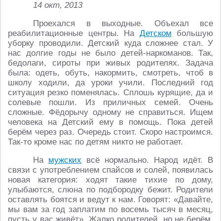
14 окт, 2013
Проехался в выходные. Объехал все
реабилитационные центры. На
Детском
большую
уборку проводили. Детский куда сложнее стал. У
нас долгие годы не было детей-наркоманов. Так,
бедолаги, сироты при живых родителях. Задача
была: одеть, обуть, накормить, смотреть, чтоб в
школу ходили, да уроки учили. Последний год
ситуация резко поменялась. Сплошь курящие, да и
солевые пошли. Из приличных семей. Очень
сложные. Фёдорычу одному не справиться. Ищем
человека на Детский ему в помощь. Пока детей
берём через раз. Очередь стоит. Скоро настроимся.
Так-то кроме нас по детям никто не работает.
На
мужских
всё нормально. Народ идёт. В
связи с употреблением спайсов и солей, появилась
новая категория: ходят такие тихие по дому,
улыбаются, слюна по подбородку бежит. Родители
оставлять боятся и ведут к нам. Говорят: «Давайте,
мы вам за год заплатим по восемь тысяч в месяц,
пусть у вас живёт». Жалко родителей, но не берём.