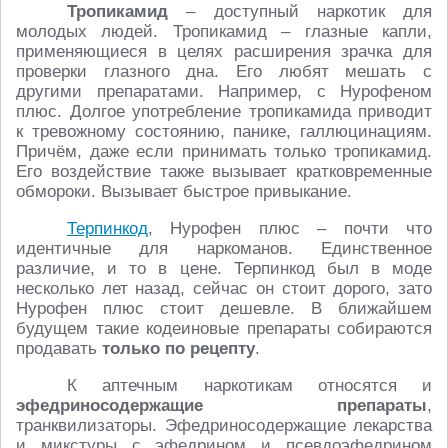
Тропикамид
– доступный наркотик для
молодых людей. Тропикамид – глазные капли,
применяющиеся в целях расширения зрачка для
проверки глазного дна. Его любят мешать с
другими препаратами. Например, с Нурофеном
плюс. Долгое употребление тропикамида приводит
к тревожному состоянию, панике, галлюцинациям.
Причём, даже если принимать только тропикамид.
Его воздействие также вызывает кратковременные
обмороки. Вызывает быстрое привыкание.
Терпинкод
, Нурофен плюс – почти что
идентичные для наркоманов. Единственное
различие, и то в цене. Терпинкод был в моде
несколько лет назад, сейчас он стоит дорого, зато
Нурофен плюс стоит дешевле. В ближайшем
будущем такие кодеиновые препараты собираются
продавать
только по рецепту
.
К аптечным наркотикам относятся и
эфедриносодержащие препараты
,
транквилизаторы. Эфедриносодержащие лекарства
и микстуры с эфедрином и псевдоэфедрином