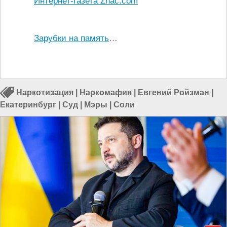
Интернет-газета Znac.com
Зарубки на память
…
Наркотизация
|
Наркомафия
|
Евгений Ройзман
|
Екатеринбург
|
Суд
|
Мэры
|
Соли