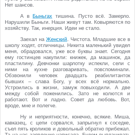
Нет шансов.
А в
Быньгах
тишина. Пусто всё. Замерло.
Нарушили Быньги. Наши живут там. Ковыряются по
хозяйству. Так, инерция. Идеи не стало.
Заехал на
Женский
. Чистота. Младшие все в
школу ходят, отличницы. Никита маленький увидел
меня, обрадовался, уже все буквы знает. Сегодня
ему гостинцев накупили: книжек, да машинок, да
пластилину. Девчонки шарлотку испекли, сели с
ними на кухне разговаривать, повспоминали.
Обзвонили человек двадцать реабилитанток
бывших – слава Богу, у всех всё нормально.
Устроились в жизни, замуж повыходили. А две
между собой поженились. Зато не колются и
работают. Вот и ладно. Совет да любовь. Вот,
вроде, мне и полегче.
Ну и неприятности, конечно, всякие. Миша,
кавказец, с цепи сорвался, запрыгнул к соседке,
съел пять кроликов и довольный обратно прибежал.
Та на нас заявление написала. Будем выплачивать