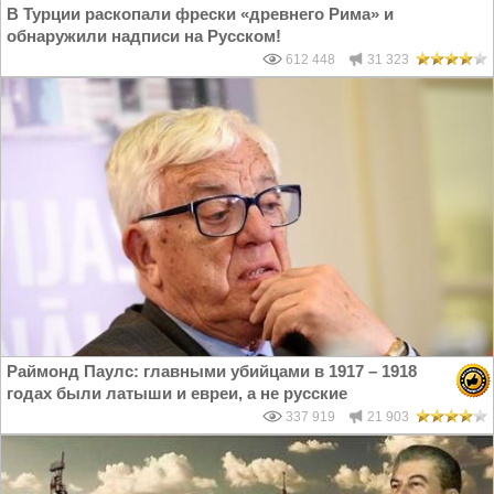
В Турции раскопали фрески «древнего Рима» и
обнаружили надписи на Русском!
612 448
31 323
Раймонд Паулс: главными убийцами в 1917 – 1918
годах были латыши и евреи, а не русские
337 919
21 903