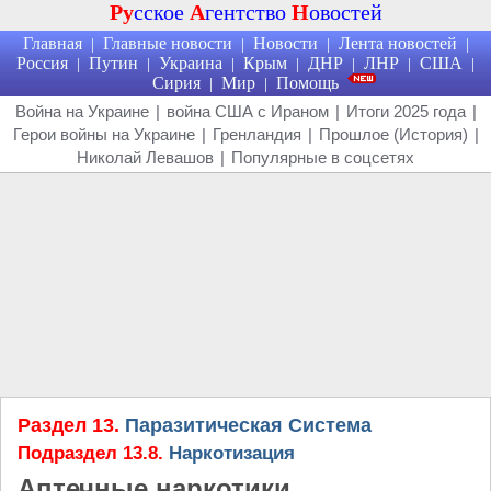
Ру
сское
А
гентство
Н
овостей
Главная
Главные новости
Новости
Лента новостей
|
|
|
|
Россия
Путин
Украина
Крым
ДНР
ЛНР
США
|
|
|
|
|
|
|
Сирия
Мир
Помощь
|
|
Война на Украине
|
война США с Ираном
|
Итоги 2025 года
|
Герои войны на Украине
|
Гренландия
|
Прошлое (История)
|
Николай Левашов
|
Популярные в соцсетях
Раздел 13.
Паразитическая Система
Подраздел 13.8.
Наркотизация
Аптечные наркотики