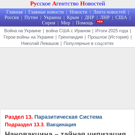
Ру
сское
А
гентство
Н
овостей
Главная
Главные новости
Новости
Лента новостей
|
|
|
|
Россия
Путин
Украина
Крым
ДНР
ЛНР
США
|
|
|
|
|
|
|
Сирия
Мир
Помощь
|
|
Война на Украине
|
война США с Ираном
|
Итоги 2025 года
|
Герои войны на Украине
|
Гренландия
|
Прошлое (История)
|
Николай Левашов
|
Популярные в соцсетях
Раздел 13.
Паразитическая Система
Подраздел 13.3.
Вакцинация
Нановакцина – тайная чипизация