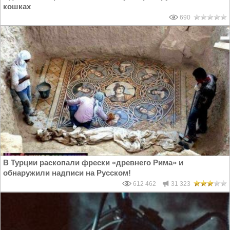
кошках
690
В Турции раскопали фрески «древнего Рима» и
обнаружили надписи на Русском!
612 462
31 323