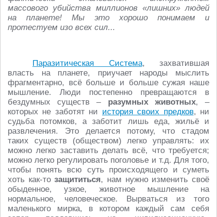
массового убийства миллионов «лишних» людей
на планете! Мы это хорошо понимаем и
протестуем изо всех сил...
Паразитическая Система
, захватившая
власть на планете, приучает народы мыслить
фрагментарно, всё больше и больше сужая наше
мышление. Люди постепенно превращаются в
бездумных существ –
разумных животных
, –
которых не заботят ни
история своих предков
, ни
судьба потомков, а заботит лишь еда, жильё и
развлечения. Это делается потому, что стадом
таких существ (обществом) легко управлять: их
можно легко заставить делать всё, что требуется;
можно легко регулировать поголовье и т.д. Для того,
чтобы понять всю суть происходящего и суметь
хоть как-то
защититься
, нам нужно изменить своё
обыденное, узкое, животное мышление на
нормальное, человеческое. Вырваться из того
маленького мирка, в котором каждый сам себя