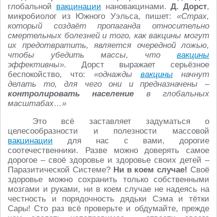
глобальной
вакцинации
нановакцинами.
Д. Дорст
,
микробиолог из Южного Уэльса, пишет:
«Страх,
который создаёт пропаганда относительно
смертельных болезней и того, как вакцины могут
их предотвратить, является очередной ложью,
чтобы убедить массы, что
вакцины
эффективны»
. Дорст выражает серьёзное
беспокойство, что:
«однажды
вакцины
начнут
делать то, для чего они и предназначены –
контролировать население
в глобальных
масштабах…»
Это всё заставляет задуматься о
целесообразности и полезности массовой
вакцинации
для нас с вами, дорогие
соотечественники. Разве можно доверять самое
дорогое – своё здоровье и здоровье своих детей –
Паразитической Системе?
Ни в коем случае!
Своё
здоровье можно сохранить только собственными
мозгами и руками, ни в коем случае не надеясь на
честность и порядочность дядьки Сэма и тётки
Сары! Сто раз всё проверьте и обдумайте, прежде