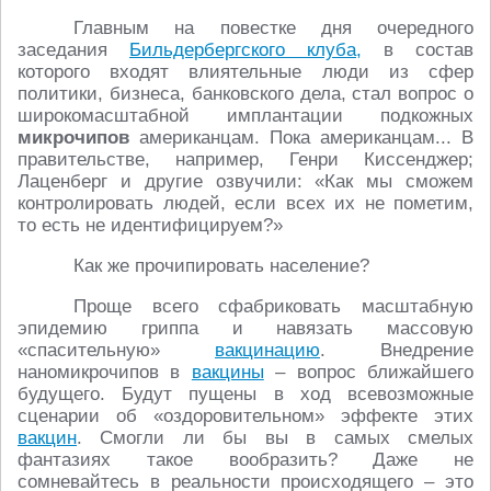
Главным на повестке дня очередного
заседания
Бильдербергского клуба,
в состав
которого входят влиятельные люди из сфер
политики, бизнеса, банковского дела, стал вопрос о
широкомасштабной имплантации подкожных
микрочипов
американцам. Пока американцам... В
правительстве, например, Генри Киссенджер;
Лаценберг и другие озвучили: «Как мы сможем
контролировать людей, если всех их не пометим,
то есть не идентифицируем?»
Как же прочипировать население?
Проще всего сфабриковать масштабную
эпидемию гриппа и навязать массовую
«спасительную»
вакцинацию
. Внедрение
наномикрочипов в
вакцины
– вопрос ближайшего
будущего. Будут пущены в ход всевозможные
сценарии об «оздоровительном» эффекте этих
вакцин
. Смогли ли бы вы в самых смелых
фантазиях такое вообразить? Даже не
сомневайтесь в реальности происходящего – это