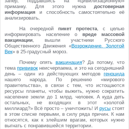
запер, поддавшись на «цивилизационную»
приманку. Для этого нужна
достоверная
информация
и способность самостоятельно её
анализировать.
На очередной
пикет протеста
, с целью
информировать население о
вреде массовой
вакцинации
, вышли участники Русского
Общественного Движения «
Возрождение. Золотой
Век
» в 25-градусный мороз.
Почему опять
вакцинация
? Да потому, что
тема
прививок
неисчерпаема, и это на сегодняшний
день – один из действующих методов
геноцида
нашего народа. По решению «мирового
правительства», в связи с тем, что истощаются
ресурсы планеты, чтобы выжить, нужно сократить
население земли до 1 млрд. человек. А куда деть
остальных, не входящих в этот «золотой
миллиард?» Всё просто – уничтожить! И
русы
стоят
в этом списке первыми, в силу ряда причин. К нам
относятся, как к злейшим врагам, которых нужно
выгнать с понравившейся территории.