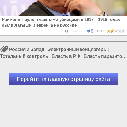
Раймонд Паулс: главными убийцами в 1917 – 1918 годах
были латыши и евреи, а не русские
337 936
21 903
Россия и Запад
|
Электронный концлагерь
|
Тотальный контроль
|
Власть в РФ
|
Власть паразитов
|
Билл Гейтс
|
Политика в России
Перейти на главную страницу сайта