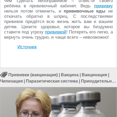
чем сделать непоправимое – отвести своего
ребёнка в прививочный кабинет. Ведь
прививку
нельзя потом отменить, и
прививочные яды
не
откачать обратно в шприц. С последствиями
прививок придётся всю жизнь жить вам и вашим
детям. Цените здоровье, которое вы бездумно
ставите под угрозу
прививкой
! Потерять его легко, а
вернуть очень трудно, и чаще всего – невозможно!
Источник
Прививки (вакцинация)
|
Вакцина
|
Вакцинация
|
Чипизация
|
Паразитическая система
|
Принудительная
вакцинация
|
Россия и США