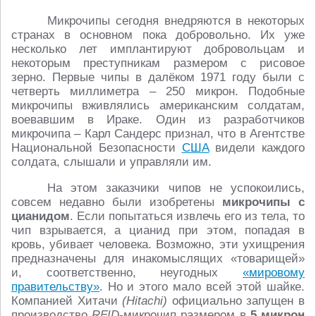
Микрочипы сегодня внедряются в некоторых
странах в основном пока добровольно. Их уже
несколько лет имплантируют добровольцам и
некоторым преступникам размером с рисовое
зерно. Первые чипы в далёком 1971 году были с
четверть миллиметра – 250 микрон. Подобные
микрочипы вживлялись американским солдатам,
воевавшим в Ираке. Один из разработчиков
микрочипа – Карл Сандерс признал, что в Агентстве
Национальной Безопасности
США
видели каждого
солдата, слышали и управляли им.
На этом заказчики чипов не успокоились,
совсем недавно были изобретены
микрочипы с
цианидом
. Если попытаться извлечь его из тела, то
чип взрывается, а цианид при этом, попадая в
кровь, убивает человека. Возможно, эти ухищрения
предназначены для инакомыслящих «товарищей»
и, соответственно, неугодных
«мировому
правительству»
. Но и этого мало всей этой шайке.
Компанией Хитачи
(Hitachi)
официально запущен в
производство
RFID
-микрочип размером в
5 микрон