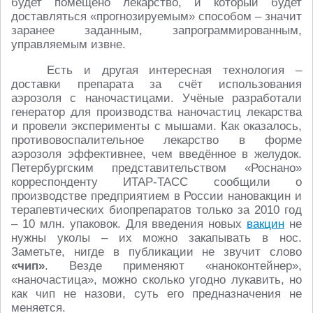
будет помещено лекарство, и который будет
доставляться «прогнозируемым» способом – значит
заранее заданным, запрограммированным,
управляемым извне.
Есть и другая интересная технология –
доставки препарата за счёт использования
аэрозоля с наночастицами. Учёные разработали
генератор для производства наночастиц лекарства
и провели эксперименты с мышами. Как оказалось,
противовоспалительное лекарство в форме
аэрозоля эффективнее, чем введённое в желудок.
Петербургским представительством «Роснано»
корреспонденту ИТАР-ТАСС сообщили о
производстве предприятием в России нановакцин и
терапевтических биопрепаратов только за 2010 год
– 10 млн. упаковок. Для введения новых
вакцин
не
нужны уколы – их можно закапывать в нос.
Заметьте, нигде в публикации не звучит слово
«чип»
. Везде применяют «наноконтейнер»,
«наночастица», можно сколько угодно лукавить, но
как чип не назови, суть его предназначения не
меняется.