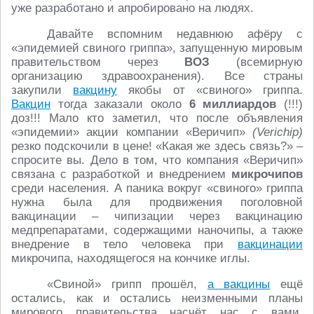
уже разработано и апробировано на людях.
Давайте вспомним недавнюю афёру с
«эпидемией свиного гриппа», запущенную мировым
правительством через
ВОЗ
(всемирную
организацию здравоохранения). Все страны
закупили
вакцину
якобы от «свиного» гриппа.
Вакцин
тогда заказали около
6 миллиардов
(!!!)
доз!!! Мало кто заметил, что после объявления
«эпидемии» акции компании «Веричип»
(Verichip)
резко подскочили в цене! «Какая же здесь связь?» –
спросите вы. Дело в том, что компания «Веричип»
связана с разработкой и внедрением
микрочипов
среди населения. А паника вокруг «свиного» гриппа
нужна была для продвижения поголовной
вакцинации – чипизации через вакцинацию
медпрепаратами, содержащими наночипы, а также
внедрение в тело человека при
вакцинации
микрочипа, находящегося на кончике иглы.
«Свиной» грипп прошёл,
а вакцины
ещё
остались, как и остались неизменными планы
мирового правительства насчёт нас с вами.