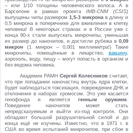
– или 1/10 толщины человеческого волоса. А в
Барселоне в рамках проекта
IMB-CNM (CSIS)
выпущены чипы размером
1,5-3 микрона
в длину и
0,5 микрона в поперечнике для вживления в клетку
человека! В некоторых странах и в России уже с
конца 90-х стали выпускать микрочипы, уменьшая
их размер до наночипов, и достигли рубежа в
0,09
микрон
(1 микрон – 0,001 миллиметра!) Такие
микрочипы, помещённые в лекарство,
вакцину
,
аэрозоль, воду, пищу – могут попасть в организм и
без ведома человека.
Академик РАМН
Сергей Колесников
считает,
что при попадании наночастиц внутрь ядра клетки,
будет наблюдаться токсикация, повреждение ДНК и
отклонение в наборах хромосом. Это уже касается
генофонда и является
генным оружием
.
Поведение наночипов может стать
непредсказуемым и выйти из-под контроля. Они
обладают большой разрушительной силой и до
конца ещё не изучены. Известно, что в 1971 г. в
США во время испытаний микрочипов, при сбое в