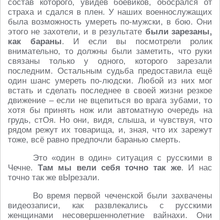
состав которого, увидев боевиков, обосрался от
страха и сдался в плен. У наших военнослужащих
была возможность умереть по-мужски, в бою. Они
этого не захотели, и в результате
были зарезаны,
как бараны
. И если вы посмотрели ролик
внимательно, то должны были заметить, что руки
связаны только у одного, которого зарезали
последним. Остальным судьба предоставила ещё
один шанс умереть по-людски. Любой из них мог
встать и сделать последнее в своей жизни резкое
движение – если не вцепиться во врага зубами, то
хотя бы принять нож или автоматную очередь на
грудь, стОя. Но они, видя, слыша, и чувствуя, что
рядом режут их товарища, и, зная, что их зарежут
тоже, всё равно предпочли баранью смерть.
Это «один в один» ситуация с русскими в
Чечне.
Там мы вели себя точно так же
. И нас
точно так же вЫрезали.
Во время первой чеченской были захвачены
видеозаписи, как развлекались с русскими
женщинами несовершеннолетние вайнахи. Они