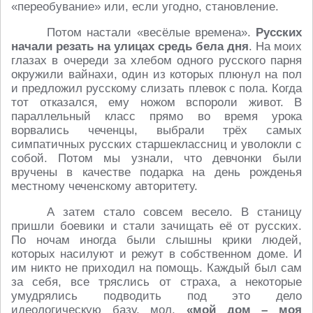
«переобувание» или, если угодно, становление.
Потом настали «весёлые времена».
Русских
начали резать на улицах средь бела дня
. На моих
глазах в очереди за хлебом одного русского парня
окружили вайнахи, один из которых плюнул на пол
и предложил русскому слизать плевок с пола. Когда
тот отказался, ему ножом вспороли живот. В
параллельный класс прямо во время урока
ворвались чеченцы, выбрали трёх самых
симпатичных русских старшеклассниц и уволокли с
собой. Потом мы узнали, что девчонки были
вручены в качестве подарка на день рожденья
местному чеченскому авторитету.
А затем стало совсем весело. В станицу
пришли боевики и стали зачищать её от русских.
По ночам иногда были слышны крики людей,
которых насилуют и режут в собственном доме. И
им никто не приходил на помощь. Каждый был сам
за себя, все тряслись от страха, а некоторые
умудрялись подводить под это дело
идеологическую базу, мол,
«мой дом – моя