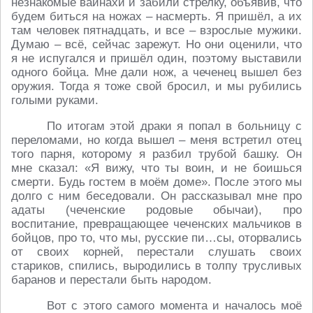
незнакомые вайнахи и забили стрелку, объявив, что
будем биться на ножах – насмерть. Я пришёл, а их
там человек пятнадцать, и все – взрослые мужики.
Думаю – всё, сейчас зарежут. Но они оценили, что
я не испугался и пришёл один, поэтому выставили
одного бойца. Мне дали нож, а чеченец вышел без
оружия. Тогда я тоже свой бросил, и мы рубились
голыми руками.
По итогам этой драки я попал в больницу с
переломами, но когда вышел – меня встретил отец
того парня, которому я разбил трубой башку. Он
мне сказал: «Я вижу, что ты воин, и не боишься
смерти. Будь гостем в моём доме». После этого мы
долго с ним беседовали. Он рассказывал мне про
адаты (чеченские родовые обычаи), про
воспитание, превращающее чеченских мальчиков в
бойцов, про то, что мы, русские пи…сы, оторвались
от своих корней, перестали слушать своих
стариков, спились, выродились в толпу трусливых
баранов и перестали быть народом.
Вот с этого самого момента и началось моё