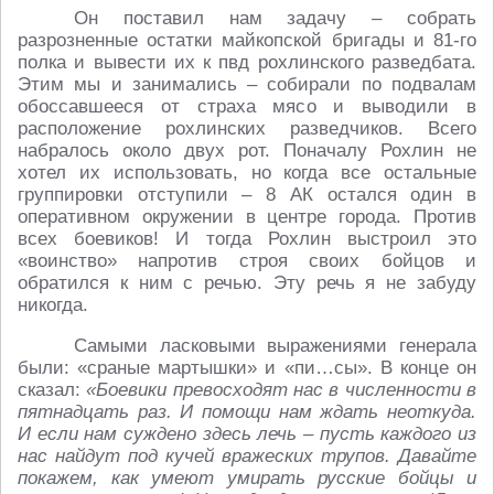
Он поставил нам задачу – собрать
разрозненные остатки майкопской бригады и 81-го
полка и вывести их к пвд рохлинского разведбата.
Этим мы и занимались – собирали по подвалам
обоссавшееся от страха мясо и выводили в
расположение рохлинских разведчиков. Всего
набралось около двух рот. Поначалу Рохлин не
хотел их использовать, но когда все остальные
группировки отступили – 8 АК остался один в
оперативном окружении в центре города. Против
всех боевиков! И тогда Рохлин выстроил это
«воинство» напротив строя своих бойцов и
обратился к ним с речью. Эту речь я не забуду
никогда.
Самыми ласковыми выражениями генерала
были: «сраные мартышки» и «пи…сы». В конце он
сказал:
«Боевики превосходят нас в численности в
пятнадцать раз. И помощи нам ждать неоткуда.
И если нам суждено здесь лечь – пусть каждого из
нас найдут под кучей вражеских трупов. Давайте
покажем, как умеют умирать русские бойцы и