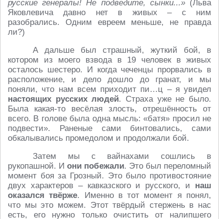
русские генералы! Не подведите, сынки...»
(Льва
Яковлевича давно нет в живых – с ним
разобрались. Одним евреем меньше, не правда
ли?)
А дальше был страшный, жуткий бой, в
котором из моего взвода в 19 человек в живых
осталось шестеро. И когда чеченцы прорвались в
расположение, и дело дошло до гранат, и мы
поняли, что нам всем приходит пи…ц – я увидел
настоящих русских людей
. Страха уже не было.
Была какая-то весёлая злость, отрешённость от
всего. В голове была одна мысль: «батя» просил не
подвести». Раненые сами бинтовались, сами
обкалывались промедолом и продолжали бой.
Затем мы с вайнахами сошлись в
рукопашной. И
они побежали
. Это был переломный
момент боя за Грозный. Это было противостояние
двух характеров – кавказского и русского, и
наш
оказался твёрже
. Именно в тот момент я понял,
что мы это можем. Этот твёрдый стержень в нас
есть, его нужно только очистить от налипшего