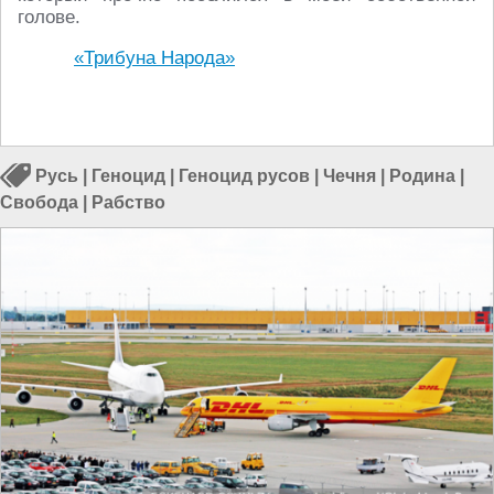
голове.
«Трибуна Народа»
Русь
|
Геноцид
|
Геноцид русов
|
Чечня
|
Родина
|
Свобода
|
Рабство