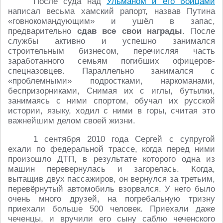
После суда над
Ульманом и его бойцами
написал весьма хамский рапорт, назвав Путина
«говнокомандующим» и ушёл в запас,
предварительно
сдав все свои награды
. После
службы активно и успешно занимался
строительным бизнесом, перечисляя часть
заработанного семьям погибших офицеров-
спецназовцев. Параллельно занимался с
«проблемными» подростками, наркоманами,
беспризорниками, Снимая их с иглы, бутылки,
занимаясь с ними спортом, обучал их русской
истории, языку, ходил с ними в горы, считая это
важнейшим делом своей жизни.
1 сентября 2010 года Сергей с супругой
ехали по федеральной трассе, когда перед ними
произошло ДТП, в результате которого одна из
машин перевернулась и загорелась. Когда,
вытащив двух пассажиров, он вернулся за третьим,
перевёрнутый автомобиль взорвался. У него было
очень много друзей, на погребальную тризну
приехали больше 500 человек. Приехали даже
чеченцы, и вручили его сыну саблю чеченского