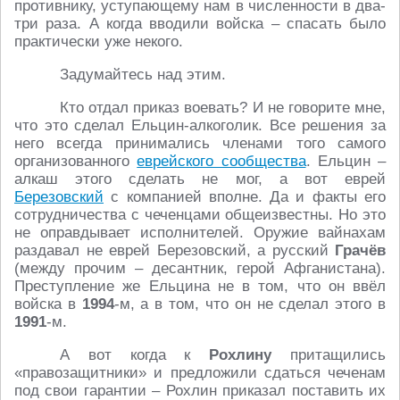
противнику, уступающему нам в численности в два-
три раза. А когда вводили войска – спасать было
практически уже некого.
Задумайтесь над этим.
Кто отдал приказ воевать? И не говорите мне,
что это сделал Ельцин-алкоголик. Все решения за
него всегда принимались членами того самого
организованного
еврейского сообщества
. Ельцин –
алкаш этого сделать не мог, а вот еврей
Березовский
с компанией вполне. Да и факты его
сотрудничества с чеченцами общеизвестны. Но это
не оправдывает исполнителей. Оружие вайнахам
раздавал не еврей Березовский, а русский
Грачёв
(между прочим – десантник, герой Афганистана).
Преступление же Ельцина не в том, что он ввёл
войска в
1994
-м, а в том, что он не сделал этого в
1991
-м.
А вот когда к
Рохлину
притащились
«правозащитники» и предложили сдаться чеченам
под свои гарантии – Рохлин приказал поставить их