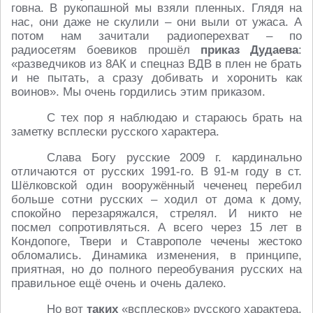
говна. В рукопашной мы взяли пленных. Глядя на
нас, они даже не скулили – они выли от ужаса. А
потом нам зачитали радиоперехват – по
радиосетям боевиков прошёл
приказ Дудаева
:
«разведчиков из 8АК и спецназ ВДВ в плен не брать
и не пытать, а сразу добивать и хоронить как
воинов». Мы очень гордились этим приказом.
С тех пор я наблюдаю и стараюсь брать на
заметку всплески русского характера.
Слава Богу русские 2009 г. кардинально
отличаются от русских 1991-го. В 91-м году в ст.
Шёлковской один вооружённый чеченец перебил
больше сотни русских – ходил от дома к дому,
спокойно перезаряжался, стрелял. И никто не
посмел сопротивляться. А всего через 15 лет в
Кондопоге, Твери и Ставрополе чечены жестоко
обломались. Динамика изменения, в принципе,
приятная, но до полного переобувания русских на
правильное ещё очень и очень далеко.
Но вот
таких
«всплесков» русского характера,