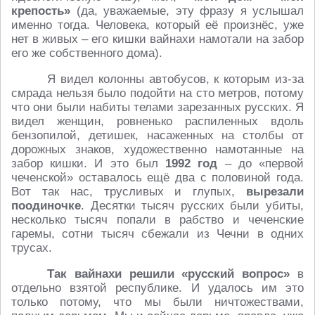
крепость»
(да, уважаемые, эту фразу я услышал
именно тогда. Человека, который её произнёс, уже
нет в живых – его кишки вайнахи намотали на забор
его же собственного дома).
Я видел колонны автобусов, к которым из-за
смрада нельзя было подойти на сто метров, потому
что они были набиты телами зарезанных русских. Я
видел женщин, ровненько распиленных вдоль
бензопилой, детишек, насаженных на столбы от
дорожных знаков, художественно намотанные на
забор кишки. И это был
1992 год
– до «первой
чеченской» оставалось ещё два с половиной года.
Вот так нас, трусливых и глупых,
вырезали
поодиночке
. Десятки тысяч русских были убиты,
несколько тысяч попали в рабство и чеченские
гаремы, сотни тысяч сбежали из Чечни в одних
трусах.
Так вайнахи решили «русский вопрос»
в
отдельно взятой республике. И удалось им это
только потому, что мы были ничтожествами,