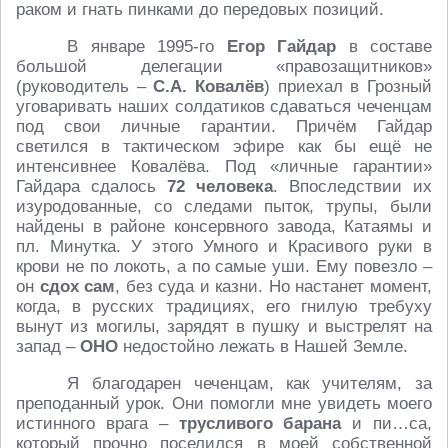
раком и гнать пинками до передовых позиций.
В январе 1995-го
Егор Гайдар
в составе
большой делегации «правозащитников»
(руководитель –
С.А. Ковалёв
) приехал в Грозный
уговаривать наших солдатиков сдаваться чеченцам
под свои личные гарантии. Причём Гайдар
светился в тактическом эфире как бы ещё не
интенсивнее Ковалёва. Под «личные гарантии»
Гайдара сдалось
72 человека
. Впоследствии их
изуродованные, со следами пыток, трупы, были
найдены в районе консервного завода, Катаямы и
пл. Минутка. У этого Умного и Красивого руки в
крови не по локоть, а по самые уши. Ему повезло –
он
сдох сам
, без суда и казни. Но настанет момент,
когда, в русских традициях, его гнилую требуху
вынут из могилы, зарядят в пушку и выстрелят на
запад –
ОНО
недостойно лежать в Нашей Земле.
Я благодарен чеченцам, как учителям, за
преподанный урок. Они помогли мне увидеть моего
истинного врага –
трусливого барана
и пи…са,
который прочно поселился в моей собственной