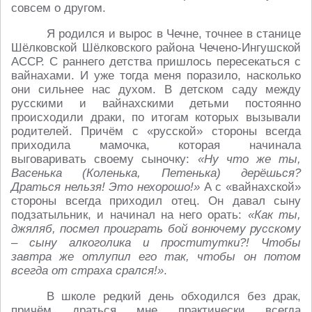
совсем о другом.
Я родился и вырос в Чечне, точнее в станице
Шёлковской Шёлковского района Чечено-Ингушской
АССР. С раннего детства пришлось пересекаться с
вайнахами. И уже тогда меня поразило, насколько
они сильнее нас духом. В детском саду между
русскими и вайнахскими детьми постоянно
происходили драки, по итогам которых вызывали
родителей. Причём с «русской» стороны всегда
приходила мамочка, которая начинала
выговаривать своему сыночку:
«Ну что же ты,
Васенька (Коленька, Петенька) дерёшься?
Драться нельзя! Это нехорошо!»
А с «вайнахской»
стороны всегда приходил отец. Он давал сыну
подзатыльник, и начинал на него орать:
«Как ты,
джяляб, посмел проиграть бой вонючему русскому
– сыну алкоголика и проститутки?! Чтобы
завтра же отлупил его так, чтобы он потом
всегда от страха срался!»
.
В школе редкий день обходился без драк,
причём драться мне практически всегда