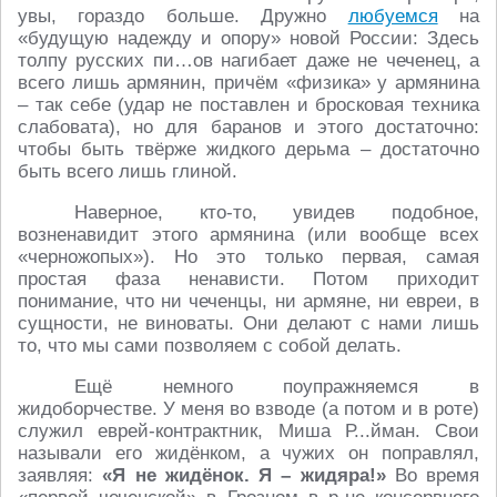
увы, гораздо больше. Дружно
любуемся
на
«будущую надежду и опору» новой России: Здесь
толпу русских пи…ов нагибает даже не чеченец, а
всего лишь армянин, причём «физика» у армянина
– так себе (удар не поставлен и бросковая техника
слабовата), но для баранов и этого достаточно:
чтобы быть твёрже жидкого дерьма – достаточно
быть всего лишь глиной.
Наверное, кто-то, увидев подобное,
возненавидит этого армянина (или вообще всех
«черножопых»). Но это только первая, самая
простая фаза ненависти. Потом приходит
понимание, что ни чеченцы, ни армяне, ни евреи, в
сущности, не виноваты. Они делают с нами лишь
то, что мы сами позволяем с собой делать.
Ещё немного поупражняемся в
жидоборчестве. У меня во взводе (а потом и в роте)
служил еврей-контрактник, Миша Р...йман. Свои
называли его жидёнком, а чужих он поправлял,
заявляя:
«Я не жидёнок. Я – жидяра!»
Во время