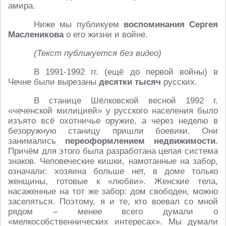
амира.
Ниже мы публикуем
воспоминания Сергея
Масленикова
о его жизни и войне.
(Текст публикуется без видео)
В 1991-1992 гг. (ещё до первой войны) в
Чечне были вырезаны
десятки тысяч
русских.
В станице Шёлковской весной 1992 г.
«чеченской милицией» у русского населения было
изъято всё охотничье оружие, а через неделю в
безоружную станицу пришли боевики. Они
занимались
переоформлением недвижимости
.
Причём для этого была разработана целая система
знаков. Человеческие кишки, намотанные на забор,
означали: хозяина больше нет, в доме только
женщины, готовые к «любви». Женские тела,
насаженные на тот же забор: дом свободен, можно
заселяться. Поэтому, я и те, кто воевал со мной
рядом – менее всего думали о
«мелкособственнических интересах». Мы думали