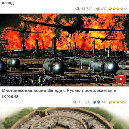
назад
11 549
431
Многовековая война Запада с Русью продолжается и
сегодня
10 671
391