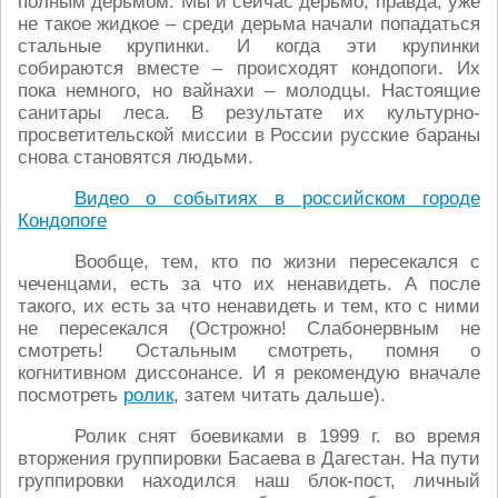
полным дерьмом. Мы и сейчас дерьмо, правда, уже
не такое жидкое – среди дерьма начали попадаться
стальные крупинки. И когда эти крупинки
собираются вместе – происходят кондопоги. Их
пока немного, но вайнахи – молодцы. Настоящие
санитары леса. В результате их культурно-
просветительской миссии в России русские бараны
снова становятся людьми.
Видео о событиях в российском городе
Кондопоге
Вообще, тем, кто по жизни пересекался с
чеченцами, есть за что их ненавидеть. А после
такого, их есть за что ненавидеть и тем, кто с ними
не пересекался (Острожно! Слабонервным не
смотреть! Остальным смотреть, помня о
когнитивном диссонансе. И я рекомендую вначале
посмотреть
ролик
, затем читать дальше).
Ролик снят боевиками в 1999 г. во время
вторжения группировки Басаева в Дагестан. На пути
группировки находился наш блок-пост, личный