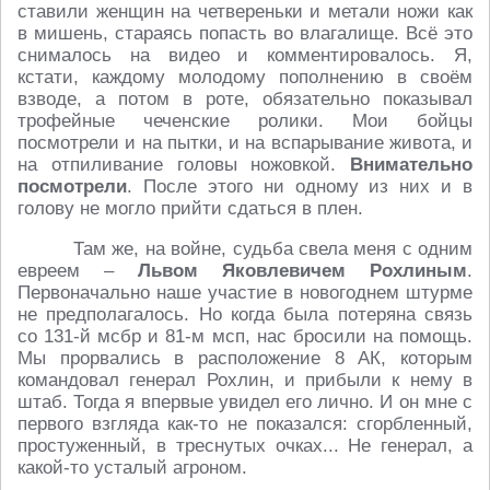
ставили женщин на четвереньки и метали ножи как
в мишень, стараясь попасть во влагалище. Всё это
снималось на видео и комментировалось. Я,
кстати, каждому молодому пополнению в своём
взводе, а потом в роте, обязательно показывал
трофейные чеченские ролики. Мои бойцы
посмотрели и на пытки, и на вспарывание живота, и
на отпиливание головы ножовкой.
Внимательно
посмотрели
. После этого ни одному из них и в
голову не могло прийти сдаться в плен.
Там же, на войне, судьба свела меня с одним
евреем –
Львом Яковлевичем Рохлиным
.
Первоначально наше участие в новогоднем штурме
не предполагалось. Но когда была потеряна связь
со 131-й мсбр и 81-м мсп, нас бросили на помощь.
Мы прорвались в расположение 8 АК, которым
командовал генерал Рохлин, и прибыли к нему в
штаб. Тогда я впервые увидел его лично. И он мне с
первого взгляда как-то не показался: сгорбленный,
простуженный, в треснутых очках... Не генерал, а
какой-то усталый агроном.