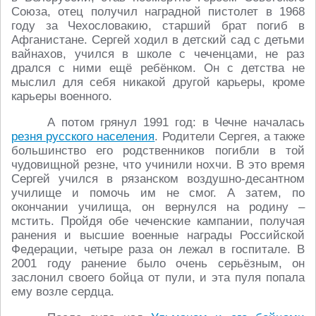
Союза, отец получил наградной пистолет в 1968
году за Чехословакию, старший брат погиб в
Афганистане. Сергей ходил в детский сад с детьми
вайнахов, учился в школе с чеченцами, не раз
дрался с ними ещё ребёнком. Он с детства не
мыслил для себя никакой другой карьеры, кроме
карьеры военного.
А потом грянул 1991 год: в Чечне началась
резня русского населения
. Родители Сергея, а также
большинство его родственников погибли в той
чудовищной резне, что учинили нохчи. В это время
Сергей учился в рязанском воздушно-десантном
училище и помочь им не смог. А затем, по
окончании училища, он вернулся на родину –
мстить. Пройдя обе чеченские кампании, получая
ранения и высшие военные награды Российской
Федерации, четыре раза он лежал в госпитале. В
2001 году ранение было очень серьёзным, он
заслонил своего бойца от пули, и эта пуля попала
ему возле сердца.