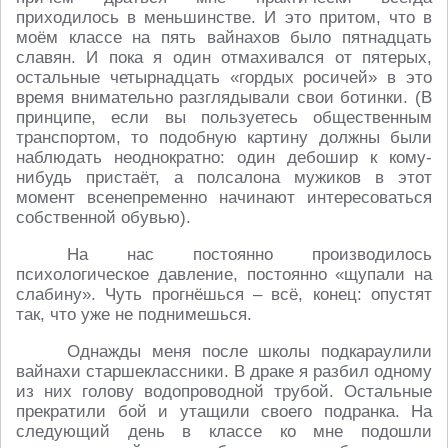
приходилось в меньшинстве. И это притом, что в
моём классе на пять вайнахов было пятнадцать
славян. И пока я один отмахивался от пятерых,
остальные четырнадцать «гордых росичей» в это
время внимательно разглядывали свои ботинки. (В
принципе, если вы пользуетесь общественным
транспортом, то подобную картину должны были
наблюдать неоднократно: один дебошир к кому-
нибудь пристаёт, а полсалона мужиков в этот
момент всенепременно начинают интересоваться
собственной обувью).
На нас постоянно производилось
психологическое давление, постоянно «щупали на
слабину». Чуть прогнёшься – всё, конец: опустят
так, что уже не поднимешься.
Однажды меня после школы подкараулили
вайнахи старшеклассники. В драке я разбил одному
из них голову водопроводной трубой. Остальные
прекратили бой и утащили своего подранка. На
следующий день в классе ко мне подошли