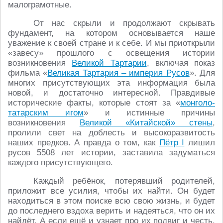
малограмотные.
От нас скрыли и продолжают скрывать
фундамент, на котором основывается наше
уважение к своей стране и к себе. И мы приоткрыли
«завесу» прошлого с освещения истории
возникновения
Великой Тартарии
, включая показ
фильма «
Великая Тартария – империя Русов
». Для
многих присутствующих эта информация была
новой, и достаточно интересной. Правдивые
исторические факты, которые стоят за «
монголо-
татарским игом
» и истинные причины
возникновения
Великой «Китайской» стены
,
пролили свет на доблесть и высокоразвитость
наших предков. А правда о том, как
Пётр I
лишил
русов 5508 лет истории, заставила задуматься
каждого присутствующего.
Каждый ребёнок, потерявший родителей,
приложит все усилия, чтобы их найти. Он будет
находиться в этом поиске всю свою жизнь, и будет
до последнего вздоха верить и надеяться, что он их
найдёт. А если ещё и узнает про их подвиг и честь,