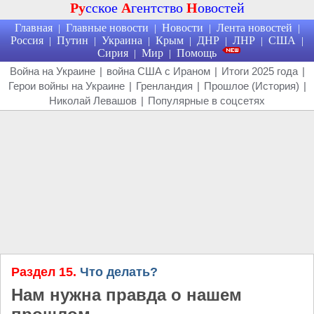
Ру
сское
А
гентство
Н
овостей
Главная
Главные новости
Новости
Лента новостей
|
|
|
|
Россия
Путин
Украина
Крым
ДНР
ЛНР
США
|
|
|
|
|
|
|
Сирия
Мир
Помощь
|
|
Война на Украине
|
война США с Ираном
|
Итоги 2025 года
|
Герои войны на Украине
|
Гренландия
|
Прошлое (История)
|
Николай Левашов
|
Популярные в соцсетях
Раздел 15.
Что делать?
Нам нужна правда о нашем