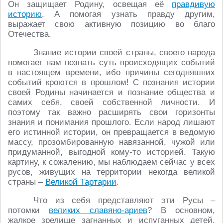
Он защищает Родину, освещая её
правдивую
историю
. А помогая узнать правду другим,
выражает свою активную позицию во благо
Отечества.
Знание истории своей страны, своего народа
помогает нам познать суть происходящих событий
в настоящем времени, ибо причины сегодняшних
событий кроются в прошлом! С познания истории
своей Родины начинается и познание общества и
самих себя, своей собственной личности. И
поэтому так важно расширять свои горизонты
знания и понимания прошлого. Если народ лишают
его истинной истории, он превращается в ведомую
массу, прозомбированную навязанной, чужой или
придуманной, выгодной кому-то историей. Такую
картину, к сожалению, мы наблюдаем сейчас у всех
русов, живущих на территории некогда великой
страны –
Великой Тартарии
.
Что из себя представляют эти Русы –
потомки
великих славяно-ариев
? В основном,
жалкое зрелище загнанных и испуганных детей,