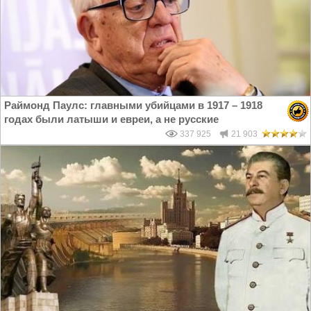
Раймонд Паулс: главными убийцами в 1917 – 1918
годах были латыши и евреи, а не русские
337 925
21 903